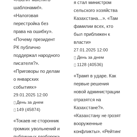
я стал министром
шаблонами!».
сельского хозяйства
«Налоговая
Казахстана…». «Там
перестройка без
фамилии всех, кто
права на ошибку».
был приближен к
«Почему президент
власти»
РК публично
27.01.2025 12:00
поддержал народного
День за днем
писателя?».
1128 (40536)
«Приговоры по делам
«Трамп в ударе. Как
о январских
первые решения
событиях»
новой администрации
29.01.2025 12:00
отразятся на
День за днем
Казахстане?».
149 (45874)
«Казахстану не грозят
«Токаев не сторонник
вооруженные
громких увольнений и
конфликты». «Рейтинг
публичных разборок».