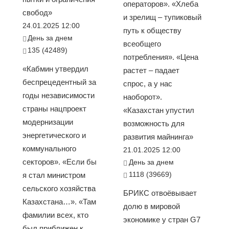
операторов». «Хлеба
свобод»
и зрелищ – тупиковый
24.01.2025 12:00
путь к обществу
День за днем
всеобщего
135 (42489)
потребления». «Цена
«Кабмин утвердил
растет – падает
беспрецедентный за
спрос, а у нас
годы независимости
наоборот».
страны нацпроект
«Казахстан упустил
модернизации
возможность для
энергетического и
развития майнинга»
коммунального
21.01.2025 12:00
секторов». «Если бы
День за днем
1118 (39669)
я стал министром
сельского хозяйства
БРИКС отвоёвывает
Казахстана…». «Там
долю в мировой
фамилии всех, кто
экономике у стран G7
был приближен к