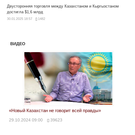
Двусторонняя торговля между Казахстаном и Кыргызстаном
достигла $1,6 млрд
30.01.2025 18:57
1482
ВИДЕО
«Новый Казахстан не говорит всей правды»
Лон
ми
29.10.2024 09:00
39623
28.