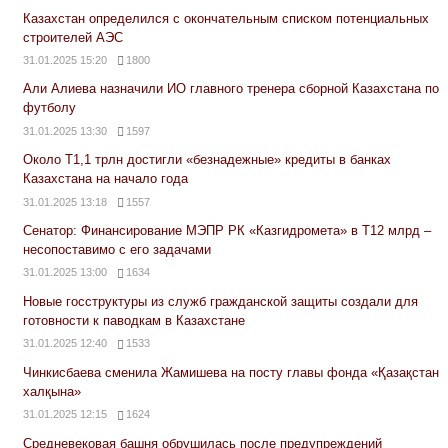
Казахстан определился с окончательным списком потенциальных
строителей АЭС
31.01.2025 15:20
1800
Али Алиева назначили ИО главного тренера сборной Казахстана по
футболу
31.01.2025 13:30
1597
Около Т1,1 трлн достигли «безнадежные» кредиты в банках
Казахстана на начало года
31.01.2025 13:18
1557
Сенатор: Финансирование МЭПР РК «Казгидромета» в Т12 млрд –
несопоставимо с его задачами
31.01.2025 13:00
1634
Новые госструктуры из служб гражданской защиты создали для
готовности к паводкам в Казахстане
31.01.2025 12:40
1533
Чинкисбаева сменила Жамишева на посту главы фонда «Қазақстан
халқына»
31.01.2025 12:15
1624
Средневековая башня обрушилась после предупреждений