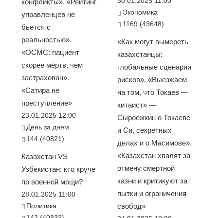
30.01.2025 11:00
конфликты». «Рейтинг
Экономика
управленцев не
1169 (43648)
бьется с
реальностью».
«Как могут вымереть
«ОСМС: пациент
казахстанцы:
скорее мёртв, чем
глобальные сценарии
застрахован».
рисков». «Выезжаем
«Сатира не
на том, что Токаев —
преступление»
китаист» —
23.01.2025 12:00
Сыроежкин о Токаеве
День за днем
и Си, секретных
144 (40821)
делах и о Масимове».
«Казахстан хвалят за
Казахстан VS
отмену смертной
Узбекистан: кто круче
казни и критикуют за
по военной мощи?
пытки и ограничения
28.01.2025 11:00
Политика
свобод»
143 (40833)