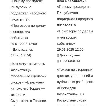
права на ошибку».
«Почему президент
«Почему президент
РК публично
РК публично
поддержал народного
поддержал народного
писателя?».
писателя?».
«Приговоры по делам
«Приговоры по делам
о январских
о январских
событиях»
событиях»
29.01.2025 12:00
День за днем
29.01.2025 12:00
152 (45874)
День за днем
1253 (45874)
«Как могут вымереть
«Токаев не сторонник
казахстанцы:
громких увольнений и
глобальные сценарии
публичных разборок».
рисков». «Выезжаем
«Риски для
на том, что Токаев —
Казахстана». «В
китаист» —
Казахстане снова
Сыроежкин о Токаеве