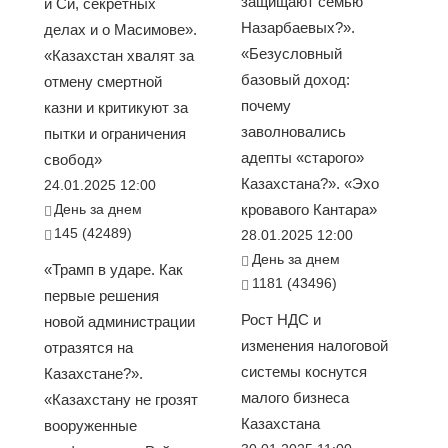
защищают семью
и Си, секретных
Назарбаевых?».
делах и о Масимове».
«Безусловный
«Казахстан хвалят за
базовый доход:
отмену смертной
почему
казни и критикуют за
заволновались
пытки и ограничения
адепты «старого»
свобод»
Казахстана?». «Эхо
24.01.2025 12:00
День за днем
кровавого Кантара»
145 (42489)
28.01.2025 12:00
День за днем
«Трамп в ударе. Как
1181 (43496)
первые решения
Рост НДС и
новой администрации
изменения налоговой
отразятся на
системы коснутся
Казахстане?».
малого бизнеса
«Казахстану не грозят
Казахстана
вооруженные