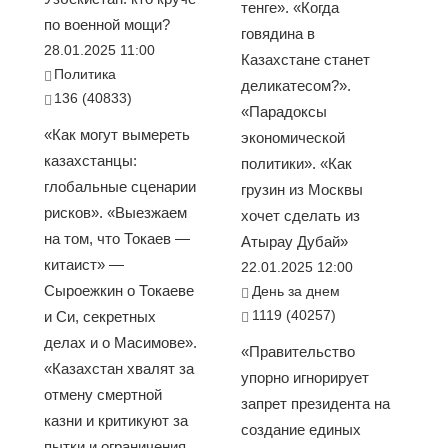
тенге». «Когда
по военной мощи?
говядина в
28.01.2025 11:00
Казахстане станет
Политика
деликатесом?».
136 (40833)
«Парадоксы
«Как могут вымереть
экономической
казахстанцы:
политики». «Как
глобальные сценарии
грузин из Москвы
рисков». «Выезжаем
хочет сделать из
на том, что Токаев —
Атырау Дубай»
китаист» —
22.01.2025 12:00
Сыроежкин о Токаеве
День за днем
1119 (40257)
и Си, секретных
делах и о Масимове».
«Правительство
«Казахстан хвалят за
упорно игнорирует
отмену смертной
запрет президента на
казни и критикуют за
создание единых
пытки и ограничения