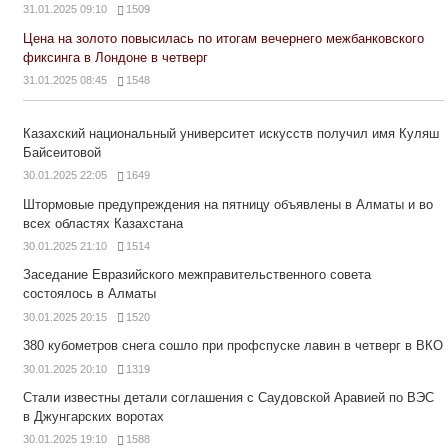
31.01.2025 09:10
1509
Цена на золото повысилась по итогам вечернего межбанковского
фиксинга в Лондоне в четверг
31.01.2025 08:45
1548
Казахский национальный университет искусств получил имя Куляш
Байсеитовой
30.01.2025 22:05
1649
Штормовые предупреждения на пятницу объявлены в Алматы и во
всех областях Казахстана
30.01.2025 21:10
1514
Заседание Евразийского межправительственного совета
состоялось в Алматы
30.01.2025 20:15
1520
380 кубометров снега сошло при профспуске лавин в четверг в ВКО
30.01.2025 20:10
1319
Стали известны детали соглашения с Саудовской Аравией по ВЭС
в Джунгарских воротах
30.01.2025 19:10
1588