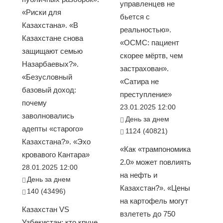
управленцев не
«Риски для
бьется с
Казахстана». «В
реальностью».
Казахстане снова
«ОСМС: пациент
защищают семью
скорее мёртв, чем
Назарбаевых?».
застрахован».
«Безусловный
«Сатира не
базовый доход:
преступление»
почему
23.01.2025 12:00
заволновались
День за днем
адепты «старого»
1124 (40821)
Казахстана?». «Эхо
«Как «трампономика
кровавого Кантара»
2.0» может повлиять
28.01.2025 12:00
на нефть и
День за днем
Казахстан?». «Цены
140 (43496)
на картофель могут
Казахстан VS
взлететь до 750
Узбекистан: кто круче