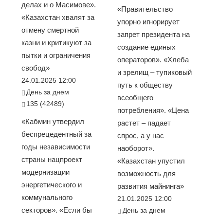
делах и о Масимове».
«Правительство
«Казахстан хвалят за
упорно игнорирует
отмену смертной
запрет президента на
казни и критикуют за
создание единых
пытки и ограничения
операторов». «Хлеба
свобод»
и зрелищ – тупиковый
24.01.2025 12:00
путь к обществу
День за днем
всеобщего
135 (42489)
потребления». «Цена
«Кабмин утвердил
растет – падает
беспрецедентный за
спрос, а у нас
годы независимости
наоборот».
страны нацпроект
«Казахстан упустил
модернизации
возможность для
энергетического и
развития майнинга»
коммунального
21.01.2025 12:00
секторов». «Если бы
День за днем