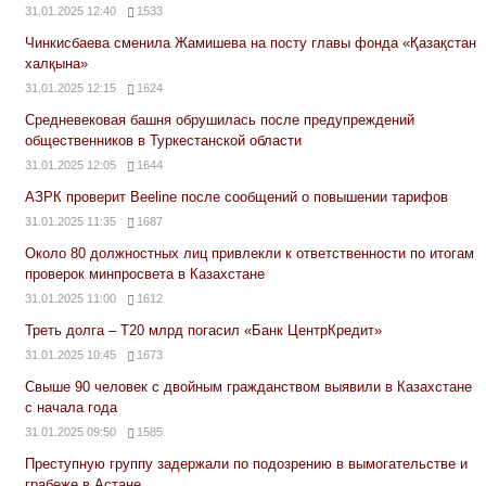
31.01.2025 12:40
1533
Чинкисбаева сменила Жамишева на посту главы фонда «Қазақстан
халқына»
31.01.2025 12:15
1624
Средневековая башня обрушилась после предупреждений
общественников в Туркестанской области
31.01.2025 12:05
1644
АЗРК проверит Beeline после сообщений о повышении тарифов
31.01.2025 11:35
1687
Около 80 должностных лиц привлекли к ответственности по итогам
проверок минпросвета в Казахстане
31.01.2025 11:00
1612
Треть долга – Т20 млрд погасил «Банк ЦентрКредит»
31.01.2025 10:45
1673
Свыше 90 человек с двойным гражданством выявили в Казахстане
с начала года
31.01.2025 09:50
1585
Преступную группу задержали по подозрению в вымогательстве и
грабеже в Астане