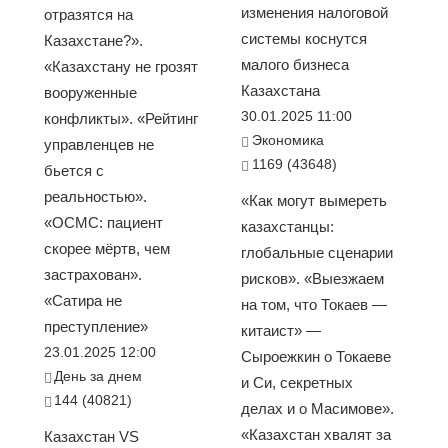
изменения налоговой
отразятся на
системы коснутся
Казахстане?».
малого бизнеса
«Казахстану не грозят
Казахстана
вооруженные
30.01.2025 11:00
конфликты». «Рейтинг
Экономика
управленцев не
1169 (43648)
бьется с
реальностью».
«Как могут вымереть
«ОСМС: пациент
казахстанцы:
скорее мёртв, чем
глобальные сценарии
застрахован».
рисков». «Выезжаем
«Сатира не
на том, что Токаев —
преступление»
китаист» —
23.01.2025 12:00
Сыроежкин о Токаеве
День за днем
и Си, секретных
144 (40821)
делах и о Масимове».
«Казахстан хвалят за
Казахстан VS