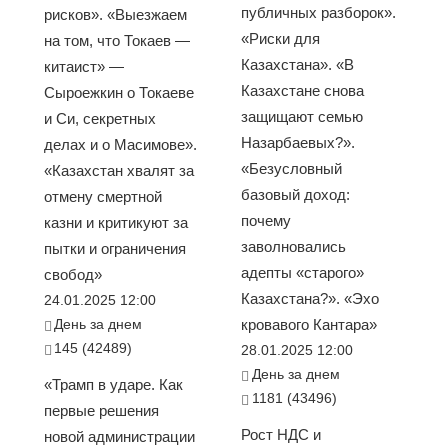
публичных разборок».
рисков». «Выезжаем
«Риски для
на том, что Токаев —
Казахстана». «В
китаист» —
Казахстане снова
Сыроежкин о Токаеве
защищают семью
и Си, секретных
Назарбаевых?».
делах и о Масимове».
«Безусловный
«Казахстан хвалят за
базовый доход:
отмену смертной
почему
казни и критикуют за
заволновались
пытки и ограничения
адепты «старого»
свобод»
Казахстана?». «Эхо
24.01.2025 12:00
День за днем
кровавого Кантара»
145 (42489)
28.01.2025 12:00
День за днем
«Трамп в ударе. Как
1181 (43496)
первые решения
Рост НДС и
новой администрации