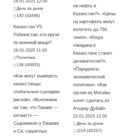
28.01.2025 12:00
на нефть и
День за днем
Казахстан?». «Цены
140 (43496)
на картофель могут
Казахстан VS
взлететь до 750
Узбекистан: кто круче
тенге». «Когда
по военной мощи?
говядина в
28.01.2025 11:00
Казахстане станет
Политика
деликатесом?».
136 (40833)
«Парадоксы
«Как могут вымереть
экономической
казахстанцы:
политики». «Как
глобальные сценарии
грузин из Москвы
рисков». «Выезжаем
хочет сделать из
на том, что Токаев —
Атырау Дубай»
китаист» —
22.01.2025 12:00
Сыроежкин о Токаеве
День за днем
1119 (40257)
и Си, секретных