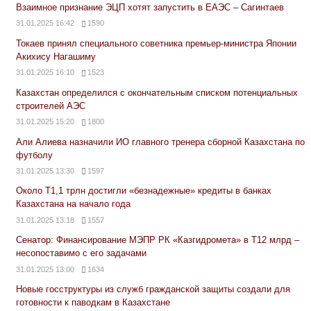
Взаимное признание ЭЦП хотят запустить в ЕАЭС – Сагинтаев
31.01.2025 16:42
1590
Токаев принял специального советника премьер-министра Японии
Акихису Нагашиму
31.01.2025 16:10
1523
Казахстан определился с окончательным списком потенциальных
строителей АЭС
31.01.2025 15:20
1800
Али Алиева назначили ИО главного тренера сборной Казахстана по
футболу
31.01.2025 13:30
1597
Около Т1,1 трлн достигли «безнадежные» кредиты в банках
Казахстана на начало года
31.01.2025 13:18
1557
Сенатор: Финансирование МЭПР РК «Казгидромета» в Т12 млрд –
несопоставимо с его задачами
31.01.2025 13:00
1634
Новые госструктуры из служб гражданской защиты создали для
готовности к паводкам в Казахстане