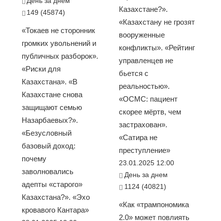
День за днем
Казахстане?».
149 (45874)
«Казахстану не грозят
«Токаев не сторонник
вооруженные
громких увольнений и
конфликты». «Рейтинг
публичных разборок».
управленцев не
«Риски для
бьется с
Казахстана». «В
реальностью».
Казахстане снова
«ОСМС: пациент
защищают семью
скорее мёртв, чем
Назарбаевых?».
застрахован».
«Безусловный
«Сатира не
базовый доход:
преступление»
почему
23.01.2025 12:00
заволновались
День за днем
адепты «старого»
1124 (40821)
Казахстана?». «Эхо
«Как «трампономика
кровавого Кантара»
2.0» может повлиять