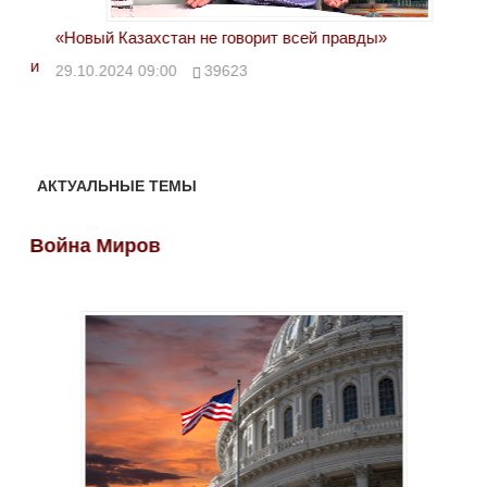
«Новый Казахстан не говорит всей правды»
Лон
ми
29.10.2024 09:00
39623
28.
АКТУАЛЬНЫЕ ТЕМЫ
Война Миров
Во