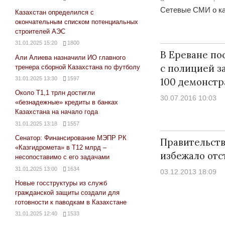
Сетевые СМИ о ка
Казахстан определился с
окончательным списком потенциальных
строителей АЭС
31.01.2025 15:20
1800
В Ереване по
Али Алиева назначили ИО главного
с полицией з
тренера сборной Казахстана по футболу
31.01.2025 13:30
1597
100 демонстр
Около Т1,1 трлн достигли
30.07.2016 10:03
«безнадежные» кредиты в банках
Казахстана на начало года
31.01.2025 13:18
1557
Сенатор: Финансирование МЭПР РК
Правительст
«Казгидромета» в Т12 млрд –
избежало отс
несопоставимо с его задачами
31.01.2025 13:00
1634
03.12.2013 18:09
Новые госструктуры из служб
гражданской защиты создали для
готовности к паводкам в Казахстане
31.01.2025 12:40
1533