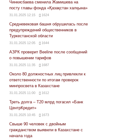
Чинкисбаева сменила Жамишева на
посту главы фонда «Қазақстан халқына»
31.01.2025 12:15
1624
Средневековая башня обрушилась после
предупреждений общественников в
Туркестанской области
31.01.2025 12:05
1644
АЗРК проверит Beeline после сообщений
о повышении тарифов
31.01.2025 11:35
1687
Около 80 должностных лиц привлекли к
ответственности по итогам проверок
минпросвета в Казахстане
31.01.2025 11:00
1612
Треть долга – Т20 млрд погасил «Банк
ЦентрКредит»
31.01.2025 10:45
1673
Свыше 90 человек с двойным
гражданством выявили в Казахстане с
начала года