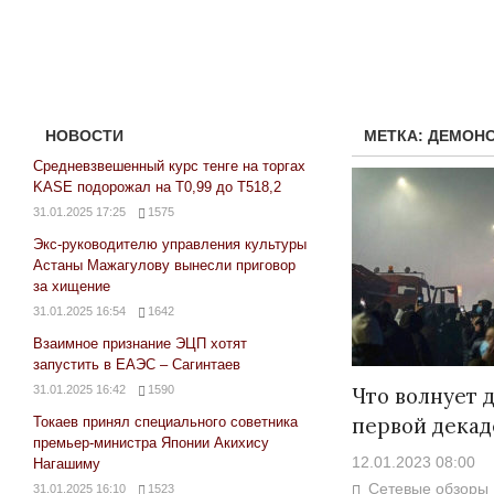
НОВОСТИ
МЕТКА:
ДЕМОН
Средневзвешенный курс тенге на торгах
KASE подорожал на Т0,99 до Т518,2
31.01.2025 17:25
1575
Экс-руководителю управления культуры
Астаны Мажагулову вынесли приговор
за хищение
31.01.2025 16:54
1642
Взаимное признание ЭЦП хотят
запустить в ЕАЭС – Сагинтаев
31.01.2025 16:42
1590
Что волнует д
первой декад
Токаев принял специального советника
премьер-министра Японии Акихису
12.01.2023 08:00
Нагашиму
Сетевые обзоры
31.01.2025 16:10
1523