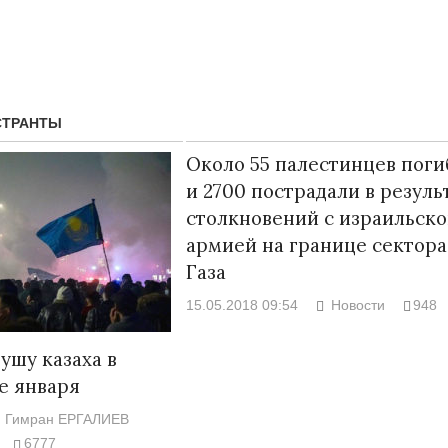
СТРАНТЫ
Около 55 палестинцев поги
и 2700 пострадали в резуль
столкновений с израильск
армией на границе сектора
Газа
15.05.2018 09:54
Новости
948
Народ выбрал свет
Странная заб
Дарига не ждё
17.10.2024 17:00
29972
ушу казаха в
Авиакомпании
е января
мошенниками
Гимран ЕРГАЛИЕВ
30.10.2024 14:
6777