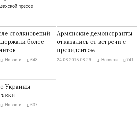
захской прессе
сле столкновений
Армянские демонстранты
Война Мир
адержали более
отказались от встречи с
антов
президентом
Новости
648
24.06.2015 08:29
Новости
741
во Украины
тавки
Новости
637
Война Миров.
Сороса
08.11.2024 09: