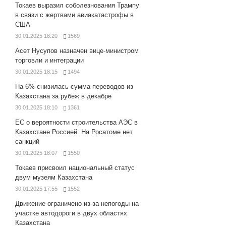
Токаев выразил соболезнования Трампу
в связи с жертвами авиакатастрофы в
США
30.01.2025 18:20
1569
Асет Нусупов назначен вице-министром
торговли и интеграции
30.01.2025 18:15
1494
На 6% снизилась сумма переводов из
Казахстана за рубеж в декабре
30.01.2025 18:10
1361
ЕС о вероятности строительства АЭС в
Казахстане Россией: На Росатоме нет
санкций
30.01.2025 18:07
1550
Токаев присвоил национальный статус
двум музеям Казахстана
30.01.2025 17:55
1552
Движение ограничено из-за непогоды на
участке автодороги в двух областях
Казахстана