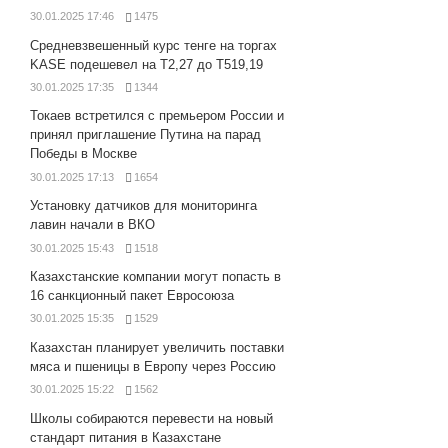
30.01.2025 17:46
1475
Средневзвешенный курс тенге на торгах
KASE подешевел на Т2,27 до Т519,19
30.01.2025 17:35
1344
Токаев встретился с премьером России и
принял приглашение Путина на парад
Победы в Москве
30.01.2025 17:13
1654
Установку датчиков для мониторинга
лавин начали в ВКО
30.01.2025 15:43
1518
Казахстанские компании могут попасть в
16 санкционный пакет Евросоюза
30.01.2025 15:35
1529
Казахстан планирует увеличить поставки
мяса и пшеницы в Европу через Россию
30.01.2025 15:22
1562
Школы собираются перевести на новый
стандарт питания в Казахстане