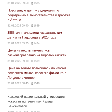
31.01.2025 09:50
1585
Преступную группу задержали по
подозрению в вымогательстве и грабеже
в Астане
31.01.2025 09:40
1639
$888 млн начислили казахстанским
детям из Нацфонда в 2025 году
31.01.2025 09:25
1474
Цены на нефть изменились
разнонаправленно на мировых биржах
31.01.2025 09:10
1509
Цена на золото повысилась по итогам
вечернего межбанковского фиксинга в
Лондоне в четверг
31.01.2025 08:45
1548
Казахский национальный университет
искусств получил имя Куляш
Байсеитовой
30.01.2025 22:05
1649