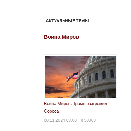
АКТУАЛЬНЫЕ ТЕМЫ
ов
Война Миров
Войн
 Трамп разгромил
Война Миров. Трамп разгромил
Война 
Сороса
Сорос
00
50969
08.11.2024 09:00
50969
08.11.