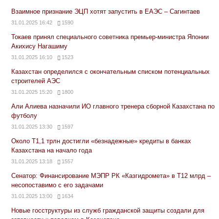
Взаимное признание ЭЦП хотят запустить в ЕАЭС – Сагинтаев
31.01.2025 16:42
1590
Токаев принял специального советника премьер-министра Японии
Акихису Нагашиму
31.01.2025 16:10
1523
Казахстан определился с окончательным списком потенциальных
строителей АЭС
31.01.2025 15:20
1800
Али Алиева назначили ИО главного тренера сборной Казахстана по
футболу
31.01.2025 13:30
1597
Около Т1,1 трлн достигли «безнадежные» кредиты в банках
Казахстана на начало года
31.01.2025 13:18
1557
Сенатор: Финансирование МЭПР РК «Казгидромета» в Т12 млрд –
несопоставимо с его задачами
31.01.2025 13:00
1634
Новые госструктуры из служб гражданской защиты создали для