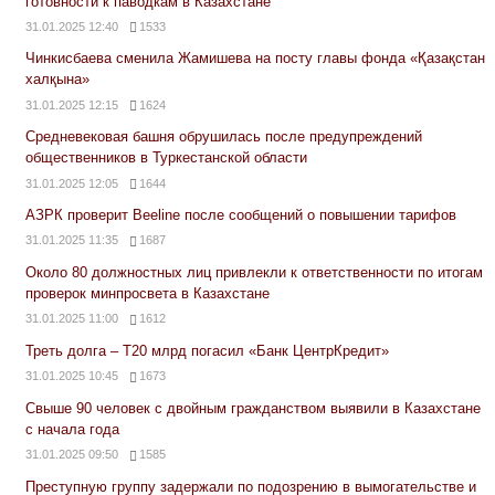
готовности к паводкам в Казахстане
31.01.2025 12:40
1533
Чинкисбаева сменила Жамишева на посту главы фонда «Қазақстан
халқына»
31.01.2025 12:15
1624
Средневековая башня обрушилась после предупреждений
общественников в Туркестанской области
31.01.2025 12:05
1644
АЗРК проверит Beeline после сообщений о повышении тарифов
31.01.2025 11:35
1687
Около 80 должностных лиц привлекли к ответственности по итогам
проверок минпросвета в Казахстане
31.01.2025 11:00
1612
Треть долга – Т20 млрд погасил «Банк ЦентрКредит»
31.01.2025 10:45
1673
Свыше 90 человек с двойным гражданством выявили в Казахстане
с начала года
31.01.2025 09:50
1585
Преступную группу задержали по подозрению в вымогательстве и