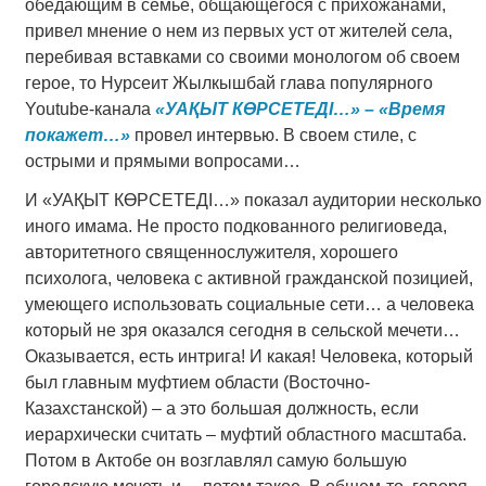
обедающим в семье, общающегося с прихожанами,
привел мнение о нем из первых уст от жителей села,
перебивая вставками со своими монологом об своем
герое, то Нурсеит Жылкышбай глава популярного
Youtube-канала
«УАҚЫТ КӨРСЕТЕДІ…» – «Время
покажет…»
провел интервью. В своем стиле, с
острыми и прямыми вопросами…
И «УАҚЫТ КӨРСЕТЕДІ…» показал аудитории несколько
иного имама. Не просто подкованного религиоведа,
авторитетного священнослужителя, хорошего
психолога, человека с активной гражданской позицией,
умеющего использовать социальные сети… а человека
который не зря оказался сегодня в сельской мечети…
Оказывается, есть интрига! И какая! Человека, который
был главным муфтием области (Восточно-
Казахстанской) – а это большая должность, если
иерархически считать – муфтий областного масштаба.
Потом в Актобе он возглавлял самую большую