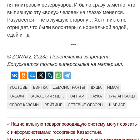
пятилитровых резервуаров. И было сразу заметно, что
выпившую эту «воду» человек на глазах менялся.
Разумеется – не в лучшую сторону… Хотя никто не
отрицает, что были волонтеры с нормальной водой,
едой и т.д.
***
© ZONAkz, 2023г. Перепечатка запрещена.
Допускается только гиперссылка на материал.
YOUTUBE
ВЗЯТКА
ДЕМОНСТРАНТЫ
ДУША
ИМАМ
КАЗАХИ
КАЗАХСКИЙ ЯЗЫК
КАНТАР
НАУКА
НУРЛАН КАЖЫ
ОБЗОР КАЗСМИ
РЕЙТИНГ
СЕТЕВЫЕ ОБЗОРЫ
ШАРИАТ
Previous
Национальную товаропроводящую систему могут связать
Навигация
Post:
с информсистемами госорганов Казахстана
по
Next