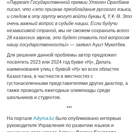
«Лауреат Государственной премии Утеген Оралбаев
писал, что «это признак преобладания русского языка,
и следом в эту группу могут войти буквы Қ, Ү,Ұ, Ө. Это
очень важный вопрос в судьбе нации. Если будучи
независимой страной, мы не сможем сохранить всего
28 казахских звуков, это будет ставить под вопросом
нашу государственность!»
― заявил Ауыт Мукитбек.
Для решения данной проблемы автор предложил
посвятить 2023 или 2024 год букве «Ң». Делать
наименования улиц с буквой «Ң» во всех областях
Казахстана, в частности в местностях с
густонаселенными представителями других диаспор, а
также проводить ежегодные олимпиады среди
школьников и студентов.
***
На портале
Adyrna.kz
было опубликовано интервью
руководителя Управления по развитию языков и