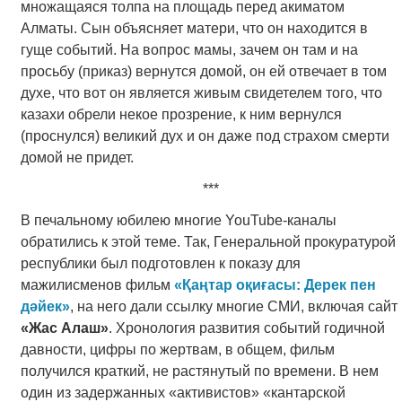
множащаяся толпа на площадь перед акиматом
Алматы. Сын объясняет матери, что он находится в
гуще событий. На вопрос мамы, зачем он там и на
просьбу (приказ) вернутся домой, он ей отвечает в том
духе, что вот он является живым свидетелем того, что
казахи обрели некое прозрение, к ним вернулся
(проснулся) великий дух и он даже под страхом смерти
домой не придет.
***
В печальному юбилею многие YouTube-каналы
обратились к этой теме. Так, Генеральной прокуратурой
республики был подготовлен к показу для
мажилисменов фильм
«Қаңтар оқиғасы: Дерек пен
дәйек»
, на него дали ссылку многие СМИ, включая сайт
«Жас Алаш»
. Хронология развития событий годичной
давности, цифры по жертвам, в общем, фильм
получился краткий, не растянутый по времени. В нем
один из задержанных «активистов» «кантарской