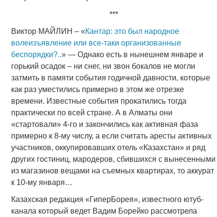
***
Виктор МАЙЛИН – «
Кантар: это был народное
волеизъявление или все-таки организованные
беспорядки?..
» — Однако есть в нынешнем январе и
горький осадок – ни снег, ни звон бокалов не могли
затмить в памяти события годичной давности, которые
как раз уместились примерно в этом же отрезке
времени. Известные события прокатились тогда
практически по всей стране. А в Алматы они
«стартовали» 4-го и закончились как активная фаза
примерно к 8-му числу, а если считать аресты активных
участников, оккупировавших отель «Казахстан» и ряд
других гостиниц, мародеров, сбившихся с вынесенными
из магазинов вещами на съемных квартирах, то аккурат
к 10-му января…
Казахская редакция «ГиперБорея», известного ютуб-
канала который ведет Вадим Борейко рассмотрела