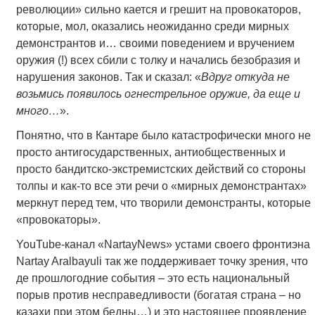
революции» сильно кается и грешит на провокаторов,
которые, мол, оказались неожиданно среди мирных
демонстрантов и… своими поведением и вручением
оружия (!) всех сбили с толку и начались безобразия и
нарушения законов. Так и сказал: «
Вдруг откуда не
возьмись появилось огнестрельное оружие, да еще и
много…
».
Понятно, что в Кантаре было катастрофически много не
просто антигосударственных, антиобщественных и
просто бандитско-экстремистских действий со стороны
толпы и как-то все эти речи о «мирных демонстрантах»
меркнут перед тем, что творили демонстранты, которые
«провокаторы».
YouTube-канал «NartayNews» устами своего фронтиэна
Nartay Aralbayuli так же поддерживает точку зрения, что
де прошлогодние события – это есть национальный
порыв против несправедливости (богатая страна – но
казахи при этом бедны…) и это настоящее проявление