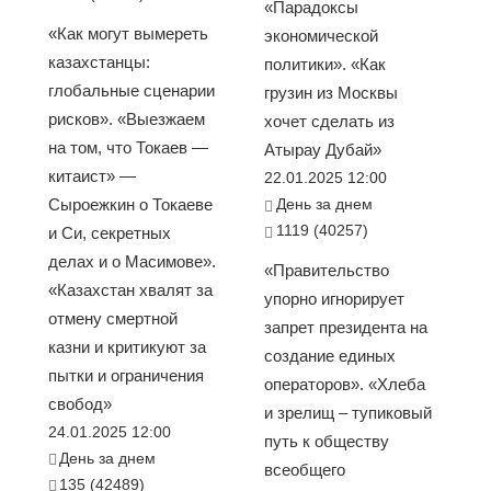
«Парадоксы
«Как могут вымереть
экономической
казахстанцы:
политики». «Как
глобальные сценарии
грузин из Москвы
рисков». «Выезжаем
хочет сделать из
на том, что Токаев —
Атырау Дубай»
китаист» —
22.01.2025 12:00
Сыроежкин о Токаеве
День за днем
1119 (40257)
и Си, секретных
делах и о Масимове».
«Правительство
«Казахстан хвалят за
упорно игнорирует
отмену смертной
запрет президента на
казни и критикуют за
создание единых
пытки и ограничения
операторов». «Хлеба
свобод»
и зрелищ – тупиковый
24.01.2025 12:00
путь к обществу
День за днем
всеобщего
135 (42489)