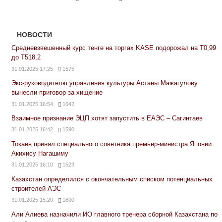
НОВОСТИ
Средневзвешенный курс тенге на торгах KASE подорожал на Т0,99
до Т518,2
31.01.2025 17:25
1575
Экс-руководителю управления культуры Астаны Мажагулову
вынесли приговор за хищение
31.01.2025 16:54
1642
Взаимное признание ЭЦП хотят запустить в ЕАЭС – Сагинтаев
31.01.2025 16:42
1590
Токаев принял специального советника премьер-министра Японии
Акихису Нагашиму
31.01.2025 16:10
1523
Казахстан определился с окончательным списком потенциальных
строителей АЭС
31.01.2025 15:20
1800
Али Алиева назначили ИО главного тренера сборной Казахстана по