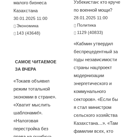
Узбекистан: кто круче
малого бизнеса
по военной мощи?
Казахстана
28.01.2025 11:00
30.01.2025 11:00
Политика
Экономика
1129 (40833)
143 (43648)
«Кабмин утвердил
беспрецедентный за
годы независимости
САМОЕ ЧИТАЕМОЕ
страны нацпроект
ЗА ВЧЕРА
модернизации
«Токаев объявил
энергетического и
режим тотальной
коммунального
экономии в стране».
секторов». «Если бы
«Хватит мыслить
я стал министром
шаблонами!».
сельского хозяйства
«Налоговая
Казахстана…». «Там
перестройка без
фамилии всех, кто
права на ошибку».