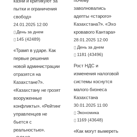
почему
казни и критикуют за
заволновались
пытки и ограничения
адепты «старого»
свобод»
Казахстана?». «Эхо
24.01.2025 12:00
День за днем
кровавого Кантара»
145 (42489)
28.01.2025 12:00
День за днем
«Трамп в ударе. Как
1181 (43496)
первые решения
Рост НДС и
новой администрации
изменения налоговой
отразятся на
системы коснутся
Казахстане?».
малого бизнеса
«Казахстану не грозят
Казахстана
вооруженные
30.01.2025 11:00
конфликты». «Рейтинг
Экономика
управленцев не
1169 (43648)
бьется с
реальностью».
«Как могут вымереть