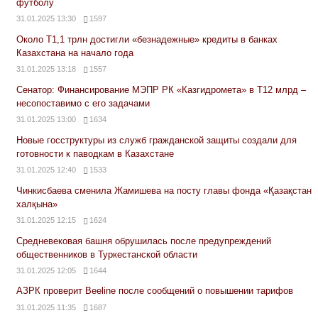
футболу
31.01.2025 13:30
1597
Около Т1,1 трлн достигли «безнадежные» кредиты в банках
Казахстана на начало года
31.01.2025 13:18
1557
Сенатор: Финансирование МЭПР РК «Казгидромета» в Т12 млрд –
несопоставимо с его задачами
31.01.2025 13:00
1634
Новые госструктуры из служб гражданской защиты создали для
готовности к паводкам в Казахстане
31.01.2025 12:40
1533
Чинкисбаева сменила Жамишева на посту главы фонда «Қазақстан
халқына»
31.01.2025 12:15
1624
Средневековая башня обрушилась после предупреждений
общественников в Туркестанской области
31.01.2025 12:05
1644
АЗРК проверит Beeline после сообщений о повышении тарифов
31.01.2025 11:35
1687