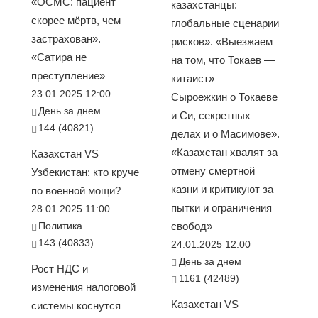
«ОСМС: пациент
казахстанцы:
скорее мёртв, чем
глобальные сценарии
застрахован».
рисков». «Выезжаем
«Сатира не
на том, что Токаев —
преступление»
китаист» —
23.01.2025 12:00
Сыроежкин о Токаеве
День за днем
и Си, секретных
144 (40821)
делах и о Масимове».
«Казахстан хвалят за
Казахстан VS
отмену смертной
Узбекистан: кто круче
казни и критикуют за
по военной мощи?
пытки и ограничения
28.01.2025 11:00
Политика
свобод»
143 (40833)
24.01.2025 12:00
День за днем
Рост НДС и
1161 (42489)
изменения налоговой
Казахстан VS
системы коснутся