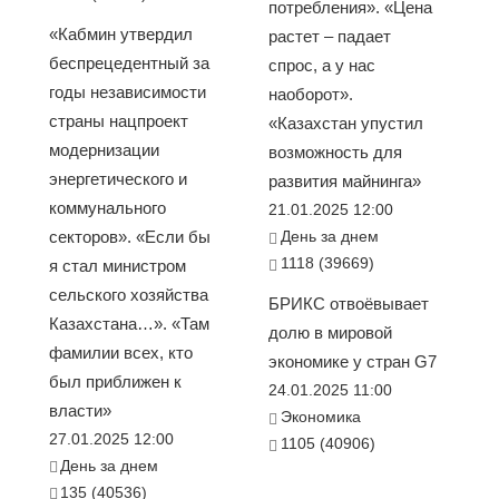
потребления». «Цена
«Кабмин утвердил
растет – падает
беспрецедентный за
спрос, а у нас
годы независимости
наоборот».
страны нацпроект
«Казахстан упустил
модернизации
возможность для
энергетического и
развития майнинга»
коммунального
21.01.2025 12:00
секторов». «Если бы
День за днем
1118 (39669)
я стал министром
сельского хозяйства
БРИКС отвоёвывает
Казахстана…». «Там
долю в мировой
фамилии всех, кто
экономике у стран G7
был приближен к
24.01.2025 11:00
власти»
Экономика
27.01.2025 12:00
1105 (40906)
День за днем
135 (40536)