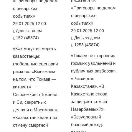
писателя?».
«Приговоры по делам
«Приговоры по делам
о январских
о январских
событиях»
событиях»
29.01.2025 12:00
День за днем
29.01.2025 12:00
152 (45874)
День за днем
1253 (45874)
«Как могут вымереть
«Токаев не сторонник
казахстанцы:
громких увольнений и
глобальные сценарии
публичных разборок».
рисков». «Выезжаем
«Риски для
на том, что Токаев —
Казахстана». «В
китаист» —
Казахстане снова
Сыроежкин о Токаеве
защищают семью
и Си, секретных
Назарбаевых?».
делах и о Масимове».
«Безусловный
«Казахстан хвалят за
базовый доход:
отмену смертной