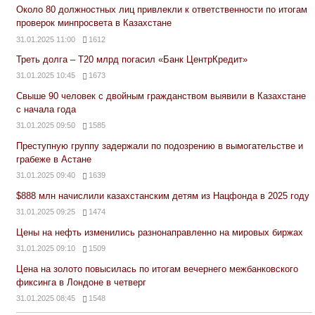
Около 80 должностных лиц привлекли к ответственности по итогам
проверок минпросвета в Казахстане
31.01.2025 11:00
1612
Треть долга – Т20 млрд погасил «Банк ЦентрКредит»
31.01.2025 10:45
1673
Свыше 90 человек с двойным гражданством выявили в Казахстане
с начала года
31.01.2025 09:50
1585
Преступную группу задержали по подозрению в вымогательстве и
грабеже в Астане
31.01.2025 09:40
1639
$888 млн начислили казахстанским детям из Нацфонда в 2025 году
31.01.2025 09:25
1474
Цены на нефть изменились разнонаправленно на мировых биржах
31.01.2025 09:10
1509
Цена на золото повысилась по итогам вечернего межбанковского
фиксинга в Лондоне в четверг
31.01.2025 08:45
1548