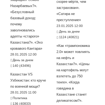
скорее мёртв, чем
Назарбаевых?».
застрахован».
«Безусловный
«Сатира не
базовый доход:
преступление»
почему
23.01.2025 12:00
заволновались
День за днем
адепты «старого»
1124 (40821)
Казахстана?». «Эхо
«Как «трампономика
кровавого Кантара»
2.0» может повлиять
28.01.2025 12:00
на нефть и
День за днем
Казахстан?». «Цены
140 (43496)
на картофель могут
Казахстан VS
взлететь до 750
Узбекистан: кто круче
тенге». «Когда
по военной мощи?
говядина в
28.01.2025 11:00
Казахстане станет
Политика
деликатесом?».
136 (40833)