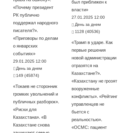
был приближен к
«Почему президент
власти»
РК публично
27.01.2025 12:00
поддержал народного
День за днем
писателя?».
1128 (40536)
«Приговоры по делам
«Трамп в ударе. Как
о январских
первые решения
событиях»
новой администрации
29.01.2025 12:00
отразятся на
День за днем
Казахстане?».
149 (45874)
«Казахстану не грозят
«Токаев не сторонник
вооруженные
громких увольнений и
конфликты». «Рейтинг
публичных разборок».
управленцев не
«Риски для
бьется с
Казахстана». «В
реальностью».
Казахстане снова
«ОСМС: пациент
защищают семью