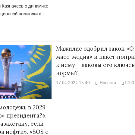
 Казначеев о динамике
ционной политики в
Война Мир
Мажилис одобрил закон «О
масс-медиа» и пакет попра
к нему – каковы его ключе
нормы?
17.04.2024 15:40
Новости
1700
молодежь в 2029
Война Миров.
о» президента?».
Сороса
азахстану, если
08.11.2024 09:
ра нефти». «SOS с