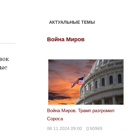
АКТУАЛЬНЫЕ ТЕМЫ
ов
Война Миров
Войн
вок
вые
 Трамп разгромил
Война Миров. Трамп разгромил
Война 
Сороса
Сорос
00
50969
08.11.2024 09:00
50969
08.11.