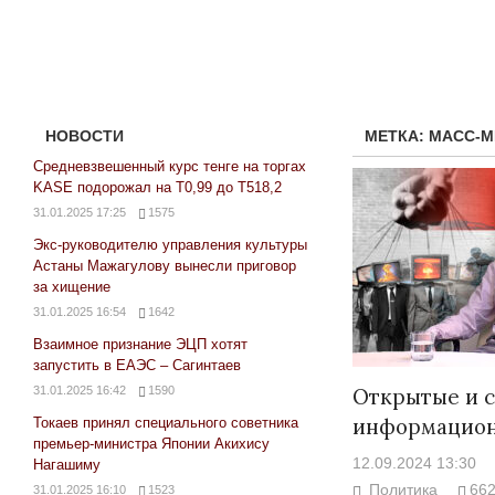
НОВОСТИ
МЕТКА:
МАСС-М
Средневзвешенный курс тенге на торгах
KASE подорожал на Т0,99 до Т518,2
31.01.2025 17:25
1575
Экс-руководителю управления культуры
Астаны Мажагулову вынесли приговор
за хищение
31.01.2025 16:54
1642
Взаимное признание ЭЦП хотят
запустить в ЕАЭС – Сагинтаев
31.01.2025 16:42
1590
Открытые и 
информацион
Токаев принял специального советника
премьер-министра Японии Акихису
12.09.2024 13:30
Нагашиму
Политика
66
31.01.2025 16:10
1523