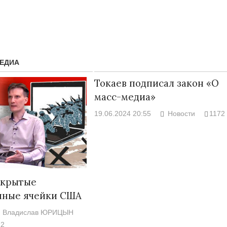
ЕДИА
Токаев подписал закон «О
масс-медиа»
19.06.2024 20:55
Новости
1172
Народ выбрал свет
Странная заб
Дарига не ждё
17.10.2024 17:00
29972
скрытые
Авиакомпании
ные ячейки США
мошенниками
Владислав ЮРИЦЫН
30.10.2024 14:
22