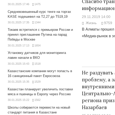
Спасибо тран
30.01.2025 17:46
1475
информацион
Средневзвешенный курс тенге на торгах
KASE подешевел на Т2,27 до Т519,19
29.11.2019 14:00
30.01.2025 17:35
1344
Жизнь
9759
В Алматы прошел 
Токаев встретился с премьером России и
принял приглашение Путина на парад
«Медиа-рынок в э
Победы в Москве
30.01.2025 17:13
1654
Установку датчиков для мониторинга
лавин начали в ВКО
30.01.2025 15:43
1518
Казахстанские компании могут попасть в
Не раздувать
16 санкционный пакет Евросоюза
проблему, а 
30.01.2025 15:35
1529
внутренними
Казахстан планирует увеличить поставки
Центрально-
мяса и пшеницы в Европу через Россию
региона приз
30.01.2025 15:22
1562
Назарбаев
Школы собираются перевести на новый
стандарт питания в Казахстане