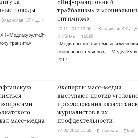
зиту за
«Информационный
ные поводы
трайбализм» и «социальны
оптимизм»
Владислав ЮРИЦЫН
20.11.2017 13:00
Владислав ЮРИЦ
XII «Медиакурултай»
Жизнь
1628
поху транзита»
«Медиа-рынок: системные изменения
поиск новых смыслов» – Медиа-Куру
2017
 афганскую
Эксперты масс-медиа
заняться
выступают против уголовн
 вопросами
преследования казахстанс
Азиатского
журналистов в их
вал масс-медиа
профдеятельности
27.03.2013 11:55
Новости
652