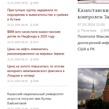
31.01.2025 09:50
1585
Казахстанск
Преступную группу задержали по
подозрению в вымогательстве и грабеже
контролем З
в Астане
07.03.2024 13:00
31.01.2025 09:40
1639
Политика
90
$888 млн начислили казахстанским
Политолог Максим
детям из Нацфонда в 2025 году
31.01.2025 09:25
1474
долгосрочной инф
США в РК
Цены на нефть изменились
разнонаправленно на мировых биржах
31.01.2025 09:10
1509
Цена на золото повысилась по итогам
вечернего межбанковского фиксинга в
Лондоне в четверг
31.01.2025 08:45
1548
Казахский национальный университет
искусств получил имя Куляш
Байсеитовой
30.01.2025 22:05
1649