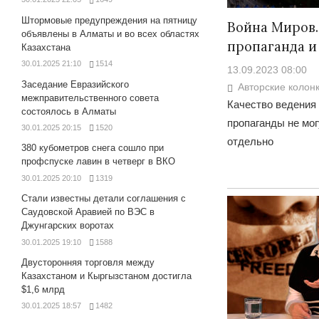
Штормовые предупреждения на пятницу
Война Миров.
объявлены в Алматы и во всех областях
пропаганда и
Казахстана
30.01.2025 21:10
1514
13.09.2023 08:00
Заседание Евразийского
Авторские колон
межправительственного совета
Качество ведения 
состоялось в Алматы
пропаганды не мо
30.01.2025 20:15
1520
отдельно
380 кубометров снега сошло при
профспуске лавин в четверг в ВКО
30.01.2025 20:10
1319
Стали известны детали соглашения с
Саудовской Аравией по ВЭС в
Джунгарских воротах
30.01.2025 19:10
1588
Двусторонняя торговля между
Казахстаном и Кыргызстаном достигла
$1,6 млрд
30.01.2025 18:57
1482