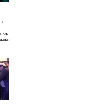
ЫН
, как
здания