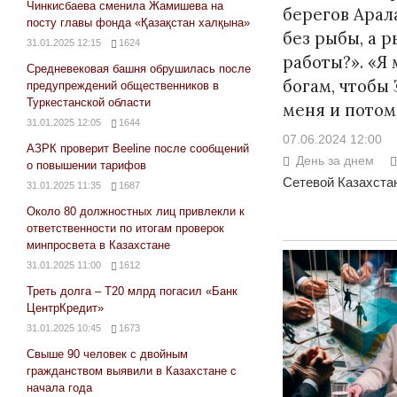
Чинкисбаева сменила Жамишева на
берегов Арал
посту главы фонда «Қазақстан халқына»
без рыбы, а р
31.01.2025 12:15
1624
работы?». «Я
Средневековая башня обрушилась после
богам, чтобы
предупреждений общественников в
Туркестанской области
меня и потом
31.01.2025 12:05
1644
07.06.2024 12:00
АЗРК проверит Beeline после сообщений
День за днем
о повышении тарифов
Сетевой Казахстан
31.01.2025 11:35
1687
Около 80 должностных лиц привлекли к
ответственности по итогам проверок
минпросвета в Казахстане
31.01.2025 11:00
1612
Треть долга – Т20 млрд погасил «Банк
ЦентрКредит»
31.01.2025 10:45
1673
Свыше 90 человек с двойным
гражданством выявили в Казахстане с
начала года