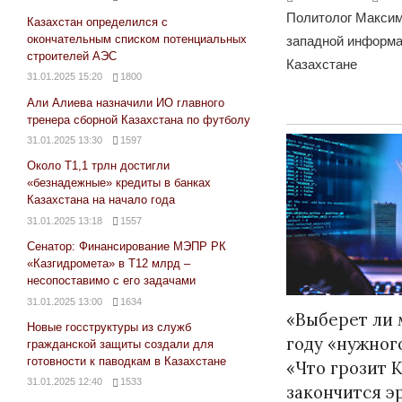
Политолог Максим
Казахстан определился с
окончательным списком потенциальных
западной информа
строителей АЭС
Казахстане
31.01.2025 15:20
1800
Али Алиева назначили ИО главного
тренера сборной Казахстана по футболу
31.01.2025 13:30
1597
Около Т1,1 трлн достигли
«безнадежные» кредиты в банках
Казахстана на начало года
31.01.2025 13:18
1557
Сенатор: Финансирование МЭПР РК
«Казгидромета» в Т12 млрд –
несопоставимо с его задачами
31.01.2025 13:00
1634
«Выберет ли 
Новые госструктуры из служб
году «нужног
гражданской защиты создали для
готовности к паводкам в Казахстане
«Что грозит К
31.01.2025 12:40
1533
закончится э