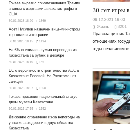
Токаев выразил соболезнования Трампу
в связи с жертвами авиакатастрофы в
30 лет игры
США
06.12.2021 16:00
30.01.2025 18:20
1569
Жизнь
8201
Асет Нусупов назначен вице-министром
Правозащитник Та
торговли и интеграции
отношениях госуд
30.01.2025 18:15
1494
годы независимос
На 6% снизилась сумма переводов из
Казахстана за рубеж в декабре
30.01.2025 18:10
1361
ЕС о вероятности строительства АЭС в
Казахстане Россией: На Росатоме нет
санкций
30.01.2025 18:07
1550
Токаев присвоил национальный статус
двум музеям Казахстана
30.01.2025 17:55
1552
Движение ограничено из-за непогоды на
участке автодороги в двух областях
Казахстана