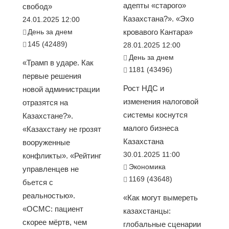
адепты «старого»
свобод»
Казахстана?». «Эхо
24.01.2025 12:00
День за днем
кровавого Кантара»
145 (42489)
28.01.2025 12:00
День за днем
«Трамп в ударе. Как
1181 (43496)
первые решения
Рост НДС и
новой администрации
изменения налоговой
отразятся на
системы коснутся
Казахстане?».
малого бизнеса
«Казахстану не грозят
Казахстана
вооруженные
30.01.2025 11:00
конфликты». «Рейтинг
Экономика
управленцев не
1169 (43648)
бьется с
реальностью».
«Как могут вымереть
«ОСМС: пациент
казахстанцы:
скорее мёртв, чем
глобальные сценарии