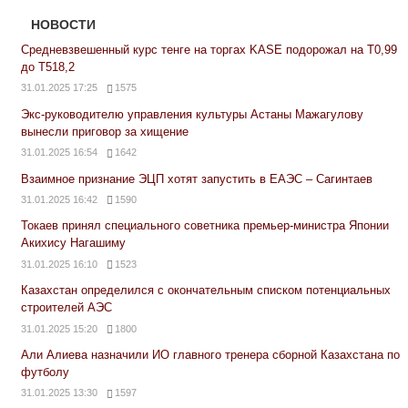
НОВОСТИ
Средневзвешенный курс тенге на торгах KASE подорожал на Т0,99
до Т518,2
31.01.2025 17:25
1575
Экс-руководителю управления культуры Астаны Мажагулову
вынесли приговор за хищение
31.01.2025 16:54
1642
Взаимное признание ЭЦП хотят запустить в ЕАЭС – Сагинтаев
31.01.2025 16:42
1590
Токаев принял специального советника премьер-министра Японии
Акихису Нагашиму
31.01.2025 16:10
1523
Казахстан определился с окончательным списком потенциальных
строителей АЭС
31.01.2025 15:20
1800
Али Алиева назначили ИО главного тренера сборной Казахстана по
футболу
31.01.2025 13:30
1597