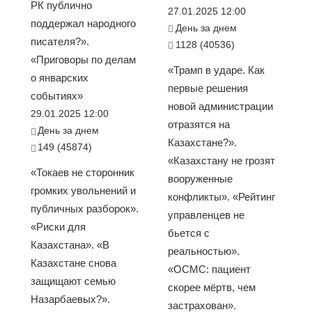
РК публично
27.01.2025 12:00
поддержал народного
День за днем
писателя?».
1128 (40536)
«Приговоры по делам
«Трамп в ударе. Как
о январских
первые решения
событиях»
новой администрации
29.01.2025 12:00
отразятся на
День за днем
Казахстане?».
149 (45874)
«Казахстану не грозят
«Токаев не сторонник
вооруженные
громких увольнений и
конфликты». «Рейтинг
публичных разборок».
управленцев не
«Риски для
бьется с
Казахстана». «В
реальностью».
Казахстане снова
«ОСМС: пациент
защищают семью
скорее мёртв, чем
Назарбаевых?».
застрахован».