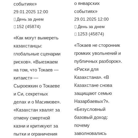
о январских
событиях»
событиях»
29.01.2025 12:00
День за днем
29.01.2025 12:00
152 (45874)
День за днем
1253 (45874)
«Как могут вымереть
«Токаев не сторонник
казахстанцы:
громких увольнений и
глобальные сценарии
публичных разборок».
рисков». «Выезжаем
«Риски для
на том, что Токаев —
Казахстана». «В
китаист» —
Казахстане снова
Сыроежкин о Токаеве
защищают семью
и Си, секретных
Назарбаевых?».
делах и о Масимове».
«Безусловный
«Казахстан хвалят за
базовый доход:
отмену смертной
почему
казни и критикуют за
заволновались
пытки и ограничения