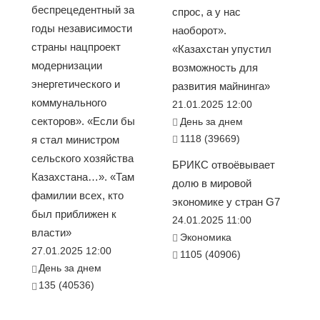
беспрецедентный за
спрос, а у нас
годы независимости
наоборот».
страны нацпроект
«Казахстан упустил
модернизации
возможность для
энергетического и
развития майнинга»
коммунального
21.01.2025 12:00
секторов». «Если бы
День за днем
1118 (39669)
я стал министром
сельского хозяйства
БРИКС отвоёвывает
Казахстана…». «Там
долю в мировой
фамилии всех, кто
экономике у стран G7
был приближен к
24.01.2025 11:00
власти»
Экономика
27.01.2025 12:00
1105 (40906)
День за днем
135 (40536)