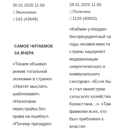
28.01.2025 11:00
30.01.2025 11:00
Политика
Экономика
1129 (40833)
143 (43648)
«Кабмин утвердил
беспрецедентный за
годы независимости
САМОЕ ЧИТАЕМОЕ
страны нацпроект
ЗА ВЧЕРА
модернизации
«Токаев объявил
энергетического и
режим тотальной
коммунального
экономии в стране».
секторов». «Если бы
«Хватит мыслить
я стал министром
шаблонами!».
сельского хозяйства
«Налоговая
Казахстана…». «Там
перестройка без
фамилии всех, кто
права на ошибку».
был приближен к
«Почему президент
власти»