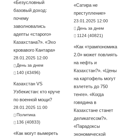
«Безусловный
«Сатира не
базовый доход:
преступление»
почему
23.01.2025 12:00
заволновались
День за днем
адепты «старого»
1124 (40821)
Казахстана?». «Эхо
«Как «трампономика
кровавого Кантара»
2.0» может повлиять
28.01.2025 12:00
на нефть и
День за днем
Казахстан?». «Цены
140 (43496)
на картофель могут
Казахстан VS
взлететь до 750
Узбекистан: кто круче
тенге». «Когда
по военной мощи?
говядина в
28.01.2025 11:00
Казахстане станет
Политика
деликатесом?».
136 (40833)
«Парадоксы
«Как могут вымереть
экономической