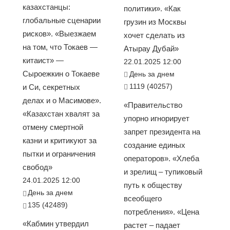
казахстанцы:
политики». «Как
глобальные сценарии
грузин из Москвы
рисков». «Выезжаем
хочет сделать из
на том, что Токаев —
Атырау Дубай»
китаист» —
22.01.2025 12:00
Сыроежкин о Токаеве
День за днем
1119 (40257)
и Си, секретных
делах и о Масимове».
«Правительство
«Казахстан хвалят за
упорно игнорирует
отмену смертной
запрет президента на
казни и критикуют за
создание единых
пытки и ограничения
операторов». «Хлеба
свобод»
и зрелищ – тупиковый
24.01.2025 12:00
путь к обществу
День за днем
всеобщего
135 (42489)
потребления». «Цена
«Кабмин утвердил
растет – падает