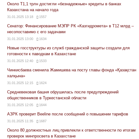
Около Т1,1 трлн достигли «безнадежные» кредиты в банках
Казахстана на начало года
31.01.2025 13:18
1557
Сенатор: Финансирование МЭПР РК «Казгидромета» в Т12 млрд –
несопоставимо с его задачами
31.01.2025 13:00
1634
Новые госструктуры из служб гражданской защиты создали для
готовности к паводкам в Казахстане
31.01.2025 12:40
1533
Чинкисбаева сменила Жамишева на посту главы фонда «Қазақстан
халқына»
31.01.2025 12:15
1624
Средневековая башня обрушилась после предупреждений
общественников в Туркестанской области
31.01.2025 12:05
1644
АЗРК проверит Beeline после сообщений о повышении тарифов
31.01.2025 11:35
1687
Около 80 должностных лиц привлекли к ответственности по итогам
проверок минпросвета в Казахстане