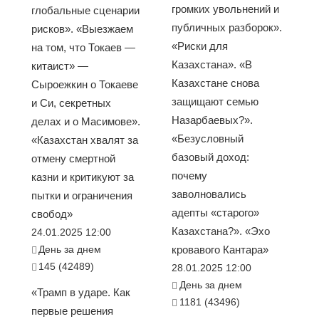
громких увольнений и
глобальные сценарии
публичных разборок».
рисков». «Выезжаем
«Риски для
на том, что Токаев —
Казахстана». «В
китаист» —
Казахстане снова
Сыроежкин о Токаеве
защищают семью
и Си, секретных
Назарбаевых?».
делах и о Масимове».
«Безусловный
«Казахстан хвалят за
базовый доход:
отмену смертной
почему
казни и критикуют за
заволновались
пытки и ограничения
адепты «старого»
свобод»
Казахстана?». «Эхо
24.01.2025 12:00
День за днем
кровавого Кантара»
145 (42489)
28.01.2025 12:00
День за днем
«Трамп в ударе. Как
1181 (43496)
первые решения