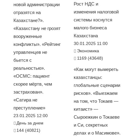
Рост НДС и
новой администрации
изменения налоговой
отразятся на
системы коснутся
Казахстане?».
малого бизнеса
«Казахстану не грозят
Казахстана
вооруженные
30.01.2025 11:00
конфликты». «Рейтинг
Экономика
управленцев не
1169 (43648)
бьется с
реальностью».
«Как могут вымереть
«ОСМС: пациент
казахстанцы:
скорее мёртв, чем
глобальные сценарии
застрахован».
рисков». «Выезжаем
«Сатира не
на том, что Токаев —
преступление»
китаист» —
23.01.2025 12:00
Сыроежкин о Токаеве
День за днем
и Си, секретных
144 (40821)
делах и о Масимове».