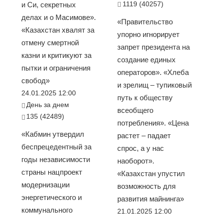
1119 (40257)
и Си, секретных
делах и о Масимове».
«Правительство
«Казахстан хвалят за
упорно игнорирует
отмену смертной
запрет президента на
казни и критикуют за
создание единых
пытки и ограничения
операторов». «Хлеба
свобод»
и зрелищ – тупиковый
24.01.2025 12:00
путь к обществу
День за днем
всеобщего
135 (42489)
потребления». «Цена
«Кабмин утвердил
растет – падает
беспрецедентный за
спрос, а у нас
годы независимости
наоборот».
страны нацпроект
«Казахстан упустил
модернизации
возможность для
энергетического и
развития майнинга»
коммунального
21.01.2025 12:00