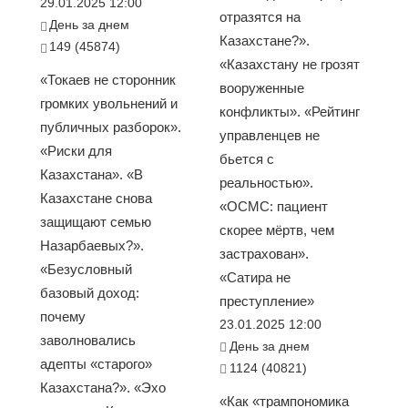
29.01.2025 12:00
отразятся на
День за днем
Казахстане?».
149 (45874)
«Казахстану не грозят
«Токаев не сторонник
вооруженные
громких увольнений и
конфликты». «Рейтинг
публичных разборок».
управленцев не
«Риски для
бьется с
Казахстана». «В
реальностью».
Казахстане снова
«ОСМС: пациент
защищают семью
скорее мёртв, чем
Назарбаевых?».
застрахован».
«Безусловный
«Сатира не
базовый доход:
преступление»
почему
23.01.2025 12:00
заволновались
День за днем
адепты «старого»
1124 (40821)
Казахстана?». «Эхо
«Как «трампономика