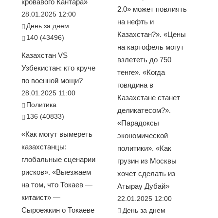
кровавого Кантара»
2.0» может повлиять
28.01.2025 12:00
на нефть и
День за днем
Казахстан?». «Цены
140 (43496)
на картофель могут
Казахстан VS
взлететь до 750
Узбекистан: кто круче
тенге». «Когда
по военной мощи?
говядина в
28.01.2025 11:00
Казахстане станет
Политика
деликатесом?».
136 (40833)
«Парадоксы
«Как могут вымереть
экономической
казахстанцы:
политики». «Как
глобальные сценарии
грузин из Москвы
рисков». «Выезжаем
хочет сделать из
на том, что Токаев —
Атырау Дубай»
китаист» —
22.01.2025 12:00
Сыроежкин о Токаеве
День за днем