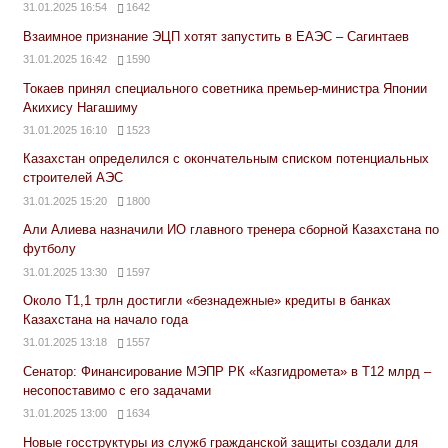
31.01.2025 16:54
1642
Взаимное признание ЭЦП хотят запустить в ЕАЭС – Сагинтаев
31.01.2025 16:42
1590
Токаев принял специального советника премьер-министра Японии
Акихису Нагашиму
31.01.2025 16:10
1523
Казахстан определился с окончательным списком потенциальных
строителей АЭС
31.01.2025 15:20
1800
Али Алиева назначили ИО главного тренера сборной Казахстана по
футболу
31.01.2025 13:30
1597
Около Т1,1 трлн достигли «безнадежные» кредиты в банках
Казахстана на начало года
31.01.2025 13:18
1557
Сенатор: Финансирование МЭПР РК «Казгидромета» в Т12 млрд –
несопоставимо с его задачами
31.01.2025 13:00
1634
Новые госструктуры из служб гражданской защиты создали для