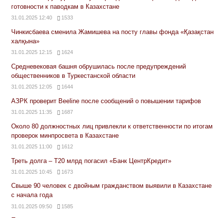
готовности к паводкам в Казахстане
31.01.2025 12:40
1533
Чинкисбаева сменила Жамишева на посту главы фонда «Қазақстан
халқына»
31.01.2025 12:15
1624
Средневековая башня обрушилась после предупреждений
общественников в Туркестанской области
31.01.2025 12:05
1644
АЗРК проверит Beeline после сообщений о повышении тарифов
31.01.2025 11:35
1687
Около 80 должностных лиц привлекли к ответственности по итогам
проверок минпросвета в Казахстане
31.01.2025 11:00
1612
Треть долга – Т20 млрд погасил «Банк ЦентрКредит»
31.01.2025 10:45
1673
Свыше 90 человек с двойным гражданством выявили в Казахстане
с начала года
31.01.2025 09:50
1585