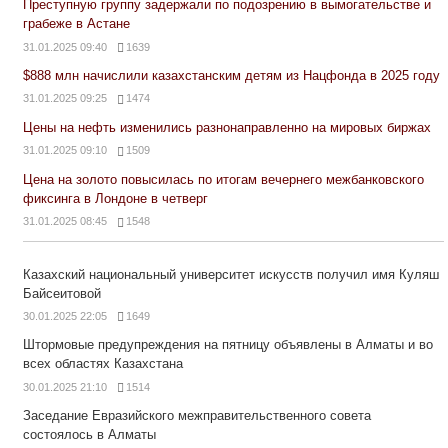
Преступную группу задержали по подозрению в вымогательстве и
грабеже в Астане
31.01.2025 09:40
1639
$888 млн начислили казахстанским детям из Нацфонда в 2025 году
31.01.2025 09:25
1474
Цены на нефть изменились разнонаправленно на мировых биржах
31.01.2025 09:10
1509
Цена на золото повысилась по итогам вечернего межбанковского
фиксинга в Лондоне в четверг
31.01.2025 08:45
1548
Казахский национальный университет искусств получил имя Куляш
Байсеитовой
30.01.2025 22:05
1649
Штормовые предупреждения на пятницу объявлены в Алматы и во
всех областях Казахстана
30.01.2025 21:10
1514
Заседание Евразийского межправительственного совета
состоялось в Алматы