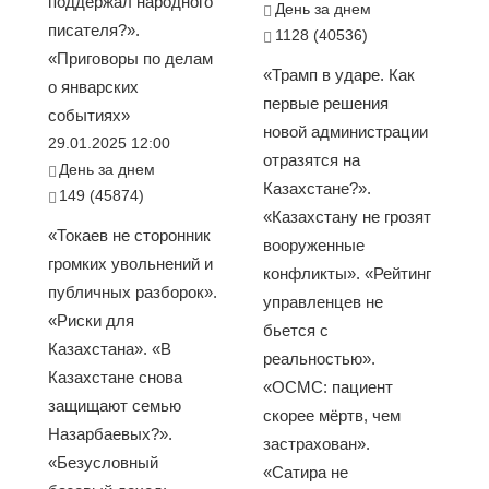
поддержал народного
День за днем
писателя?».
1128 (40536)
«Приговоры по делам
«Трамп в ударе. Как
о январских
первые решения
событиях»
новой администрации
29.01.2025 12:00
отразятся на
День за днем
Казахстане?».
149 (45874)
«Казахстану не грозят
«Токаев не сторонник
вооруженные
громких увольнений и
конфликты». «Рейтинг
публичных разборок».
управленцев не
«Риски для
бьется с
Казахстана». «В
реальностью».
Казахстане снова
«ОСМС: пациент
защищают семью
скорее мёртв, чем
Назарбаевых?».
застрахован».
«Безусловный
«Сатира не