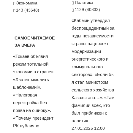
Политика
Экономика
1129 (40833)
143 (43648)
«Кабмин утвердил
беспрецедентный за
годы независимости
САМОЕ ЧИТАЕМОЕ
страны нацпроект
ЗА ВЧЕРА
модернизации
«Токаев объявил
энергетического и
режим тотальной
коммунального
экономии в стране».
секторов». «Если бы
«Хватит мыслить
я стал министром
шаблонами!».
сельского хозяйства
«Налоговая
Казахстана…». «Там
перестройка без
фамилии всех, кто
права на ошибку».
был приближен к
«Почему президент
власти»
РК публично
27.01.2025 12:00