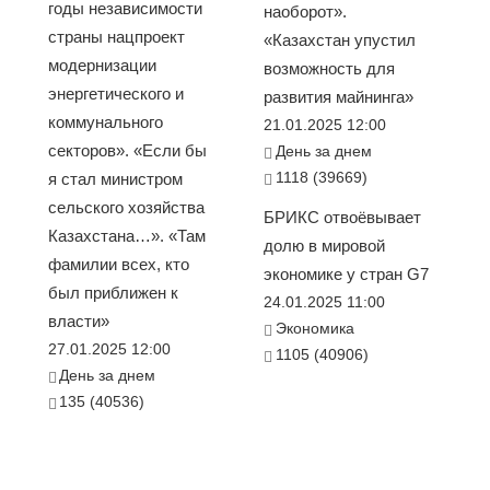
годы независимости
наоборот».
страны нацпроект
«Казахстан упустил
модернизации
возможность для
энергетического и
развития майнинга»
коммунального
21.01.2025 12:00
секторов». «Если бы
День за днем
1118 (39669)
я стал министром
сельского хозяйства
БРИКС отвоёвывает
Казахстана…». «Там
долю в мировой
фамилии всех, кто
экономике у стран G7
был приближен к
24.01.2025 11:00
власти»
Экономика
27.01.2025 12:00
1105 (40906)
День за днем
135 (40536)