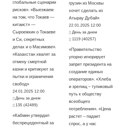
глобальные сценарии
грузин из Москвы
рисков». «Выезжаем
хочет сделать из
на том, что Токаев —
Атырау Дубай»
китаист» —
22.01.2025 12:00
Сыроежкин о Токаеве
День за днем
1119 (40257)
и Си, секретных
делах и о Масимове».
«Правительство
«Казахстан хвалят за
упорно игнорирует
отмену смертной
запрет президента на
казни и критикуют за
создание единых
пытки и ограничения
операторов». «Хлеба
свобод»
и зрелищ – тупиковый
24.01.2025 12:00
путь к обществу
День за днем
всеобщего
135 (42489)
потребления». «Цена
«Кабмин утвердил
растет – падает
беспрецедентный за
спрос, а у нас