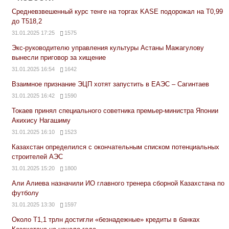
Средневзвешенный курс тенге на торгах KASE подорожал на Т0,99
до Т518,2
31.01.2025 17:25
1575
Экс-руководителю управления культуры Астаны Мажагулову
вынесли приговор за хищение
31.01.2025 16:54
1642
Взаимное признание ЭЦП хотят запустить в ЕАЭС – Сагинтаев
31.01.2025 16:42
1590
Токаев принял специального советника премьер-министра Японии
Акихису Нагашиму
31.01.2025 16:10
1523
Казахстан определился с окончательным списком потенциальных
строителей АЭС
31.01.2025 15:20
1800
Али Алиева назначили ИО главного тренера сборной Казахстана по
футболу
31.01.2025 13:30
1597
Около Т1,1 трлн достигли «безнадежные» кредиты в банках