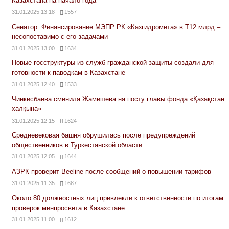
Казахстана на начало года
31.01.2025 13:18
1557
Сенатор: Финансирование МЭПР РК «Казгидромета» в Т12 млрд –
несопоставимо с его задачами
31.01.2025 13:00
1634
Новые госструктуры из служб гражданской защиты создали для
готовности к паводкам в Казахстане
31.01.2025 12:40
1533
Чинкисбаева сменила Жамишева на посту главы фонда «Қазақстан
халқына»
31.01.2025 12:15
1624
Средневековая башня обрушилась после предупреждений
общественников в Туркестанской области
31.01.2025 12:05
1644
АЗРК проверит Beeline после сообщений о повышении тарифов
31.01.2025 11:35
1687
Около 80 должностных лиц привлекли к ответственности по итогам
проверок минпросвета в Казахстане
31.01.2025 11:00
1612