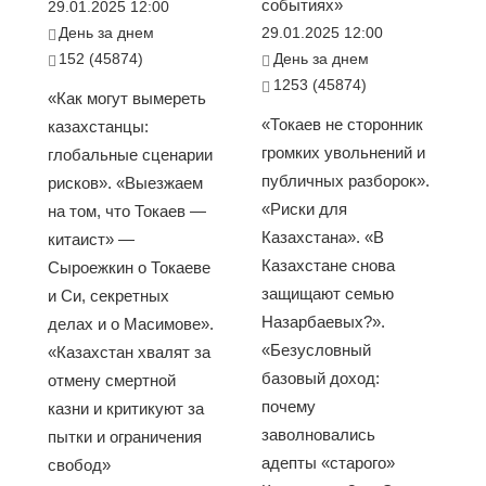
событиях»
29.01.2025 12:00
День за днем
29.01.2025 12:00
152 (45874)
День за днем
1253 (45874)
«Как могут вымереть
«Токаев не сторонник
казахстанцы:
громких увольнений и
глобальные сценарии
публичных разборок».
рисков». «Выезжаем
«Риски для
на том, что Токаев —
Казахстана». «В
китаист» —
Казахстане снова
Сыроежкин о Токаеве
защищают семью
и Си, секретных
Назарбаевых?».
делах и о Масимове».
«Безусловный
«Казахстан хвалят за
базовый доход:
отмену смертной
почему
казни и критикуют за
заволновались
пытки и ограничения
адепты «старого»
свобод»