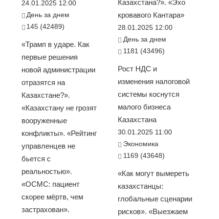
Казахстана?». «Эхо
24.01.2025 12:00
День за днем
кровавого Кантара»
145 (42489)
28.01.2025 12:00
День за днем
«Трамп в ударе. Как
1181 (43496)
первые решения
Рост НДС и
новой администрации
изменения налоговой
отразятся на
системы коснутся
Казахстане?».
малого бизнеса
«Казахстану не грозят
Казахстана
вооруженные
30.01.2025 11:00
конфликты». «Рейтинг
Экономика
управленцев не
1169 (43648)
бьется с
реальностью».
«Как могут вымереть
«ОСМС: пациент
казахстанцы:
скорее мёртв, чем
глобальные сценарии
застрахован».
рисков». «Выезжаем