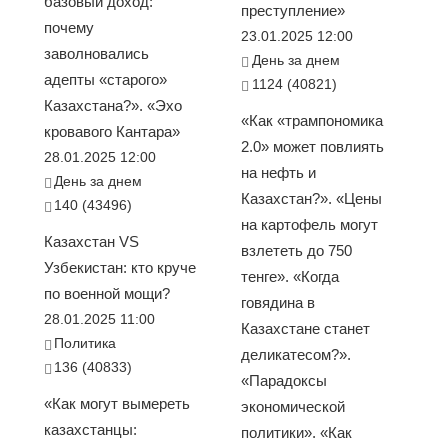
базовый доход:
преступление»
почему
23.01.2025 12:00
заволновались
День за днем
адепты «старого»
1124 (40821)
Казахстана?». «Эхо
«Как «трампономика
кровавого Кантара»
2.0» может повлиять
28.01.2025 12:00
на нефть и
День за днем
Казахстан?». «Цены
140 (43496)
на картофель могут
Казахстан VS
взлететь до 750
Узбекистан: кто круче
тенге». «Когда
по военной мощи?
говядина в
28.01.2025 11:00
Казахстане станет
Политика
деликатесом?».
136 (40833)
«Парадоксы
«Как могут вымереть
экономической
казахстанцы:
политики». «Как