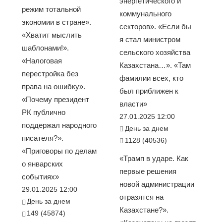
энергетического и
режим тотальной
коммунального
экономии в стране».
секторов». «Если бы
«Хватит мыслить
я стал министром
шаблонами!».
сельского хозяйства
«Налоговая
Казахстана…». «Там
перестройка без
фамилии всех, кто
права на ошибку».
был приближен к
«Почему президент
власти»
РК публично
27.01.2025 12:00
поддержал народного
День за днем
писателя?».
1128 (40536)
«Приговоры по делам
«Трамп в ударе. Как
о январских
первые решения
событиях»
новой администрации
29.01.2025 12:00
отразятся на
День за днем
Казахстане?».
149 (45874)