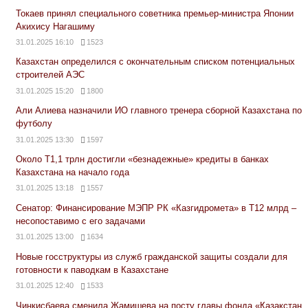
Токаев принял специального советника премьер-министра Японии
Акихису Нагашиму
31.01.2025 16:10
1523
Казахстан определился с окончательным списком потенциальных
строителей АЭС
31.01.2025 15:20
1800
Али Алиева назначили ИО главного тренера сборной Казахстана по
футболу
31.01.2025 13:30
1597
Около Т1,1 трлн достигли «безнадежные» кредиты в банках
Казахстана на начало года
31.01.2025 13:18
1557
Сенатор: Финансирование МЭПР РК «Казгидромета» в Т12 млрд –
несопоставимо с его задачами
31.01.2025 13:00
1634
Новые госструктуры из служб гражданской защиты создали для
готовности к паводкам в Казахстане
31.01.2025 12:40
1533
Чинкисбаева сменила Жамишева на посту главы фонда «Қазақстан