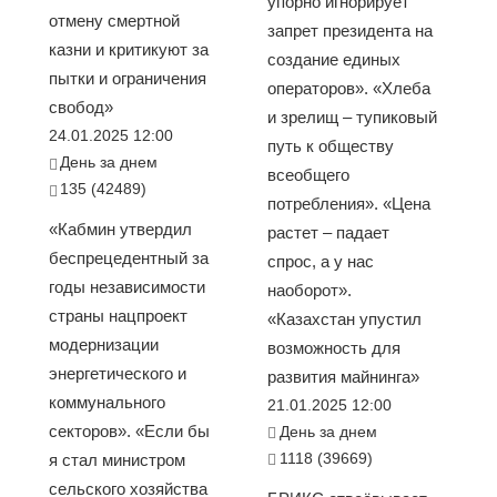
упорно игнорирует
отмену смертной
запрет президента на
казни и критикуют за
создание единых
пытки и ограничения
операторов». «Хлеба
свобод»
и зрелищ – тупиковый
24.01.2025 12:00
путь к обществу
День за днем
всеобщего
135 (42489)
потребления». «Цена
«Кабмин утвердил
растет – падает
беспрецедентный за
спрос, а у нас
годы независимости
наоборот».
страны нацпроект
«Казахстан упустил
модернизации
возможность для
энергетического и
развития майнинга»
коммунального
21.01.2025 12:00
секторов». «Если бы
День за днем
1118 (39669)
я стал министром
сельского хозяйства