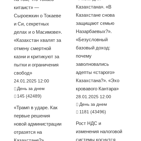
Казахстана». «В
китаист» —
Казахстане снова
Сыроежкин о Токаеве
защищают семью
и Си, секретных
Назарбаевых?».
делах и о Масимове».
«Безусловный
«Казахстан хвалят за
базовый доход:
отмену смертной
почему
казни и критикуют за
заволновались
пытки и ограничения
адепты «старого»
свобод»
Казахстана?». «Эхо
24.01.2025 12:00
День за днем
кровавого Кантара»
145 (42489)
28.01.2025 12:00
День за днем
«Трамп в ударе. Как
1181 (43496)
первые решения
Рост НДС и
новой администрации
изменения налоговой
отразятся на
системы коснутся
Казахстане?».