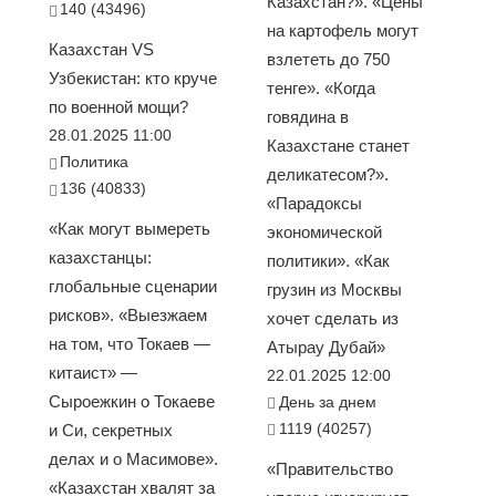
Казахстан?». «Цены
140 (43496)
на картофель могут
Казахстан VS
взлететь до 750
Узбекистан: кто круче
тенге». «Когда
по военной мощи?
говядина в
28.01.2025 11:00
Казахстане станет
Политика
деликатесом?».
136 (40833)
«Парадоксы
«Как могут вымереть
экономической
казахстанцы:
политики». «Как
глобальные сценарии
грузин из Москвы
рисков». «Выезжаем
хочет сделать из
на том, что Токаев —
Атырау Дубай»
китаист» —
22.01.2025 12:00
Сыроежкин о Токаеве
День за днем
1119 (40257)
и Си, секретных
делах и о Масимове».
«Правительство
«Казахстан хвалят за