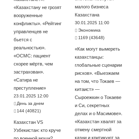
малого бизнеса
«Казахстану не грозят
Казахстана
вооруженные
30.01.2025 11:00
конфликты». «Рейтинг
Экономика
управленцев не
1169 (43648)
бьется с
реальностью».
«Как могут вымереть
«ОСМС: пациент
казахстанцы:
скорее мёртв, чем
глобальные сценарии
застрахован».
рисков». «Выезжаем
«Сатира не
на том, что Токаев —
преступление»
китаист» —
23.01.2025 12:00
Сыроежкин о Токаеве
День за днем
и Си, секретных
144 (40821)
делах и о Масимове».
«Казахстан хвалят за
Казахстан VS
отмену смертной
Узбекистан: кто круче
казни и критикуют за
по военной мощи?