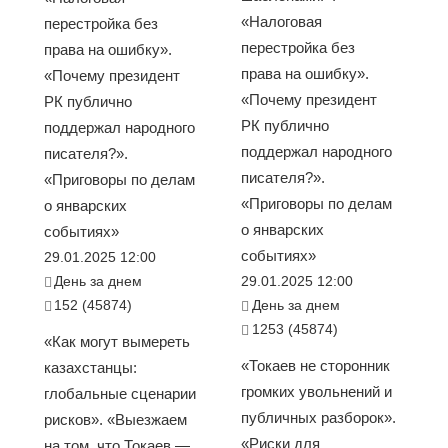
«Налоговая
перестройка без
перестройка без
права на ошибку».
права на ошибку».
«Почему президент
«Почему президент
РК публично
РК публично
поддержал народного
поддержал народного
писателя?».
писателя?».
«Приговоры по делам
«Приговоры по делам
о январских
о январских
событиях»
событиях»
29.01.2025 12:00
День за днем
29.01.2025 12:00
152 (45874)
День за днем
1253 (45874)
«Как могут вымереть
«Токаев не сторонник
казахстанцы:
громких увольнений и
глобальные сценарии
публичных разборок».
рисков». «Выезжаем
«Риски для
на том, что Токаев —