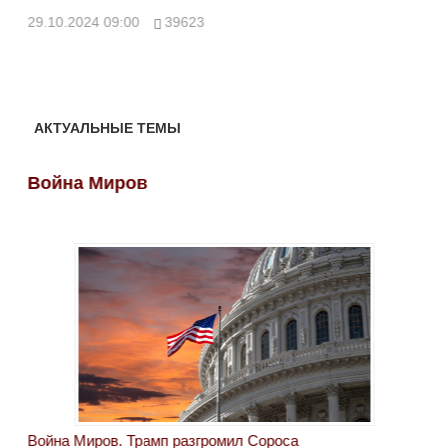
ми
29.10.2024 09:00
39623
28.
АКТУАЛЬНЫЕ ТЕМЫ
Война Миров
Во
Война Миров. Трамп разгромил Сороса
Вой