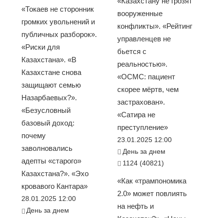
«Казахстану не грозят
«Токаев не сторонник
вооруженные
громких увольнений и
конфликты». «Рейтинг
публичных разборок».
управленцев не
«Риски для
бьется с
Казахстана». «В
реальностью».
Казахстане снова
«ОСМС: пациент
защищают семью
скорее мёртв, чем
Назарбаевых?».
застрахован».
«Безусловный
«Сатира не
базовый доход:
преступление»
почему
23.01.2025 12:00
заволновались
День за днем
адепты «старого»
1124 (40821)
Казахстана?». «Эхо
«Как «трампономика
кровавого Кантара»
2.0» может повлиять
28.01.2025 12:00
на нефть и
День за днем