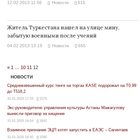
12.02.2013 11:56
Новости
616
Житель Туркестана нашел на улице мину,
забытую военными после учений
04.02.2013 13:19
Новости
655
Previous
«
1
…
10
11
12
Posts
НОВОСТИ
Средневзвешенный курс тенге на торгах KASE подорожал на Т0,99
до Т518,2
31.01.2025 17:25
1575
Экс-руководителю управления культуры Астаны Мажагулову
вынесли приговор за хищение
31.01.2025 16:54
1642
Взаимное признание ЭЦП хотят запустить в ЕАЭС – Сагинтаев
31.01.2025 16:42
1590