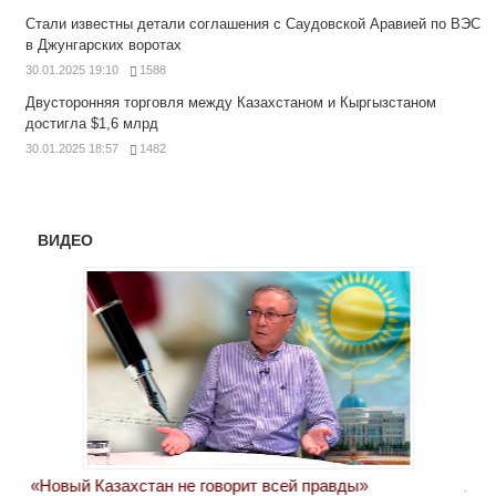
Стали известны детали соглашения с Саудовской Аравией по ВЭС
в Джунгарских воротах
30.01.2025 19:10
1588
Двусторонняя торговля между Казахстаном и Кыргызстаном
достигла $1,6 млрд
30.01.2025 18:57
1482
ВИДЕО
«Новый Казахстан не говорит всей правды»
Лон