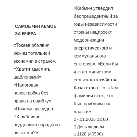
«Кабмин утвердил
беспрецедентный за
годы независимости
САМОЕ ЧИТАЕМОЕ
страны нацпроект
ЗА ВЧЕРА
модернизации
«Токаев объявил
энергетического и
режим тотальной
коммунального
экономии в стране».
секторов». «Если бы
«Хватит мыслить
я стал министром
шаблонами!».
сельского хозяйства
«Налоговая
Казахстана…». «Там
перестройка без
фамилии всех, кто
права на ошибку».
был приближен к
«Почему президент
власти»
РК публично
27.01.2025 12:00
поддержал народного
День за днем
писателя?».
1128 (40536)