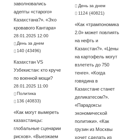
заволновались
День за днем
адепты «старого»
1124 (40821)
Казахстана?». «Эхо
«Как «трампономика
кровавого Кантара»
2.0» может повлиять
28.01.2025 12:00
на нефть и
День за днем
Казахстан?». «Цены
140 (43496)
на картофель могут
Казахстан VS
взлететь до 750
Узбекистан: кто круче
тенге». «Когда
по военной мощи?
говядина в
28.01.2025 11:00
Казахстане станет
Политика
деликатесом?».
136 (40833)
«Парадоксы
«Как могут вымереть
экономической
казахстанцы:
политики». «Как
глобальные сценарии
грузин из Москвы
рисков». «Выезжаем
хочет сделать из