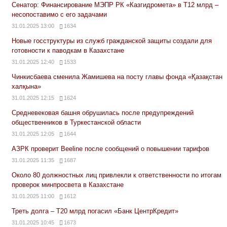
Сенатор: Финансирование МЭПР РК «Казгидромета» в Т12 млрд –
несопоставимо с его задачами
31.01.2025 13:00
1634
Новые госструктуры из служб гражданской защиты создали для
готовности к паводкам в Казахстане
31.01.2025 12:40
1533
Чинкисбаева сменила Жамишева на посту главы фонда «Қазақстан
халқына»
31.01.2025 12:15
1624
Средневековая башня обрушилась после предупреждений
общественников в Туркестанской области
31.01.2025 12:05
1644
АЗРК проверит Beeline после сообщений о повышении тарифов
31.01.2025 11:35
1687
Около 80 должностных лиц привлекли к ответственности по итогам
проверок минпросвета в Казахстане
31.01.2025 11:00
1612
Треть долга – Т20 млрд погасил «Банк ЦентрКредит»
31.01.2025 10:45
1673