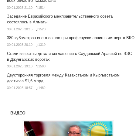
всех областях Казахстана
30.01.2025 21:10
1514
Заседание Евразийского межправительственного совета
состоялось в Алматы
30.01.2025 20:15
1520
380 кубометров снега сошло при профспуске лавин в четверг в ВКО
30.01.2025 20:10
1319
Стали известны детали соглашения с Саудовской Аравией по ВЭС
в Джунгарских воротах
30.01.2025 19:10
1588
Двусторонняя торговля между Казахстаном и Кыргызстаном
достигла $1,6 млрд
30.01.2025 18:57
1482
ВИДЕО