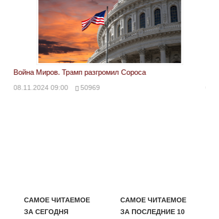
Война Миров. Трамп разгромил Сороса
Вой
08.11.2024 09:00
50969
08.
САМОЕ ЧИТАЕМОЕ
САМОЕ ЧИТАЕМОЕ
ЗА СЕГОДНЯ
ЗА ПОСЛЕДНИЕ 10