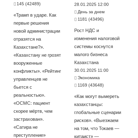
145 (42489)
28.01.2025 12:00
День за днем
«Трамп в ударе. Как
1181 (43496)
первые решения
Рост НДС и
новой администрации
изменения налоговой
отразятся на
системы коснутся
Казахстане?».
малого бизнеса
«Казахстану не грозят
Казахстана
вооруженные
30.01.2025 11:00
конфликты». «Рейтинг
Экономика
управленцев не
1169 (43648)
бьется с
реальностью».
«Как могут вымереть
«ОСМС: пациент
казахстанцы:
скорее мёртв, чем
глобальные сценарии
застрахован».
рисков». «Выезжаем
«Сатира не
на том, что Токаев —
преступление»
китаист» —