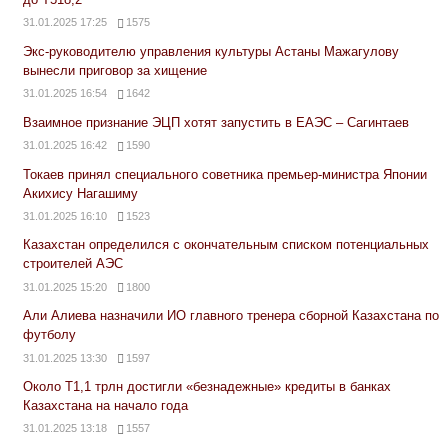
31.01.2025 17:25
1575
Экс-руководителю управления культуры Астаны Мажагулову
вынесли приговор за хищение
31.01.2025 16:54
1642
Взаимное признание ЭЦП хотят запустить в ЕАЭС – Сагинтаев
31.01.2025 16:42
1590
Токаев принял специального советника премьер-министра Японии
Акихису Нагашиму
31.01.2025 16:10
1523
Казахстан определился с окончательным списком потенциальных
строителей АЭС
31.01.2025 15:20
1800
Али Алиева назначили ИО главного тренера сборной Казахстана по
футболу
31.01.2025 13:30
1597
Около Т1,1 трлн достигли «безнадежные» кредиты в банках
Казахстана на начало года
31.01.2025 13:18
1557