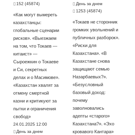
152 (45874)
День за днем
1253 (45874)
«Как могут вымереть
«Токаев не сторонник
казахстанцы:
громких увольнений и
глобальные сценарии
публичных разборок».
рисков». «Выезжаем
«Риски для
на том, что Токаев —
Казахстана». «В
китаист» —
Казахстане снова
Сыроежкин о Токаеве
защищают семью
и Си, секретных
Назарбаевых?».
делах и о Масимове».
«Безусловный
«Казахстан хвалят за
базовый доход:
отмену смертной
почему
казни и критикуют за
заволновались
пытки и ограничения
адепты «старого»
свобод»
Казахстана?». «Эхо
24.01.2025 12:00
День за днем
кровавого Кантара»