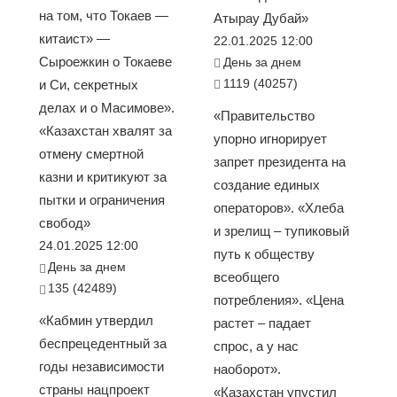
на том, что Токаев —
Атырау Дубай»
китаист» —
22.01.2025 12:00
Сыроежкин о Токаеве
День за днем
1119 (40257)
и Си, секретных
делах и о Масимове».
«Правительство
«Казахстан хвалят за
упорно игнорирует
отмену смертной
запрет президента на
казни и критикуют за
создание единых
пытки и ограничения
операторов». «Хлеба
свобод»
и зрелищ – тупиковый
24.01.2025 12:00
путь к обществу
День за днем
всеобщего
135 (42489)
потребления». «Цена
«Кабмин утвердил
растет – падает
беспрецедентный за
спрос, а у нас
годы независимости
наоборот».
страны нацпроект
«Казахстан упустил