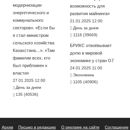
модернизации
возможность для
энергетического и
развития майнинга»
коммунального
21.01.2025 12:00
секторов». «Если бы
День за днем
1118 (39669)
я стал министром
сельского хозяйства
БРИКС отвоёвывает
Казахстана…». «Там
долю в мировой
фамилии всех, кто
экономике у стран G7
был приближен к
24.01.2025 11:00
власти»
Экономика
27.01.2025 12:00
1105 (40906)
День за днем
135 (40536)
Архив
Письмо в редакцию
О рекламе на сайте
Соглашение