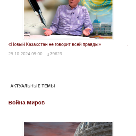
«Новый Казахстан не говорит всей правды»
Лон
ми
29.10.2024 09:00
39623
28.
АКТУАЛЬНЫЕ ТЕМЫ
Война Миров
Во