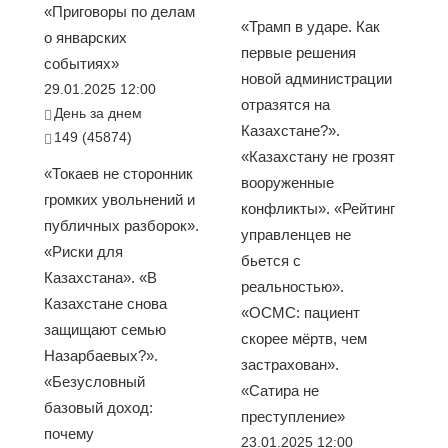
«Приговоры по делам
«Трамп в ударе. Как
о январских
первые решения
событиях»
новой администрации
29.01.2025 12:00
отразятся на
День за днем
Казахстане?».
149 (45874)
«Казахстану не грозят
«Токаев не сторонник
вооруженные
громких увольнений и
конфликты». «Рейтинг
публичных разборок».
управленцев не
«Риски для
бьется с
Казахстана». «В
реальностью».
Казахстане снова
«ОСМС: пациент
защищают семью
скорее мёртв, чем
Назарбаевых?».
застрахован».
«Безусловный
«Сатира не
базовый доход:
преступление»
почему
23.01.2025 12:00