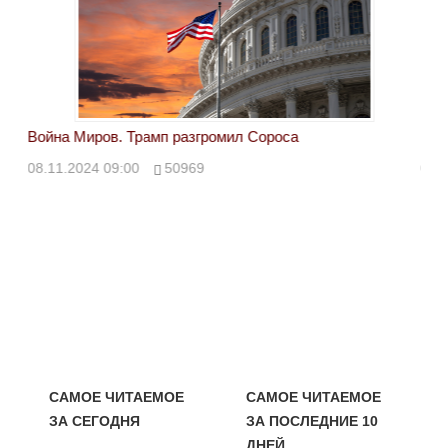
Война Миров. Трамп разгромил Сороса
Вой
08.11.2024 09:00
50969
08.
САМОЕ ЧИТАЕМОЕ
САМОЕ ЧИТАЕМОЕ
ЗА СЕГОДНЯ
ЗА ПОСЛЕДНИЕ 10
ДНЕЙ