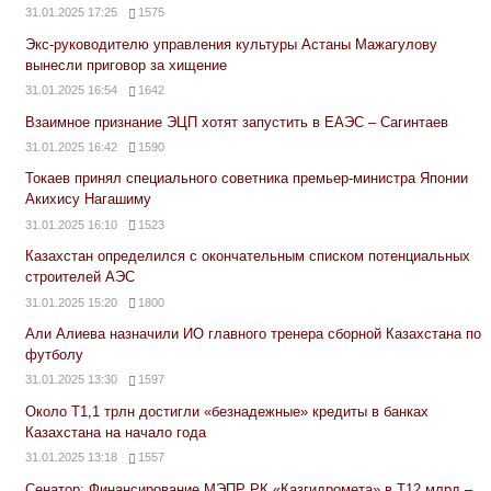
31.01.2025 17:25
1575
Экс-руководителю управления культуры Астаны Мажагулову
вынесли приговор за хищение
31.01.2025 16:54
1642
Взаимное признание ЭЦП хотят запустить в ЕАЭС – Сагинтаев
31.01.2025 16:42
1590
Токаев принял специального советника премьер-министра Японии
Акихису Нагашиму
31.01.2025 16:10
1523
Казахстан определился с окончательным списком потенциальных
строителей АЭС
31.01.2025 15:20
1800
Али Алиева назначили ИО главного тренера сборной Казахстана по
футболу
31.01.2025 13:30
1597
Около Т1,1 трлн достигли «безнадежные» кредиты в банках
Казахстана на начало года
31.01.2025 13:18
1557
Сенатор: Финансирование МЭПР РК «Казгидромета» в Т12 млрд –