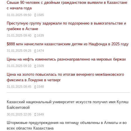
Свыше 90 человек с двойным гражданством выявили в Казахстане
с начала года
31.01.2025 09:50
1585
Преступную группу задержали по подозрению в вымогательстве и
грабеже в Астане
31.01.2025 09:40
1639
$888 млн начислили казахстанским детям из Нацфонда в 2025 году
31.01.2025 09:25
1474
Цены на нефть изменились разнонаправленно на мировых биржах
31.01.2025 09:10
1509
Цена на золото повысилась по итогам вечернего межбанковского
фиксинга в Лондоне в четверг
31.01.2025 08:45
1548
Казахский национальный университет искусств получил имя Куляш
Байсеитовой
30.01.2025 22:05
1649
Штормовые предупреждения на пятницу объявлены в Алматы и во
всех областях Казахстана