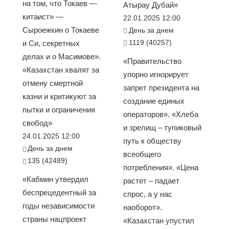
на том, что Токаев —
Атырау Дубай»
китаист» —
22.01.2025 12:00
Сыроежкин о Токаеве
День за днем
1119 (40257)
и Си, секретных
делах и о Масимове».
«Правительство
«Казахстан хвалят за
упорно игнорирует
отмену смертной
запрет президента на
казни и критикуют за
создание единых
пытки и ограничения
операторов». «Хлеба
свобод»
и зрелищ – тупиковый
24.01.2025 12:00
путь к обществу
День за днем
всеобщего
135 (42489)
потребления». «Цена
«Кабмин утвердил
растет – падает
беспрецедентный за
спрос, а у нас
годы независимости
наоборот».
страны нацпроект
«Казахстан упустил