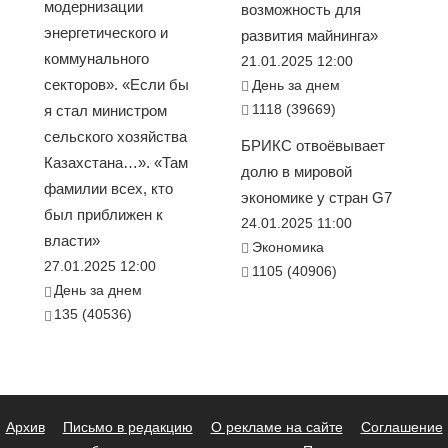
модернизации
возможность для
энергетического и
развития майнинга»
коммунального
21.01.2025 12:00
секторов». «Если бы
День за днем
1118 (39669)
я стал министром
сельского хозяйства
БРИКС отвоёвывает
Казахстана…». «Там
долю в мировой
фамилии всех, кто
экономике у стран G7
был приближен к
24.01.2025 11:00
власти»
Экономика
27.01.2025 12:00
1105 (40906)
День за днем
135 (40536)
Архив
Письмо в редакцию
О рекламе на сайте
Соглашение