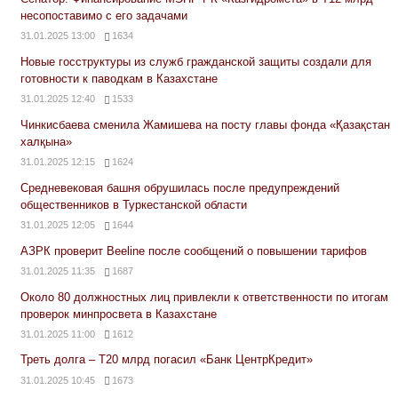
несопоставимо с его задачами
31.01.2025 13:00
1634
Новые госструктуры из служб гражданской защиты создали для
готовности к паводкам в Казахстане
31.01.2025 12:40
1533
Чинкисбаева сменила Жамишева на посту главы фонда «Қазақстан
халқына»
31.01.2025 12:15
1624
Средневековая башня обрушилась после предупреждений
общественников в Туркестанской области
31.01.2025 12:05
1644
АЗРК проверит Beeline после сообщений о повышении тарифов
31.01.2025 11:35
1687
Около 80 должностных лиц привлекли к ответственности по итогам
проверок минпросвета в Казахстане
31.01.2025 11:00
1612
Треть долга – Т20 млрд погасил «Банк ЦентрКредит»
31.01.2025 10:45
1673