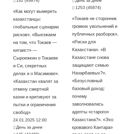
152 (45874)
День за днем
1253 (45874)
«Как могут вымереть
«Токаев не сторонник
казахстанцы:
громких увольнений и
глобальные сценарии
публичных разборок».
рисков». «Выезжаем
«Риски для
на том, что Токаев —
Казахстана». «В
китаист» —
Казахстане снова
Сыроежкин о Токаеве
защищают семью
и Си, секретных
Назарбаевых?».
делах и о Масимове».
«Безусловный
«Казахстан хвалят за
базовый доход:
отмену смертной
почему
казни и критикуют за
заволновались
пытки и ограничения
адепты «старого»
свобод»
Казахстана?». «Эхо
24.01.2025 12:00
День за днем
кровавого Кантара»