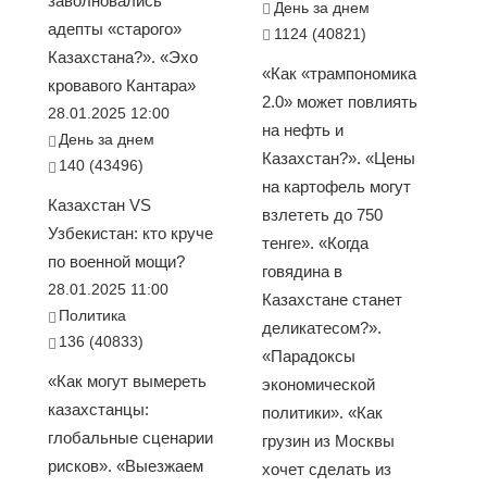
заволновались
День за днем
адепты «старого»
1124 (40821)
Казахстана?». «Эхо
«Как «трампономика
кровавого Кантара»
2.0» может повлиять
28.01.2025 12:00
на нефть и
День за днем
Казахстан?». «Цены
140 (43496)
на картофель могут
Казахстан VS
взлететь до 750
Узбекистан: кто круче
тенге». «Когда
по военной мощи?
говядина в
28.01.2025 11:00
Казахстане станет
Политика
деликатесом?».
136 (40833)
«Парадоксы
«Как могут вымереть
экономической
казахстанцы:
политики». «Как
глобальные сценарии
грузин из Москвы
рисков». «Выезжаем
хочет сделать из