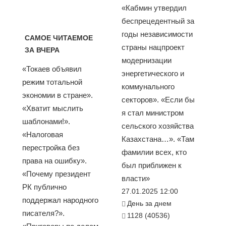
«Кабмин утвердил
беспрецедентный за
годы независимости
САМОЕ ЧИТАЕМОЕ
страны нацпроект
ЗА ВЧЕРА
модернизации
«Токаев объявил
энергетического и
режим тотальной
коммунального
экономии в стране».
секторов». «Если бы
«Хватит мыслить
я стал министром
шаблонами!».
сельского хозяйства
«Налоговая
Казахстана…». «Там
перестройка без
фамилии всех, кто
права на ошибку».
был приближен к
«Почему президент
власти»
РК публично
27.01.2025 12:00
поддержал народного
День за днем
писателя?».
1128 (40536)