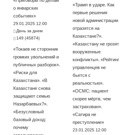
«Приговоры по делам
«Трамп в ударе. Как
о январских
первые решения
событиях»
новой администрации
29.01.2025 12:00
отразятся на
День за днем
Казахстане?».
149 (45874)
«Казахстану не грозят
«Токаев не сторонник
вооруженные
громких увольнений и
конфликты». «Рейтинг
публичных разборок».
управленцев не
«Риски для
бьется с
Казахстана». «В
реальностью».
Казахстане снова
«ОСМС: пациент
защищают семью
скорее мёртв, чем
Назарбаевых?».
застрахован».
«Безусловный
«Сатира не
базовый доход:
преступление»
почему
23.01.2025 12:00