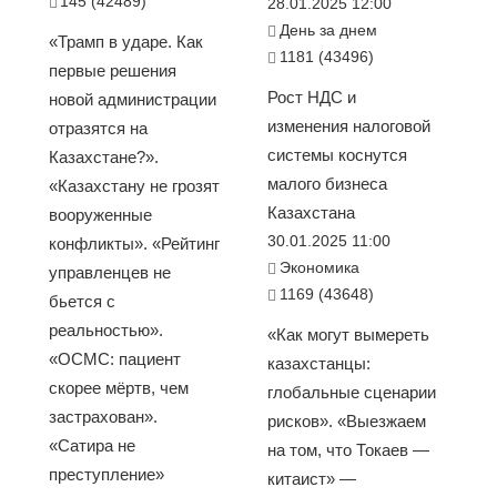
145 (42489)
28.01.2025 12:00
День за днем
«Трамп в ударе. Как
1181 (43496)
первые решения
Рост НДС и
новой администрации
изменения налоговой
отразятся на
системы коснутся
Казахстане?».
малого бизнеса
«Казахстану не грозят
Казахстана
вооруженные
30.01.2025 11:00
конфликты». «Рейтинг
Экономика
управленцев не
1169 (43648)
бьется с
реальностью».
«Как могут вымереть
«ОСМС: пациент
казахстанцы:
скорее мёртв, чем
глобальные сценарии
застрахован».
рисков». «Выезжаем
«Сатира не
на том, что Токаев —
преступление»
китаист» —