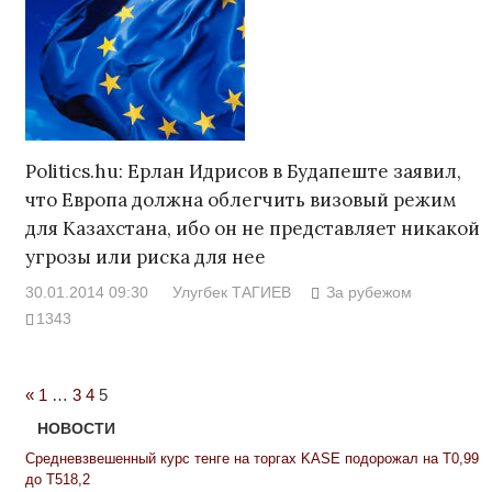
Politics.hu: Ерлан Идрисов в Будапеште заявил,
что Европа должна облегчить визовый режим
для Казахстана, ибо он не представляет никакой
угрозы или риска для нее
30.01.2014 09:30
Улугбек ТАГИЕВ
За рубежом
1343
Previous
«
1
…
3
4
5
Posts
НОВОСТИ
Средневзвешенный курс тенге на торгах KASE подорожал на Т0,99
до Т518,2