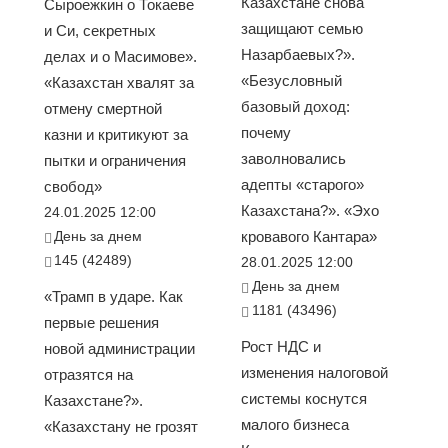
Казахстане снова
Сыроежкин о Токаеве
защищают семью
и Си, секретных
Назарбаевых?».
делах и о Масимове».
«Безусловный
«Казахстан хвалят за
базовый доход:
отмену смертной
почему
казни и критикуют за
заволновались
пытки и ограничения
адепты «старого»
свобод»
Казахстана?». «Эхо
24.01.2025 12:00
День за днем
кровавого Кантара»
145 (42489)
28.01.2025 12:00
День за днем
«Трамп в ударе. Как
1181 (43496)
первые решения
Рост НДС и
новой администрации
изменения налоговой
отразятся на
системы коснутся
Казахстане?».
малого бизнеса
«Казахстану не грозят