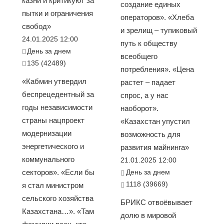
казни и критикуют за
создание единых
пытки и ограничения
операторов». «Хлеба
свобод»
и зрелищ – тупиковый
24.01.2025 12:00
путь к обществу
День за днем
всеобщего
135 (42489)
потребления». «Цена
«Кабмин утвердил
растет – падает
беспрецедентный за
спрос, а у нас
годы независимости
наоборот».
страны нацпроект
«Казахстан упустил
модернизации
возможность для
энергетического и
развития майнинга»
коммунального
21.01.2025 12:00
секторов». «Если бы
День за днем
1118 (39669)
я стал министром
сельского хозяйства
БРИКС отвоёвывает
Казахстана…». «Там
долю в мировой