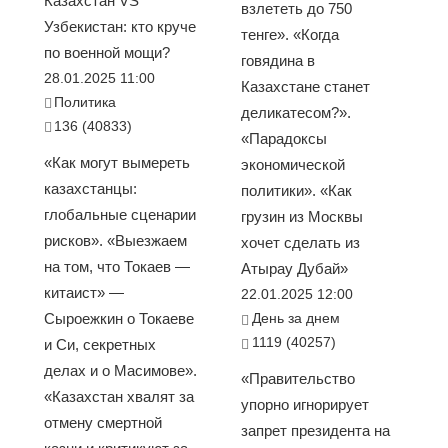
Казахстан VS
взлететь до 750
Узбекистан: кто круче
тенге». «Когда
по военной мощи?
говядина в
28.01.2025 11:00
Казахстане станет
Политика
деликатесом?».
136 (40833)
«Парадоксы
«Как могут вымереть
экономической
казахстанцы:
политики». «Как
глобальные сценарии
грузин из Москвы
рисков». «Выезжаем
хочет сделать из
на том, что Токаев —
Атырау Дубай»
китаист» —
22.01.2025 12:00
Сыроежкин о Токаеве
День за днем
1119 (40257)
и Си, секретных
делах и о Масимове».
«Правительство
«Казахстан хвалят за
упорно игнорирует
отмену смертной
запрет президента на