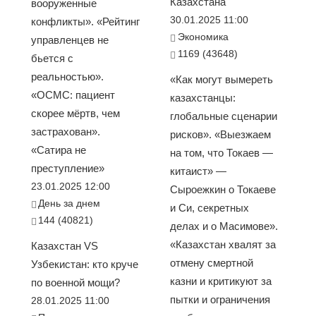
Казахстана
вооруженные
30.01.2025 11:00
конфликты». «Рейтинг
Экономика
управленцев не
1169 (43648)
бьется с
реальностью».
«Как могут вымереть
«ОСМС: пациент
казахстанцы:
скорее мёртв, чем
глобальные сценарии
застрахован».
рисков». «Выезжаем
«Сатира не
на том, что Токаев —
преступление»
китаист» —
23.01.2025 12:00
Сыроежкин о Токаеве
День за днем
и Си, секретных
144 (40821)
делах и о Масимове».
«Казахстан хвалят за
Казахстан VS
отмену смертной
Узбекистан: кто круче
казни и критикуют за
по военной мощи?
пытки и ограничения
28.01.2025 11:00