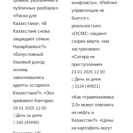
громких увольнений и
конфликты». «Рейтинг
публичных разборок».
управленцев не
«Риски для
бьется с
Казахстана». «В
реальностью».
Казахстане снова
«ОСМС: пациент
защищают семью
скорее мёртв, чем
Назарбаевых?».
застрахован».
«Безусловный
«Сатира не
базовый доход:
преступление»
почему
23.01.2025 12:00
заволновались
День за днем
адепты «старого»
1124 (40821)
Казахстана?». «Эхо
«Как «трампономика
кровавого Кантара»
2.0» может повлиять
28.01.2025 12:00
на нефть и
День за днем
Казахстан?». «Цены
140 (43496)
на картофель могут