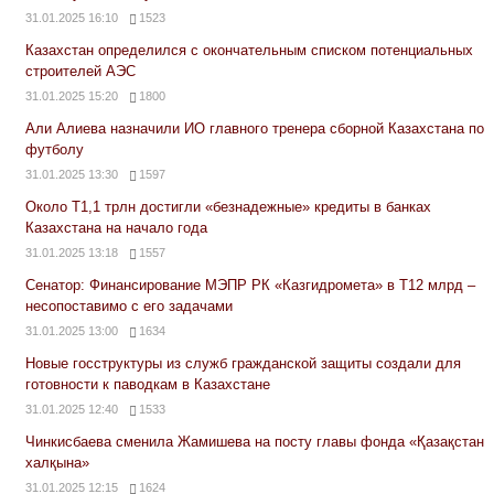
31.01.2025 16:10
1523
Казахстан определился с окончательным списком потенциальных
строителей АЭС
31.01.2025 15:20
1800
Али Алиева назначили ИО главного тренера сборной Казахстана по
футболу
31.01.2025 13:30
1597
Около Т1,1 трлн достигли «безнадежные» кредиты в банках
Казахстана на начало года
31.01.2025 13:18
1557
Сенатор: Финансирование МЭПР РК «Казгидромета» в Т12 млрд –
несопоставимо с его задачами
31.01.2025 13:00
1634
Новые госструктуры из служб гражданской защиты создали для
готовности к паводкам в Казахстане
31.01.2025 12:40
1533
Чинкисбаева сменила Жамишева на посту главы фонда «Қазақстан
халқына»
31.01.2025 12:15
1624