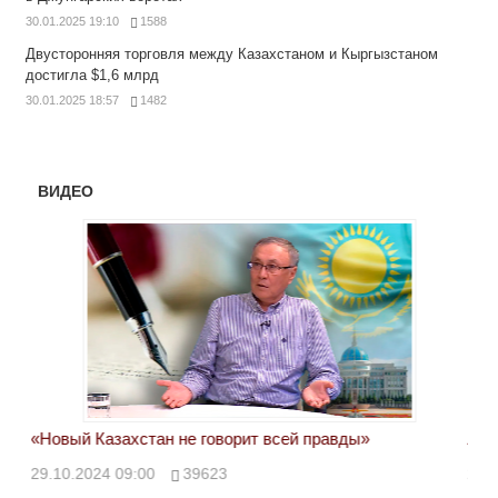
30.01.2025 19:10
1588
Двусторонняя торговля между Казахстаном и Кыргызстаном
достигла $1,6 млрд
30.01.2025 18:57
1482
ВИДЕО
«Новый Казахстан не говорит всей правды»
Лон
ми
29.10.2024 09:00
39623
28.