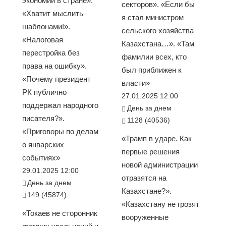
экономии в стране».
секторов». «Если бы
«Хватит мыслить
я стал министром
шаблонами!».
сельского хозяйства
«Налоговая
Казахстана…». «Там
перестройка без
фамилии всех, кто
права на ошибку».
был приближен к
«Почему президент
власти»
РК публично
27.01.2025 12:00
поддержал народного
День за днем
писателя?».
1128 (40536)
«Приговоры по делам
«Трамп в ударе. Как
о январских
первые решения
событиях»
новой администрации
29.01.2025 12:00
отразятся на
День за днем
Казахстане?».
149 (45874)
«Казахстану не грозят
«Токаев не сторонник
вооруженные