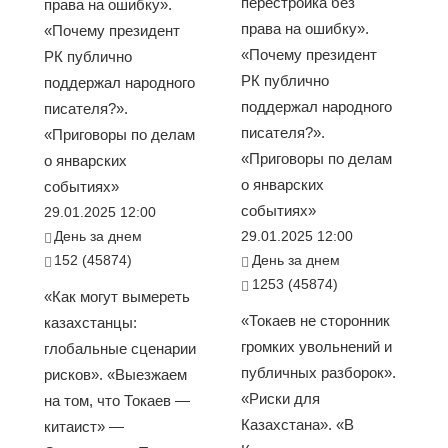
перестройка без
права на ошибку».
права на ошибку».
«Почему президент
«Почему президент
РК публично
РК публично
поддержал народного
поддержал народного
писателя?».
писателя?».
«Приговоры по делам
«Приговоры по делам
о январских
о январских
событиях»
событиях»
29.01.2025 12:00
День за днем
29.01.2025 12:00
152 (45874)
День за днем
1253 (45874)
«Как могут вымереть
«Токаев не сторонник
казахстанцы:
громких увольнений и
глобальные сценарии
публичных разборок».
рисков». «Выезжаем
«Риски для
на том, что Токаев —
Казахстана». «В
китаист» —