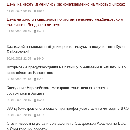
Цены на нефть изменились разнонаправленно на мировых биржах
31.01.2025 09:10
1509
Цена на золото повысилась по итогам вечернего межбанковского
фиксинга в Лондоне в четверг
31.01.2025 08:45
1548
Казахский национальный университет искусств получил имя Куляш
Байсеитовой
30.01.2025 22:05
1649
Штормовые предупреждения на пятницу объявлены в Алматы и во
всех областях Казахстана
30.01.2025 21:10
1514
Заседание Евразийского межправительственного совета
состоялось в Алматы
30.01.2025 20:15
1520
380 кубометров снега сошло при профспуске лавин в четверг в ВКО
30.01.2025 20:10
1319
Стали известны детали соглашения с Саудовской Аравией по ВЭС
в Джунгарских воротах