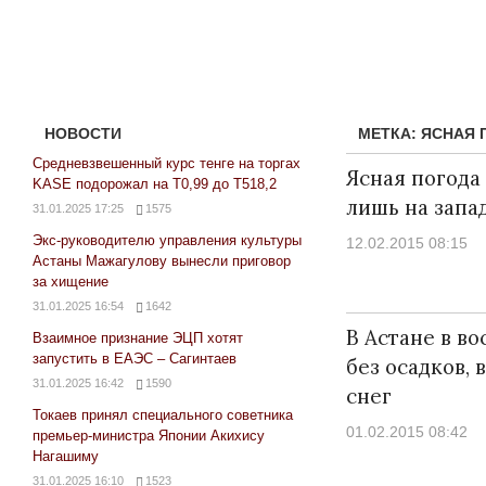
НОВОСТИ
МЕТКА:
ЯСНАЯ 
Средневзвешенный курс тенге на торгах
Ясная погода 
KASE подорожал на Т0,99 до Т518,2
лишь на запа
31.01.2025 17:25
1575
Экс-руководителю управления культуры
12.02.2015 08:15
Астаны Мажагулову вынесли приговор
за хищение
31.01.2025 16:54
1642
В Астане в во
Взаимное признание ЭЦП хотят
запустить в ЕАЭС – Сагинтаев
без осадков,
31.01.2025 16:42
1590
снег
Токаев принял специального советника
01.02.2015 08:42
премьер-министра Японии Акихису
Нагашиму
31.01.2025 16:10
1523