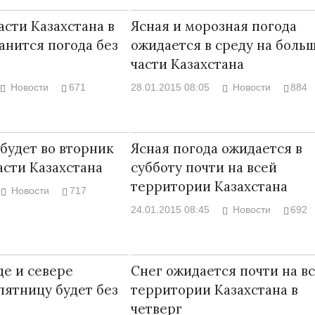
асти Казахстана в
Ясная и морозная погода
анится погода без
ожидается в среду на боль
части Казахстана
Новости
671
28.01.2015 08:05
Новости
884
Война Мир
 будет во вторник
Ясная погода ожидается в
асти Казахстана
субботу почти на всей
территории Казахстана
Новости
717
24.01.2015 08:45
Новости
692
Война Миров.
Сороса
де и севере
Снег ожидается почти на в
пятницу будет без
территории Казахстана в
08.11.2024 09:
четверг