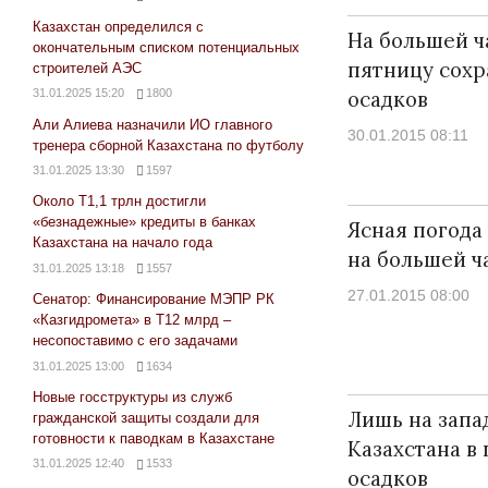
Казахстан определился с
На большей ч
окончательным списком потенциальных
пятницу сохр
строителей АЭС
31.01.2025 15:20
1800
осадков
Али Алиева назначили ИО главного
30.01.2015 08:11
тренера сборной Казахстана по футболу
31.01.2025 13:30
1597
Около Т1,1 трлн достигли
«безнадежные» кредиты в банках
Ясная погода
Казахстана на начало года
на большей ч
31.01.2025 13:18
1557
27.01.2015 08:00
Сенатор: Финансирование МЭПР РК
«Казгидромета» в Т12 млрд –
несопоставимо с его задачами
31.01.2025 13:00
1634
Новые госструктуры из служб
Лишь на запа
гражданской защиты создали для
готовности к паводкам в Казахстане
Казахстана в 
31.01.2025 12:40
1533
осадков