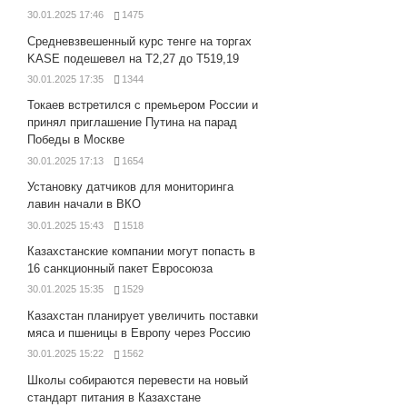
30.01.2025 17:46
1475
Средневзвешенный курс тенге на торгах
KASE подешевел на Т2,27 до Т519,19
30.01.2025 17:35
1344
Токаев встретился с премьером России и
принял приглашение Путина на парад
Победы в Москве
30.01.2025 17:13
1654
Установку датчиков для мониторинга
лавин начали в ВКО
30.01.2025 15:43
1518
Казахстанские компании могут попасть в
16 санкционный пакет Евросоюза
30.01.2025 15:35
1529
Казахстан планирует увеличить поставки
мяса и пшеницы в Европу через Россию
30.01.2025 15:22
1562
Школы собираются перевести на новый
стандарт питания в Казахстане