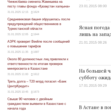
Чинкисбаева сменила Жамишева на
23.01.2015 08:00
посту главы фонда «Қазақстан халқына»
31.01.2025 12:15
1624
Средневековая башня обрушилась после
предупреждений общественников в
Ясная погода
Туркестанской области
лишь на запа
31.01.2025 12:05
1644
АЗРК проверит Beeline после сообщений
21.01.2015 08:26
о повышении тарифов
31.01.2025 11:35
1687
Около 80 должностных лиц привлекли к
ответственности по итогам проверок
минпросвета в Казахстане
На большей ч
31.01.2025 11:00
1612
субботу ожид
Треть долга – Т20 млрд погасил «Банк
17.01.2015 09:29
ЦентрКредит»
31.01.2025 10:45
1673
Свыше 90 человек с двойным
гражданством выявили в Казахстане с
В Астане в п
начала года