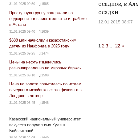
осадков, в А
31.01.2025 09:50
1585
осадки
Преступную группу задержали по
подозрению в вымогательстве и грабеже
12.01.2015 08:07
в Астане
31.01.2025 09:40
1639
$888 млн начислили казахстанским
Next
1
2
3
…
22
»
детям из Нацфонда в 2025 году
Posts
31.01.2025 09:25
1474
Цены на нефть изменились
разнонаправленно на мировых биржах
31.01.2025 09:10
1509
Цена на золото повысилась по итогам
вечернего межбанковского фиксинга в
Лондоне в четверг
31.01.2025 08:45
1548
Казахский национальный университет
искусств получил имя Куляш
Байсеитовой
30.01.2025 22:05
1649