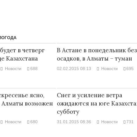
ПОГОДА
будет в четверг
В Астане в понедельник без
де Казахстана
осадков, в Алматы – туман
Новости
688
02.02.2015 08:13
Новости
695
скресенье ясно,
Снег и усиление ветра
Народ выбрал свет
Странная заб
 в Алматы возможен
ожидаются на юге Казахста
Дарига не ждё
17.10.2024 17:00
29972
субботу
Авиакомпании
мошенниками
Новости
680
31.01.2015 08:36
Новости
731
30.10.2024 14: