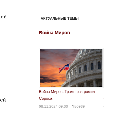
шей
АКТУАЛЬНЫЕ ТЕМЫ
ов
Война Миров
Войн
 Трамп разгромил
Война Миров. Трамп разгромил
Война 
Сороса
Сорос
сей
00
50969
08.11.2024 09:00
50969
08.11.