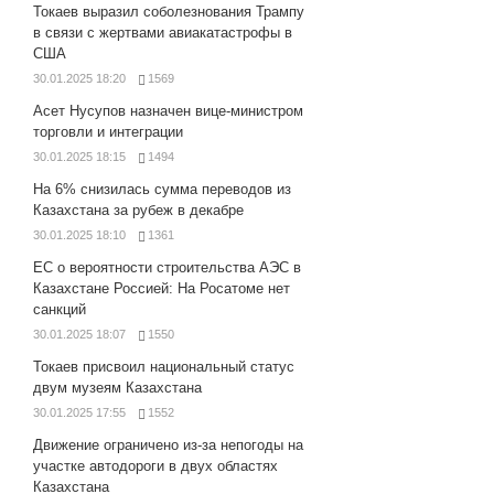
Токаев выразил соболезнования Трампу
в связи с жертвами авиакатастрофы в
США
30.01.2025 18:20
1569
Асет Нусупов назначен вице-министром
торговли и интеграции
30.01.2025 18:15
1494
На 6% снизилась сумма переводов из
Казахстана за рубеж в декабре
30.01.2025 18:10
1361
ЕС о вероятности строительства АЭС в
Казахстане Россией: На Росатоме нет
санкций
30.01.2025 18:07
1550
Токаев присвоил национальный статус
двум музеям Казахстана
30.01.2025 17:55
1552
Движение ограничено из-за непогоды на
участке автодороги в двух областях
Казахстана