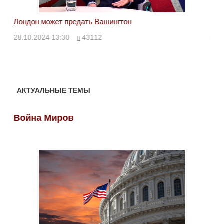
Лондон может предать Вашингтон
Эле
28.10.2024 13:30
43112
24.
АКТУАЛЬНЫЕ ТЕМЫ
Война Миров
Во