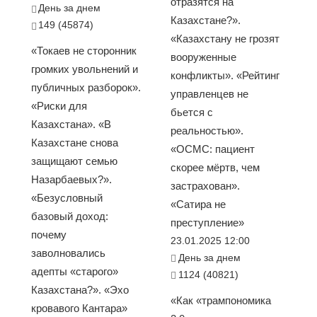
отразятся на
День за днем
Казахстане?».
149 (45874)
«Казахстану не грозят
«Токаев не сторонник
вооруженные
громких увольнений и
конфликты». «Рейтинг
публичных разборок».
управленцев не
«Риски для
бьется с
Казахстана». «В
реальностью».
Казахстане снова
«ОСМС: пациент
защищают семью
скорее мёртв, чем
Назарбаевых?».
застрахован».
«Безусловный
«Сатира не
базовый доход:
преступление»
почему
23.01.2025 12:00
заволновались
День за днем
адепты «старого»
1124 (40821)
Казахстана?». «Эхо
«Как «трампономика
кровавого Кантара»