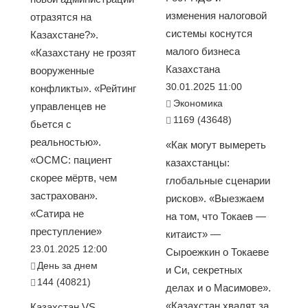
изменения налоговой
отразятся на
системы коснутся
Казахстане?».
малого бизнеса
«Казахстану не грозят
Казахстана
вооруженные
30.01.2025 11:00
конфликты». «Рейтинг
Экономика
управленцев не
1169 (43648)
бьется с
реальностью».
«Как могут вымереть
«ОСМС: пациент
казахстанцы:
скорее мёртв, чем
глобальные сценарии
застрахован».
рисков». «Выезжаем
«Сатира не
на том, что Токаев —
преступление»
китаист» —
23.01.2025 12:00
Сыроежкин о Токаеве
День за днем
и Си, секретных
144 (40821)
делах и о Масимове».
«Казахстан хвалят за
Казахстан VS