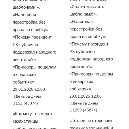
«Хватит мыслить
шаблонами!».
шаблонами!».
«Налоговая
«Налоговая
перестройка без
перестройка без
права на ошибку».
права на ошибку».
«Почему президент
«Почему президент
РК публично
РК публично
поддержал народного
поддержал народного
писателя?».
писателя?».
«Приговоры по делам
«Приговоры по делам
о январских
о январских
событиях»
событиях»
29.01.2025 12:00
День за днем
29.01.2025 12:00
152 (45874)
День за днем
1253 (45874)
«Как могут вымереть
«Токаев не сторонник
казахстанцы:
громких увольнений и
глобальные сценарии