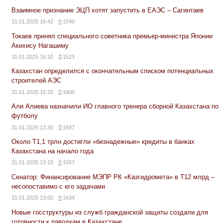
Взаимное признание ЭЦП хотят запустить в ЕАЭС – Сагинтаев
31.01.2025 16:42
1590
Токаев принял специального советника премьер-министра Японии
Акихису Нагашиму
31.01.2025 16:10
1523
Казахстан определился с окончательным списком потенциальных
строителей АЭС
31.01.2025 15:20
1800
Али Алиева назначили ИО главного тренера сборной Казахстана по
футболу
31.01.2025 13:30
1597
Около Т1,1 трлн достигли «безнадежные» кредиты в банках
Казахстана на начало года
31.01.2025 13:18
1557
Сенатор: Финансирование МЭПР РК «Казгидромета» в Т12 млрд –
несопоставимо с его задачами
31.01.2025 13:00
1634
Новые госструктуры из служб гражданской защиты создали для
готовности к паводкам в Казахстане