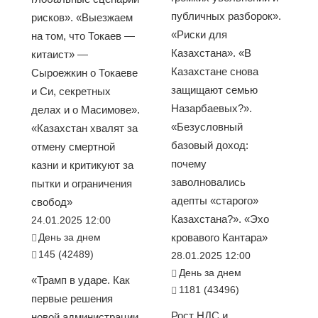
публичных разборок».
рисков». «Выезжаем
«Риски для
на том, что Токаев —
Казахстана». «В
китаист» —
Казахстане снова
Сыроежкин о Токаеве
защищают семью
и Си, секретных
Назарбаевых?».
делах и о Масимове».
«Безусловный
«Казахстан хвалят за
базовый доход:
отмену смертной
почему
казни и критикуют за
заволновались
пытки и ограничения
адепты «старого»
свобод»
Казахстана?». «Эхо
24.01.2025 12:00
День за днем
кровавого Кантара»
145 (42489)
28.01.2025 12:00
День за днем
«Трамп в ударе. Как
1181 (43496)
первые решения
Рост НДС и
новой администрации