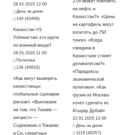
2.0» может повлиять
28.01.2025 12:00
на нефть и
День за днем
Казахстан?». «Цены
140 (43496)
на картофель могут
Казахстан VS
взлететь до 750
Узбекистан: кто круче
тенге». «Когда
по военной мощи?
говядина в
28.01.2025 11:00
Казахстане станет
Политика
деликатесом?».
136 (40833)
«Парадоксы
«Как могут вымереть
экономической
казахстанцы:
политики». «Как
глобальные сценарии
грузин из Москвы
рисков». «Выезжаем
хочет сделать из
на том, что Токаев —
Атырау Дубай»
китаист» —
22.01.2025 12:00
Сыроежкин о Токаеве
День за днем
1119 (40257)
и Си, секретных