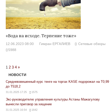
«Вода на исходе. Терпение тоже»
12.06.2023 08:00
Гимран ЕРГАЛИЕВ
Сетевые обзоры
5988
Next
1
2
3
4
»
Posts
НОВОСТИ
Средневзвешенный курс тенге на торгах KASE подорожал на Т0,99
до Т518,2
31.01.2025 17:25
1575
Экс-руководителю управления культуры Астаны Мажагулову
вынесли приговор за хищение
31.01.2025 16:54
1642