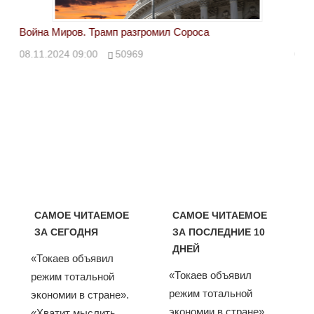
Война Миров. Трамп разгромил Сороса
Вой
08.11.2024 09:00
50969
08.
САМОЕ ЧИТАЕМОЕ
САМОЕ ЧИТАЕМОЕ
ЗА СЕГОДНЯ
ЗА ПОСЛЕДНИЕ 10
ДНЕЙ
«Токаев объявил
«Токаев объявил
режим тотальной
режим тотальной
экономии в стране».
экономии в стране».
«Хватит мыслить