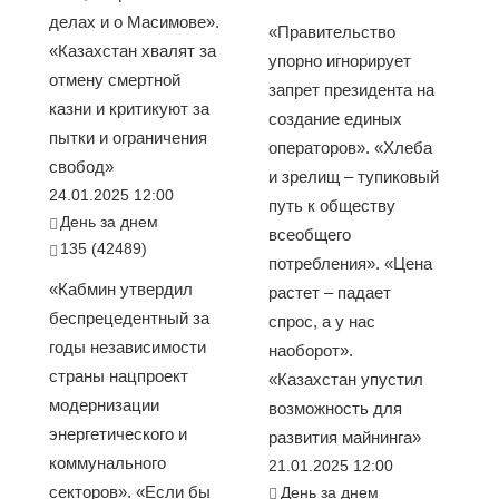
делах и о Масимове».
«Правительство
«Казахстан хвалят за
упорно игнорирует
отмену смертной
запрет президента на
казни и критикуют за
создание единых
пытки и ограничения
операторов». «Хлеба
свобод»
и зрелищ – тупиковый
24.01.2025 12:00
путь к обществу
День за днем
всеобщего
135 (42489)
потребления». «Цена
«Кабмин утвердил
растет – падает
беспрецедентный за
спрос, а у нас
годы независимости
наоборот».
страны нацпроект
«Казахстан упустил
модернизации
возможность для
энергетического и
развития майнинга»
коммунального
21.01.2025 12:00
секторов». «Если бы
День за днем