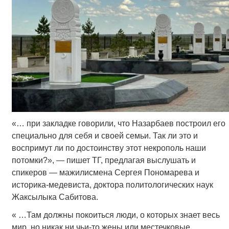
«… при закладке говорили, что Назарбаев построил его
специально для себя и своей семьи. Так ли это и
воспримут ли по достоинству этот некрополь наши
потомки?», — пишет ТГ, предлагая выслушать и
спикеров — мажилисмена Сергея Пономарева и
историка-медевиста, доктора политологических наук
Жаксылыка Сабитова.
« …Там должны покоиться люди, о которых знает весь
мир, но никак ни чьи-то жены или местечковые