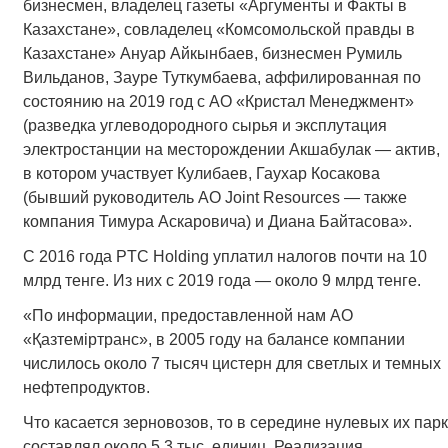
бизнесмен, владелец газеты «Аргументы и Факты в
Казахстане», совладелец «Комсомольской правды в
Казахстане» Ануар Айкынбаев, бизнесмен Румиль
Вильданов, Зауре Туткумбаева, аффилированная по
состоянию на 2019 год с АО «Кристал Менеджмент»
(разведка углеводородного сырья и эксплутация
электростанции на месторождении Акшабулак — актив,
в котором участвует Кулибаев, Гаухар Косакова
(бывший руководитель АО Joint Resources — также
компания Тимура Аскаровича) и Диана Байтасова».
С 2016 года PTC Holding уплатил налогов почти на 10
млрд тенге. Из них с 2019 года — около 9 млрд тенге.
«По информации, предоставленной нам АО
«Қазтемiртранс», в 2005 году на балансе компании
числилось около 7 тысяч цистерн для светлых и темных
нефтепродуктов.
Что касается зерновозов, то в середине нулевых их парк
составлял около 5,3 тыс. единиц. Реализация