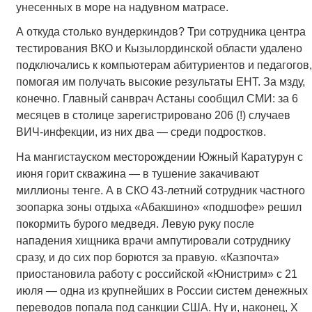
унесенных в море на надувном матрасе.
А откуда столько вундеркиндов? Три сотрудника центра
тестирования ВКО и Кызылординской области удалено
подключались к компьютерам абитуриентов и педагогов,
помогая им получать высокие результаты ЕНТ. За мзду,
конечно. Главный санврач Астаны сообщил СМИ: за 6
месяцев в столице зарегистрировано 206 (!) случаев
ВИЧ-инфекции, из них два — среди подростков.
На мангистауском месторождении Южный Каратурун с
июня горит скважина — в тушение закачивают
миллионы тенге. А в СКО 43-летний сотрудник частного
зоопарка зоны отдыха «Абакшино» «подшофе» решил
покормить бурого медведя. Левую руку после
нападения хищника врачи ампутировали сотруднику
сразу, и до сих пор борются за правую. «Казпочта»
приостановила работу с российской «Юнистрим» с 21
июля — одна из крупнейших в России систем денежных
переводов попала под санкции США. Ну и, наконец, Х