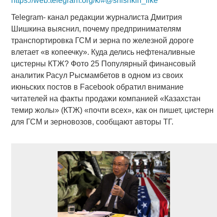
https://web.telegram.org/k/#@shishkin_like
Telegram- канал редакции журналиста Дмитрия
Шишкина выяснил, почему предпринимателям
транспортировка ГСМ и зерна по железной дороге
влетает «в копеечку». Куда делись нефтеналивные
цистерны КТЖ? Фото 25 Популярный финансовый
аналитик Расул Рысмамбетов в одном из своих
июньских постов в Facebook обратил внимание
читателей на факты продажи компанией «Казахстан
темир жолы» (КТЖ) «почти всех», как он пишет, цистерн
для ГСМ и зерновозов, сообщают авторы ТГ.