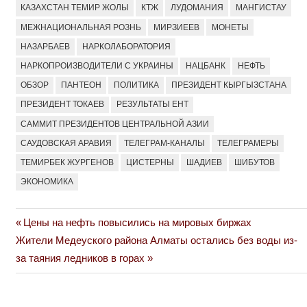
КАЗАХСТАН ТЕМИР ЖОЛЫ
КТЖ
ЛУДОМАНИЯ
МАНГИСТАУ
МЕЖНАЦИОНАЛЬНАЯ РОЗНЬ
МИРЗИЕЕВ
МОНЕТЫ
НАЗАРБАЕВ
НАРКОЛАБОРАТОРИЯ
НАРКОПРОИЗВОДИТЕЛИ С УКРАИНЫ
НАЦБАНК
НЕФТЬ
ОБЗОР
ПАНТЕОН
ПОЛИТИКА
ПРЕЗИДЕНТ КЫРГЫЗСТАНА
ПРЕЗИДЕНТ ТОКАЕВ
РЕЗУЛЬТАТЫ ЕНТ
САММИТ ПРЕЗИДЕНТОВ ЦЕНТРАЛЬНОЙ АЗИИ
САУДОВСКАЯ АРАВИЯ
ТЕЛЕГРАМ-КАНАЛЫ
ТЕЛЕГРАМЕРЫ
ТЕМИРБЕК ЖУРГЕНОВ
ЦИСТЕРНЫ
ШАДИЕВ
ШИБУТОВ
ЭКОНОМИКА
Previous
Цены на нефть повысились на мировых биржах
Навигация
Next
Post:
Жители Медеуского района Алматы остались без воды из-
по
Post:
за таяния ледников в горах
записям