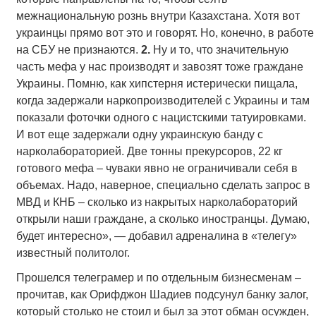
межнациональную рознь внутри Казахстана. Хотя вот
украинцы прямо вот это и говорят. Но, конечно, в работе
на СБУ не признаются.
2.
Ну и то, что значительную
часть мефа у нас производят и завозят тоже граждане
Украины. Помню, как хипстерня истерически пищала,
когда задержали наркопроизводителей с Украины и там
показали фоточки одного с нацистскими татуировками.
И вот еще задержали одну украинскую банду с
нарколабораторией. Две тонны прекурсоров, 22 кг
готового мефа – чуваки явно не ограничивали себя в
объемах. Надо, наверное, специально сделать запрос в
МВД и КНБ – сколько из накрытых нарколабораторий
открыли наши граждане, а сколько иностранцы. Думаю,
будет интересно», — добавил адреналина в «телегу»
известный политолог.
Прошелся телеграмер и по отдельным бизнесменам –
прочитав, как Орифджон Шадиев подсунул банку залог,
который столько не стоил и был за этот обман осужден,