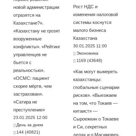
Рост НДС и
новой администрации
изменения налоговой
отразятся на
системы коснутся
Казахстане?».
малого бизнеса
«Казахстану не грозят
Казахстана
вооруженные
30.01.2025 11:00
конфликты». «Рейтинг
Экономика
управленцев не
1169 (43648)
бьется с
реальностью».
«Как могут вымереть
«ОСМС: пациент
казахстанцы:
скорее мёртв, чем
глобальные сценарии
застрахован».
рисков». «Выезжаем
«Сатира не
на том, что Токаев —
преступление»
китаист» —
23.01.2025 12:00
Сыроежкин о Токаеве
День за днем
и Си, секретных
144 (40821)
делах и о Масимове».