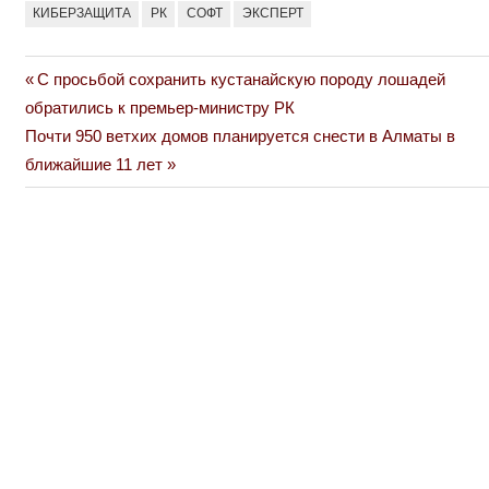
КИБЕРЗАЩИТА
РК
СОФТ
ЭКСПЕРТ
Previous
С просьбой сохранить кустанайскую породу лошадей
Навигация
Post:
обратились к премьер-министру РК
по
Next
Почти 950 ветхих домов планируется снести в Алматы в
Post:
ближайшие 11 лет
записям