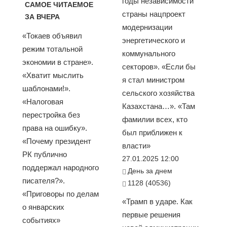
годы независимости
САМОЕ ЧИТАЕМОЕ
страны нацпроект
ЗА ВЧЕРА
модернизации
«Токаев объявил
энергетического и
режим тотальной
коммунального
экономии в стране».
секторов». «Если бы
«Хватит мыслить
я стал министром
шаблонами!».
сельского хозяйства
«Налоговая
Казахстана…». «Там
перестройка без
фамилии всех, кто
права на ошибку».
был приближен к
«Почему президент
власти»
РК публично
27.01.2025 12:00
поддержал народного
День за днем
писателя?».
1128 (40536)
«Приговоры по делам
«Трамп в ударе. Как
о январских
первые решения
событиях»