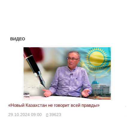
ВИДЕО
«Новый Казахстан не говорит всей правды»
Лон
ми
29.10.2024 09:00
39623
28.