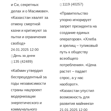
1119 (40257)
и Си, секретных
делах и о Масимове».
«Правительство
«Казахстан хвалят за
упорно игнорирует
отмену смертной
запрет президента на
казни и критикуют за
создание единых
пытки и ограничения
операторов». «Хлеба
свобод»
и зрелищ – тупиковый
24.01.2025 12:00
путь к обществу
День за днем
всеобщего
135 (42489)
потребления». «Цена
«Кабмин утвердил
растет – падает
беспрецедентный за
спрос, а у нас
годы независимости
наоборот».
страны нацпроект
«Казахстан упустил
модернизации
возможность для
энергетического и
развития майнинга»
коммунального
21.01.2025 12:00