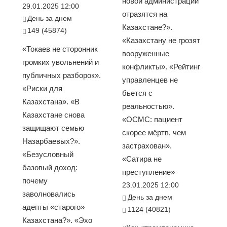
новой администрации
29.01.2025 12:00
отразятся на
День за днем
Казахстане?».
149 (45874)
«Казахстану не грозят
«Токаев не сторонник
вооруженные
громких увольнений и
конфликты». «Рейтинг
публичных разборок».
управленцев не
«Риски для
бьется с
Казахстана». «В
реальностью».
Казахстане снова
«ОСМС: пациент
защищают семью
скорее мёртв, чем
Назарбаевых?».
застрахован».
«Безусловный
«Сатира не
базовый доход:
преступление»
почему
23.01.2025 12:00
заволновались
День за днем
адепты «старого»
1124 (40821)
Казахстана?». «Эхо