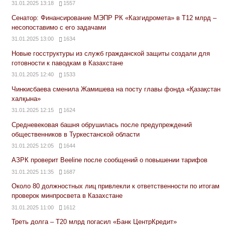
31.01.2025 13:18
1557
Сенатор: Финансирование МЭПР РК «Казгидромета» в Т12 млрд –
несопоставимо с его задачами
31.01.2025 13:00
1634
Новые госструктуры из служб гражданской защиты создали для
готовности к паводкам в Казахстане
31.01.2025 12:40
1533
Чинкисбаева сменила Жамишева на посту главы фонда «Қазақстан
халқына»
31.01.2025 12:15
1624
Средневековая башня обрушилась после предупреждений
общественников в Туркестанской области
31.01.2025 12:05
1644
АЗРК проверит Beeline после сообщений о повышении тарифов
31.01.2025 11:35
1687
Около 80 должностных лиц привлекли к ответственности по итогам
проверок минпросвета в Казахстане
31.01.2025 11:00
1612
Треть долга – Т20 млрд погасил «Банк ЦентрКредит»