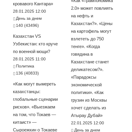
«Как «трампономика
кровавого Кантара»
2.0» может повлиять
28.01.2025 12:00
на нефть и
День за днем
Казахстан?». «Цены
140 (43496)
на картофель могут
Казахстан VS
взлететь до 750
Узбекистан: кто круче
тенге». «Когда
по военной мощи?
говядина в
28.01.2025 11:00
Казахстане станет
Политика
деликатесом?».
136 (40833)
«Парадоксы
«Как могут вымереть
экономической
казахстанцы:
политики». «Как
глобальные сценарии
грузин из Москвы
рисков». «Выезжаем
хочет сделать из
на том, что Токаев —
Атырау Дубай»
китаист» —
22.01.2025 12:00
Сыроежкин о Токаеве
День за днем