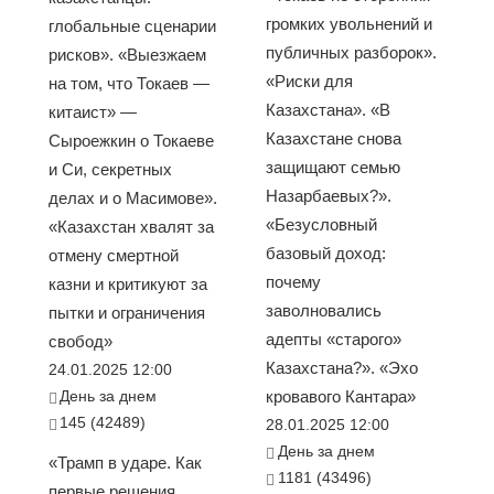
громких увольнений и
глобальные сценарии
публичных разборок».
рисков». «Выезжаем
«Риски для
на том, что Токаев —
Казахстана». «В
китаист» —
Казахстане снова
Сыроежкин о Токаеве
защищают семью
и Си, секретных
Назарбаевых?».
делах и о Масимове».
«Безусловный
«Казахстан хвалят за
базовый доход:
отмену смертной
почему
казни и критикуют за
заволновались
пытки и ограничения
адепты «старого»
свобод»
Казахстана?». «Эхо
24.01.2025 12:00
День за днем
кровавого Кантара»
145 (42489)
28.01.2025 12:00
День за днем
«Трамп в ударе. Как
1181 (43496)
первые решения