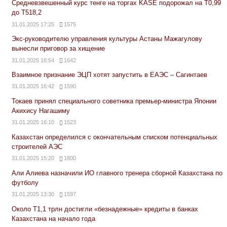
Средневзвешенный курс тенге на торгах KASE подорожал на Т0,99
до Т518,2
31.01.2025 17:25
1575
Экс-руководителю управления культуры Астаны Мажагулову
вынесли приговор за хищение
31.01.2025 16:54
1642
Взаимное признание ЭЦП хотят запустить в ЕАЭС – Сагинтаев
31.01.2025 16:42
1590
Токаев принял специального советника премьер-министра Японии
Акихису Нагашиму
31.01.2025 16:10
1523
Казахстан определился с окончательным списком потенциальных
строителей АЭС
31.01.2025 15:20
1800
Али Алиева назначили ИО главного тренера сборной Казахстана по
футболу
31.01.2025 13:30
1597
Около Т1,1 трлн достигли «безнадежные» кредиты в банках
Казахстана на начало года