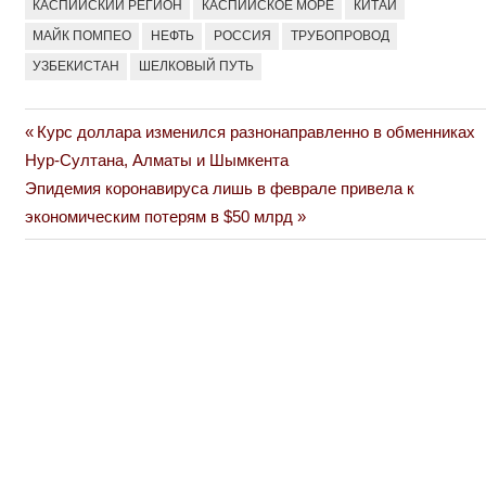
КАСПИЙСКИЙ РЕГИОН
КАСПИЙСКОЕ МОРЕ
КИТАЙ
МАЙК ПОМПЕО
НЕФТЬ
РОССИЯ
ТРУБОПРОВОД
УЗБЕКИСТАН
ШЕЛКОВЫЙ ПУТЬ
Previous
Курс доллара изменился разнонаправленно в обменниках
Навигация
Post:
Нур-Султана, Алматы и Шымкента
по
Next
Эпидемия коронавируса лишь в феврале привела к
Post:
экономическим потерям в $50 млрд
записям