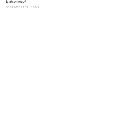
Байсеитовой
30.01.2025 22:05
1649