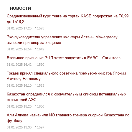
НОВОСТИ
Средневзвешенный курс тенге на торгах KASE подорожал на Т0,99
до Т518,2
31.01.2025 17:25
1575
Экс-руководителю управления культуры Астаны Мажагулову
вынесли приговор за хищение
31.01.2025 16:54
1642
Взаимное признание ЭЦП хотят запустить в ЕАЭС – Сагинтаев
31.01.2025 16:42
1590
Токаев принял специального советника премьер-министра Японии
Акихису Нагашиму
31.01.2025 16:10
1523
Казахстан определился с окончательным списком потенциальных
строителей АЭС
31.01.2025 15:20
1800
Али Алиева назначили ИО главного тренера сборной Казахстана по
футболу
31.01.2025 13:30
1597