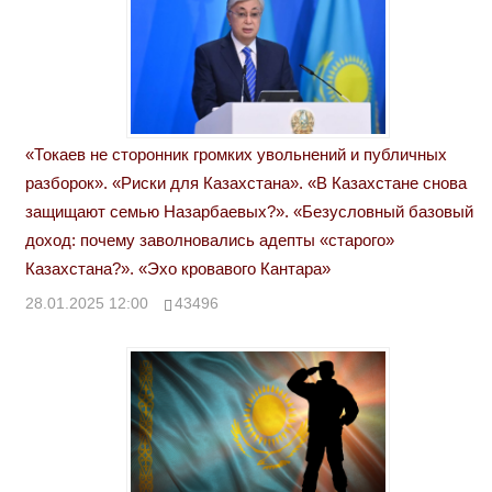
«Токаев не сторонник громких увольнений и публичных
разборок». «Риски для Казахстана». «В Казахстане снова
защищают семью Назарбаевых?». «Безусловный базовый
доход: почему заволновались адепты «старого»
Казахстана?». «Эхо кровавого Кантара»
28.01.2025 12:00
43496