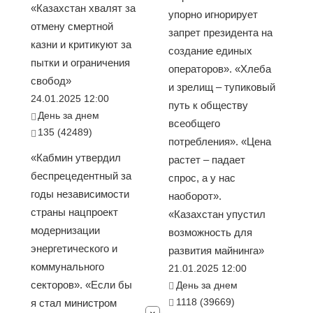
«Казахстан хвалят за
упорно игнорирует
отмену смертной
запрет президента на
казни и критикуют за
создание единых
пытки и ограничения
операторов». «Хлеба
свобод»
и зрелищ – тупиковый
24.01.2025 12:00
путь к обществу
День за днем
всеобщего
135 (42489)
потребления». «Цена
«Кабмин утвердил
растет – падает
беспрецедентный за
спрос, а у нас
годы независимости
наоборот».
страны нацпроект
«Казахстан упустил
модернизации
возможность для
энергетического и
развития майнинга»
коммунального
21.01.2025 12:00
секторов». «Если бы
День за днем
1118 (39669)
я стал министром