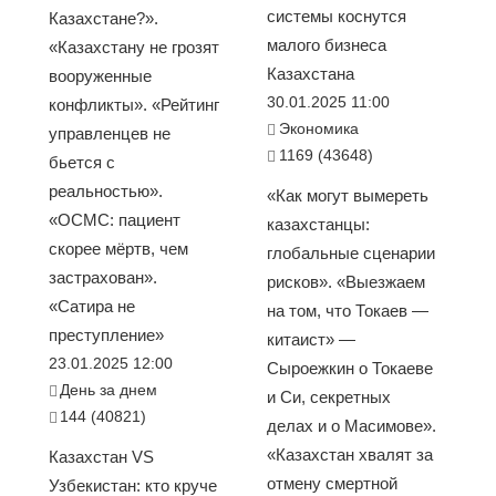
системы коснутся
Казахстане?».
малого бизнеса
«Казахстану не грозят
Казахстана
вооруженные
30.01.2025 11:00
конфликты». «Рейтинг
Экономика
управленцев не
1169 (43648)
бьется с
реальностью».
«Как могут вымереть
«ОСМС: пациент
казахстанцы:
скорее мёртв, чем
глобальные сценарии
застрахован».
рисков». «Выезжаем
«Сатира не
на том, что Токаев —
преступление»
китаист» —
23.01.2025 12:00
Сыроежкин о Токаеве
День за днем
и Си, секретных
144 (40821)
делах и о Масимове».
«Казахстан хвалят за
Казахстан VS
отмену смертной
Узбекистан: кто круче