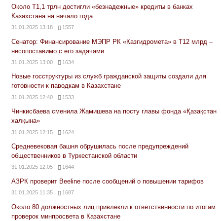
Около Т1,1 трлн достигли «безнадежные» кредиты в банках
Казахстана на начало года
31.01.2025 13:18
1557
Сенатор: Финансирование МЭПР РК «Казгидромета» в Т12 млрд –
несопоставимо с его задачами
31.01.2025 13:00
1634
Новые госструктуры из служб гражданской защиты создали для
готовности к паводкам в Казахстане
31.01.2025 12:40
1533
Чинкисбаева сменила Жамишева на посту главы фонда «Қазақстан
халқына»
31.01.2025 12:15
1624
Средневековая башня обрушилась после предупреждений
общественников в Туркестанской области
31.01.2025 12:05
1644
АЗРК проверит Beeline после сообщений о повышении тарифов
31.01.2025 11:35
1687
Около 80 должностных лиц привлекли к ответственности по итогам
проверок минпросвета в Казахстане