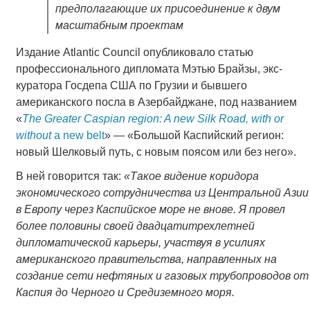
предполагающие их присоединение к двум
масштабным проектам
Издание Atlantic Council опубликовало статью
профессионального дипломата Мэтью Брайзы, экс-
куратора Госдепа США по Грузии и бывшего
американского посла в Азербайджане, под названием
«
The Greater Caspian region: A new Silk Road, with or
without
a new belt
» — «Большой Каспийский регион:
новый Шелковый путь, с новым поясом или без него».
В ней говорится так:
«
Такое видение коридора
экономического сотрудничества из Центральной Азии
в Европу через Каспийское море не внове. Я провел
более половины своей двадцатитрехлетней
дипломатической карьеры, участвуя в усилиях
американского правительства
,
направленных на
создание сети нефтяных и газовых трубопроводов от
Каспия до Черного и Средиземного моря.