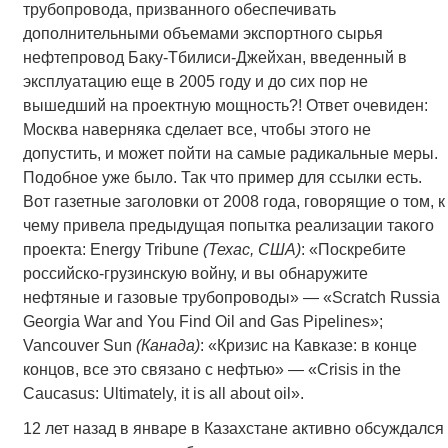
трубопровода, призванного обеспечивать
дополнительными объемами экспортного сырья
нефтепровод Баку-Тбилиси-Джейхан, введенный в
эксплуатацию еще в 2005 году и до сих пор не
вышедший на проектную мощность?! Ответ очевиден:
Москва наверняка сделает все, чтобы этого не
допустить, и может пойти на самые радикальные меры.
Подобное уже было. Так что пример для ссылки есть.
Вот газетные заголовки от 2008 года, говорящие о том, к
чему привела предыдущая попытка реализации такого
проекта: Energy Tribune
(Техас, США)
: «Поскребите
российско-грузинскую войну, и вы обнаружите
нефтяные и газовые трубопроводы» — «Scratch Russia
Georgia War and You Find Oil and Gas Pipelines»;
Vancouver Sun
(Канада)
: «Кризис на Кавказе: в конце
концов, все это связано с нефтью» — «Crisis in the
Caucasus: Ultimately, it is all about oil».
12 лет назад в январе в Казахстане активно обсуждался