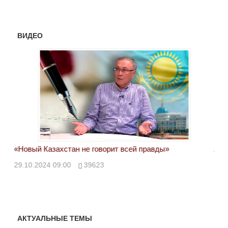
ВИДЕО
«Новый Казахстан не говорит всей правды»
Лон
ми
29.10.2024 09:00
39623
28.
АКТУАЛЬНЫЕ ТЕМЫ