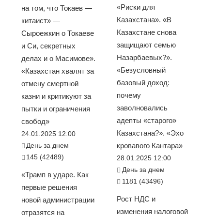
«Риски для
на том, что Токаев —
Казахстана». «В
китаист» —
Казахстане снова
Сыроежкин о Токаеве
защищают семью
и Си, секретных
Назарбаевых?».
делах и о Масимове».
«Безусловный
«Казахстан хвалят за
базовый доход:
отмену смертной
почему
казни и критикуют за
заволновались
пытки и ограничения
адепты «старого»
свобод»
Казахстана?». «Эхо
24.01.2025 12:00
День за днем
кровавого Кантара»
145 (42489)
28.01.2025 12:00
День за днем
«Трамп в ударе. Как
1181 (43496)
первые решения
Рост НДС и
новой администрации
изменения налоговой
отразятся на