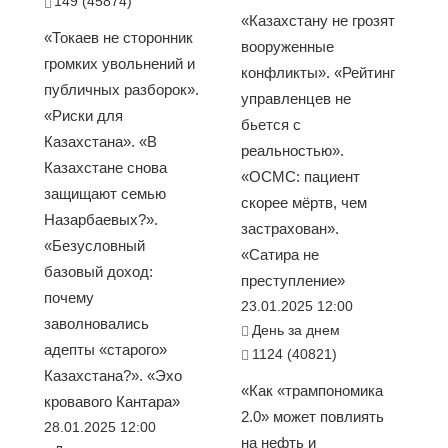
149 (45874)
«Казахстану не грозят
«Токаев не сторонник
вооруженные
громких увольнений и
конфликты». «Рейтинг
публичных разборок».
управленцев не
«Риски для
бьется с
Казахстана». «В
реальностью».
Казахстане снова
«ОСМС: пациент
защищают семью
скорее мёртв, чем
Назарбаевых?».
застрахован».
«Безусловный
«Сатира не
базовый доход:
преступление»
почему
23.01.2025 12:00
заволновались
День за днем
адепты «старого»
1124 (40821)
Казахстана?». «Эхо
«Как «трампономика
кровавого Кантара»
2.0» может повлиять
28.01.2025 12:00
на нефть и