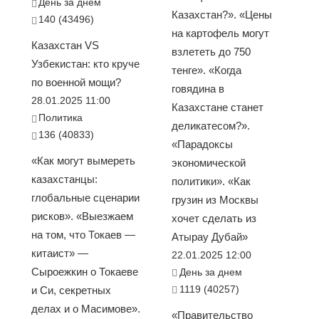
День за днем
Казахстан?». «Цены
140 (43496)
на картофель могут
Казахстан VS
взлететь до 750
Узбекистан: кто круче
тенге». «Когда
по военной мощи?
говядина в
28.01.2025 11:00
Казахстане станет
Политика
деликатесом?».
136 (40833)
«Парадоксы
«Как могут вымереть
экономической
казахстанцы:
политики». «Как
глобальные сценарии
грузин из Москвы
рисков». «Выезжаем
хочет сделать из
на том, что Токаев —
Атырау Дубай»
китаист» —
22.01.2025 12:00
Сыроежкин о Токаеве
День за днем
1119 (40257)
и Си, секретных
делах и о Масимове».
«Правительство