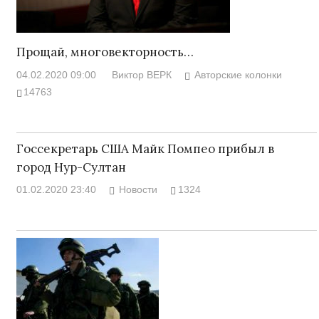
Прощай, многовекторность…
04.02.2020 09:00
Виктор ВЕРК
Авторские колонки
14763
Госсекретарь США Майк Помпео прибыл в
город Нур-Султан
01.02.2020 23:40
Новости
1324