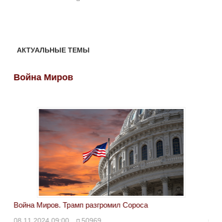
АКТУАЛЬНЫЕ ТЕМЫ
Война Миров
Во
Война Миров. Трамп разгромил Сороса
Вой
08.11.2024 09:00
50969
08.