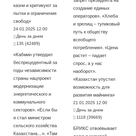
запрет президента на
казни и критикуют за
создание единых
пытки и ограничения
операторов». «Хлеба
свобод»
и зрелищ – тупиковый
24.01.2025 12:00
путь к обществу
День за днем
всеобщего
135 (42489)
потребления». «Цена
«Кабмин утвердил
растет – падает
беспрецедентный за
спрос, а у нас
годы независимости
наоборот».
страны нацпроект
«Казахстан упустил
модернизации
возможность для
энергетического и
развития майнинга»
коммунального
21.01.2025 12:00
секторов». «Если бы
День за днем
1118 (39669)
я стал министром
сельского хозяйства
БРИКС отвоёвывает
Казахстана…». «Там