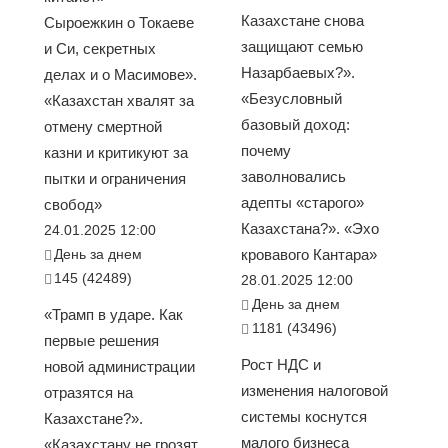
Казахстане снова
Сыроежкин о Токаеве
защищают семью
и Си, секретных
Назарбаевых?».
делах и о Масимове».
«Безусловный
«Казахстан хвалят за
базовый доход:
отмену смертной
почему
казни и критикуют за
заволновались
пытки и ограничения
адепты «старого»
свобод»
Казахстана?». «Эхо
24.01.2025 12:00
День за днем
кровавого Кантара»
145 (42489)
28.01.2025 12:00
День за днем
«Трамп в ударе. Как
1181 (43496)
первые решения
Рост НДС и
новой администрации
изменения налоговой
отразятся на
системы коснутся
Казахстане?».
малого бизнеса
«Казахстану не грозят