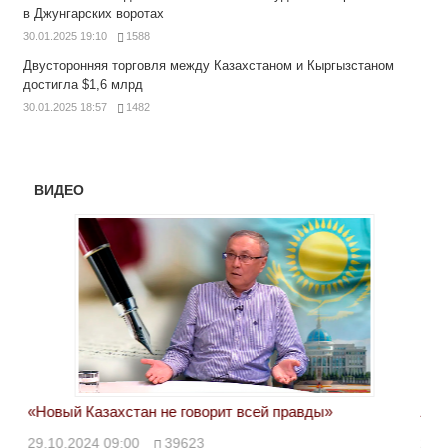
в Джунгарских воротах
30.01.2025 19:10
1588
Двусторонняя торговля между Казахстаном и Кыргызстаном
достигла $1,6 млрд
30.01.2025 18:57
1482
ВИДЕО
«Новый Казахстан не говорит всей правды»
Лон
ми
29.10.2024 09:00
39623
28.