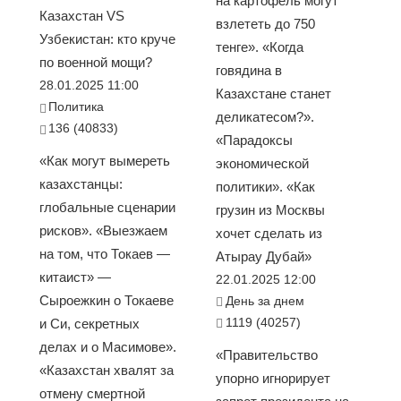
на картофель могут
Казахстан VS
взлететь до 750
Узбекистан: кто круче
тенге». «Когда
по военной мощи?
говядина в
28.01.2025 11:00
Казахстане станет
Политика
деликатесом?».
136 (40833)
«Парадоксы
«Как могут вымереть
экономической
казахстанцы:
политики». «Как
глобальные сценарии
грузин из Москвы
рисков». «Выезжаем
хочет сделать из
на том, что Токаев —
Атырау Дубай»
китаист» —
22.01.2025 12:00
Сыроежкин о Токаеве
День за днем
1119 (40257)
и Си, секретных
делах и о Масимове».
«Правительство
«Казахстан хвалят за
упорно игнорирует
отмену смертной