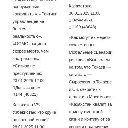
Казахстана
вооруженные
30.01.2025 11:00
конфликты». «Рейтинг
Экономика
управленцев не
1169 (43648)
бьется с
реальностью».
«Как могут вымереть
«ОСМС: пациент
казахстанцы:
скорее мёртв, чем
глобальные сценарии
застрахован».
рисков». «Выезжаем
«Сатира не
на том, что Токаев —
преступление»
китаист» —
23.01.2025 12:00
Сыроежкин о Токаеве
День за днем
и Си, секретных
144 (40821)
делах и о Масимове».
«Казахстан хвалят за
Казахстан VS
отмену смертной
Узбекистан: кто круче
казни и критикуют за
по военной мощи?
пытки и ограничения
28.01.2025 11:00