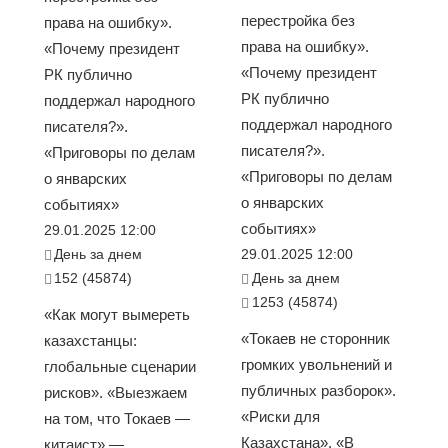
перестройка без
права на ошибку».
права на ошибку».
«Почему президент
«Почему президент
РК публично
РК публично
поддержал народного
поддержал народного
писателя?».
писателя?».
«Приговоры по делам
«Приговоры по делам
о январских
о январских
событиях»
событиях»
29.01.2025 12:00
День за днем
29.01.2025 12:00
152 (45874)
День за днем
1253 (45874)
«Как могут вымереть
«Токаев не сторонник
казахстанцы:
громких увольнений и
глобальные сценарии
публичных разборок».
рисков». «Выезжаем
«Риски для
на том, что Токаев —
Казахстана». «В
китаист» —