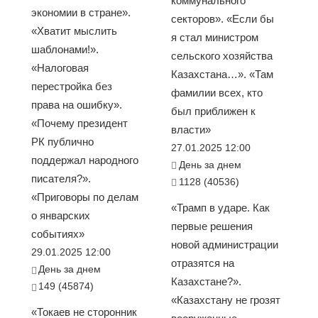
коммунального
экономии в стране».
секторов». «Если бы
«Хватит мыслить
я стал министром
шаблонами!».
сельского хозяйства
«Налоговая
Казахстана…». «Там
перестройка без
фамилии всех, кто
права на ошибку».
был приближен к
«Почему президент
власти»
РК публично
27.01.2025 12:00
поддержал народного
День за днем
писателя?».
1128 (40536)
«Приговоры по делам
«Трамп в ударе. Как
о январских
первые решения
событиях»
новой администрации
29.01.2025 12:00
отразятся на
День за днем
Казахстане?».
149 (45874)
«Казахстану не грозят
«Токаев не сторонник