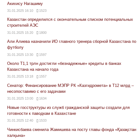
Акихису Нагашиму
31.01.2025 16:10
1523
Казахстан определился с окончательным списком потенциальных
строителей АЭС
31.01.2025 15:20
1800
Али Алиева назначили ИО главного тренера сборной Казахстана по
футболу
31.01.2025 13:30
1597
Около Т1,1 трлн достигли «безнадежные» кредиты в банках
Казахстана на начало года
31.01.2025 13:18
1557
Сенатор: Финансирование МЭПР РК «Казгидромета» в Т12 млрд –
несопоставимо с его задачами
31.01.2025 13:00
1634
Новые госструктуры из служб гражданской защиты создали для
готовности к паводкам в Казахстане
31.01.2025 12:40
1533
Чинкисбаева сменила Жамишева на посту главы фонда «Қазақстан
халқына»