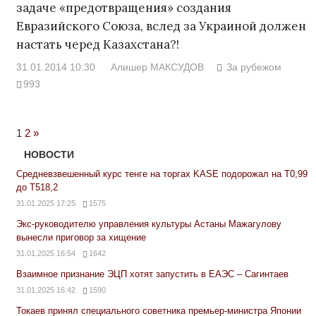
задаче «предотвращения» создания
Евразийского Союза, вслед за Украиной должен
настать черед Казахстана?!
31.01.2014 10:30
Алишер МАКСУДОВ
За рубежом
993
Next
1
2
»
Posts
НОВОСТИ
Средневзвешенный курс тенге на торгах KASE подорожал на Т0,99
до Т518,2
31.01.2025 17:25
1575
Экс-руководителю управления культуры Астаны Мажагулову
вынесли приговор за хищение
31.01.2025 16:54
1642
Взаимное признание ЭЦП хотят запустить в ЕАЭС – Сагинтаев
31.01.2025 16:42
1590
Токаев принял специального советника премьер-министра Японии