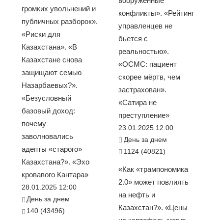
вооруженные
громких увольнений и
конфликты». «Рейтинг
публичных разборок».
управленцев не
«Риски для
бьется с
Казахстана». «В
реальностью».
Казахстане снова
«ОСМС: пациент
защищают семью
скорее мёртв, чем
Назарбаевых?».
застрахован».
«Безусловный
«Сатира не
базовый доход:
преступление»
почему
23.01.2025 12:00
заволновались
День за днем
адепты «старого»
1124 (40821)
Казахстана?». «Эхо
«Как «трампономика
кровавого Кантара»
2.0» может повлиять
28.01.2025 12:00
на нефть и
День за днем
Казахстан?». «Цены
140 (43496)