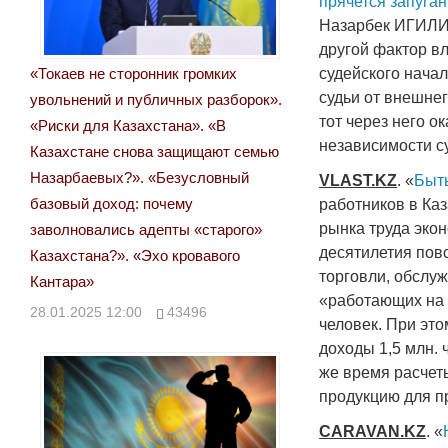
прячется запуга
Назарбек ИГИЛИК
другой фактор вл
«Токаев не сторонник громких
судейского начал
судьи от внешнег
увольнений и публичных разборок».
тот через него о
«Риски для Казахстана». «В
независимости су
Казахстане снова защищают семью
Назарбаевых?». «Безусловный
VLAST
.
KZ
. «
Быть
базовый доход: почему
работников в Каз
рынка труда эко
заволновались адепты «старого»
десятилетия пов
Казахстана?». «Эхо кровавого
торговли, обслуж
Кантара»
«работающих на с
28.01.2025 12:00
43496
человек. При это
доходы 1,5 млн. 
же время расчет
продукцию для п
CARAVAN
.
KZ
. «