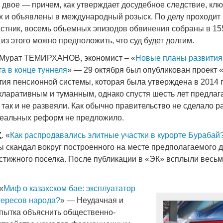
 двое — причем, как утверждает досудебное следствие, кл
ах и объявлены в международный розыск. По делу проходит
астник, восемь объемных эпизодов обвинения собраны в 15
из этого можно предположить, что суд будет долгим.
 Мурат ТЕМИРХАНОВ, экономист – «
Новые планы развития
та в конце туннеля
» — 29 октября был опубликован проект
тия пенсионной системы, которая была утверждена в 2014 
кларативным и туманным, однако спустя шесть лет предла
так и не развеяли. Как обычно правительство не сделало р
реальных реформ не предложило.
Z
. «
Как распродавались элитные участки в курорте Бурабай
ы скандал вокруг построенного на месте предполагаемого 
стижного поселка. После публикации в «ЭК» всплыли весь
 «
Миф о казахском бае: эксплуататор
тересов народа?
» — Неудачная и
пытка объяснить общественно-