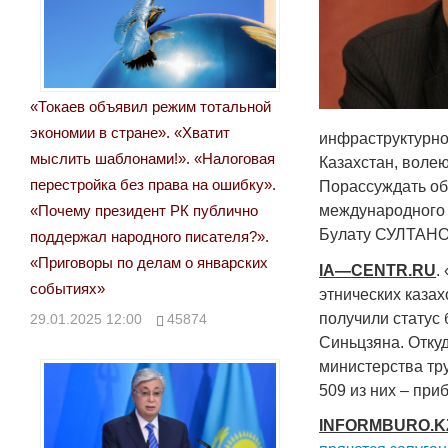
«Токаев объявил режим тотальной
экономии в стране». «Хватит
инфраструктурног
мыслить шаблонами!». «Налоговая
Казахстан, воле
перестройка без права на ошибку».
Порассуждать об
«Почему президент РК публично
международного 
Булату СУЛТАНО
поддержал народного писателя?».
«Приговоры по делам о январских
IA
—
CENTR
.
RU
. 
событиях»
этнических казах
получили статус 
29.01.2025 12:00
45874
Синьцзяна. Отку
министерства тр
509 из них – пр
INFORMBURO
.
K