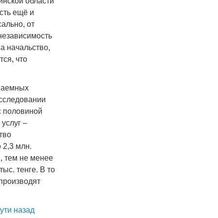
инской области
сть ещё и
сально, от
 независимость
на начальство,
тся, что
 наемных
сследовании
с половиной
услуг –
тво
 2,3 млн.
, тем не менее
ыс. тенге. В то
 производят
ути назад