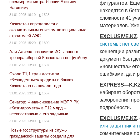
премьер-министра Японии Акихису
фигурантов. Еще
Нагашиму
находятся в бег
31.01.2025 16:10
1523
сложности 41 уч
Казахстан определился с
материалов. Уже 
окончательным списком потенциальных
строителей АЭС
EXCLUSIVE
.
KZ
.
31.01.2025 15:20
1800
системы: нет све
концепции разви
Али Алиева назначили ИО главного
тренера сборной Казахстана по футболу
документ был де
31.01.2025 13:30
1597
«новшества» его 
ошибками, да и 
Около Т1,1 трлн достигли
«безнадежные» кредиты в банках
EXPRESS
—
K
.
K
Казахстана на начало года
набирает оборот
31.01.2025 13:18
1557
захоронения пре
Сенатор: Финансирование МЭПР РК
подробности.
«Казгидромета» в Т12 млрд –
несопоставимо с его задачами
EXCLUSIVE
.
KZ
.
31.01.2025 13:00
1634
или защитник ин
Новые госструктуры из служб
сомнительная по
гражданской защиты создали для