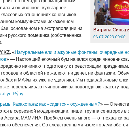
устройство номадов формационным
вила и ошибочное, вульгарное
 классовых отношениях кочевников.
язанном коммунистами искаженном
 бае, основанном на экстраполяции на
Витрина Синьцз
тики русского помещика (собственника
06.07.2023 09:00
).
Y
.
KZ
. «
Натуральные ели и ажурные фонтаны: очередные н
ков
» — Настоящий елочный бум начался среди чиновников.
хорадочно начинают подготовку к предстоящим праздникам
 городов и областей не жалеют ни денег, ни фантазии. Обы
толбах и МАФы их уже не удивляют. Им подавай живые елки
о же переплачивают чиновники за новогоднюю красоту, под
zattyq Rýhy
.
рьмы Казахстана: как «сидится» осужденным?
» — Отечест
ются в серьезной модернизации, пишет группа сенаторов в 
а Аскара МАМИНА. Проблем очень много — от нехватки ра
ского обеспечения. Со следственными изоляторами обстоит