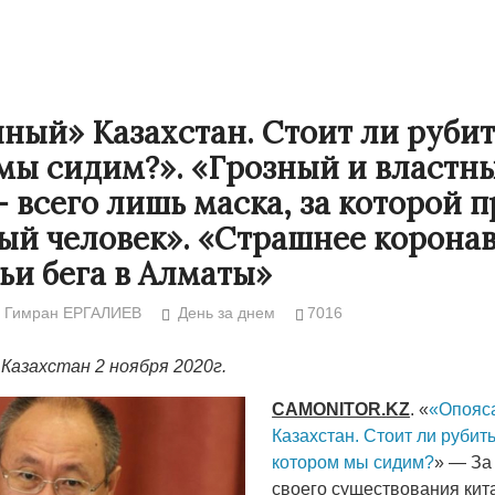
ный» Казахстан. Стоит ли рубить
мы сидим?». «Грозный и властн
– всего лишь маска, за которой п
ый человек». «Страшнее коронав
ьи бега в Алматы»
Гимран ЕРГАЛИЕВ
День за днем
7016
Народ выбрал свет
Странная заб
Казахстан 2 ноября 2020г.
Дарига не ждё
17.10.2024 17:00
29972
Авиакомпании
CAMONITOR
.
KZ
. «
«Опояс
мошенниками
Казахстан. Стоит ли рубить
котором мы сидим?
» — За
30.10.2024 14:
своего существования кит