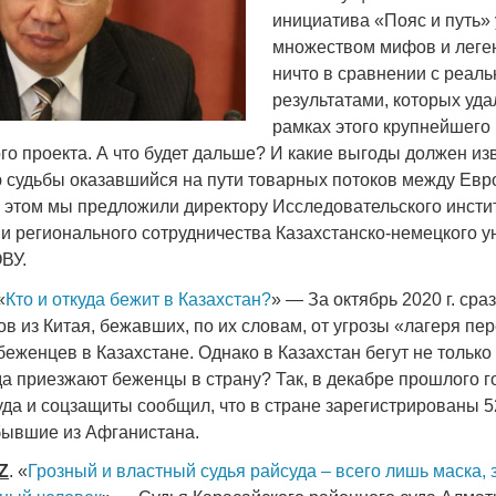
инициатива «Пояс и путь»
множеством мифов и леген
ничто в сравнении с реал
результатами, которых уда
рамках этого крупнейшего
Война Мир
о проекта. А что будет дальше? И какие выгоды должен из
ю судьбы оказавшийся на пути товарных потоков между Евр
 этом мы предложили директору Исследовательского инсти
и регионального сотрудничества Казахстанско-немецкого у
ВУ.
«
Кто и откуда бежит в Казахстан?
» — За октябрь 2020 г. сра
ов из Китая, бежавших, по их словам, от угрозы «лагеря пе
беженцев в Казахстане. Однако в Казахстан бегут не только 
да приезжают беженцы в страну? Так, в декабре прошлого г
Война Миров.
уда и соцзащиты сообщил, что в стране зарегистрированы 5
Сороса
ибывшие из Афганистана.
08.11.2024 09:
Z
. «
Грозный и властный судья райсуда – всего лишь маска, 