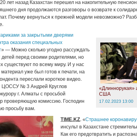
20 лет назад Казахстан перешел на накопительную пенсион
няшнего дня продолжаются разговоры о возврате к солидар
ат. Почему вернуться к прежней модели невозможно? Раз
е.
стариками за закрытыми дверями
нтра оказания специальных
г
» — Можно сколько угодно рассуждать
х детей перед своими родителями, но
х существуют по всему миру. И у нас
 материал уже был готов к печати, на
ондента переслали короткое видео.
г ЦОССУ № 3 Андрей Круглов
«Длиннорукая» 
курору г. Алматы с просьбой
США
тр проверяющую комиссию. Господин
17.02.2023 13:00
аю просьбу вам.
TIME
.
KZ
. «
Страшнее коронавиру
инсульт в Казахстане стремител
Как его предотвратить и распозна