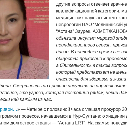
другие вопросы отвечает врач-н
квалификационной категории, ма
медицинских наук, ассистент ка
неврологии НАО “Медицинский у
“Астана” Зауреш АХМЕТЖАНО
объявила инсульт мировой эпид
неинфекционного генеза, причем
давно. В последнее время все в
общества приковано к проблеме
а бдительность в таком вопросе
который представляет не мен
опасность для здоровья и жизни
блена. Смертность по причине инсульта на порядок выше
 главное, это угроза, которая постоянно рядом, некий дам
ски над каждым из нас.
 кривой…
» — Четыре с половиной часа оглашал прокурор 2
 громком процессе, начавшемся в Нур-Султане: о хищении д
ьном долгострое страны — “Астана LRТ”. На скамье подсу