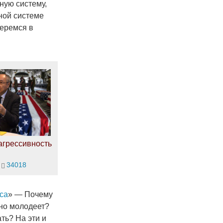
ную систему,
ной системе
беремся в
агрессивность
34018
са
» — Почему
ьно молодеет?
ть? На эти и