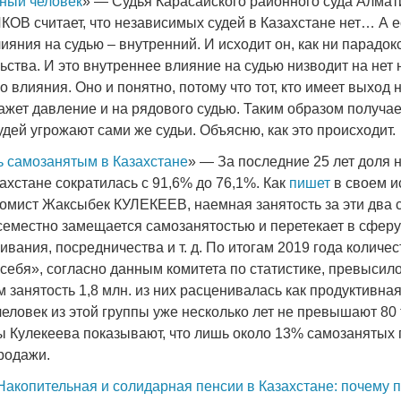
нный человек
» — Судья Карасайского районного суда Алмат
ОВ считает, что независимых судей в Казахстане нет… А е
ияния на судью – внутренний. И исходит он, как ни парадок
ьства. И это внутреннее влияние на судью низводит на нет
о влияния. Оно и понятно, потому что тот, кто имеет выход 
кажет давление и на рядового судью. Таким образом получае
дей угрожают сами же судьи. Объясню, как это происходит.
 самозанятым в Казахстане
» — За последние 25 лет доля
ахстане сократилась с 91,6% до 76,1%. Как
пишет
в своем и
номист Жаксыбек КУЛЕКЕЕВ, наемная занятость за эти два 
семестно замещается самозанятостью и перетекает в сферу 
ивания, посредничества и т. д. По итогам 2019 года количес
ебя», согласно данным комитета по статистике, превысило
м занятость 1,8 млн. из них расценивалась как продуктивная
человек из этой группы уже несколько лет не превышают 80 т
ы Кулекеева показывают, что лишь около 13% самозанятых
родажи.
Накопительная и солидарная пенсии в Казахстане: почему п