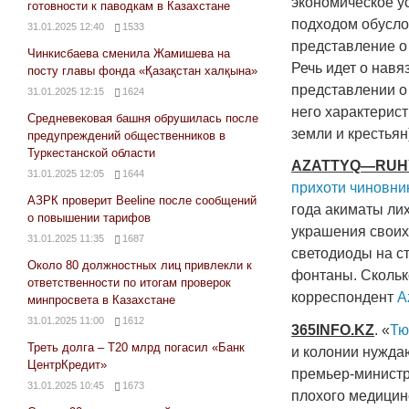
экономическое 
готовности к паводкам в Казахстане
подходом обусло
31.01.2025 12:40
1533
представление о
Чинкисбаева сменила Жамишева на
Речь идет о нав
посту главы фонда «Қазақстан халқына»
представлении о
31.01.2025 12:15
1624
него характерис
Средневековая башня обрушилась после
земли и крестьян
предупреждений общественников в
Туркестанской области
AZATTYQ
—
RUH
31.01.2025 12:05
1644
прихоти чиновни
АЗРК проверит Beeline после сообщений
года акиматы ли
о повышении тарифов
украшения своих
31.01.2025 11:35
1687
светодиоды на с
Около 80 должностных лиц привлекли к
фонтаны. Скольк
ответственности по итогам проверок
корреспондент
A
минпросвета в Казахстане
31.01.2025 11:00
1612
365
INFO
.
KZ
. «
Тю
Треть долга – Т20 млрд погасил «Банк
и колонии нужда
ЦентрКредит»
премьер-министр
31.01.2025 10:45
1673
плохого медицин