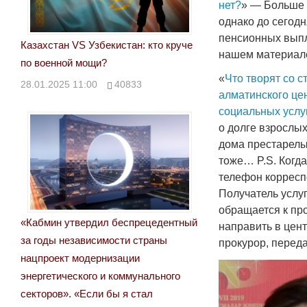
нет?
» — Больше 
однако до сегод
пенсионных выпл
Казахстан VS Узбекистан: кто круче
нашем материал
по военной мощи?
«
Что творят со 
28.01.2025 11:00
40833
алматинского це
социальных услу
о долге взрослы
дома престарелы
тоже… P.S. Когда
телефон корресп
Получатель услу
обращается к про
«Кабмин утвердил беспрецедентный
направить в цен
за годы независимости страны
прокурор, перед
нацпроект модернизации
энергетического и коммунального
секторов». «Если бы я стал