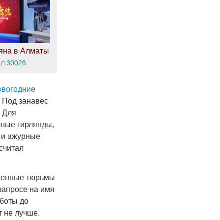
яна в Алматы
30026
овогодние
 Под занавес
. Для
чные гирлянды,
 и ажурные
считал
венные тюрьмы
запросе на имя
боты до
 не лучше.