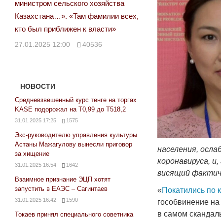
министром сельского хозяйства
Казахстана…». «Там фамилии всех,
кто был приближен к власти»
27.01.2025 12:00
40536
НОВОСТИ
Средневзвешенный курс тенге на торгах
KASE подорожал на Т0,99 до Т518,2
31.01.2025 17:25
1575
Экс-руководителю управления культуры
Астаны Мажагулову вынесли приговор
населения, осла
за хищение
коронавируса, и,
31.01.2025 16:54
1642
висящий фактиче
Взаимное признание ЭЦП хотят
запустить в ЕАЭС – Сагинтаев
«
Покатились по
31.01.2025 16:42
1590
гособвинение на
в самом скандал
Токаев принял специального советника