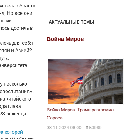
 успела обрасти
д. Но все они
ьными
АКТУАЛЬНЫЕ ТЕМЫ
лось достичь в
ов
Война Миров
Войн
влечь для себя
опой и Азией?
тута
ниверситета
зу несколько
ревоспитания»,
из китайского
ода глава
 Трамп разгромил
Война Миров. Трамп разгромил
Война 
23 беженца,
Сороса
Сорос
00
50969
08.11.2024 09:00
50969
08.11.
за которой