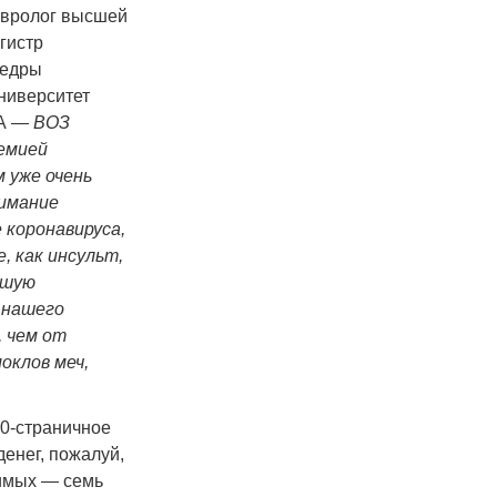
евролог высшей
гистр
федры
ниверситет
ВА —
ВОЗ
емией
 уже очень
нимание
 коронавируса,
, как инсульт,
ьшую
 нашего
, чем от
оклов меч,
00-страничное
енег, пожалуй,
димых — семь