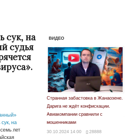
 сук, на
ВИДЕО
ый судья
рячется
ируса».
астовка в Жанаозене.
«Новый Казахстан не говорит всей
Лондон
т конфискации.
правды»
28.10.
 сравнили с
анный»
29.10.2024 09:00
39623
 сук, на
 семь лет
00
28888
айская