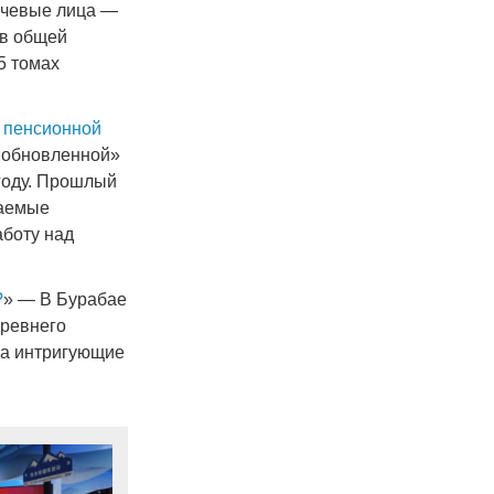
ючевые лица —
 в общей
5 томах
 пенсионной
 «обновленной»
году. Прошлый
гаемые
аботу над
?
» — В Бурабае
древнего
ма интригующие