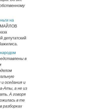
собственному
еньги на
 СМАЙЛОВ
раза
й депутатский
Мажилиса.
 народом
представлены в
м
тделом
нальную
 и оседания и
-Аты, а не из
ать. А говоря
ожилась в те
в разборках