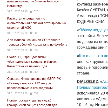
премьер-министра Японии Акихису
крупном размере
Нагашиму
Казбек СУЛТАН, 
31.01.2025 16:10
1523
Амангельды ТОЙ
Казахстан определился с
КУДЕРБЕКОВА.
окончательным списком потенциальных
строителей АЭС
«
Яблоку негде уп
31.01.2025 15:20
1800
застройки. Боле
Али Алиева назначили ИО главного
во дворе их пяти
тренера сборной Казахстана по футболу
громадины они п
31.01.2025 13:30
1597
«
Кто в лес, кто п
Около Т1,1 трлн достигли
оценках трудовых
«безнадежные» кредиты в банках
Казахстана на начало года
первые говорили 
31.01.2025 13:18
1557
стране.
Сенатор: Финансирование МЭПР РК
DIALOG
.
KZ
. «
Аг
«Казгидромета» в Т12 млрд –
Почему проигра
несопоставимо с его задачами
исполняется 20 
31.01.2025 13:00
1634
движения «Демок
Новые госструктуры из служб
10-ый год Незави
гражданской защиты создали для