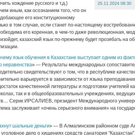
чить хождение русского и т.д.)
25.11.2024 08:30
ем иным, как осознанием того, что он
одобающее его конституционному
лько в том случае, если станет по-настоящему востребован
еобходима его коренная, в чем-то даже революционная, мо
оизойдет, казахский язык по-прежнему будет прозябать на о
лизации.
чему язык обучения в Казахстане выступает одним из фак
о неравенства
» — Результаты международных сопоставит
дительно свидетельствуют о том, что в республике качеств
чительно варьируется в зависимости от языка преподавани
остаток качественной литературы и подготовки учителей ка
колах, так и в общеобразовательных учреждениях, ведущи
тв… Серик ИРСАЛИЕВ, президент Международного универс
облема заслуживает «очень серьезного внимания» на госуда
ахнут шальные деньги
» — В Алмалинском районном суде 
уголовное дело о хищениях средств санатория “Казахстан”