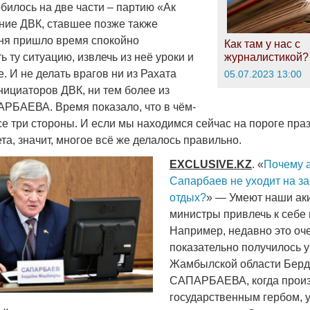
билось на две части – партию «Ак
ние ДВК, ставшее позже также
ня пришло время спокойно
Как там у нас с
журналистикой?
 ту ситуацию, извлечь из неё уроки и
. И не делать врагов ни из Рахата
05.07.2023 13:00
нициаторов ДВК, ни тем более из
РБАЕВА. Время показало, что в чём-
се три стороны. И если мы находимся сейчас на пороге пра
та, значит, многое всё же делалось правильно.
EXCLUSIVE
.
KZ
. «
Почему 
Сапарбаев не уходит на з
отдых?
» — Умеют наши ак
министры привлечь к себе
Например, недавно это оч
показательно получилось у
Жамбылской области Берд
САПАРБАЕВА, когда произ
государственным гербом, 