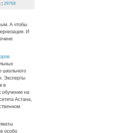
29758
ным. А чтобы
дернизация. И
бочине
торов
ельных
о школьного
я. Эксперты
к в
х обучение на
итета Астана,
рственном
Алматы
 в особо