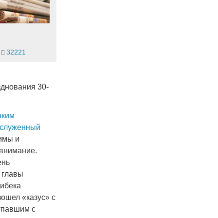
32221
зднования 30-
аким
аслуженный
имы и
 внимание.
ень
 главы
ибека
ошел «казус» с
упавшим с