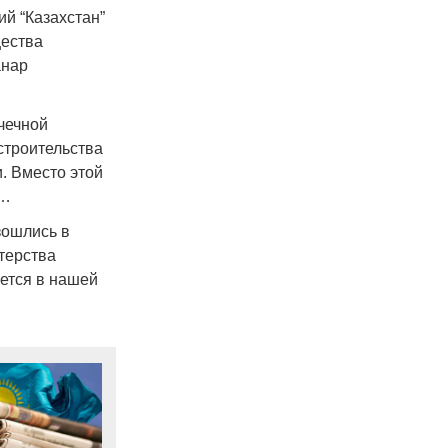
й “Казахстан”
щества
анар
чечной
строительства
и. Вместо этой
у…
зошлись в
терства
ается в нашей