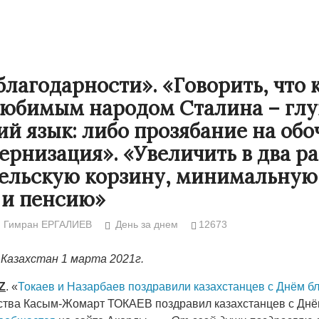
благодарности». «Говорить, что 
юбимым народом Сталина – глу
ий язык: либо прозябание на обо
ернизация». «Увеличить в два ра
ельскую корзину, минимальную
 и пенсию»
Народ выбрал свет
Странная заб
Гимран ЕРГАЛИЕВ
День за днем
12673
Дарига не ждё
17.10.2024 17:00
29972
Казахстан 1 марта 2021г.
Авиакомпании
мошенниками
Z
. «
Токаев и Назарбаев поздравили казахстанцев с Днём б
30.10.2024 14:
ства Касым-Жомарт ТОКАЕВ поздравил казахстанцев с Дн