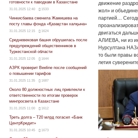
готовности к паводкам в Казахстане
движение раздро
31.01.2025 12:40
1533
жол» и объедине
партией… Сегод
Чинкисбаева сменила Жамишева на
посту главы фонда «Қазақстан халқына»
проанализировать
31.01.2025 12:15
1624
двигаться дальше
Средневековая башня обрушилась после
АЛИЕВА, ни из и
предупреждений общественников в
Нурсултана НАЗА
Туркестанской области
то были правы в
31.01.2025 12:05
1644
летия суверените
АЗРК проверит Beeline после сообщений
о повышении тарифов
31.01.2025 11:35
1687
Около 80 должностных лиц привлекли к
ответственности по итогам проверок
минпросвета в Казахстане
31.01.2025 11:00
1612
Треть долга – Т20 млрд погасил «Банк
ЦентрКредит»
31.01.2025 10:45
1673