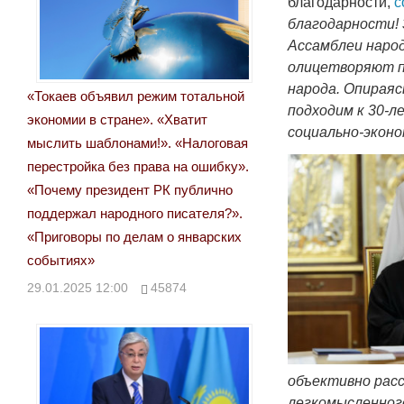
благодарности,
с
благодарности! 
Ассамблеи народ
олицетворяют п
народа. Опираяс
«Токаев объявил режим тотальной
подходим к 30-л
экономии в стране». «Хватит
социально-эконо
мыслить шаблонами!». «Налоговая
перестройка без права на ошибку».
«Почему президент РК публично
поддержал народного писателя?».
«Приговоры по делам о январских
событиях»
29.01.2025 12:00
45874
объективно расс
легкомысленного