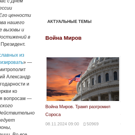
вас с Днём
ессии
 Его ценности
АКТУАЛЬНЫЕ ТЕМЫ
тва нашего
е вызовы и
достижений в
ов
Война Миров
Войн
 Президент.
славных из
тизировать
» —
 митрополит
кий Александр
годарности и
еркви ко
ня вопросам —
ского
 Трамп разгромил
Война Миров. Трамп разгромил
Война 
 действительно
Сороса
Сорос
ледует
00
50969
08.11.2024 09:00
50969
08.11.
роны,
ции. Во все