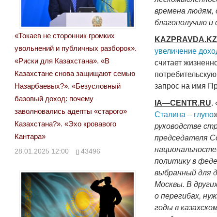
времена людям, 
благополучию и 
«Токаев не сторонник громких
KAZPRAVDA
.
K
увольнений и публичных разборок».
увеличение дохо
«Риски для Казахстана». «В
считает жизненн
Казахстане снова защищают семью
потребительскую
Назарбаевых?». «Безусловный
запрос на имя П
базовый доход: почему
IA
—
CENTR
.
RU
. 
заволновались адепты «старого»
Сталина – глупо
Казахстана?». «Эхо кровавого
руководстве ст
Кантара»
председателя С
национальностей
28.01.2025 12:00
43496
политику в феде
выбранный для д
Москвы. В други
о перегибах, ну
годы в казахско