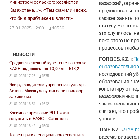
министром сельского хозяйства
казахский, ограни
Казахстана…». «Там фамилии всех,
продиктованы нич
кто был приближен к власти»
сможет занять п
статусу место то
27.01.2025 12:00
40536
это случилось, н
пока этого не пр
процессов глоба
НОВОСТИ
FORBES
.
KZ
. «
По
Средневзвешенный курс тенге на торгах
образовательног
KASE подорожал на Т0,99 до Т518,2
исследований убе
31.01.2025 17:25
1575
образования зна
Экс-руководителю управления культуры
констатируют нед
Астаны Мажагулову вынесли приговор
казахоязычных ш
за хищение
языке меньшинс
31.01.2025 16:54
1642
считает, что пр
Взаимное признание ЭЦП хотят
уровне.
запустить в ЕАЭС – Сагинтаев
31.01.2025 16:42
1590
TIME
.
KZ
. «
Чем п
Токаев принял специального советника
рассматривается 