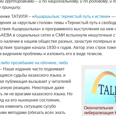
и группировками – и по национальному, и по родовому, и п
 принципу.
 Кенже ТАТИЛЯ – «
Ашаршылык: тернистый путь к истине
» —
дения за «круглым столом» темы «Тернистый путь к свобод
дствия Ашаршылыка» и программного выступления на нем 
ЕВА в социальных сетях и СМИ вспыхнули нешуточные ст
 о наличии в нашем обществе разных, зачастую полярных в
ствия трагедии начала 1930-х годов. Автор этих строк тож
м видением проблемы и изложить его в виде тезисов.
 либо прозябание на обочине, либо
— Наше издание часто поднимает
щиеся судьбы казахского языка, и
кая публикация вызывает у читателей
начную реакцию. Некоторые даже
ь ли не врагами казахского языка. Но
яд на его нынешнее состояние,
ок изменить ситуацию сугубо
Окончательная
ми методами (обязать всех знать
либерализация 