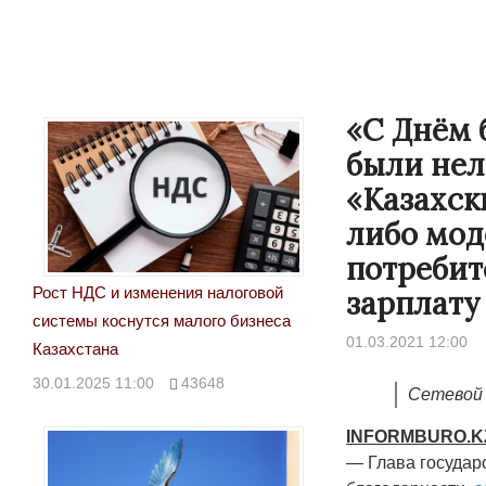
«С Днём 
были нел
«Казахск
либо мод
потребит
Рост НДС и изменения налоговой
зарплату
системы коснутся малого бизнеса
01.03.2021 12:00
Казахстана
30.01.2025 11:00
43648
Сетевой 
INFORMBURO
.
K
— Глава государ