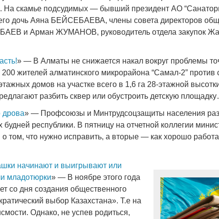
. На скамье подсудимых — бывший президент АО “Санатори
его дочь Аяна БЕЙСЕБАЕВА, члены совета директоров об
БАЕВ и Арман ЖУМАНОВ, руководитель отдела закупок Ж
асть!
» — В Алматы не снижается накал вокруг проблемы то
е 200 жителей алматинского микрорайона “Самал-2” против 
этажных домов на участке всего в 1,6 га 28-этажной высотк
редлагают разбить сквер или обустроить детскую площадк
о дрова
» — Профсоюзы и Минтрудсоцзащиты населения ра
 будней республики. В пятницу на отчетной коллегии минис
о том, что нужно исправить, а вторые — как хорошо работ
ашки начинают и выигрывают или
ли младотюрки
» — В ноябре этого года
лет со дня создания общественного
ратический выбор Казахстана». Т.е на
смости. Однако, не успев родиться,