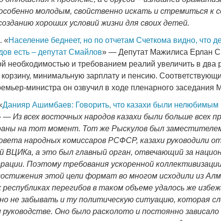
особенно молодым, свойственно искать и стремиться к 
созданию хороших условий жизни для своих детей.
Z
. «
Население беднеет, но по отчетам Счеткома видно, что д
дов есть – депутат Смайлов
» — Депутат Мажилиса Ерлан
ой необходимостью и требованием реалий увеличить в два 
 корзину, минимальную зарплату и пенсию. Соответствующи
ремьер-министра он озвучил в ходе пленарного заседания 
«
Данияр Ашимбаев: Говорить, что казахи были нелюбимым
» —
И
з всех восточных народов казахи были больше всех 
раны на тот момент. Тот же Рыскулов был заместителе
овета народных комиссаров РСФСР, казахи руководили о
 ВЦИКа, а это был главный орган, отвечающий за нацио
рации. Поэтому требования ускоренной коллективизации
остижения этой цели формат во многом исходили из Алма
х республиках перегибов в таком объеме удалось же избеж
жно не забывать и ту политическую ситуацию, которая сл
м руководстве. Оно было расколото и постоянно зависало 