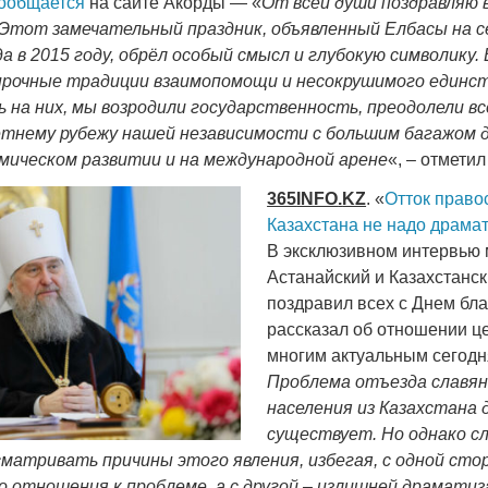
ообщается
на сайте Акорды — «
От всей души поздравляю 
Этот замечательный праздник, объявленный Елбасы на с
а в 2015 году, обрёл особый смысл и глубокую символику.
рочные традиции взаимопомощи и несокрушимого единс
ь на них, мы возродили государственность, преодолели вс
етнему рубежу нашей независимости с большим багажом 
Война Мир
мическом развитии и на международной арене
«, – отметил
365
INFO
.
KZ
. «
Отток право
Казахстана не надо драма
В эксклюзивном интервью
Астанайский и Казахстанс
поздравил всех с Днем бла
рассказал об отношении ц
многим актуальным сегод
Проблема отъезда славян
Война Миров.
населения из Казахстана
Сороса
существует. Но однако с
08.11.2024 09:
матривать причины этого явления, избегая, с одной сто
 отношения к проблеме, а с другой – излишней драматиза