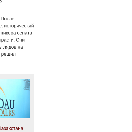
о
 После
е: исторический
спикера сената
расти. Они
зглядов на
е решил
Казахстана