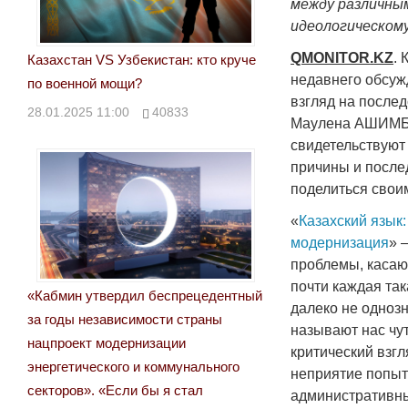
между различным
идеологическому
QMONITOR
.
KZ
.
Казахстан VS Узбекистан: кто круче
недавнего обсуж
по военной мощи?
взгляд на после
28.01.2025 11:00
40833
Маулена АШИМБА
свидетельствуют
причины и послед
поделиться свои
«
Казахский язык:
модернизация
» 
проблемы, касаю
почти каждая та
«Кабмин утвердил беспрецедентный
далеко не одноз
за годы независимости страны
называют нас чут
нацпроект модернизации
критический взгл
энергетического и коммунального
неприятие попыт
секторов». «Если бы я стал
административны