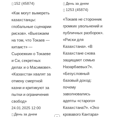
152 (45874)
День за днем
1253 (45874)
«Как могут вымереть
«Токаев не сторонник
казахстанцы:
громких увольнений и
глобальные сценарии
публичных разборок».
рисков». «Выезжаем
«Риски для
на том, что Токаев —
Казахстана». «В
китаист» —
Казахстане снова
Сыроежкин о Токаеве
защищают семью
и Си, секретных
Назарбаевых?».
делах и о Масимове».
«Безусловный
«Казахстан хвалят за
базовый доход:
отмену смертной
почему
казни и критикуют за
заволновались
пытки и ограничения
адепты «старого»
свобод»
Казахстана?». «Эхо
24.01.2025 12:00
День за днем
кровавого Кантара»