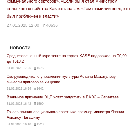
коммунального секторов». «Если бы я стал министром
сельского хозяйства Казахстана…». «Там фамилии всех, кто
был приближен к власти»
27.01.2025 12:00
40536
НОВОСТИ
Средневзвешенный курс тенге на торгах KASE подорожал на Т0,99
до Т518,2
31.01.2025 17:25
1575
Экс-руководителю управления культуры Астаны Мажагулову
вынесли приговор за хищение
31.01.2025 16:54
1642
Взаимное признание ЭЦП хотят запустить в ЕАЭС – Сагинтаев
31.01.2025 16:42
1590
Токаев принял специального советника премьер-министра Японии
Акихису Нагашиму
31.01.2025 16:10
1523