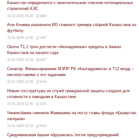
Казахстан определился с окончательным списком потенциальных
строителей АЭС
31.01.2025 15:20
1800
Али Алиева назначили ИО главного тренера сборной Казахстана по
футболу
31.01.2025 13:30
1597
Около Т1,1 трлн достигли «безнадежные» кредиты в банках
Казахстана на начало года
31.01.2025 13:18
1557
Сенатор: Финансирование МЭПР РК «Казгидромета» в Т12 млрд –
несопоставимо с его задачами
31.01.2025 13:00
1634
Новые госструктуры из служб гражданской защиты создали для
готовности к паводкам в Казахстане
31.01.2025 12:40
1533
Чинкисбаева сменила Жамишева на посту главы фонда «Қазақстан
халқына»
31.01.2025 12:15
1624
Средневековая башня обрушилась после предупреждений