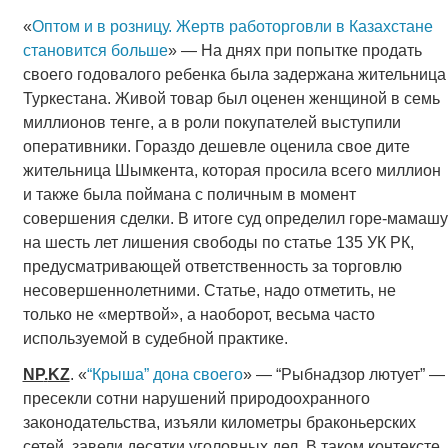
«
Оптом и в розницу. Жертв работорговли в Казахстане
становится больше
» — На днях при попытке продать
своего годовалого ребенка была задержана жительница
Туркестана. Живой товар был оценен женщиной в семь
миллионов тенге, а в роли покупателей выступили
оперативники. Гораздо дешевле оценила свое дите
жительница Шымкента, которая просила всего миллион
и также была поймана с поличным в момент
совершения сделки. В итоге суд определил горе-мамашу
на шесть лет лишения свободы по статье 135 УК РК,
предусматривающей ответственность за торговлю
несовершеннолетними. Статье, надо отметить, не
только не «мертвой», а наоборот, весьма часто
используемой в судебной практике.
NP
.
KZ
. «
“Крыша” дона своего
» — “Рыбнадзор лютует” —
пресекли сотни нарушений природоохранного
законодательства, изъяли километры браконьерских
сетей, завели десятки уголовных дел. В таком контексте