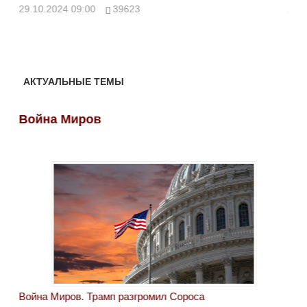
ми
29.10.2024 09:00
39623
28.
АКТУАЛЬНЫЕ ТЕМЫ
Война Миров
Во
Война Миров. Трамп разгромил Сороса
Вой