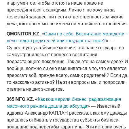
и аргументов, чтобы отстоять наше право не
присоединяться к санкциям. Лично я не хочу ни за
железный занавес, ни нести ответственность за чужие
дела, к которым мы не имеем ни малейшего отношения.
QMONITOR
.
KZ
. «
Сами по себе. Воспитание молодежи –
дело только родителей или государства тоже?
» —
Существует устойчивое мнение, что наше государство
самоустранилось от процесса воспитания
подрастающего поколения. Так ли это на самом деле? И
вообще, должно ли оно вмешиваться в то, что является
прерогативой, прежде всего, самих родителей? Если да,
то насколько активно? На эти вопросы мы и попросили
ответить наших экспертов.
365
INFO
.
KZ
. «
Как кошмарили бизнес: радикализация
масочного режима дошла до абсурда
» — Известный
адвокат Александр КАПЛАН рассказал, как ему дважды
пришлось отбивать у государства субъекты бизнеса,
попавшие под перегибы карантины. Эти истории очень