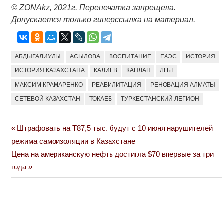
©
ZONAkz
, 2021г. Перепечатка запрещена.
Допускается только гиперссылка на материал.
АБДЫГАЛИУЛЫ
АСЫЛОВА
ВОСПИТАНИЕ
ЕАЭС
ИСТОРИЯ
ИСТОРИЯ КАЗАХСТАНА
КАЛИЕВ
КАПЛАН
ЛГБТ
МАКСИМ КРАМАРЕНКО
РЕАБИЛИТАЦИЯ
РЕНОВАЦИЯ АЛМАТЫ
СЕТЕВОЙ КАЗАХСТАН
ТОКАЕВ
ТУРКЕСТАНСКИЙ ЛЕГИОН
Previous
Штрафовать на Т87,5 тыс. будут с 10 июня нарушителей
Навигация
Post:
режима самоизоляции в Казахстане
по
Next
Цена на американскую нефть достигла $70 впервые за три
Post:
года
записям