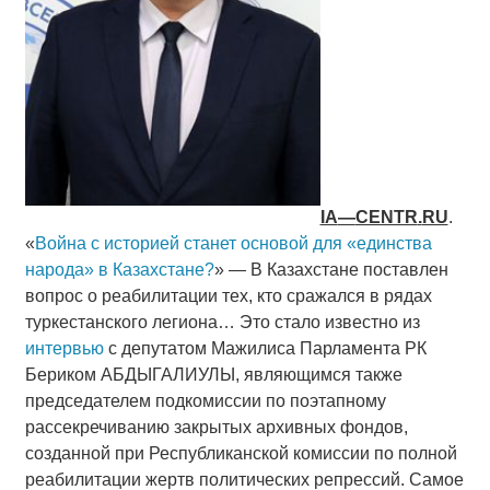
IA
—
CENTR
.
RU
.
«
Война с историей станет основой для «единства
народа» в Казахстане?
» — В Казахстане поставлен
вопрос о реабилитации тех, кто сражался в рядах
туркестанского легиона… Это стало известно из
интервью
с депутатом Мажилиса Парламента РК
Бериком АБДЫГАЛИУЛЫ, являющимся также
председателем подкомиссии по поэтапному
рассекречиванию закрытых архивных фондов,
созданной при Республиканской комиссии по полной
реабилитации жертв политических репрессий. Самое