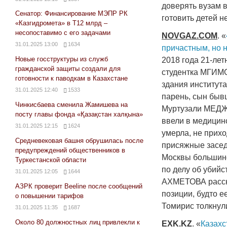
доверять вузам 
Сенатор: Финансирование МЭПР РК
готовить детей не
«Казгидромета» в Т12 млрд –
несопоставимо с его задачами
NOVGAZ.COM
. «
31.01.2025 13:00
1634
причастным, но 
Новые госструктуры из служб
2018 года 21-ле
гражданской защиты создали для
студентка МГИМО
готовности к паводкам в Казахстане
здания института
31.01.2025 12:40
1533
парень, сын быв
Чинкисбаева сменила Жамишева на
Муртузали МЕДЖ
посту главы фонда «Қазақстан халқына»
ввели в медицинс
31.01.2025 12:15
1624
умерла, не прихо
Средневековая башня обрушилась после
присяжные засед
предупреждений общественников в
Москвы большин
Туркестанской области
по делу об убий
31.01.2025 12:05
1644
АХМЕТОВА расска
АЗРК проверит Beeline после сообщений
позиции, будто е
о повышении тарифов
Томирис толкнули
31.01.2025 11:35
1687
Около 80 должностных лиц привлекли к
EXK
.
KZ
. «
Казахс