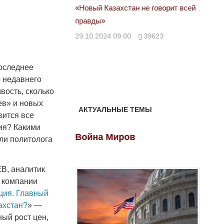
астовка в Жанаозене.
«Новый Казахстан не говорит всей
Лондон
т конфискации.
правды»
28.10.
 сравнили с
29.10.2024 09:00
39623
00
28888
оследнее
 недавнего
вость, сколько
ев» и новых
АКТУАЛЬНЫЕ ТЕМЫ
вится все
ия? Какими
ов
Война Миров
Войн
ли политолога
В, аналитик
 компании
ия. Главный
ахстан?
» —
ный рост цен,