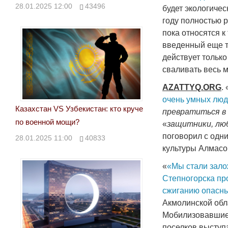
28.01.2025 12:00
43496
будет экологиче
году полностью 
пока относятся к 
введенный еще тр
действует тольк
сваливать весь м
AZATTYQ
.
ORG
. 
очень умных люд
Казахстан VS Узбекистан: кто круче
превратиться в
по военной мощи?
«
защитники, лю
поговорил с одн
28.01.2025 11:00
40833
культуры Алма
«
«Мы стали зало
Степногорска пр
сжиганию опасны
Акмолинской обл
Мобилизовавшиес
поселков выступ