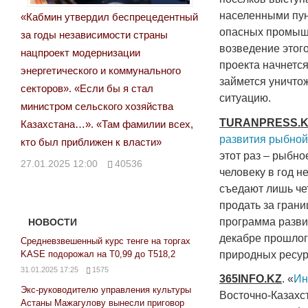
населенными пун
«Кабмин утвердил беспрецедентный
опасных промышл
за годы независимости страны
возведение этог
нацпроект модернизации
проекта начнется
энергетического и коммунального
займется уничто
секторов». «Если бы я стал
ситуацию.
министром сельского хозяйства
TURANPRESS
.
Казахстана…». «Там фамилии всех,
развития рыбной
кто был приближен к власти»
этот раз – рыбн
27.01.2025 12:00
40536
человеку в год 
съедают лишь че
продать за грани
программа разви
НОВОСТИ
декабре прошлого
Средневзвешенный курс тенге на торгах
природных ресур
KASE подорожал на Т0,99 до Т518,2
31.01.2025 17:25
1575
365
INFO
.
KZ
. «
Ин
Экс-руководителю управления культуры
Восточно-Казахс
Астаны Мажагулову вынесли приговор