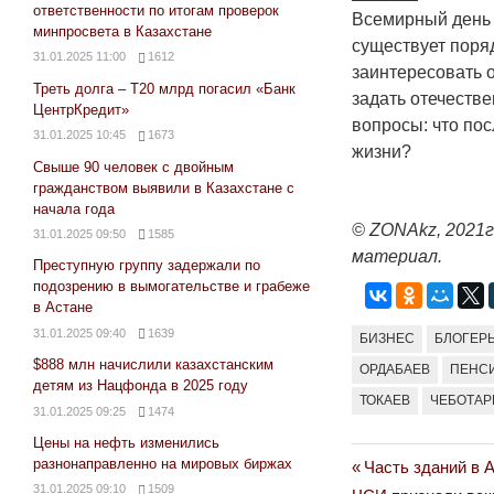
ответственности по итогам проверок
Всемирный день 
минпросвета в Казахстане
существует поряд
31.01.2025 11:00
1612
заинтересовать 
Треть долга – Т20 млрд погасил «Банк
задать отечеств
ЦентрКредит»
вопросы: что по
31.01.2025 10:45
1673
жизни?
Свыше 90 человек с двойным
гражданством выявили в Казахстане с
начала года
©
ZONAkz
, 2021
31.01.2025 09:50
1585
материал.
Преступную группу задержали по
подозрению в вымогательстве и грабеже
в Астане
31.01.2025 09:40
1639
БИЗНЕС
БЛОГЕР
$888 млн начислили казахстанским
ОРДАБАЕВ
ПЕНС
детям из Нацфонда в 2025 году
ТОКАЕВ
ЧЕБОТАР
31.01.2025 09:25
1474
Цены на нефть изменились
разнонаправленно на мировых биржах
Previous
Часть зданий в 
Навигация
31.01.2025 09:10
1509