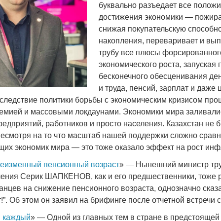
буквально разъедает все полож
достижения экономики — пожира
Война Миров.
снижая покупательскую способно
Сороса
накопления, переваривает и вы
трубу все плюсы форсированног
08.11.2024 09:
экономического роста, запуская 
бесконечного обесценивания ден
и труда, пенсий, зарплат и даже
следствие политики борьбы с экономическим кризисом прош
мией и массовыми локдаунами. Экономики мира заливали
редприятий, работников и просто населения. Казахстан не 
несмотря на то что масштаб нашей поддержки сложно сравн
их экономик мира — это тоже оказало эффект на рост инф
неизменный пенсионный возраст
» — Нынешний министр тру
ения Серик ШАПКЕНОВ, как и его предшественники, тоже 
анцев на снижение пенсионного возраста, однозначно сказ
!”. Об этом он заявил на брифинге после отчетной встречи 
н каждый
» — Одной из главных тем в стране в предстоящей