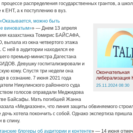
в процессе распределения государственных грантов, а шко
 к ЕНТ, а к поступлению в вуз.
«Оказывается, можно быть
не виноватым»
» — Днем 13 апреля
тняя казахстанка Томирис БАЙСАФА,
, выпала из окна четвертого этажа
. С ней в аудитории находился ее
шего премьер-министра Дагестана
ИДОВ. Девушку госпитализировали и
кую кому. Спустя три недели она
Окончательная
дя в сознание. 7 июня 2021 года
либерализация 
атели Никулинского районного суда
25.11.2024 08:30
ством голосов оправдали Меджидова
стве Байсафы. Мать погибшей Жанна
зала «Медиазоне», что линия защиты обвиняемого строил
е дочь хотела покончить с собой. Однако экспертиза пришла 
 в спину.
танские блогеры об аудитории и контенте
» — 14 июня отме