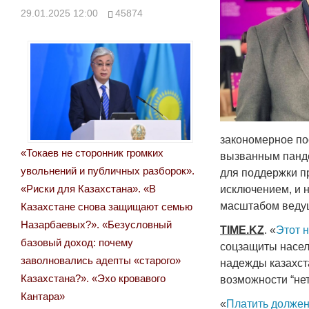
29.01.2025 12:00
45874
закономерное по
«Токаев не сторонник громких
вызванным панде
увольнений и публичных разборок».
для поддержки п
«Риски для Казахстана». «В
исключением, и 
масштабом ведущ
Казахстане снова защищают семью
Назарбаевых?». «Безусловный
TIME
.
KZ
. «
Этот 
базовый доход: почему
соцзащиты насел
заволновались адепты «старого»
надежды казахст
Казахстана?». «Эхо кровавого
возможности “нет
Кантара»
«
Платить долже