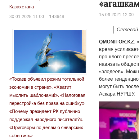
«агашкам
Казахстана
15.06.2021 12:00
30.01.2025 11:00
43648
Сетевой 
QMONITOR
.
KZ
. 
время усиливает
прошлого пресле
навязать общест
«злодеев». Можно
«Токаев объявил режим тотальной
более тенденцио
могут быть посл
экономии в стране». «Хватит
Аскара НУРШУ.
мыслить шаблонами!». «Налоговая
перестройка без права на ошибку».
«Почему президент РК публично
поддержал народного писателя?».
«Приговоры по делам о январских
событиях»