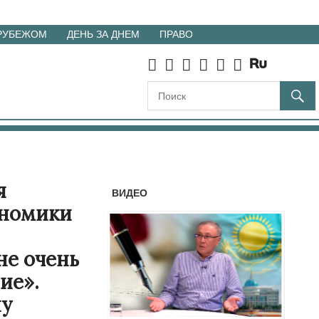
 РУБЕЖОМ
ДЕНЬ ЗА ДНЕМ
ПРАВО
я
ВИДЕО
ономики
не очень
ие».
ну