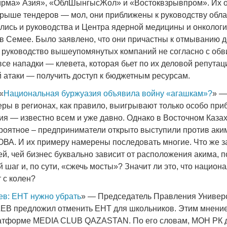
ирма» Азия», «ОблШынгысЖол» и «Востоквзрывпром». Их 
рыше тендеров — мол, они приближены к руководству обла
лись и руководства и Центра ядерной медицины и онкологи
в Семее. Было заявлено, что они причастны к отмыванию д
 руководство вышеупомянутых компаний не согласно с об
все нападки — клевета, которая бьет по их деловой репутац
атаки — получить доступ к бюджетным ресурсам.
 «
Национальная буржуазия объявила войну «агашкам»?
» —
ры в регионах, как правило, выигрывают только особо при
ия — известно всем и уже давно. Однако в Восточном Каза
роятное – предприниматели открыто выступили против аки
А. И их примеру намерены последовать многие. Что же з
, чей бизнес буквально зависит от расположения акима, по
шаг и, по сути, «сжечь мосты»? Значит ли это, что национ
 с колен?
ев: ЕНТ нужно убрать
» — Председатель Правления Униве
ЕВ предложил отменить ЕНТ для школьников. Этим мнени
латформе MEDIA CLUB QAZASTAN. По его словам, МОН РК 