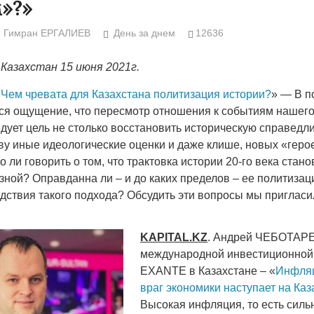
»?»
Народ выбрал свет
Странная заб
Дарига не ждё
17.10.2024 17:00
29972
Гимран ЕРГАЛИЕВ
День за днем
12636
Авиакомпании
мошенниками
Казахстан 15 июня 2021г.
30.10.2024 14:
«
Чем чревата для Казахстана политизация истории?
» — В п
ся ощущение, что пересмотр отношения к событиям нашего
дует цель не столько восстановить историческую справедли
ву иные идеологические оценки и даже клише, новых «геро
 ли говорить о том, что трактовка истории 20-го века стано
зной? Оправданна ли – и до каких пределов – ее политизац
Война Мир
едствия такого подхода? Обсудить эти вопросы мы пригласи
KAPITAL
.
KZ
. Андрей ЧЕБОТАРЕ
международной инвестиционной
EXANTE в Казахстане – «
Инфляц
враг экономики наступает на Каз
Высокая инфляция, то есть силь