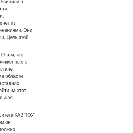
обвинили в
сти.
и,
енег из
винениями. Они
ии. Цель этой
 О том, что
ближенные к
хстане
ма области
аставило
йти на этот
альная
рситета КАЗГЮУ
ем он
должно