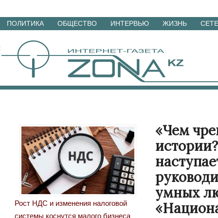
Перейти
ПОЛИТИКА
ОБЩЕСТВО
ИНТЕРВЬЮ
ЖИЗНЬ
СЕТ
к
материалам
«Чем чре
истории?
наступае
руководи
умных лю
Рост НДС и изменения налоговой
«Национа
системы коснутся малого бизнеса