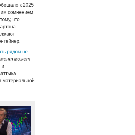
обещало к 2025
ьшим сомнением
тому, что
картона
олжают
онтейнер.
ть рядом не
омент может
 и
заттыка
м материальной