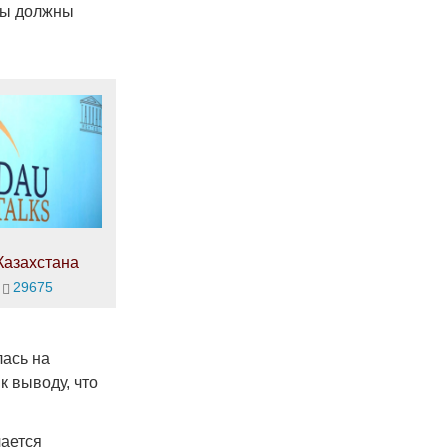
лы должны
Казахстана
29675
ась на
к выводу, что
чается