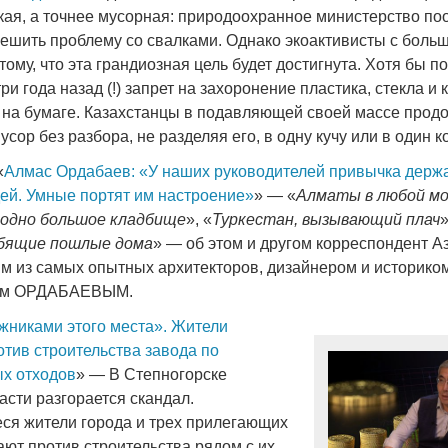
ская, а точнее мусорная: природоохранное министерство по
решить проблему со свалками. Однако экоактивисты с бол
тому, что эта грандиозная цель будет достигнута. Хотя бы по
и года назад (!) запрет на захоронение пластика, стекла и 
о на бумаге. Казахстанцы в подавляющей своей массе прод
усор без разбора, не разделяя его, в одну кучу или в один к
«
Алмас Ордабаев: «У наших руководителей привычка держа
ей. Умные портят им настроение»
» — «
Алматы в любой м
 одно большое кладбище
», «
Туркестан, вызывающий плач
»
бящие пошлые дома
» — об этом и другом корреспондент А
им из самых опытных архитекторов, дизайнером и историко
сом ОРДАБАЕВЫМ.
жниками этого места». Жители
отив строительства завода по
х отходов
» — В Степногорске
асти разгорается скандал.
я жители города и трех прилегающих
ают против строительства рядом с их