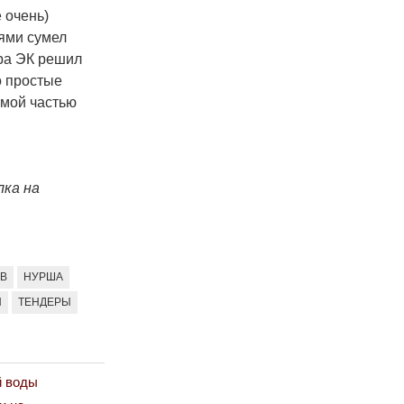
 очень)
иями сумел
ра ЭК решил
о простые
емой частью
лка на
В
НУРША
Н
ТЕНДЕРЫ
й воды