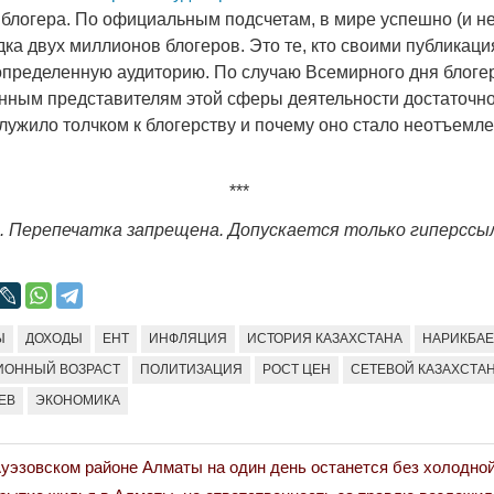
блогера. По официальным подсчетам, в мире успешно (и не
ка двух миллионов блогеров. Это те, кто своими публикац
определенную аудиторию. По случаю Всемирного дня блоге
енным представителям этой сферы деятельности достаточн
служило толчком к блогерству и почему оно стало неотъемл
***
г. Перепечатка запрещена. Допускается только гиперссы
Ы
ДОХОДЫ
ЕНТ
ИНФЛЯЦИЯ
ИСТОРИЯ КАЗАХСТАНА
НАРИКБАЕ
ИОННЫЙ ВОЗРАСТ
ПОЛИТИЗАЦИЯ
РОСТ ЦЕН
СЕТЕВОЙ КАЗАХСТА
ЕВ
ЭКОНОМИКА
Ауэзовском районе Алматы на один день останется без холодно