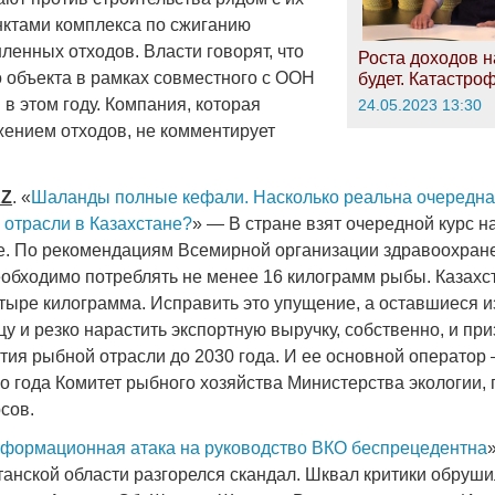
ктами комплекса по сжиганию
енных отходов. Власти говорят, что
Роста доходов н
о объекта в рамках совместного с ООН
будет. Катастро
 в этом году. Компания, которая
24.05.2023 13:30
жением отходов, не комментирует
KZ
. «
Шаланды полные кефали. Насколько реальна очередн
 отрасли в Казахстане?
» — В стране взят очередной курс н
ое. По рекомендациям Всемирной организации здравоохран
необходимо потреблять не менее 16 килограмм рыбы. Казахс
тыре килограмма. Исправить это упущение, а оставшиеся 
цу и резко нарастить экспортную выручку, собственно, и пр
тия рыбной отрасли до 2030 года. И ее основной оператор 
 года Комитет рыбного хозяйства Министерства экологии, 
сов.
формационная атака на руководство ВКО беспрецедентна
танской области разгорелся скандал. Шквал критики обруши