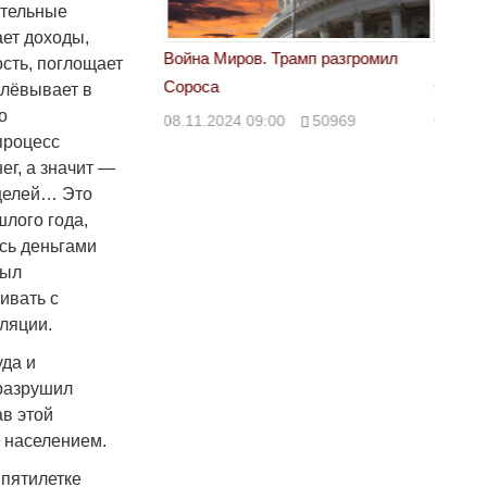
ительные
ет доходы,
 Трамп разгромил
Война Миров. Трамп разгромил
Война 
сть, поглощает
Сороса
Сорос
плёвывает в
о
00
50969
08.11.2024 09:00
50969
08.11.
процесс
ег, а значит —
 целей… Это
лого года,
сь деньгами
был
ивать с
ляции.
да и
разрушил
ав этой
с населением.
 пятилетке