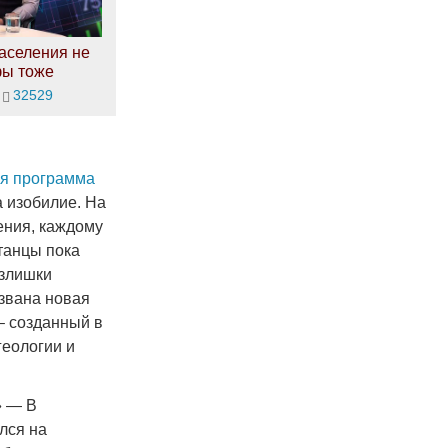
аселения не
фы тоже
32529
ая программа
а изобилие. На
ения, каждому
танцы пока
излишки
извана новая
– созданный в
геологии и
» — В
лся на