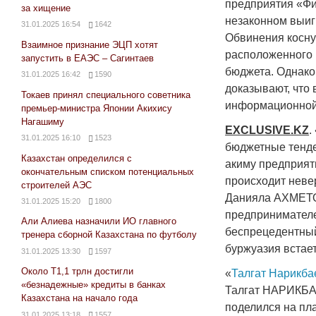
предприятия «Ф
за хищение
незаконном выиг
31.01.2025 16:54
1642
Обвинения косну
Взаимное признание ЭЦП хотят
расположенного 
запустить в ЕАЭС – Сагинтаев
бюджета. Однако
31.01.2025 16:42
1590
доказывают, что 
Токаев принял специального советника
информационной 
премьер-министра Японии Акихису
Нагашиму
EXCLUSIVE
.
KZ
.
31.01.2025 16:10
1523
бюджетные тенде
Казахстан определился с
акиму предприят
окончательным списком потенциальных
происходит неве
строителей АЭС
Данияла АХМЕТОВ
31.01.2025 15:20
1800
предпринимателей
Али Алиева назначили ИО главного
беспрецедентный 
тренера сборной Казахстана по футболу
буржуазия встает
31.01.2025 13:30
1597
Около Т1,1 трлн достигли
«
Талгат Нарикба
«безнадежные» кредиты в банках
Талгат НАРИКБА
Казахстана на начало года
поделился на п
31.01.2025 13:18
1557