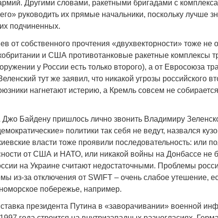
рмий. Другими словами, ракетными бригадами с комплекс
чего» руководить их прямые начальники, поскольку лучше з
их подчиненных.
в от собственного прочтения «двухвекторности» тоже не о
кобритании и США противотанковые ракетные комплексы т
оружении у России есть только второго), а от Евросоюза тр
Зеленский тут же заявил, что никакой угрозы российского вт
оюзники нагнетают истерию, а Кремль совсем не собирается
Джо Байдену пришлось лично звонить Владимиру Зеленск
демократические» политики так себя не ведут, назвался куз
 киевские власти тоже проявили последовательность: или 
сности от США и НАТО, или никакой войны на Донбассе не б
России на Украине считают недостаточными. Проблемы росс
емы из-за отключения от SWIFT – очень слабое утешение, е
рноморское побережье, например.
 ставка президента Путина в «заворачивании» военной ин
1997 года строится на внутризападных разногласиях. Герм