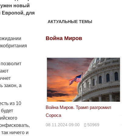
 нужен новый
 Европой, для
АКТУАЛЬНЫЕ ТЕМЫ
ов
Война Миров
Войн
 ожидании
икобритания
 позволит
тают
ачнет
ь закон, а
сть из 10
 Трамп разгромил
Война Миров. Трамп разгромил
Война 
 будет
Сороса
Сорос
лийского
00
50969
08.11.2024 09:00
50969
08.11.
конфисковать,
так ничего и