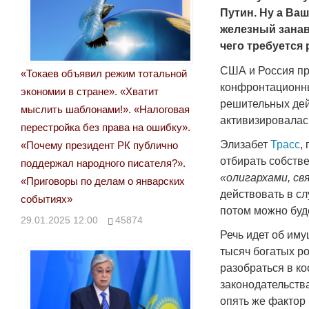
Путин. Ну а Ва
железный занав
чего требуется
США и Россия пр
«Токаев объявил режим тотальной
конфронтационны
экономии в стране». «Хватит
решительных дей
мыслить шаблонами!». «Налоговая
активизировалас
перестройка без права на ошибку».
Элизабет
Трасс
,
«Почему президент РК публично
отбирать собств
поддержал народного писателя?».
«олигархами, св
«Приговоры по делам о январских
действовать в сл
событиях»
потом можно буде
29.01.2025 12:00
45874
Речь идет об иму
тысяч богатых р
разобраться в ко
законодательства
опять же фактор