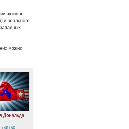
ии активов
) и реального
езападных
 них можно
я Дональда
48750