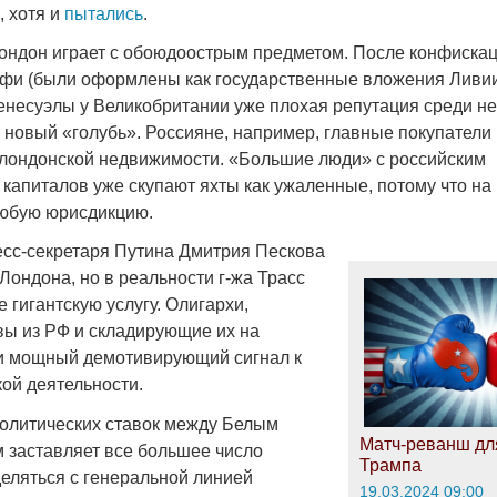
, хотя и
пытались
.
ондон играет с обоюдоострым предметом. После конфискац
и (были оформлены как государственные вложения Ливии
енесуэлы у Великобритании уже плохая репутация среди н
 новый «голубь». Россияне, например, главные покупатели
ондонской недвижимости. «Большие люди» с российским
капиталов уже скупают яхты как ужаленные, потому что на
любую юрисдикцию.
есс-секретаря Путина Дмитрия Пескова
Лондона, но в реальности г-жа Трасс
 гигантскую услугу. Олигархи,
ы из РФ и складирующие их на
и мощный демотивирующий сигнал к
ой деятельности.
олитических ставок между Белым
Матч-реванш дл
 заставляет все большее число
Трампа
деляться с генеральной линией
19.03.2024 09:00