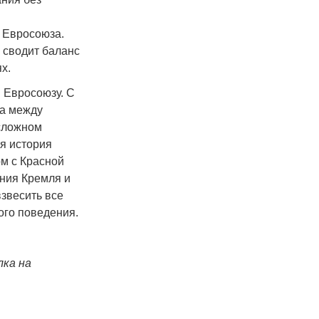
 Евросоюза.
 сводит баланс
х.
 Евросоюзу. С
ла между
 сложном
я история
ом с Красной
яния Кремля и
звесить все
ого поведения.
лка на