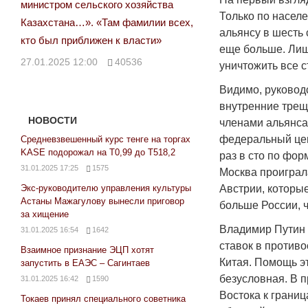
министром сельского хозяйства
Только по насел
Казахстана…». «Там фамилии всех,
альянсу в шесть
кто был приближен к власти»
еще больше. Лиш
27.01.2025 12:00
40536
уничтожить все с
Видимо, руковод
внутренние тре
НОВОСТИ
членами альянса
федеральный цен
Средневзвешенный курс тенге на торгах
KASE подорожал на Т0,99 до Т518,2
раз в сто по фор
31.01.2025 17:25
1575
Москва проиграла
Экс-руководителю управления культуры
Австрии, которы
Астаны Мажагулову вынесли приговор
больше России, 
за хищение
Владимир Путин 
31.01.2025 16:54
1642
ставок в против
Взаимное признание ЭЦП хотят
Китая. Помощь эт
запустить в ЕАЭС – Сагинтаев
безусловная. В 
31.01.2025 16:42
1590
Востока к границ
Токаев принял специального советника