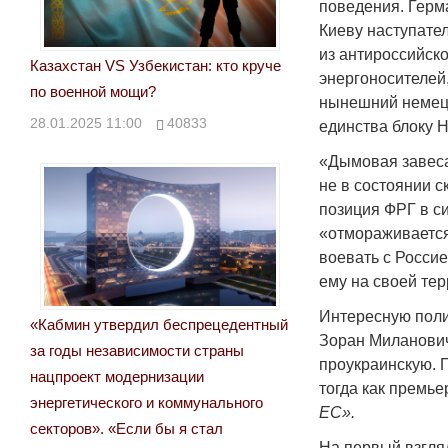
поведения. Герм
Киеву наступате
из антироссийск
Казахстан VS Узбекистан: кто круче
энергоносителей,
по военной мощи?
нынешний немецк
28.01.2025 11:00
40833
единства блоку 
«Дымовая завес
не в состоянии с
позиция ФРГ в с
«отмораживается
воевать с Росси
ему на своей те
Интересную поли
«Кабмин утвердил беспрецедентный
Зоран Миланови
за годы независимости страны
проукраинскую. 
нацпроект модернизации
тогда как премь
энергетического и коммунального
ЕС».
секторов». «Если бы я стал
На первый взгля