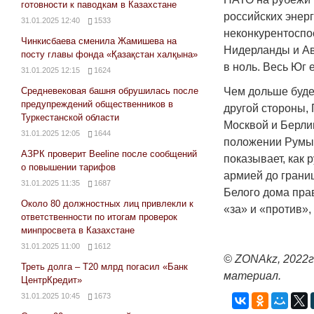
готовности к паводкам в Казахстане
российских энер
31.01.2025 12:40
1533
неконкурентоспо
Чинкисбаева сменила Жамишева на
Нидерланды и Ав
посту главы фонда «Қазақстан халқына»
в ноль. Весь Юг 
31.01.2025 12:15
1624
Средневековая башня обрушилась после
Чем дольше буде
предупреждений общественников в
другой стороны,
Туркестанской области
Москвой и Берли
31.01.2025 12:05
1644
положении Румы
АЗРК проверит Beeline после сообщений
показывает, как 
о повышении тарифов
армией до грани
31.01.2025 11:35
1687
Белого дома пра
Около 80 должностных лиц привлекли к
«за» и «против»
ответственности по итогам проверок
минпросвета в Казахстане
31.01.2025 11:00
1612
© ZONAkz, 2022г
Треть долга – Т20 млрд погасил «Банк
материал.
ЦентрКредит»
31.01.2025 10:45
1673