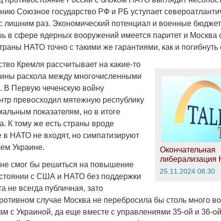
ению Союзное государство РФ и РБ уступает североатланти
 с лишним раз. Экономический потенциал и военные бюдже
ь в сфере ядерных вооружений имеется паритет и Москва 
траны НАТО точно с такими же гарантиями, как и погибнуть 
ство Кремля рассчитывает на какие-то
щины раскола между многочисленными
. В Первую чеченскую войну
тр превосходил мятежную республику
мальным показателям, но в итоге
. К тому же есть страны вроде
е в НАТО не входят, но симпатизируют
чем Украине.
Окончательная
либерализация 
не смог бы решиться на повышение
25.11.2024 08:30
остоянии с США и НАТО без поддержки
а не всегда публичная, зато
противном случае Москва не перебросила бы столь много во
ам с Украиной, да еще вместе с управлениями 35-ой и 36-о