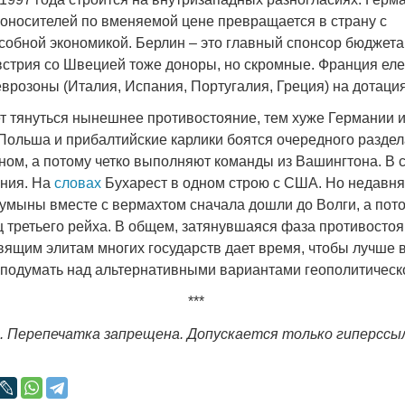
гоносителей по вменяемой цене превращается в страну с
собной экономикой. Берлин – это главный спонсор бюджета
стрия со Швецией тоже доноры, но скромные. Франция еле
еврозоны (Италия, Испания, Португалия, Греция) на дотация
т тянуться нынешнее противостояние, тем хуже Германии и
 Польша и прибалтийские карлики боятся очередного разде
ном, а потому четко выполняют команды из Вашингтона. В
ния. На
словах
Бухарест в одном строю с США. Но недавня
румыны вместе с вермахтом сначала дошли до Волги, а пот
ц третьего рейха. В общем, затянувшаяся фаза противосто
вящим элитам многих государств дает время, чтобы лучше в
, подумать над альтернативными вариантами геополитическ
***
. Перепечатка запрещена. Допускается только гиперссы