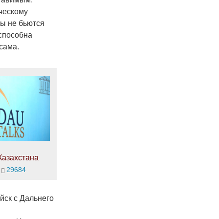
ческому
ты не бьются
способна
сама.
Казахстана
29684
йск с Дальнего
й