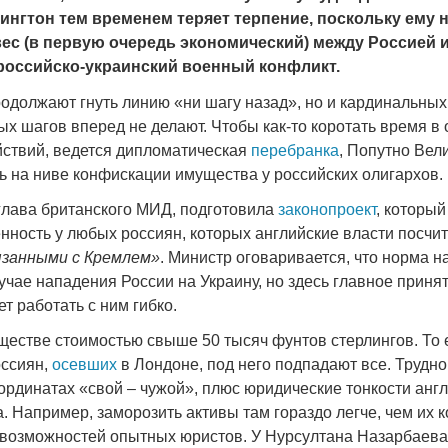
шингтон тем временем теряет терпение, поскольку ему
ес (в первую очередь экономический) между Россией и
 российско-украинский военный конфликт.
одолжают гнуть линию «ни шагу назад», но и кардинальных
Война Мир
х шагов вперед не делают. Чтобы как-то коротать время в
ствий, ведется дипломатическая
перебранка
, Попутно Вел
ь на ниве конфискации имущества у российских олигархов.
 глава британского МИД, подготовила
законопроект
, который
енность у любых россиян, которых английские власти посчи
язанными с Кремлем»
. Министр оговаривается, что норма н
учае нападения России на Украину, но здесь главное принят
т работать с ним гибко.
ществе стоимостью свыше 50 тысяч фунтов стерлингов. То е
Война Миров.
оссиян,
осевших
в Лондоне, под него подпадают все. Трудно
Сороса
ординатах «свой – чужой», плюс юридические тонкости анг
08.11.2024 09:
. Например, заморозить активы там гораздо легче, чем их 
 возможностей опытных юристов. У Нурсултана Назарбаева 