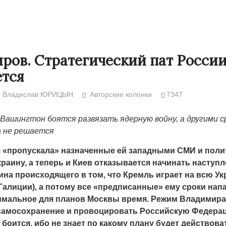
ров. Стратегический пат Росси
ется
Владислав ЮРИЦЫН
Авторские колонки
7347
 Вашингтон боятся развязать ядерную войну, а другими 
 не решается
 «пропускала» назначенные ей западными СМИ и поли
Народ выбрал свет
Странная заб
раину, а теперь и Киев отказывается начинать наступл
Дарига не ждё
17.10.2024 17:00
29972
ина происходящего в том, что Кремль играет на всю Ук
Авиакомпании
 Галиции), а потому все «предписанные» ему сроки нап
мошенниками
имальное для планов Москвы время. Режим Владимира
 самосохранение и провоцировать Российскую Федера
30.10.2024 14:
боится, ибо не знает по какому плану будет действов