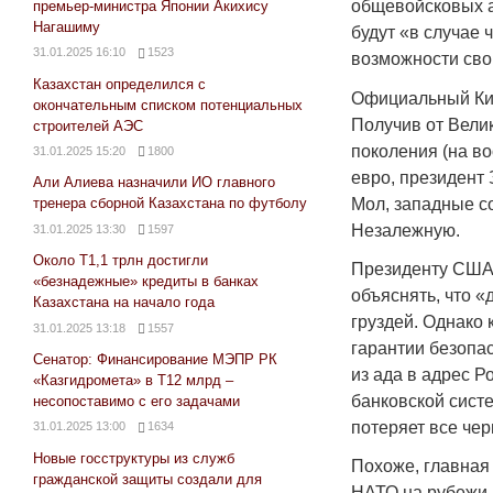
общевойсковых а
премьер-министра Японии Акихису
Нагашиму
будут «в случае 
31.01.2025 16:10
1523
возможности сво
Казахстан определился с
Официальный Кие
окончательным списком потенциальных
Получив от Вели
строителей АЭС
поколения (на во
31.01.2025 15:20
1800
евро, президент 
Али Алиева назначили ИО главного
Мол, западные с
тренера сборной Казахстана по футболу
Незалежную.
31.01.2025 13:30
1597
Около Т1,1 трлн достигли
Президенту США 
«безнадежные» кредиты в банках
объяснять, что «
Казахстана на начало года
груздей. Однако
31.01.2025 13:18
1557
гарантии безопа
Сенатор: Финансирование МЭПР РК
из ада в адрес 
«Казгидромета» в Т12 млрд –
банковской сист
несопоставимо с его задачами
потеряет все че
31.01.2025 13:00
1634
Новые госструктуры из служб
Похоже, главная
гражданской защиты создали для
НАТО на рубежи 