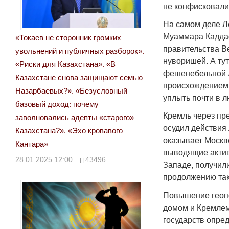
не конфисковали
На самом деле Л
Муаммара Каддаф
«Токаев не сторонник громких
правительства В
увольнений и публичных разборок».
нуворишей. А тут
«Риски для Казахстана». «В
фешенебельной л
Казахстане снова защищают семью
происхождением 
Назарбаевых?». «Безусловный
уплыть почти в 
базовый доход: почему
Кремль через пр
заволновались адепты «старого»
осудил действия 
Казахстана?». «Эхо кровавого
оказывает Москве
Кантара»
выводящие актив
28.01.2025 12:00
43496
Западе, получил
продолжению так
Повышение геоп
домом и Кремлем
государств опре