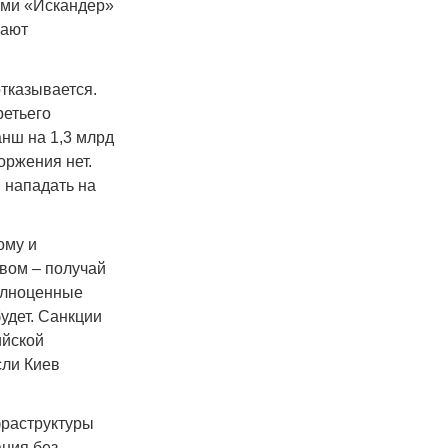
ами «Искандер»
нают
тказывается.
ретьего
анш на 1,3 млрд
оржения нет.
 нападать на
ому и
овом – получай
полноценные
удет. Санкции
ийской
сли Киев
фраструктуры
ания без