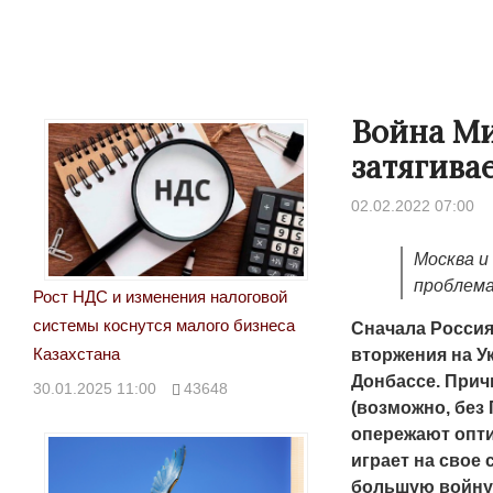
Война Ми
затягива
02.02.2022 07:00
Москва и
проблема
Рост НДС и изменения налоговой
системы коснутся малого бизнеса
Сначала Россия
Казахстана
вторжения на Ук
Донбассе. Прич
30.01.2025 11:00
43648
(возможно, без
опережают опт
играет на свое
большую войну 