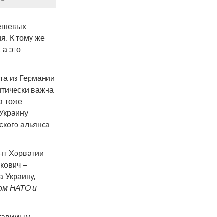
дешевых
я. К тому же
 а это
та из Германии
итически важна
а тоже
а Украину
ского альянса
нт Хорватии
кович –
 Украину,
ом НАТО и
ставимым.