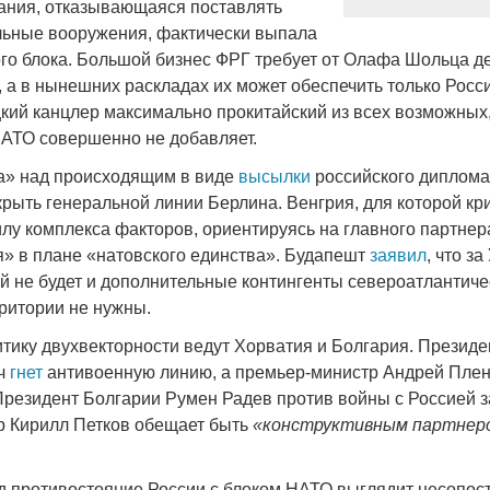
ания, отказывающаяся поставлять
льные вооружения, фактически выпала
ого блока. Большой бизнес ФРГ требует от Олафа Шольца 
 а в нынешних раскладах их может обеспечить только Росси
ий канцлер максимально прокитайский из всех возможных,
НАТО совершенно не добавляет.
а» над происходящим в виде
высылки
российского диплома
крыть генеральной линии Берлина. Венгрия, для которой кр
илу комплекса факторов, ориентируясь на главного партнер
» в плане «натовского единства». Будапешт
заявил
, что з
ей не будет и дополнительные контингенты североатлантиче
рритории не нужны.
тику двухвекторности ведут Хорватия и Болгария. Президе
ч
гнет
антивоенную линию, а премьер-министр Андрей Плен
Президент Болгарии Румен Радев против войны с Россией за
ер Кирилл Петков обещает быть
«конструктивным партнер
д противостояние России с блоком НАТО выглядит несопо