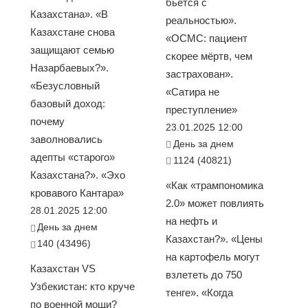
бьется с
Казахстана». «В
реальностью».
Казахстане снова
«ОСМС: пациент
защищают семью
скорее мёртв, чем
Назарбаевых?».
застрахован».
«Безусловный
«Сатира не
базовый доход:
преступление»
почему
23.01.2025 12:00
заволновались
День за днем
адепты «старого»
1124 (40821)
Казахстана?». «Эхо
«Как «трампономика
кровавого Кантара»
2.0» может повлиять
28.01.2025 12:00
на нефть и
День за днем
Казахстан?». «Цены
140 (43496)
на картофель могут
Казахстан VS
взлететь до 750
Узбекистан: кто круче
тенге». «Когда
по военной мощи?