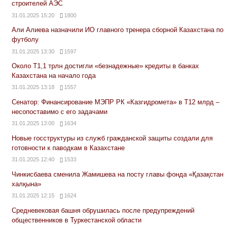
строителей АЭС
31.01.2025 15:20
1800
Али Алиева назначили ИО главного тренера сборной Казахстана по
футболу
31.01.2025 13:30
1597
Около Т1,1 трлн достигли «безнадежные» кредиты в банках
Казахстана на начало года
31.01.2025 13:18
1557
Сенатор: Финансирование МЭПР РК «Казгидромета» в Т12 млрд –
несопоставимо с его задачами
31.01.2025 13:00
1634
Новые госструктуры из служб гражданской защиты создали для
готовности к паводкам в Казахстане
31.01.2025 12:40
1533
Чинкисбаева сменила Жамишева на посту главы фонда «Қазақстан
халқына»
31.01.2025 12:15
1624
Средневековая башня обрушилась после предупреждений
общественников в Туркестанской области