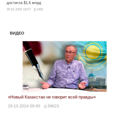
достигла $1,6 млрд
30.01.2025 18:57
1482
ВИДЕО
«Новый Казахстан не говорит всей правды»
Лон
ми
29.10.2024 09:00
39623
28.