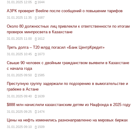
31.01.2025 12:05
1644
АЗРК проверит Beeline после сообщений о повышении тарифов
31.01.2025 11:35
1687
Около 80 должностных лиц привлекли к ответственности по итогам
проверок минпросвета в Казахстане
31.01.2025 11:00
1612
Треть долга – Т20 млрд погасил «Банк ЦентрКредит»
31.01.2025 10:45
1673
Свыше 90 человек с двойным гражданством выявили в Казахстане
с начала года
31.01.2025 09:50
1585
Преступную группу задержали по подозрению в вымогательстве и
грабеже в Астане
31.01.2025 09:40
1639
$888 млн начислили казахстанским детям из Нацфонда в 2025 году
31.01.2025 09:25
1474
Цены на нефть изменились разнонаправленно на мировых биржах
31.01.2025 09:10
1509