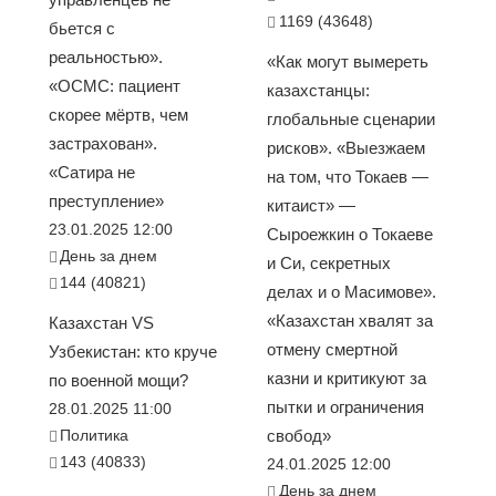
1169 (43648)
бьется с
реальностью».
«Как могут вымереть
«ОСМС: пациент
казахстанцы:
скорее мёртв, чем
глобальные сценарии
застрахован».
рисков». «Выезжаем
«Сатира не
на том, что Токаев —
преступление»
китаист» —
23.01.2025 12:00
Сыроежкин о Токаеве
День за днем
и Си, секретных
144 (40821)
делах и о Масимове».
«Казахстан хвалят за
Казахстан VS
отмену смертной
Узбекистан: кто круче
казни и критикуют за
по военной мощи?
пытки и ограничения
28.01.2025 11:00
Политика
свобод»
143 (40833)
24.01.2025 12:00
День за днем