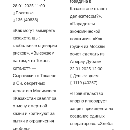
говядина в
28.01.2025 11:00
Казахстане станет
Политика
деликатесом?».
136 (40833)
«Парадоксы
«Как могут вымереть
экономической
казахстанцы:
политики». «Как
глобальные сценарии
грузин из Москвы
рисков». «Выезжаем
хочет сделать из
на том, что Токаев —
Атырау Дубай»
китаист» —
22.01.2025 12:00
Сыроежкин о Токаеве
День за днем
1119 (40257)
и Си, секретных
делах и о Масимове».
«Правительство
«Казахстан хвалят за
упорно игнорирует
отмену смертной
запрет президента на
казни и критикуют за
создание единых
пытки и ограничения
операторов». «Хлеба
свобод»