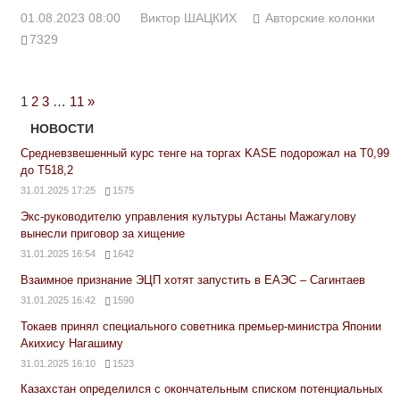
01.08.2023 08:00
Виктор ШАЦКИХ
Авторские колонки
7329
Next
1
2
3
…
11
»
Posts
НОВОСТИ
Средневзвешенный курс тенге на торгах KASE подорожал на Т0,99
до Т518,2
31.01.2025 17:25
1575
Экс-руководителю управления культуры Астаны Мажагулову
вынесли приговор за хищение
31.01.2025 16:54
1642
Взаимное признание ЭЦП хотят запустить в ЕАЭС – Сагинтаев
31.01.2025 16:42
1590
Токаев принял специального советника премьер-министра Японии
Акихису Нагашиму
31.01.2025 16:10
1523
Казахстан определился с окончательным списком потенциальных