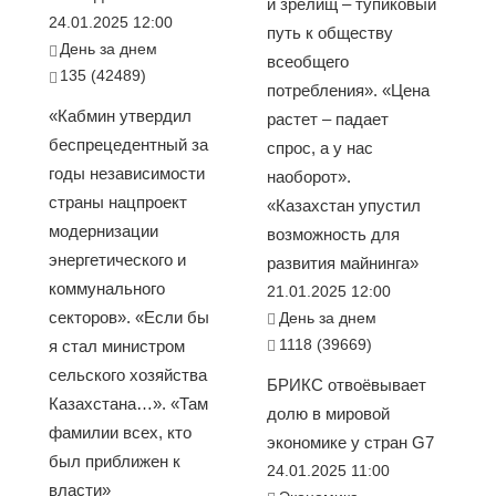
и зрелищ – тупиковый
24.01.2025 12:00
путь к обществу
День за днем
всеобщего
135 (42489)
потребления». «Цена
«Кабмин утвердил
растет – падает
беспрецедентный за
спрос, а у нас
годы независимости
наоборот».
страны нацпроект
«Казахстан упустил
модернизации
возможность для
энергетического и
развития майнинга»
коммунального
21.01.2025 12:00
секторов». «Если бы
День за днем
1118 (39669)
я стал министром
сельского хозяйства
БРИКС отвоёвывает
Казахстана…». «Там
долю в мировой
фамилии всех, кто
экономике у стран G7
был приближен к
24.01.2025 11:00
власти»