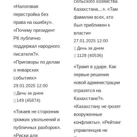
сельского хозяйства
«Налоговая
Казахстана…». «Там
перестройка без
фамилии всех, кто
права на ошибку».
был приближен к
«Почему президент
власти»
РК публично
27.01.2025 12:00
поддержал народного
День за днем
писателя?».
1128 (40536)
«Приговоры по делам
«Трамп в ударе. Как
о январских
первые решения
событиях»
новой администрации
29.01.2025 12:00
отразятся на
День за днем
Казахстане?».
149 (45874)
«Казахстану не грозят
«Токаев не сторонник
вооруженные
громких увольнений и
конфликты». «Рейтинг
публичных разборок».
управленцев не
«Риски для