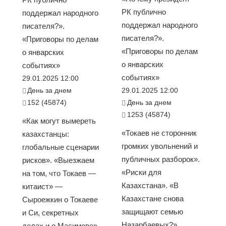
РК публично
поддержал народного
поддержал народного
писателя?».
писателя?».
«Приговоры по делам
«Приговоры по делам
о январских
о январских
событиях»
событиях»
29.01.2025 12:00
День за днем
29.01.2025 12:00
152 (45874)
День за днем
1253 (45874)
«Как могут вымереть
«Токаев не сторонник
казахстанцы:
громких увольнений и
глобальные сценарии
публичных разборок».
рисков». «Выезжаем
«Риски для
на том, что Токаев —
Казахстана». «В
китаист» —
Казахстане снова
Сыроежкин о Токаеве
защищают семью
и Си, секретных
Назарбаевых?».
делах и о Масимове».