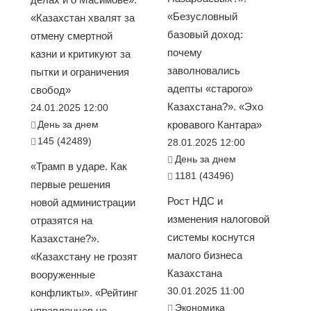
«Безусловный
«Казахстан хвалят за
базовый доход:
отмену смертной
почему
казни и критикуют за
заволновались
пытки и ограничения
адепты «старого»
свобод»
Казахстана?». «Эхо
24.01.2025 12:00
День за днем
кровавого Кантара»
145 (42489)
28.01.2025 12:00
День за днем
«Трамп в ударе. Как
1181 (43496)
первые решения
Рост НДС и
новой администрации
изменения налоговой
отразятся на
системы коснутся
Казахстане?».
малого бизнеса
«Казахстану не грозят
Казахстана
вооруженные
30.01.2025 11:00
конфликты». «Рейтинг
Экономика
управленцев не