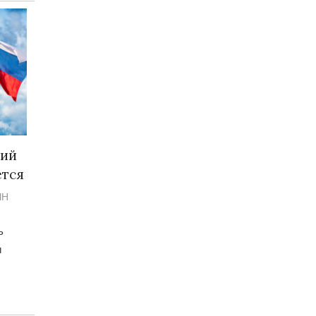
кий
ется
ЫН
ь
и