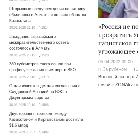
Штормовые предупреждения на пятницу
объявлены в Алматы и во всех областях
Казахстана
«Россия не п
30.01.2025 21:10
1514
превратить У
Заседание Евразийского
нацистское г
межправительственного совета
состоялось в Алматы
угрожающее 
30.01.2025 20:15
1520
05.04.2022 09:00
380 кубометров снега сошло при
За рубежом
профспуске лавин в четверг в ВКО
Военный эксперт 
30.01.2025 20:10
1319
связи с ZONAkz п
Стали известны детали соглашения с
Саудовской Аравией по ВЭС в
Джунгарских воротах
30.01.2025 19:10
1588
Двусторонняя торговля между
Казахстаном и Кыргызстаном достигла
$1,6 млрд
30.01.2025 18:57
1482