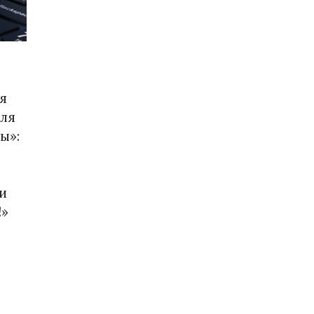
я
для
ы»:
ши
!»