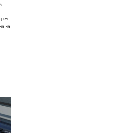
А
треч
на на