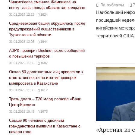
Чинкисбаева сменила Жамишева на
За рубежом
посту главы фонда «Қазақстан халқына»
Наибольший инфо
31.01.2025 12:15
1624
прошедшей неделе
Средневековая башня обрушилась после
китайским метеор
предупреждений общественников в
Туркестанской области
территорией США
31.01.2025 12:05
1644
АЗРК проверит Beeline после сообщений
о повышении тарифов
31.01.2025 11:35
1687
Около 80 должностных лиц привлекли к
ответственности по итогам проверок
минпросвета в Казахстане
31.01.2025 11:00
1612
Треть долга – Т20 млрд погасил «Банк
ЦентрКредит»
31.01.2025 10:45
1673
Свыше 90 человек с двойным
гражданством выявили в Казахстане с
«Арсенал из 
начала года