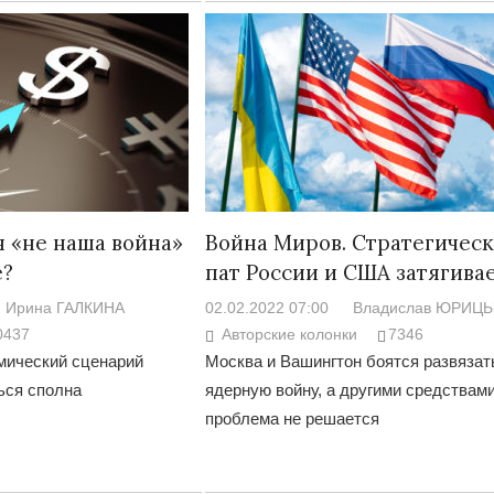
я «не наша война»
Война Миров. Стратегичес
е?
пат России и США затягива
Ирина ГАЛКИНА
02.02.2022 07:00
Владислав ЮРИЦ
0437
Авторские колонки
7346
мический сценарий
Москва и Вашингтон боятся развязат
ься сполна
ядерную войну, а другими средствам
проблема не решается