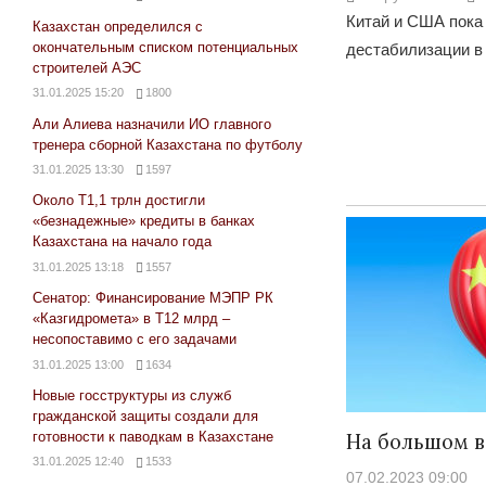
Китай и США пока 
Казахстан определился с
окончательным списком потенциальных
дестабилизации в
строителей АЭС
31.01.2025 15:20
1800
Али Алиева назначили ИО главного
тренера сборной Казахстана по футболу
31.01.2025 13:30
1597
Около Т1,1 трлн достигли
«безнадежные» кредиты в банках
Казахстана на начало года
31.01.2025 13:18
1557
Сенатор: Финансирование МЭПР РК
«Казгидромета» в Т12 млрд –
несопоставимо с его задачами
31.01.2025 13:00
1634
Новые госструктуры из служб
гражданской защиты создали для
На большом 
готовности к паводкам в Казахстане
31.01.2025 12:40
1533
07.02.2023 09:00