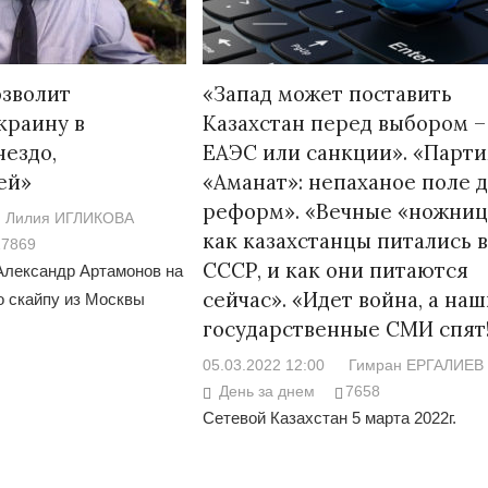
озволит
«Запад может поставить
краину в
Казахстан перед выбором –
нездо,
ЕАЭС или санкции». «Парти
ей»
«Аманат»: непаханое поле 
реформ». «Вечные «ножниц
Лилия ИГЛИКОВА
как казахстанцы питались в
17869
СССР, и как они питаются
Александр Артамонов на
сейчас». «Идет война, а на
о скайпу из Москвы
государственные СМИ спят
05.03.2022 12:00
Гимран ЕРГАЛИЕВ
День за днем
7658
Сетевой Казахстан 5 марта 2022г.