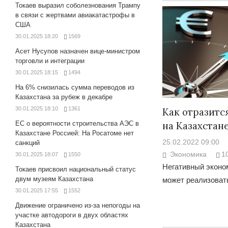
Токаев выразил соболезнования Трампу
в связи с жертвами авиакатастрофы в
США
30.01.2025 18:20
1569
Асет Нусупов назначен вице-министром
торговли и интеграции
30.01.2025 18:15
1494
На 6% снизилась сумма переводов из
Казахстана за рубеж в декабре
30.01.2025 18:10
1361
Как отразитс
ЕС о вероятности строительства АЭС в
на Казахстан
Казахстане Россией: На Росатоме нет
25.02.2022 09:00
санкций
Экономика
1
30.01.2025 18:07
1550
Негативный эконо
Токаев присвоил национальный статус
двум музеям Казахстана
может реализоват
30.01.2025 17:55
1552
Движение ограничено из-за непогоды на
участке автодороги в двух областях
Казахстана