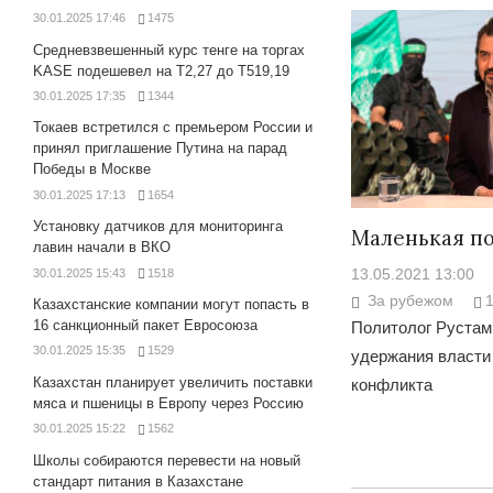
30.01.2025 17:46
1475
Средневзвешенный курс тенге на торгах
KASE подешевел на Т2,27 до Т519,19
30.01.2025 17:35
1344
Токаев встретился с премьером России и
принял приглашение Путина на парад
Победы в Москве
30.01.2025 17:13
1654
Установку датчиков для мониторинга
Маленькая п
лавин начали в ВКО
13.05.2021 13:00
30.01.2025 15:43
1518
За рубежом
Казахстанские компании могут попасть в
16 санкционный пакет Евросоюза
Политолог Рустам
30.01.2025 15:35
1529
удержания власти
Казахстан планирует увеличить поставки
конфликта
мяса и пшеницы в Европу через Россию
30.01.2025 15:22
1562
Школы собираются перевести на новый
стандарт питания в Казахстане