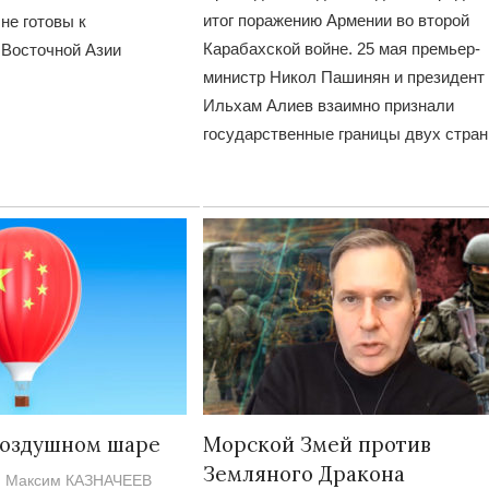
итог поражению Армении во второй
не готовы к
Карабахской войне. 25 мая премьер-
 Восточной Азии
министр Никол Пашинян и президент
Ильхам Алиев взаимно признали
государственные границы двух стран
Война Мир
Война Миров.
Сороса
воздушном шаре
Морской Змей против
08.11.2024 09:
Земляного Дракона
Максим КАЗНАЧЕЕВ