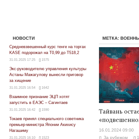
НОВОСТИ
МЕТКА:
ВОЕННЫ
Средневзвешенный курс тенге на торгах
KASE подорожал на Т0,99 до Т518,2
31.01.2025 17:25
1575
Экс-руководителю управления культуры
Астаны Мажагулову вынесли приговор
за хищение
31.01.2025 16:54
1642
Взаимное признание ЭЦП хотят
запустить в ЕАЭС – Сагинтаев
31.01.2025 16:42
1590
Тайвань оста
«подвешенно
Токаев принял специального советника
премьер-министра Японии Акихису
16.01.2024 09:00
Нагашиму
За рубежом
31.01.2025 16:10
1523