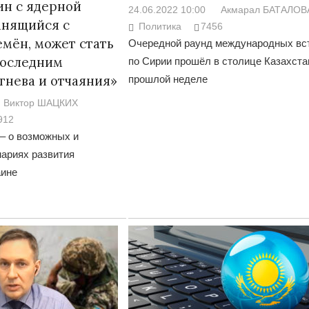
ин с ядерной
24.06.2022 10:00
Акмарал БАТАЛОВ
анящийся с
Политика
7456
емён, может стать
Очередной раунд международных вс
последним
по Сирии прошёл в столице Казахста
гнева и отчаяния»
прошлой неделе
Виктор ШАЦКИХ
912
 – о возможных и
ариях развития
аине