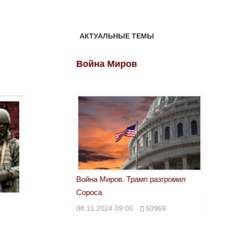
АКТУАЛЬНЫЕ ТЕМЫ
ов
Война Миров
Войн
 Трамп разгромил
Война Миров. Трамп разгромил
Война 
Сороса
Сорос
00
50969
08.11.2024 09:00
50969
08.11.