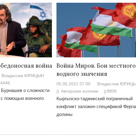
обедоносная война
Война Миров. Бои местного
водного значения
Владислав ЮРИЦЫН
14446
05.05.2021 07:00
Владислав ЮРИЦ
 Бурнашев о сложности
Авторские колонки
8808
 с помощью военного
Кыргызско-таджикский пограничный
конфликт заложен спецификой Ферга
долины