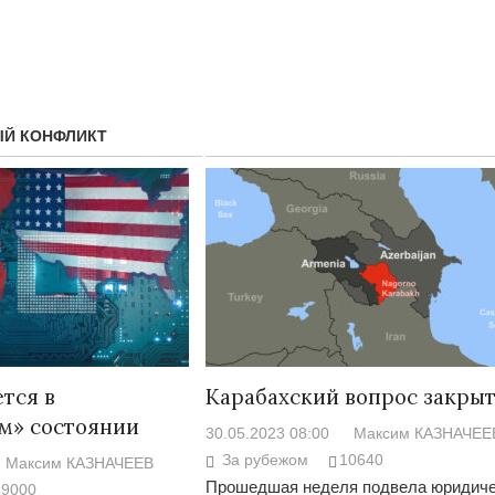
Й КОНФЛИКТ
Народ выбрал свет
Странная заб
Дарига не ждё
17.10.2024 17:00
29972
ется в
Карабахский вопрос закры
Авиакомпании
м» состоянии
30.05.2023 08:00
Максим КАЗНАЧЕЕ
мошенниками
За рубежом
10640
Максим КАЗНАЧЕЕВ
30.10.2024 14:
Прошедшая неделя подвела юридич
19000