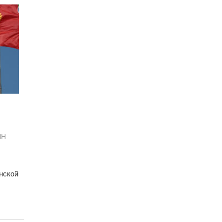
ЫН
нской