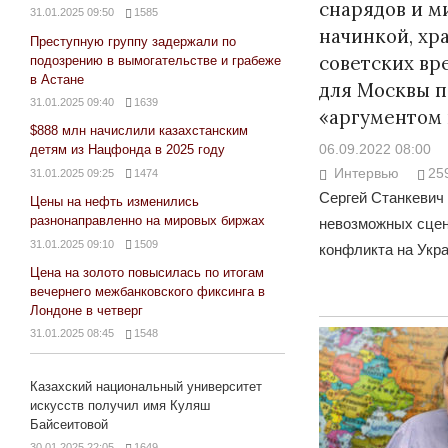
снарядов и м
31.01.2025 09:50
1585
начинкой, хр
Преступную группу задержали по
советских вр
подозрению в вымогательстве и грабеже
в Астане
для Москвы 
31.01.2025 09:40
1639
«аргументом 
$888 млн начислили казахстанским
06.09.2022 08:00
детям из Нацфонда в 2025 году
Интервью
25
31.01.2025 09:25
1474
Сергей Станкевич
Цены на нефть изменились
разнонаправленно на мировых биржах
невозможных сцен
31.01.2025 09:10
1509
конфликта на Укр
Цена на золото повысилась по итогам
вечернего межбанковского фиксинга в
Лондоне в четверг
31.01.2025 08:45
1548
Казахский национальный университет
искусств получил имя Куляш
Байсеитовой
30.01.2025 22:05
1649