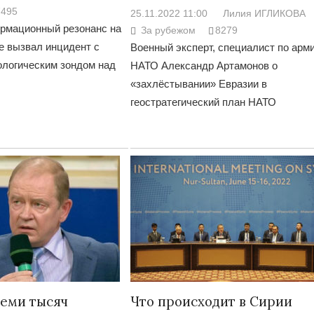
7495
25.11.2022 11:00
Лилия ИГЛИКОВА
рмационный резонанс на
За рубежом
8279
 вызвал инцидент с
Военный эксперт, специалист по арм
ологическим зондом над
НАТО Александр Артамонов о
«захлёстывании» Евразии в
геостратегический план НАТО
семи тысяч
Что происходит в Сирии