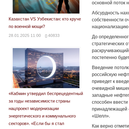
основной поток 
Абсурдность нах
Казахстан VS Узбекистан: кто круче
собственности о
по военной мощи?
национализацию 
28.01.2025 11:00
40833
До определенног
стратегических 
раскручивающийс
постепенно буде
Введение потолк
российскую нефт
приведет к введ
очевидной мишен
«Кабмин утвердил беспрецедентный
западные нефтег
за годы независимости страны
способен ввести 
нацпроект модернизации
принадлежащей 
энергетического и коммунального
«Шелл».
секторов». «Если бы я стал
Как верно отмет