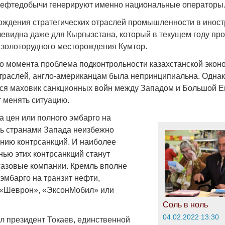
нефтедобычи генерируют именно национальные операторы
ождения стратегических отраслей промышленности в инос
чевидна даже для Кыргызстана, который в текущем году пр
золоторудного месторождения Кумтор.
о момента проблема подконтрольности казахстанской эконо
отраслей, англо-американцам была непринципиальна. Одна
я маховик санкционных войн между Западом и Большой Е
т менять ситуацию.
а цен или полного эмбарго на
ь странами Запада неизбежно
ению контрсанкций. И наиболее
ью этих контрсанкций станут
азовые компании. Кремль вполне
эмбарго на транзит нефти,
«Шеврон», «ЭксонМобил» или
Соль в ноль
04.02.2022 13:30
ил президент Токаев, единственной