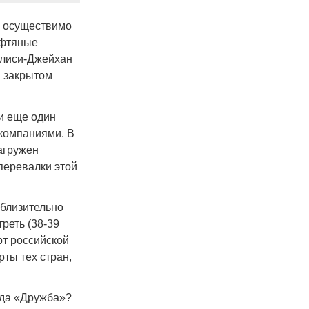
о осуществимо
ефтяные
илиси-Джейхан
 в закрытом
и еще один
компаниями. В
агружен
перевалки этой
иблизительно
треть (38-39
рт российской
рты тех стран,
ода «Дружба»?