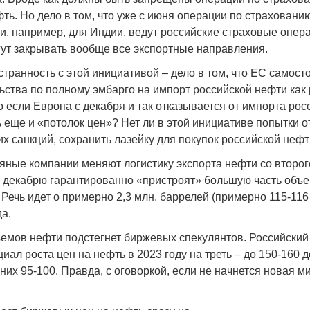
ь. Но дело в том, что уже с июня операции по страхованию
, например, для Индии, ведут российские страховые опера
гут закрывать вообще все экспортные направления.
странность с этой инициативой – дело в том, что ЕС самост
Война Мир
ьства по полному эмбарго на импорт российской нефти как 
о если Европа с декабря и так отказывается от импорта рос
ь еще и «потолок цен»? Нет ли в этой инициативе попытки о
х санкций, сохранить лазейку для покупок российской неф
яные компании меняют логистику экспорта нефти со второг
 к декабрю гарантированно «пристроят» большую часть объ
Речь идет о примерно 2,3 млн. баррелей (примерно 115-116 
а.
ъемов нефти подстегнет биржевых спекулянтов. Российски
Война Миров.
иал роста цен на нефть в 2023 году на треть – до 150-160 
Сороса
их 95-100. Правда, с оговоркой, если не начнется новая м
08.11.2024 09: