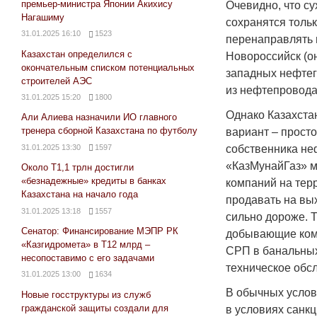
премьер-министра Японии Акихису
Очевидно, что с
Нагашиму
сохранятся толь
31.01.2025 16:10
1523
перенаправлять 
Казахстан определился с
Новороссийск (он
окончательным списком потенциальных
западных нефтег
строителей АЭС
из нефтепровода
31.01.2025 15:20
1800
Однако Казахста
Али Алиева назначили ИО главного
тренера сборной Казахстана по футболу
вариант – прост
31.01.2025 13:30
1597
собственника не
«КазМунайГаз» м
Около Т1,1 трлн достигли
«безнадежные» кредиты в банках
компаний на тер
Казахстана на начало года
продавать на вы
31.01.2025 13:18
1557
сильно дороже. 
Сенатор: Финансирование МЭПР РК
добывающие ком
«Казгидромета» в Т12 млрд –
СРП в банальны
несопоставимо с его задачами
техническое обс
31.01.2025 13:00
1634
В обычных услов
Новые госструктуры из служб
гражданской защиты создали для
в условиях санкц