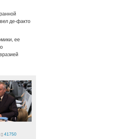
.
транной
овел де-факто
мики, ее
ко
вразией
41750