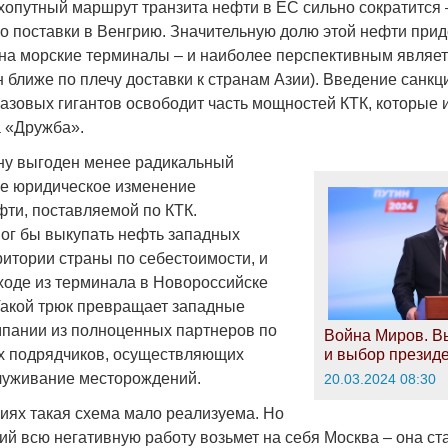
ухопутный маршрут транзита нефти в ЕС сильно сократится 
ко поставки в Венгрию. Значительную долю этой нефти прид
на морские терминалы – и наиболее перспективным являе
 ближе по плечу доставки к странам Азии). Введение санк
азовых гигантов освободит часть мощностей КТК, которые 
 «Дружба».
ну выгоден менее радикальный
ое юридическое изменение
фти, поставляемой по КТК.
ог бы выкупать нефть западных
ритории страны по себестоимости, и
ходе из терминала в Новороссийске
Такой трюк превращает западные
пании из полноценных партнеров по
Война Миров. В
х подрядчиков, осуществляющих
и выбор презид
луживание месторождений.
20.03.2024 08:30
иях такая схема мало реализуема. Но
ий всю негативную работу возьмет на себя Москва – она ст