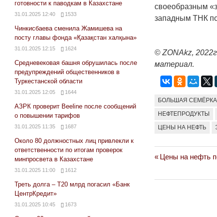
готовности к паводкам в Казахстане
своеобразным «з
31.01.2025 12:40
1533
западным ТНК по
Чинкисбаева сменила Жамишева на
посту главы фонда «Қазақстан халқына»
31.01.2025 12:15
1624
© ZONAkz, 2022г
Средневековая башня обрушилась после
материал.
предупреждений общественников в
Туркестанской области
31.01.2025 12:05
1644
БОЛЬШАЯ СЕМЁРК
АЗРК проверит Beeline после сообщений
НЕФТЕПРОДУКТЫ
о повышении тарифов
31.01.2025 11:35
1687
ЦЕНЫ НА НЕФТЬ
Около 80 должностных лиц привлекли к
ответственности по итогам проверок
Previous
Цены на нефть 
Навигация
минпросвета в Казахстане
Post:
31.01.2025 11:00
1612
по
Треть долга – Т20 млрд погасил «Банк
ЦентрКредит»
записям
31.01.2025 10:45
1673