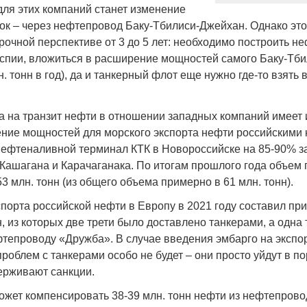
для этих компаний станет изменение
вок – через нефтепровод Баку-Тбилиси-Джейхан. Однако эт
рочной перспективе от 3 до 5 лет: необходимо построить н
спии, вложиться в расширение мощностей самого Баку-Тб
лн. тонн в год), да и танкерный флот еще нужно где-то взять
а на транзит нефти в отношении западных компаний имеет 
ние мощностей для морского экспорта нефти российскими 
ефтеналивной терминал КТК в Новороссийске на 85-90% з
 Кашагана и Карачаганака. По итогам прошлого года объем 
3 млн. тонн (из общего объема примерно в 61 млн. тонн).
порта российской нефти в Европу в 2021 году составил пр
н, из которых две трети было доставлено танкерами, а одна 
ефтепроводу «Дружба». В случае введения эмбарго на экспо
роблем с танкерами особо не будет – они просто уйдут в по
ерживают санкции.
ожет компенсировать 38-39 млн. тонн нефти из нефтепров