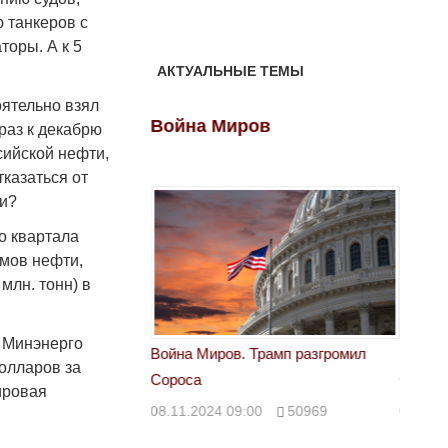
 танкеров с
торы. А к 5
АКТУАЛЬНЫЕ ТЕМЫ
оятельно взял
ов
Война Миров
Войн
раз к декабрю
сийской нефти,
тказаться от
ти?
о квартала
емов нефти,
млн. тонн) в
й Минэнерго
 Трамп разгромил
Война Миров. Трамп разгромил
Война 
долларов за
Сороса
Сорос
ировая
00
50969
08.11.2024 09:00
50969
08.11.