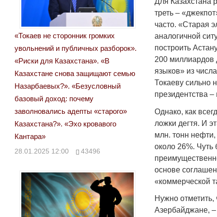
Для Казахстана 
треть – «джекпот
часто. «Старая э
«Токаев не сторонник громких
аналогичной сит
построить Астан
увольнений и публичных разборок».
200 миллиардов 
«Риски для Казахстана». «В
языков» из числ
Казахстане снова защищают семью
Токаеву сильно н
Назарбаевых?». «Безусловный
президентства – 
базовый доход: почему
заволновались адепты «старого»
Однако, как всег
ложки дегтя. И э
Казахстана?». «Эхо кровавого
млн. тонн нефти
Кантара»
около 26%. Чуть
28.01.2025 12:00
43496
преимущественно
основе соглашен
«коммерческой т
Нужно отметить, 
Азербайджане, – 