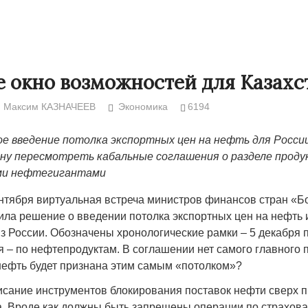
 окно возможностей для Казахс
Максим КАЗНАЧЕЕВ
Экономика
6194
е введение потолка экспортных цен на нефть для Росси
ну пересмотреть кабальные соглашения о разделе проду
ми нефтегигантами
тября виртуальная встреча министров финансов стран «
ла решение о введении потолка экспортных цен на нефть 
Народ выбрал свет
Странная заб
з России. Обозначены хронологические рамки – 5 декабря 
Дарига не ждё
17.10.2024 17:00
29972
 – по нефтепродуктам. В соглашении нет самого главного п
Авиакомпании
нефть будет признана этим самым «потолком»?
мошенниками
писание инструментов блокирования поставок нефти сверх 
30.10.2024 14:
а. Вроде как должны быть запрещены операции по страхова