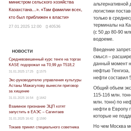
министром сельского хозяйства
альтернативной 
Казахстана…». «Там фамилии всех,
логистики поста
кто был приближен к власти»
только в среднес
терминалы на Ка
27.01.2025 12:00
40536
(с 50 до 80-90 м
водоеме.
Введение запрет
НОВОСТИ
смысл – расшире
Средневзвешенный курс тенге на торгах
данный момент н
KASE подорожал на Т0,99 до Т518,2
нефтью Тенгиза,
31.01.2025 17:25
1575
нефти составил 5
Экс-руководителю управления культуры
Астаны Мажагулову вынесли приговор
Общий объем экс
за хищение
115-116 млн. тон
31.01.2025 16:54
1642
млн. тонн) по н
Взаимное признание ЭЦП хотят
нефти в Европу п
запустить в ЕАЭС – Сагинтаев
которые не подд
31.01.2025 16:42
1590
Но чем Москва м
Токаев принял специального советника