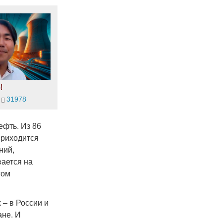
!
31978
ефть. Из 86
приходится
ний,
ается на
гом
 – в России и
ане. И