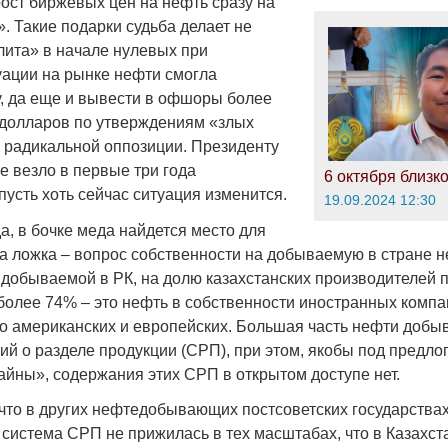
рост биржевых цен на нефть сразу на
». Такие подарки судьба делает не
лита» в начале нулевых при
уации на рынке нефти смогла
у, да еще и вывести в офшоры более
долларов по утверждениям «злых
а радикальной оппозиции. Президенту
е везло в первые три года
6 октября близко
пусть хоть сейчас ситуация изменится.
19.09.2024 12:30
да, в бочке меда найдется место для
та ложка – вопрос собственности на добываемую в стране н
, добываемой в РК, на долю казахстанских производителей 
 более 74% – это нефть в собственности иностранных компа
 американских и европейских. Большая часть нефти добыв
ий о разделе продукции (СРП), при этом, якобы под предло
айны», содержания этих СРП в открытом доступе нет.
что в других нефтедобывающих постсоветских государствах
система СРП не прижилась в тех масштабах, что в Казахст