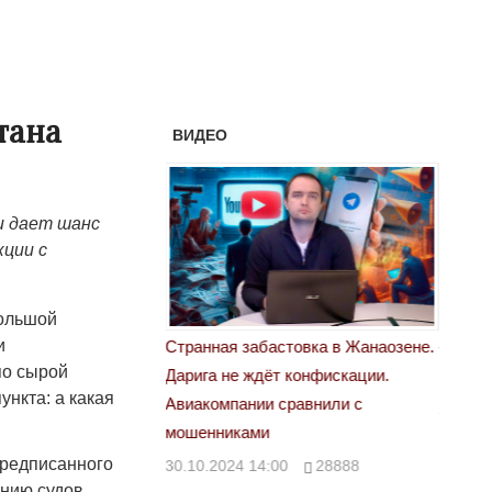
тана
ВИДЕО
и дает шанс
кции с
Большой
и
астовка в Жанаозене.
«Новый Казахстан не говорит всей
Лондон
по сырой
т конфискации.
правды»
28.10.
ункта: а какая
 сравнили с
29.10.2024 09:00
39623
предписанного
00
28888
нию судов,