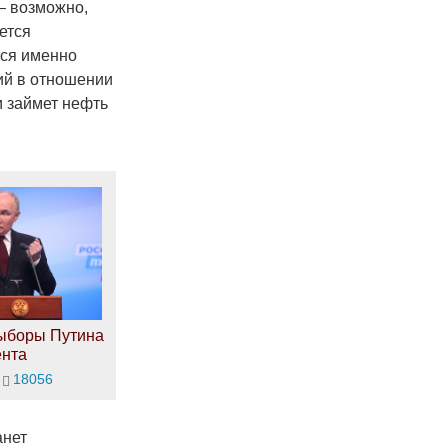
– возможно,
ется
тся именно
ций в отношении
и займет нефть
ыборы Путина
ента
18056
анет