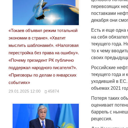
перевозящих нефт
поставками нефти
декабря они смо
Есть и еще одна 
«Токаев объявил режим тотальной
на себя обязател
экономии в стране». «Хватит
текущего года. Н
мыслить шаблонами!». «Налоговая
то к чему вводит
перестройка без права на ошибку».
своих предыдущи
«Почему президент РК публично
поддержал народного писателя?».
Российские нефт
текущего года и
«Приговоры по делам о январских
уходившей в ЕС. 
событиях»
объемах 2021 год
29.01.2025 12:00
45874
Потеря таких об
оценивает потенц
баррель с нынешн
рецессия.