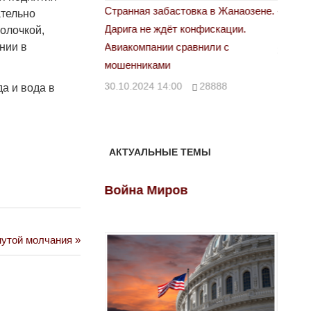
астовка в Жанаозене.
«Новый Казахстан не говорит всей
Лондон
ательно
т конфискации.
правды»
молочкой,
28.10.
нии в
 сравнили с
29.10.2024 09:00
39623
00
28888
да и вода в
АКТУАЛЬНЫЕ ТЕМЫ
ов
Война Миров
Войн
нутой молчания