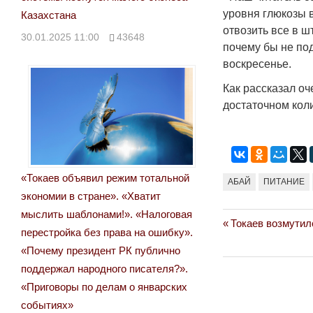
уровня глюкозы в
Казахстана
отвозить все в ш
30.01.2025 11:00
43648
почему бы не по
воскресенье.
Как рассказал оч
достаточном кол
«Токаев объявил режим тотальной
АБАЙ
ПИТАНИЕ
экономии в стране». «Хватит
мыслить шаблонами!». «Налоговая
Previous
Токаев возмутил
Навигация
перестройка без права на ошибку».
Post:
«Почему президент РК публично
по
поддержал народного писателя?».
записям
«Приговоры по делам о январских
событиях»