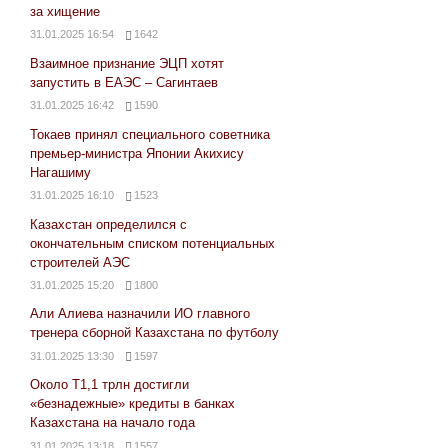
за хищение
31.01.2025 16:54
1642
Взаимное признание ЭЦП хотят
запустить в ЕАЭС – Сагинтаев
31.01.2025 16:42
1590
Токаев принял специального советника
премьер-министра Японии Акихису
Нагашиму
31.01.2025 16:10
1523
Казахстан определился с
окончательным списком потенциальных
строителей АЭС
31.01.2025 15:20
1800
Али Алиева назначили ИО главного
тренера сборной Казахстана по футболу
31.01.2025 13:30
1597
Около Т1,1 трлн достигли
«безнадежные» кредиты в банках
Казахстана на начало года
31.01.2025 13:18
1557