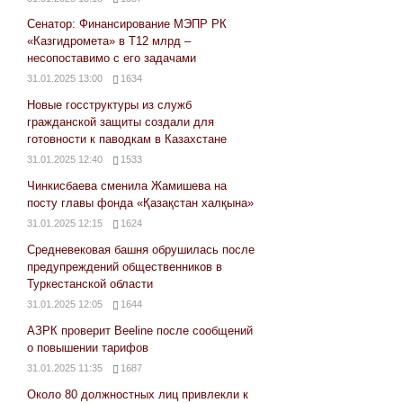
Сенатор: Финансирование МЭПР РК
«Казгидромета» в Т12 млрд –
несопоставимо с его задачами
31.01.2025 13:00
1634
Новые госструктуры из служб
гражданской защиты создали для
готовности к паводкам в Казахстане
31.01.2025 12:40
1533
Чинкисбаева сменила Жамишева на
посту главы фонда «Қазақстан халқына»
31.01.2025 12:15
1624
Средневековая башня обрушилась после
предупреждений общественников в
Туркестанской области
31.01.2025 12:05
1644
АЗРК проверит Beeline после сообщений
о повышении тарифов
31.01.2025 11:35
1687
Около 80 должностных лиц привлекли к