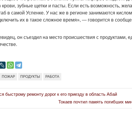
Народ выбрал свет
Странная заб
 крови, зубные щетки и пасты. Если есть возможность, жел
Дарига не ждё
таб в самой Успенке. У нас же в регионе занимаются кисло
17.10.2024 17:00
29972
дключить их в такое сложное время», — говорится в сообще
Авиакомпании
мошенниками
30.10.2024 14:
евидец, он съездил на место происшествия с продуктами, е
ичестве.
ПОЖАР
ПРОДУКТЫ
РАБОТА
Война Мир
ся быстрому ремонту дорог к его приезду в область Абай
Next
Токаев почтил память погибших ми
Post: