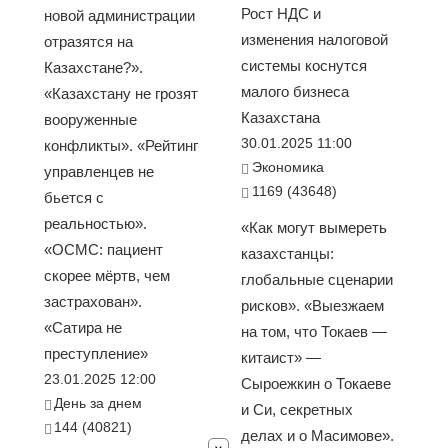
Рост НДС и
новой администрации
изменения налоговой
отразятся на
системы коснутся
Казахстане?».
малого бизнеса
«Казахстану не грозят
Казахстана
вооруженные
30.01.2025 11:00
конфликты». «Рейтинг
Экономика
управленцев не
1169 (43648)
бьется с
реальностью».
«Как могут вымереть
«ОСМС: пациент
казахстанцы:
скорее мёртв, чем
глобальные сценарии
застрахован».
рисков». «Выезжаем
«Сатира не
на том, что Токаев —
преступление»
китаист» —
23.01.2025 12:00
Сыроежкин о Токаеве
День за днем
и Си, секретных
144 (40821)
делах и о Масимове».