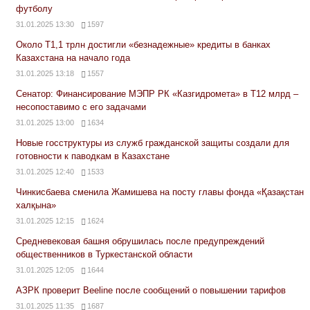
футболу
31.01.2025 13:30
1597
Около Т1,1 трлн достигли «безнадежные» кредиты в банках
Казахстана на начало года
31.01.2025 13:18
1557
Сенатор: Финансирование МЭПР РК «Казгидромета» в Т12 млрд –
несопоставимо с его задачами
31.01.2025 13:00
1634
Новые госструктуры из служб гражданской защиты создали для
готовности к паводкам в Казахстане
31.01.2025 12:40
1533
Чинкисбаева сменила Жамишева на посту главы фонда «Қазақстан
халқына»
31.01.2025 12:15
1624
Средневековая башня обрушилась после предупреждений
общественников в Туркестанской области
31.01.2025 12:05
1644
АЗРК проверит Beeline после сообщений о повышении тарифов
31.01.2025 11:35
1687