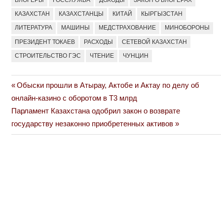
БЛОГЕРЫ
ГОССЛУЖБА
ДОХОДЫ
ЗАКОН О БЛОГЕРАХ
КАЗАХСТАН
КАЗАХСТАНЦЫ
КИТАЙ
КЫРГЫЗСТАН
ЛИТЕРАТУРА
МАШИНЫ
МЕДСТРАХОВАНИЕ
МИНОБОРОНЫ
ПРЕЗИДЕНТ ТОКАЕВ
РАСХОДЫ
СЕТЕВОЙ КАЗАХСТАН
СТРОИТЕЛЬСТВО ГЭС
ЧТЕНИЕ
ЧУНЦИН
Previous
Обыски прошли в Атырау, Актобе и Актау по делу об
Навигация
Post:
онлайн-казино с оборотом в Т3 млрд
по
Next
Парламент Казахстана одобрил закон о возврате
Post:
государству незаконно приобретенных активов
записям