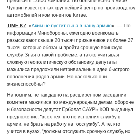
превысить 12800 компаний. Но больше всего в мире
Чунцин известен как крупнейший центр по производству
автомобилей и компонентов Китае.
TIME.KZ
«
Аким не пустит сына в нашу армию
» — По
информации Минобороны, ежегодно военкоматы
разыскивают свыше 20 тысяч призывников из более 37
тысяч, которые обязаны пройти срочную воинскую
службу. Зная о такой проблеме, а также учитывая
сложную геополитическую обстановку, депутаты
мажилиса предложили нетривиальные идеи быстрого
пополнения рядов армии. Но насколько они
жизнеспособны?
Напомним, не так давно на расширенном заседании
комитета мажилиса по международным делам, обороне
и безопасности депутат Ерболат САУРЫКОВ вы­двинул
предложение: “всех тех, кто не исполнил службу в
армии, не брать на работу на госслужбу”. А те, кто
учится в вузах, “должны отслужить срочную службу, их