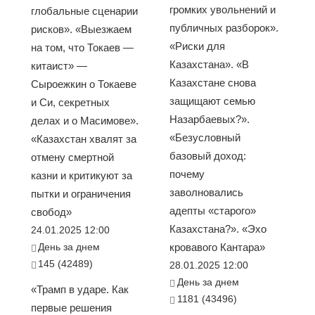
громких увольнений и
глобальные сценарии
публичных разборок».
рисков». «Выезжаем
«Риски для
на том, что Токаев —
Казахстана». «В
китаист» —
Казахстане снова
Сыроежкин о Токаеве
защищают семью
и Си, секретных
Назарбаевых?».
делах и о Масимове».
«Безусловный
«Казахстан хвалят за
базовый доход:
отмену смертной
почему
казни и критикуют за
заволновались
пытки и ограничения
адепты «старого»
свобод»
Казахстана?». «Эхо
24.01.2025 12:00
День за днем
кровавого Кантара»
145 (42489)
28.01.2025 12:00
День за днем
«Трамп в ударе. Как
1181 (43496)
первые решения