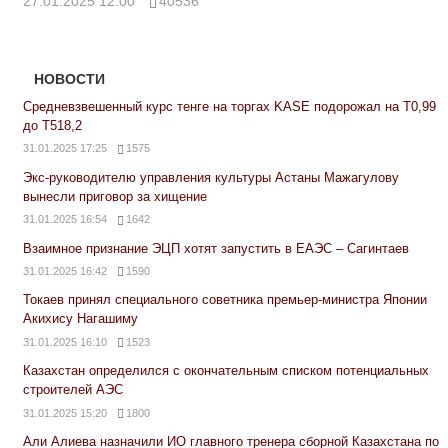
27.01.2025 12:00
40536
НОВОСТИ
Средневзвешенный курс тенге на торгах KASE подорожал на Т0,99
до Т518,2
31.01.2025 17:25
1575
Экс-руководителю управления культуры Астаны Мажагулову
вынесли приговор за хищение
31.01.2025 16:54
1642
Взаимное признание ЭЦП хотят запустить в ЕАЭС – Сагинтаев
31.01.2025 16:42
1590
Токаев принял специального советника премьер-министра Японии
Акихису Нагашиму
31.01.2025 16:10
1523
Казахстан определился с окончательным списком потенциальных
строителей АЭС
31.01.2025 15:20
1800
Али Алиева назначили ИО главного тренера сборной Казахстана по