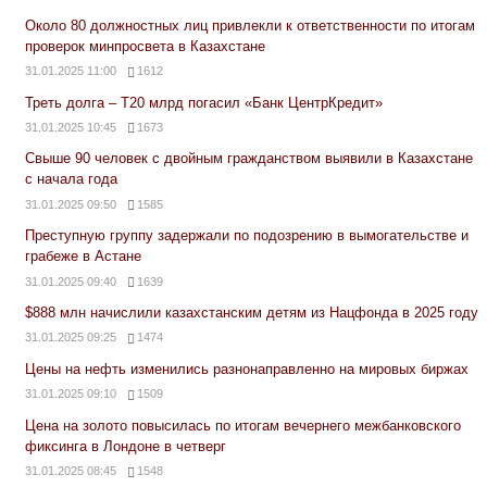
Около 80 должностных лиц привлекли к ответственности по итогам
проверок минпросвета в Казахстане
31.01.2025 11:00
1612
Треть долга – Т20 млрд погасил «Банк ЦентрКредит»
31.01.2025 10:45
1673
Свыше 90 человек с двойным гражданством выявили в Казахстане
с начала года
31.01.2025 09:50
1585
Преступную группу задержали по подозрению в вымогательстве и
грабеже в Астане
31.01.2025 09:40
1639
$888 млн начислили казахстанским детям из Нацфонда в 2025 году
31.01.2025 09:25
1474
Цены на нефть изменились разнонаправленно на мировых биржах
31.01.2025 09:10
1509
Цена на золото повысилась по итогам вечернего межбанковского
фиксинга в Лондоне в четверг
31.01.2025 08:45
1548