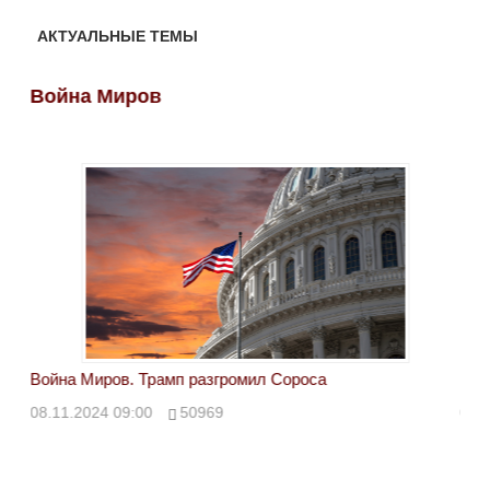
АКТУАЛЬНЫЕ ТЕМЫ
Война Миров
Во
Война Миров. Трамп разгромил Сороса
Вой
08.11.2024 09:00
50969
08.