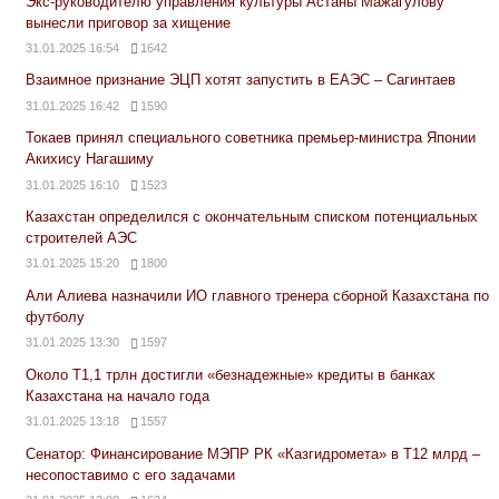
Экс-руководителю управления культуры Астаны Мажагулову
вынесли приговор за хищение
31.01.2025 16:54
1642
Взаимное признание ЭЦП хотят запустить в ЕАЭС – Сагинтаев
31.01.2025 16:42
1590
Токаев принял специального советника премьер-министра Японии
Акихису Нагашиму
31.01.2025 16:10
1523
Казахстан определился с окончательным списком потенциальных
строителей АЭС
31.01.2025 15:20
1800
Али Алиева назначили ИО главного тренера сборной Казахстана по
футболу
31.01.2025 13:30
1597
Около Т1,1 трлн достигли «безнадежные» кредиты в банках
Казахстана на начало года
31.01.2025 13:18
1557
Сенатор: Финансирование МЭПР РК «Казгидромета» в Т12 млрд –
несопоставимо с его задачами