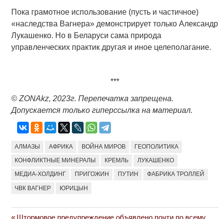
Пока грамотное использование (пусть и частичное)
«наследства Вагнера» демонстрирует только Александр
Лукашенко. Но в Беларуси сама природа
управленческих практик другая и иное целеполагание.
***
© ZONAkz, 2023г. Перепечатка запрещена.
Допускается только гиперссылка на материал.
АЛМАЗЫ
АФРИКА
ВОЙНА МИРОВ
ГЕОПОЛИТИКА
КОНФЛИКТНЫЕ МИНЕРАЛЫ
КРЕМЛЬ
ЛУКАШЕНКО
МЕДИА-ХОЛДИНГ
ПРИГОЖИН
ПУТИН
ФАБРИКА ТРОЛЛЕЙ
ЧВК ВАГНЕР
ЮРИЦЫН
Previous
Штормовое предупреждение объявлено почти по всему