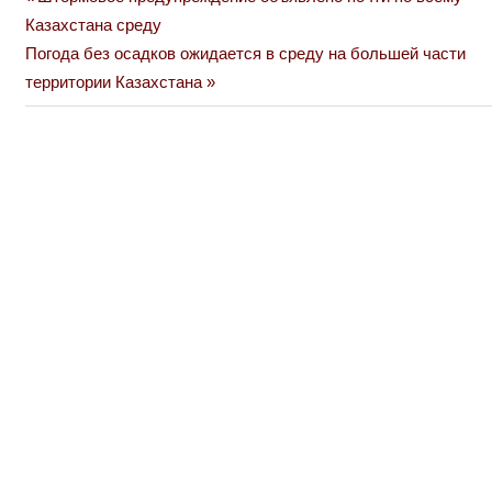
Навигация
Post:
Казахстана среду
по
Next
Погода без осадков ожидается в среду на большей части
Post:
территории Казахстана
записям