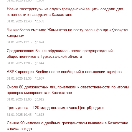
31.01.2025 13:00
1634
Новые госструктуры из служб гражданской защиты создали для
готовности к паводкам в Казахстане
31.01.2025 12:40
1533
Чинкисбаева сменила Жамишева на посту главы фонда «Қазақстан
халқына»
31.01.2025 12:15
1624
Средневековая башня обрушилась после предупреждений
общественников в Туркестанской области
31.01.2025 12:05
1644
АЗРК проверит Beeline после сообщений о повышении тарифов
31.01.2025 11:35
1687
Около 80 должностных лиц привлекли к ответственности по итогам
проверок минпросвета в Казахстане
31.01.2025 11:00
1612
Треть долга – Т20 млрд погасил «Банк ЦентрКредит»
31.01.2025 10:45
1673
Свыше 90 человек с двойным гражданством выявили в Казахстане
с начала года