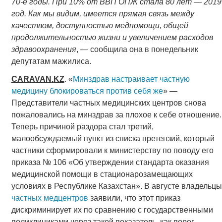
70-е годы. При 10% от ВВП ОПЖ стала 80 лет — 2019
год. Как мы видим, имеется прямая связь между
качеством, доступностью медпомощи, общей
продолжительностью жизни и увеличением расходов
здравоохранения
, — сообщила она в понедельник
депутатам мажилиса.
CARAVAN
.
KZ
. «
Минздрав настраивает частную
медицину блокироваться против себя же
» —
Представители частных медицинских центров снова
пожаловались на минздрав за плохое к себе отношение.
Теперь причиной раздора стал третий,
малообсуждаемый пункт из списка претензий, который
частники сформировали к министерству по поводу его
приказа № 106 «Об утверждении стандарта оказания
медицинской помощи в стационарозамещающих
условиях в Республике Казахстан». В августе владельцы
частных медцентров
заявили, что этот приказ
дискриминирует их по сравнению с государственными
поликлиниками через такой показатель, как порог