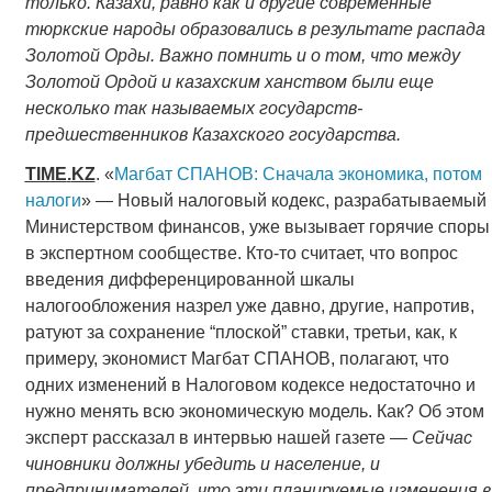
только. Казахи, равно как и другие современные
тюркские народы образовались в результате распада
Золотой Орды. Важно помнить и о том, что между
Золотой Ордой и казахским ханством были еще
несколько так называемых государств-
предшественников Казахского государства.
TIME
.
KZ
. «
Магбат СПАНОВ: Сначала экономика, потом
налоги
» — Новый налоговый кодекс, разрабатываемый
Министерством финансов, уже вызывает горячие споры
в экспертном сообществе. Кто-то считает, что вопрос
введения дифференцированной шкалы
налогообложения назрел уже давно, другие, напротив,
ратуют за сохранение “плоской” ставки, третьи, как, к
примеру, экономист Магбат СПАНОВ, полагают, что
одних изменений в Налоговом кодексе недостаточно и
нужно менять всю экономическую модель. Как? Об этом
эксперт рассказал в интервью нашей газете —
Сейчас
чиновники должны убедить и население, и
предпринимателей, что эти планируемые изменения в