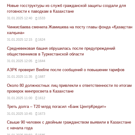
Новые госструктуры из служб гражданской защиты создали для
готовности к паводкам в Казахстане
31.01.2025 12:40
1533
Чинкисбаева сменила Жамишева на посту главы фонда «Қазақстан
халқына»
31.01.2025 12:15
1624
Средневековая башня обрушилась после предупреждений
общественников в Туркестанской области
31.01.2025 12:05
1644
АЗРК проверит Beeline после сообщений о повышении тарифов
31.01.2025 11:35
1687
Около 80 должностных лиц привлекли к ответственности по итогам
проверок минпросвета в Казахстане
31.01.2025 11:00
1612
Треть долга – Т20 млрд погасил «Банк ЦентрКредит»
31.01.2025 10:45
1673
Свыше 90 человек с двойным гражданством выявили в Казахстане
с начала года
31.01.2025 09:50
1585