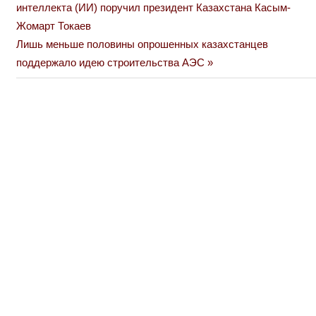
Post:
интеллекта (ИИ) поручил президент Казахстана Касым-
по
Жомарт Токаев
Next
Лишь меньше половины опрошенных казахстанцев
записям
Post:
поддержало идею строительства АЭС