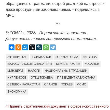
обращались с травмами, острой реакцией на стресс и
даже простудными заболеваниями, – поделились в
МЧС.
***
©
ZONAkz
, 2023г. Перепечатка запрещена.
Допускается только гиперссылка на материал.
АФГАНИСТАН
ЕСИМХАНОВ
ЗОЛОТАЯ ОРДА
ИЛЕУОВА
КАЗАХСТАНСКИЕ СПАСАТЕЛИ
КЕМЕЛЬ ТОКАЕВ
КОСАНОВ
МИНЗДРАВ
НАЛОГИ
НАЦИОНАЛЬНЫЕ ТРАДИЦИИ
НУРПЕИСОВ
ОТЕЦ ТОКАЕВА
ПРЕЗИДЕНТ КАЗАХСТАНА
СЕТЕВОЙ КАЗАХСТАН
СПАНОВ
ТОКАЕВ
ФСМС
ЭКОНОМИКА
Previous
Принять стратегический документ в сфере искусственного
Навигация