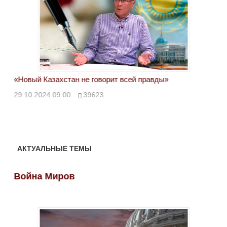
«Новый Казахстан не говорит всей правды»
Лон
ми
29.10.2024 09:00
39623
28.
АКТУАЛЬНЫЕ ТЕМЫ
Война Миров
Во