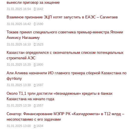
вынесли приговор за хищение
31.01.2025 16:54
1642
Взаимное признание ЭЦП хотят запустить в ЕАЭС – Сагинтаев
31.01.2025 16:42
1590
Токаев принял специального советника премьер-министра Японии
Акихису Нагашиму
31.01.2025 16:10
1523
Казахстан определился с окончательным списком потенциальных
строителей АЭС
31.01.2025 15:20
1800
Али Алиева назначили ИО главного тренера сборной Казахстана по
футболу
31.01.2025 13:30
1597
Около Т1,1 трлн достигли «безнадежные» кредиты в банках
Казахстана на начало года
31.01.2025 13:18
1557
Сенатор: Финансирование МЭПР РК «Казгидромета» в Т12 млрд –
несопоставимо с его задачами
31.01.2025 13:00
1634