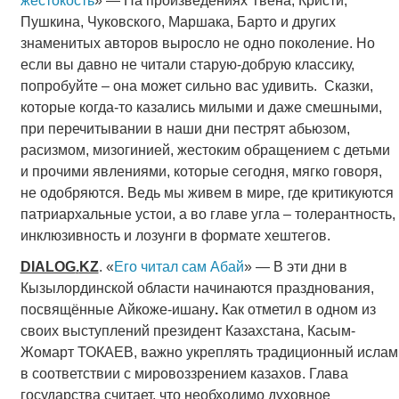
жестокость
» — На произведениях Твена, Кристи,
Пушкина, Чуковского, Маршака, Барто и других
знаменитых авторов выросло не одно поколение. Но
если вы давно не читали старую-добрую классику,
попробуйте – она может сильно вас удивить. Сказки,
которые когда-то казались милыми и даже смешными,
при перечитывании в наши дни пестрят абьюзом,
расизмом, мизогинией, жестоким обращением с детьми
и прочими явлениями, которые сегодня, мягко говоря,
не одобряются. Ведь мы живем в мире, где критикуются
патриархальные устои, а во главе угла – толерантность,
инклюзивность и лозунги в формате хештегов.
DIALOG
.
KZ
. «
Его читал сам Абай
» — В эти дни в
Кызылординской области начинаются празднования,
посвящённые Айкоже-ишану
.
Как отметил в одном из
своих выступлений президент Казахстана, Касым-
Жомарт ТОКАЕВ, важно укреплять традиционный ислам
в соответствии с мировоззрением казахов. Глава
государства считает, что необходимо духовное