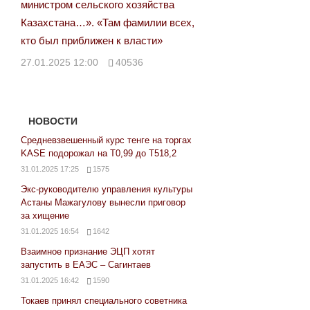
министром сельского хозяйства
Казахстана…». «Там фамилии всех,
кто был приближен к власти»
27.01.2025 12:00
40536
НОВОСТИ
Средневзвешенный курс тенге на торгах
KASE подорожал на Т0,99 до Т518,2
31.01.2025 17:25
1575
Экс-руководителю управления культуры
Астаны Мажагулову вынесли приговор
за хищение
31.01.2025 16:54
1642
Взаимное признание ЭЦП хотят
запустить в ЕАЭС – Сагинтаев
31.01.2025 16:42
1590
Токаев принял специального советника