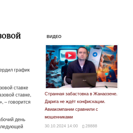
зовой
ВИДЕО
ердил график
зовой ставке
астовка в Жанаозене.
«Новый Казахстан не говорит всей
Лондон
азовой ставке,
т конфискации.
правды»
», – говорится
28.10.
 сравнили с
29.10.2024 09:00
39623
абочий день
00
28888
оследующей