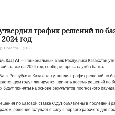
утвердил график решений по ба
 2024 год
Новости
1083
ря. КазТАГ
– Национальный Банк Республики Казахстан утв
ой ставке на 2024 год, сообщает пресс-служба банка.
анк Республики Казахстан утвердил график решений по ба
Народ выбрал свет
Странная заб
редстоящем году планируется принять восемь решений по б
Дарига не ждё
х будут приняты на основе результатов прогнозного раунда
17.10.2024 17:00
29972
Авиакомпании
мошенниками
 решения по базовой ставке будут объявлены в последний р
30.10.2024 14:
бразом, решение вступает в силу с первого рабочего дня п