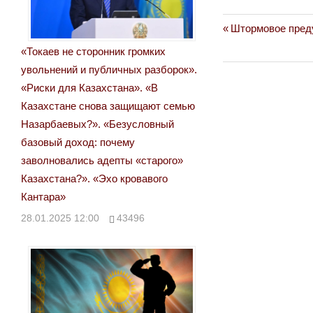
Previous
Штормовое преду
Навигация
Post:
«Токаев не сторонник громких
по
увольнений и публичных разборок».
записям
«Риски для Казахстана». «В
Казахстане снова защищают семью
Назарбаевых?». «Безусловный
базовый доход: почему
заволновались адепты «старого»
Казахстана?». «Эхо кровавого
Кантара»
28.01.2025 12:00
43496