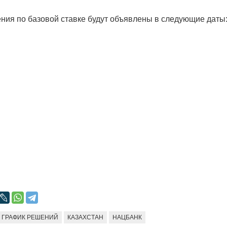
ения по базовой ставке будут объявлены в следующие даты
Война Мир
Война Миров.
Сороса
08.11.2024 09:
ГРАФИК РЕШЕНИЙ
КАЗАХСТАН
НАЦБАНК