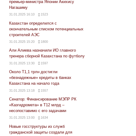
премьер-министра Японии Акихису
Нагашиму
31.01.2025 16:10
1523
Казахстан определился с
окончательным списком потенциальных
строителей АЭС
31.01.2025 15:20
1800
Али Алиева назначили ИО главного
тренера сборной Казахстана по футболу
31.01.2025 13:30
1597
Около Т1,1 трлн достигли
«безнадежные» кредиты в банках
Казахстана на начало года
31.01.2025 13:18
1557
Сенатор: Финансирование МЭПР РК
«Казгидромета» в Т12 млрд –
несопоставимо с его задачами
31.01.2025 13:00
1634
Новые госструктуры из служб
гражданской защиты создали для