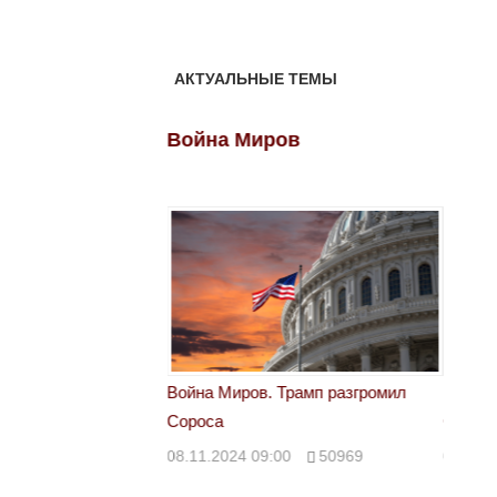
:
АКТУАЛЬНЫЕ ТЕМЫ
ов
Война Миров
Войн
 Трамп разгромил
Война Миров. Трамп разгромил
Война 
Сороса
Сорос
00
50969
08.11.2024 09:00
50969
08.11.