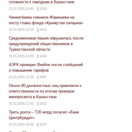
готовности к паводкам в Казахстане
31.01.2025 12:40
1533
Чинкисбаева сменила Жамишева на
посту главы фонда «Қазақстан халқына»
31.01.2025 12:15
1624
Средневековая башня обрушилась после
предупреждений общественников в
Туркестанской области
31.01.2025 12:05
1644
АЗРК проверит Beeline после сообщений
о повышении тарифов
31.01.2025 11:35
1687
Около 80 должностных лиц привлекли к
ответственности по итогам проверок
минпросвета в Казахстане
31.01.2025 11:00
1612
Треть долга – Т20 млрд погасил «Банк
ЦентрКредит»
31.01.2025 10:45
1673