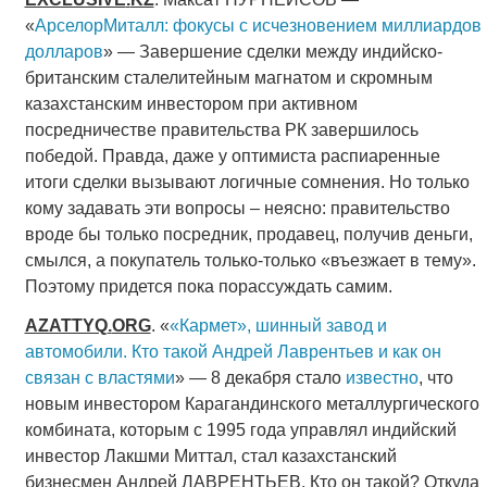
«
АрселорМиталл: фокусы с исчезновением миллиардов
долларов
» — Завершение сделки между индийско-
британским сталелитейным магнатом и скромным
казахстанским инвестором при активном
посредничестве правительства РК завершилось
победой. Правда, даже у оптимиста распиаренные
итоги сделки вызывают логичные сомнения. Но только
кому задавать эти вопросы – неясно: правительство
вроде бы только посредник, продавец, получив деньги,
смылся, а покупатель только-только «въезжает в тему».
Поэтому придется пока порассуждать самим.
AZATTYQ
.
ORG
. «
«Кармет», шинный завод и
автомобили. Кто такой Андрей Лаврентьев и как он
связан с властями
» — 8 декабря стало
известно
, что
новым инвестором Карагандинского металлургического
комбината, которым с 1995 года управлял индийский
инвестор Лакшми Миттал, стал казахстанский
бизнесмен Андрей ЛАВРЕНТЬЕВ. Кто он такой? Откуда