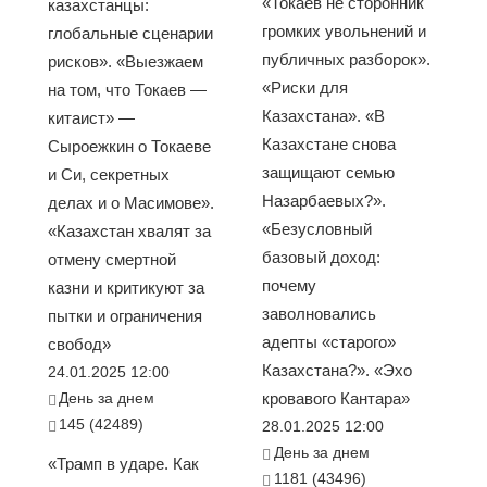
«Токаев не сторонник
казахстанцы:
громких увольнений и
глобальные сценарии
публичных разборок».
рисков». «Выезжаем
«Риски для
на том, что Токаев —
Казахстана». «В
китаист» —
Казахстане снова
Сыроежкин о Токаеве
защищают семью
и Си, секретных
Назарбаевых?».
делах и о Масимове».
«Безусловный
«Казахстан хвалят за
базовый доход:
отмену смертной
почему
казни и критикуют за
заволновались
пытки и ограничения
адепты «старого»
свобод»
Казахстана?». «Эхо
24.01.2025 12:00
День за днем
кровавого Кантара»
145 (42489)
28.01.2025 12:00
День за днем
«Трамп в ударе. Как
1181 (43496)