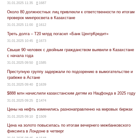
31.01.2025 11:35
1687
Около 80 должностных лиц привлекли к ответственности по итогам
проверок минпросвета в Казахстане
31.01.2025 11:00
1612
Треть долга – Т20 млрд погасил «Банк ЦентрКредит»
31.01.2025 10:45
1673
Свыше 90 человек с двойным гражданством выявили в Казахстане
с начала года
31.01.2025 09:50
1585
Преступную группу задержали по подозрению в вымогательстве и
грабеже в Астане
31.01.2025 09:40
1639
$888 млн начислили казахстанским детям из Нацфонда в 2025 году
31.01.2025 09:25
1474
Цены на нефть изменились разнонаправленно на мировых биржах
31.01.2025 09:10
1509
Цена на золото повысилась по итогам вечернего межбанковского
фиксинга в Лондоне в четверг