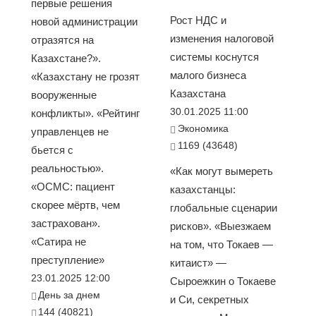
первые решения
Рост НДС и
новой администрации
изменения налоговой
отразятся на
системы коснутся
Казахстане?».
малого бизнеса
«Казахстану не грозят
Казахстана
вооруженные
30.01.2025 11:00
конфликты». «Рейтинг
Экономика
управленцев не
1169 (43648)
бьется с
реальностью».
«Как могут вымереть
«ОСМС: пациент
казахстанцы:
скорее мёртв, чем
глобальные сценарии
застрахован».
рисков». «Выезжаем
«Сатира не
на том, что Токаев —
преступление»
китаист» —
23.01.2025 12:00
Сыроежкин о Токаеве
День за днем
и Си, секретных
144 (40821)