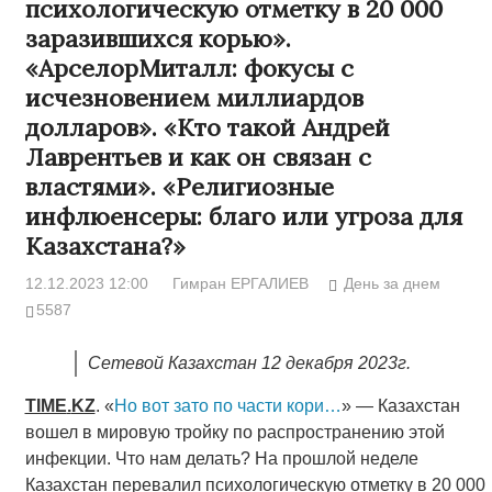
психологическую отметку в 20 000
заразившихся корью».
«АрселорМиталл: фокусы с
исчезновением миллиардов
долларов». «Кто такой Андрей
Лаврентьев и как он связан с
властями». «Религиозные
инфлюенсеры: благо или угроза для
Казахстана?»
12.12.2023 12:00
Гимран ЕРГАЛИЕВ
День за днем
5587
Сетевой Казахстан 12 декабря 2023г.
TIME
.
KZ
. «
Но вот зато по части кори…
» — Казахстан
вошел в мировую тройку по распространению этой
инфекции. Что нам делать? На прошлой неделе
Казахстан перевалил психологическую отметку в 20 000