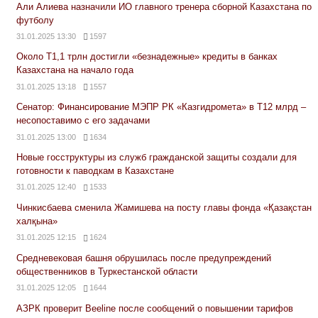
Али Алиева назначили ИО главного тренера сборной Казахстана по
футболу
31.01.2025 13:30
1597
Около Т1,1 трлн достигли «безнадежные» кредиты в банках
Казахстана на начало года
31.01.2025 13:18
1557
Сенатор: Финансирование МЭПР РК «Казгидромета» в Т12 млрд –
несопоставимо с его задачами
31.01.2025 13:00
1634
Новые госструктуры из служб гражданской защиты создали для
готовности к паводкам в Казахстане
31.01.2025 12:40
1533
Чинкисбаева сменила Жамишева на посту главы фонда «Қазақстан
халқына»
31.01.2025 12:15
1624
Средневековая башня обрушилась после предупреждений
общественников в Туркестанской области
31.01.2025 12:05
1644
АЗРК проверит Beeline после сообщений о повышении тарифов