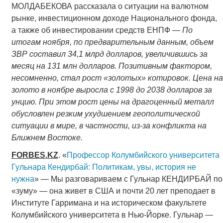
МОЛДАБЕКОВА рассказала о ситуации на валютном
рынке, инвестиционном доходе Национального фонда,
а также об инвестировании средств ЕНПФ —
По
итогам ноября, по предварительным данным, объем
ЗВР составил 34,1 млрд долларов, увеличившись за
месяц на 131 млн долларов. Позитивным фактором,
несомненно, стал рост «золотых» котировок. Цена на
золото в ноябре выросла с 1998 до 2038 долларов за
унцию. При этом рост цены на драгоценный металл
обусловлен резким ухудшением геополитической
ситуации в мире, в частности, из-за конфликта на
Ближнем Востоке.
FORBES
.
KZ
. «
Профессор Колумбийского университета
Гульнара Кендирбай: Политикам, увы, история не
нужна
» — Мы разговариваем с Гульнар КЕНДИРБАЙ по
«зуму» — она живет в США и почти 20 лет преподает в
Институте Гарримана и на историческом факультете
Колумбийского университета в Нью-Йоркe. Гульнар —