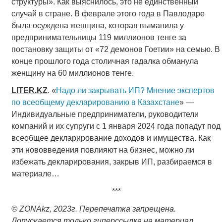
структуры». Как выяснилось, это не единственный
случай в стране. В феврале этого года в Павлодаре
была осуждена женщина, которая выманила у
предпринимательницы 119 миллионов тенге за
постановку защиты от «72 демонов Гоетии» на семью. В
конце прошлого года столичная гадалка обманула
женщину на 60 миллионов тенге.
LITER
.
KZ
. «
Надо ли закрывать ИП? Мнение экспертов
по всеобщему декларированию в Казахстане
» —
Индивидуальные предприниматели, руководители
компаний и их супруги с 1 января 2024 года попадут под
всеобщее декларирование доходов и имущества. Как
эти нововведения повлияют на бизнес, можно ли
избежать декларирования, закрыв ИП, разбираемся в
материале…
***
©
ZONAkz
, 2023г. Перепечатка запрещена.
Допускается только гиперссылка на материал.