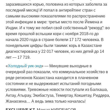
заразившихся корью, половина из которых заболела за
последний месяц! И попал в антирейтинг стран с
самыми высокими показателями по распространению
этой инфекции в мире: третье место после Йемена и
Индии. И к тому же побил свой собственный “рекорд”: во
время прошлой вспышки кори с ноября 2018-го до
начала 2020 года в стране болели 17 172 человека. В
понедельник цифры были такими: корь в Казахстане
диагностирована у 22 017 человек, из них детей до 14
лет — 17 719.
«
Холодный уик-энд
» — Минувшие выходные в
очередной раз показали, что коммунальное хозяйство в
ряде регионов Казахстана находится в плачевном
состоянии и не выдерживает испытаний погодными
условиями. Тревожные новости поступали из Балхаша,
Актау, Атырау, Экибастуза, Темиртау, Кокшетау, Риддера,
Жанаозена… А ведь зима только началась!
EXCLUSIVE
.
KZ
. Максат НУРПЕИСОВ —