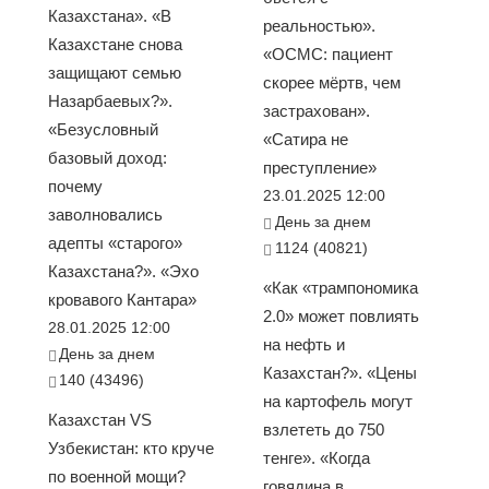
Казахстана». «В
реальностью».
Казахстане снова
«ОСМС: пациент
защищают семью
скорее мёртв, чем
Назарбаевых?».
застрахован».
«Безусловный
«Сатира не
базовый доход:
преступление»
почему
23.01.2025 12:00
заволновались
День за днем
адепты «старого»
1124 (40821)
Казахстана?». «Эхо
«Как «трампономика
кровавого Кантара»
2.0» может повлиять
28.01.2025 12:00
на нефть и
День за днем
Казахстан?». «Цены
140 (43496)
на картофель могут
Казахстан VS
взлететь до 750
Узбекистан: кто круче
тенге». «Когда
по военной мощи?
говядина в