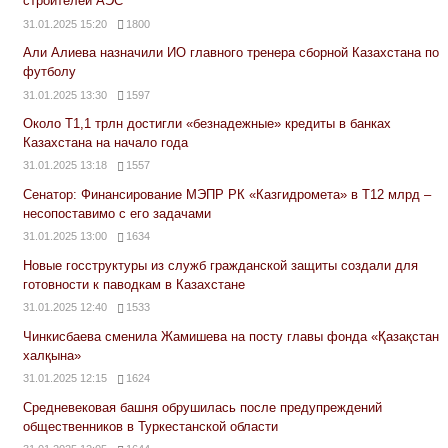
строителей АЭС
31.01.2025 15:20
1800
Али Алиева назначили ИО главного тренера сборной Казахстана по
футболу
31.01.2025 13:30
1597
Около Т1,1 трлн достигли «безнадежные» кредиты в банках
Казахстана на начало года
31.01.2025 13:18
1557
Сенатор: Финансирование МЭПР РК «Казгидромета» в Т12 млрд –
несопоставимо с его задачами
31.01.2025 13:00
1634
Новые госструктуры из служб гражданской защиты создали для
готовности к паводкам в Казахстане
31.01.2025 12:40
1533
Чинкисбаева сменила Жамишева на посту главы фонда «Қазақстан
халқына»
31.01.2025 12:15
1624
Средневековая башня обрушилась после предупреждений
общественников в Туркестанской области