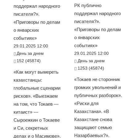
РК публично
поддержал народного
поддержал народного
писателя?».
писателя?».
«Приговоры по делам
«Приговоры по делам
о январских
о январских
событиях»
событиях»
29.01.2025 12:00
День за днем
29.01.2025 12:00
152 (45874)
День за днем
1253 (45874)
«Как могут вымереть
«Токаев не сторонник
казахстанцы:
громких увольнений и
глобальные сценарии
публичных разборок».
рисков». «Выезжаем
«Риски для
на том, что Токаев —
Казахстана». «В
китаист» —
Казахстане снова
Сыроежкин о Токаеве
защищают семью
и Си, секретных
Назарбаевых?».
делах и о Масимове».