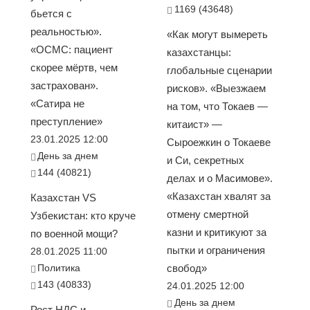
1169 (43648)
бьется с
реальностью».
«Как могут вымереть
«ОСМС: пациент
казахстанцы:
скорее мёртв, чем
глобальные сценарии
застрахован».
рисков». «Выезжаем
«Сатира не
на том, что Токаев —
преступление»
китаист» —
23.01.2025 12:00
Сыроежкин о Токаеве
День за днем
и Си, секретных
144 (40821)
делах и о Масимове».
«Казахстан хвалят за
Казахстан VS
отмену смертной
Узбекистан: кто круче
казни и критикуют за
по военной мощи?
пытки и ограничения
28.01.2025 11:00
Политика
свобод»
143 (40833)
24.01.2025 12:00
День за днем
Рост НДС и