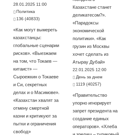
28.01.2025 11:00
Казахстане станет
Политика
деликатесом?».
136 (40833)
«Парадоксы
«Как могут вымереть
экономической
казахстанцы:
политики». «Как
глобальные сценарии
грузин из Москвы
рисков». «Выезжаем
хочет сделать из
на том, что Токаев —
Атырау Дубай»
китаист» —
22.01.2025 12:00
Сыроежкин о Токаеве
День за днем
1119 (40257)
и Си, секретных
делах и о Масимове».
«Правительство
«Казахстан хвалят за
упорно игнорирует
отмену смертной
запрет президента на
казни и критикуют за
создание единых
пытки и ограничения
операторов». «Хлеба
свобод»
и зрелищ – тупиковый