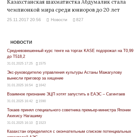
Казахстанская шахматистка Абдумалик стала
чемпионкой мира среди юниоров до 20 лет
25.11.2017 20:56
Новости
827
НОВОСТИ
Средневзвешенный курс тенге на торгах KASE подорожал на Т0,99
до Т518,2
31.01.2025 17:25
1575
Экс-руководителю управления культуры Астаны Мажагулову
вынесли приговор за хищение
31.01.2025 16:54
1642
Взаимное признание ЭЦП хотят запустить в ЕАЭС – Сагинтаев
31.01.2025 16:42
1590
Токаев принял специального советника премьер-министра Японии
Акихису Нагашиму
31.01.2025 16:10
1523
Казахстан определился с окончательным списком потенциальных