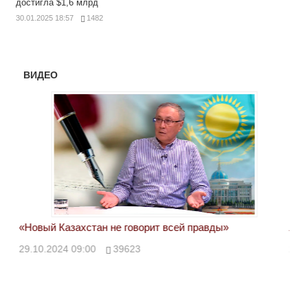
достигла $1,6 млрд
30.01.2025 18:57
1482
ВИДЕО
«Новый Казахстан не говорит всей правды»
Лон
ми
29.10.2024 09:00
39623
28.