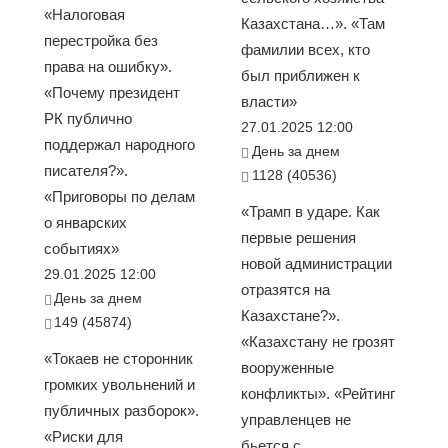
«Налоговая
Казахстана…». «Там
перестройка без
фамилии всех, кто
права на ошибку».
был приближен к
«Почему президент
власти»
РК публично
27.01.2025 12:00
поддержал народного
День за днем
писателя?».
1128 (40536)
«Приговоры по делам
«Трамп в ударе. Как
о январских
первые решения
событиях»
новой администрации
29.01.2025 12:00
отразятся на
День за днем
Казахстане?».
149 (45874)
«Казахстану не грозят
«Токаев не сторонник
вооруженные
громких увольнений и
конфликты». «Рейтинг
публичных разборок».
управленцев не
«Риски для
бьется с