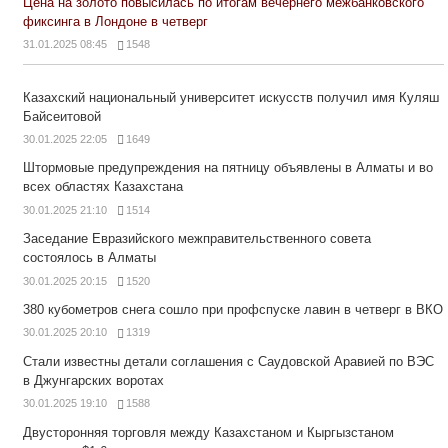
Цена на золото повысилась по итогам вечернего межбанковского
фиксинга в Лондоне в четверг
31.01.2025 08:45
1548
Казахский национальный университет искусств получил имя Куляш
Байсеитовой
30.01.2025 22:05
1649
Штормовые предупреждения на пятницу объявлены в Алматы и во
всех областях Казахстана
30.01.2025 21:10
1514
Заседание Евразийского межправительственного совета
состоялось в Алматы
30.01.2025 20:15
1520
380 кубометров снега сошло при профспуске лавин в четверг в ВКО
30.01.2025 20:10
1319
Стали известны детали соглашения с Саудовской Аравией по ВЭС
в Джунгарских воротах
30.01.2025 19:10
1588
Двусторонняя торговля между Казахстаном и Кыргызстаном