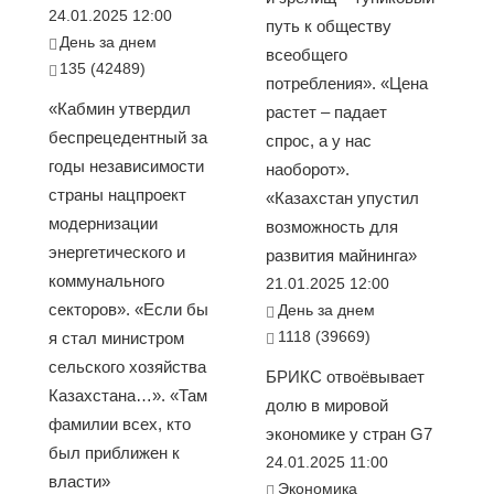
24.01.2025 12:00
путь к обществу
День за днем
всеобщего
135 (42489)
потребления». «Цена
«Кабмин утвердил
растет – падает
беспрецедентный за
спрос, а у нас
годы независимости
наоборот».
страны нацпроект
«Казахстан упустил
модернизации
возможность для
энергетического и
развития майнинга»
коммунального
21.01.2025 12:00
секторов». «Если бы
День за днем
1118 (39669)
я стал министром
сельского хозяйства
БРИКС отвоёвывает
Казахстана…». «Там
долю в мировой
фамилии всех, кто
экономике у стран G7
был приближен к
24.01.2025 11:00
власти»
Экономика