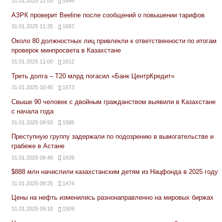
31.01.2025 12:05
1644
АЗРК проверит Beeline после сообщений о повышении тарифов
31.01.2025 11:35
1687
Около 80 должностных лиц привлекли к ответственности по итогам
проверок минпросвета в Казахстане
31.01.2025 11:00
1612
Треть долга – Т20 млрд погасил «Банк ЦентрКредит»
31.01.2025 10:45
1673
Свыше 90 человек с двойным гражданством выявили в Казахстане
с начала года
31.01.2025 09:50
1585
Преступную группу задержали по подозрению в вымогательстве и
грабеже в Астане
31.01.2025 09:40
1639
$888 млн начислили казахстанским детям из Нацфонда в 2025 году
31.01.2025 09:25
1474
Цены на нефть изменились разнонаправленно на мировых биржах
31.01.2025 09:10
1509