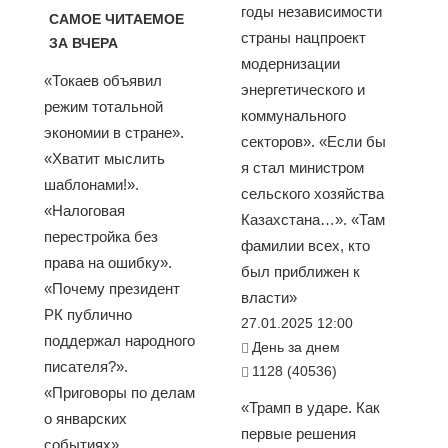
годы независимости
САМОЕ ЧИТАЕМОЕ
страны нацпроект
ЗА ВЧЕРА
модернизации
«Токаев объявил
энергетического и
режим тотальной
коммунального
экономии в стране».
секторов». «Если бы
«Хватит мыслить
я стал министром
шаблонами!».
сельского хозяйства
«Налоговая
Казахстана…». «Там
перестройка без
фамилии всех, кто
права на ошибку».
был приближен к
«Почему президент
власти»
РК публично
27.01.2025 12:00
поддержал народного
День за днем
писателя?».
1128 (40536)
«Приговоры по делам
«Трамп в ударе. Как
о январских
первые решения
событиях»