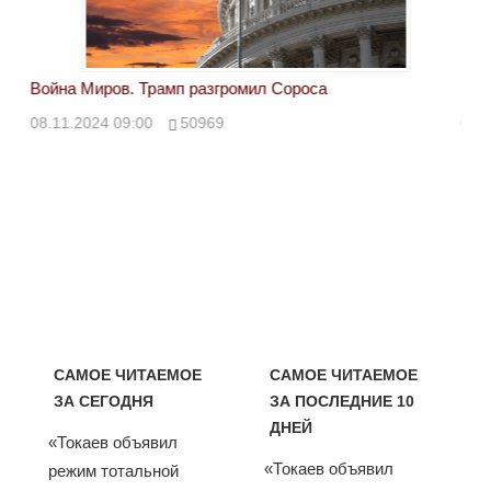
Война Миров. Трамп разгромил Сороса
Вой
08.11.2024 09:00
50969
08.
САМОЕ ЧИТАЕМОЕ
САМОЕ ЧИТАЕМОЕ
ЗА СЕГОДНЯ
ЗА ПОСЛЕДНИЕ 10
ДНЕЙ
«Токаев объявил
«Токаев объявил
режим тотальной