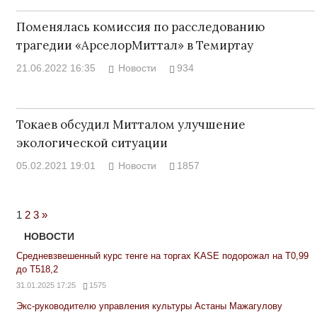
Поменялась комиссия по расследованию
трагедии «АрселорМиттал» в Темиртау
21.06.2022 16:35
Новости
934
Токаев обсудил Митталом улучшение
экологической ситуации
05.02.2021 19:01
Новости
1857
Next
1
2
3
»
Posts
НОВОСТИ
Средневзвешенный курс тенге на торгах KASE подорожал на Т0,99
до Т518,2
31.01.2025 17:25
1575
Экс-руководителю управления культуры Астаны Мажагулову