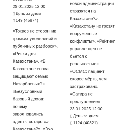
новой администрации
29.01.2025 12:00
отразятся на
День за днем
Казахстане?».
149 (45874)
«Казахстану не грозят
«Токаев не сторонник
вооруженные
громких увольнений и
конфликты». «Рейтинг
публичных разборок».
управленцев не
«Риски для
бьется с
Казахстана». «В
реальностью».
Казахстане снова
«ОСМС: пациент
защищают семью
скорее мёртв, чем
Назарбаевых?».
застрахован».
«Безусловный
«Сатира не
базовый доход:
преступление»
почему
23.01.2025 12:00
заволновались
День за днем
адепты «старого»
1124 (40821)
Казахстана?». «Эхо