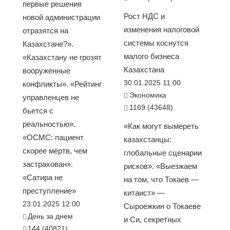
первые решения
Рост НДС и
новой администрации
изменения налоговой
отразятся на
системы коснутся
Казахстане?».
малого бизнеса
«Казахстану не грозят
Казахстана
вооруженные
30.01.2025 11:00
конфликты». «Рейтинг
Экономика
управленцев не
1169 (43648)
бьется с
реальностью».
«Как могут вымереть
«ОСМС: пациент
казахстанцы:
скорее мёртв, чем
глобальные сценарии
застрахован».
рисков». «Выезжаем
«Сатира не
на том, что Токаев —
преступление»
китаист» —
23.01.2025 12:00
Сыроежкин о Токаеве
День за днем
и Си, секретных
144 (40821)