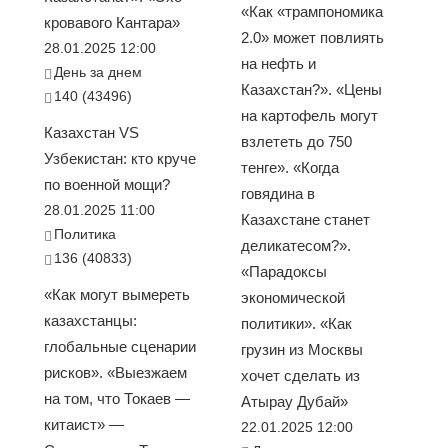
«Как «трампономика
кровавого Кантара»
2.0» может повлиять
28.01.2025 12:00
на нефть и
День за днем
Казахстан?». «Цены
140 (43496)
на картофель могут
Казахстан VS
взлететь до 750
Узбекистан: кто круче
тенге». «Когда
по военной мощи?
говядина в
28.01.2025 11:00
Казахстане станет
Политика
деликатесом?».
136 (40833)
«Парадоксы
«Как могут вымереть
экономической
казахстанцы:
политики». «Как
глобальные сценарии
грузин из Москвы
рисков». «Выезжаем
хочет сделать из
на том, что Токаев —
Атырау Дубай»
китаист» —
22.01.2025 12:00