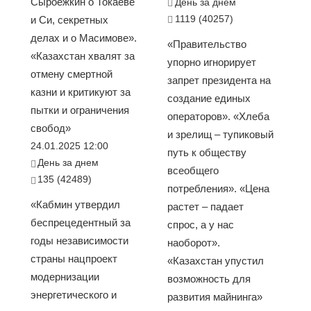
Сыроежкин о Токаеве
День за днем
1119 (40257)
и Си, секретных
делах и о Масимове».
«Правительство
«Казахстан хвалят за
упорно игнорирует
отмену смертной
запрет президента на
казни и критикуют за
создание единых
пытки и ограничения
операторов». «Хлеба
свобод»
и зрелищ – тупиковый
24.01.2025 12:00
путь к обществу
День за днем
всеобщего
135 (42489)
потребления». «Цена
«Кабмин утвердил
растет – падает
беспрецедентный за
спрос, а у нас
годы независимости
наоборот».
страны нацпроект
«Казахстан упустил
модернизации
возможность для
энергетического и
развития майнинга»