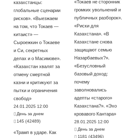
«Токаев не сторонник
казахстанцы:
громких увольнений и
глобальные сценарии
публичных разборок».
рисков». «Выезжаем
«Риски для
на том, что Токаев —
Казахстана». «В
китаист» —
Казахстане снова
Сыроежкин о Токаеве
защищают семью
и Си, секретных
Назарбаевых?».
делах и о Масимове».
«Безусловный
«Казахстан хвалят за
базовый доход:
отмену смертной
почему
казни и критикуют за
заволновались
пытки и ограничения
адепты «старого»
свобод»
Казахстана?». «Эхо
24.01.2025 12:00
День за днем
кровавого Кантара»
145 (42489)
28.01.2025 12:00
День за днем
«Трамп в ударе. Как
1181 (43496)