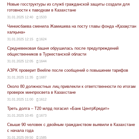
Новые госструктуры из служб гражданской защиты создали для
готовности к паводкам в Казахстане
31.01.2025 12:40
1533
Чинкисбаева сменила Жамишева на посту главы фонда «Қазақстан
халқына»
31.01.2025 12:15
1624
Средневековая башня обрушилась после предупреждений
общественников в Туркестанской области
31.01.2025 12:05
1644
АЗРК проверит Beeline после сообщений о повышении тарифов
31.01.2025 11:35
1687
Около 80 должностных лиц привлекли к ответственности по итогам
проверок минпросвета в Казахстане
31.01.2025 11:00
1612
Треть долга – Т20 млрд погасил «Банк ЦентрКредит»
31.01.2025 10:45
1673
Свыше 90 человек с двойным гражданством выявили в Казахстане
с начала года
31.01.2025 09:50
1585