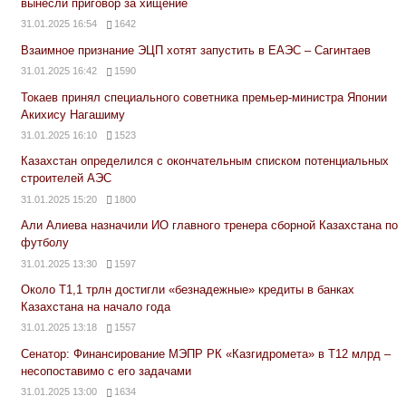
вынесли приговор за хищение
31.01.2025 16:54
1642
Взаимное признание ЭЦП хотят запустить в ЕАЭС – Сагинтаев
31.01.2025 16:42
1590
Токаев принял специального советника премьер-министра Японии
Акихису Нагашиму
31.01.2025 16:10
1523
Казахстан определился с окончательным списком потенциальных
строителей АЭС
31.01.2025 15:20
1800
Али Алиева назначили ИО главного тренера сборной Казахстана по
футболу
31.01.2025 13:30
1597
Около Т1,1 трлн достигли «безнадежные» кредиты в банках
Казахстана на начало года
31.01.2025 13:18
1557
Сенатор: Финансирование МЭПР РК «Казгидромета» в Т12 млрд –
несопоставимо с его задачами
31.01.2025 13:00
1634