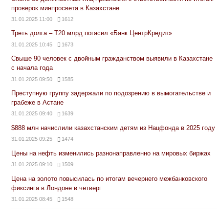
проверок минпросвета в Казахстане
31.01.2025 11:00
1612
Треть долга – Т20 млрд погасил «Банк ЦентрКредит»
31.01.2025 10:45
1673
Свыше 90 человек с двойным гражданством выявили в Казахстане
с начала года
31.01.2025 09:50
1585
Преступную группу задержали по подозрению в вымогательстве и
грабеже в Астане
31.01.2025 09:40
1639
$888 млн начислили казахстанским детям из Нацфонда в 2025 году
31.01.2025 09:25
1474
Цены на нефть изменились разнонаправленно на мировых биржах
31.01.2025 09:10
1509
Цена на золото повысилась по итогам вечернего межбанковского
фиксинга в Лондоне в четверг
31.01.2025 08:45
1548