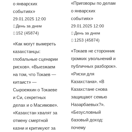
«Приговоры по делам
о январских
о январских
событиях»
событиях»
29.01.2025 12:00
День за днем
29.01.2025 12:00
152 (45874)
День за днем
1253 (45874)
«Как могут вымереть
«Токаев не сторонник
казахстанцы:
громких увольнений и
глобальные сценарии
публичных разборок».
рисков». «Выезжаем
«Риски для
на том, что Токаев —
Казахстана». «В
китаист» —
Казахстане снова
Сыроежкин о Токаеве
защищают семью
и Си, секретных
Назарбаевых?».
делах и о Масимове».
«Безусловный
«Казахстан хвалят за
базовый доход:
отмену смертной
почему
казни и критикуют за