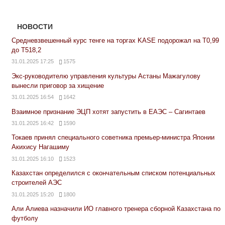
НОВОСТИ
Средневзвешенный курс тенге на торгах KASE подорожал на Т0,99
до Т518,2
31.01.2025 17:25
1575
Экс-руководителю управления культуры Астаны Мажагулову
вынесли приговор за хищение
31.01.2025 16:54
1642
Взаимное признание ЭЦП хотят запустить в ЕАЭС – Сагинтаев
31.01.2025 16:42
1590
Токаев принял специального советника премьер-министра Японии
Акихису Нагашиму
31.01.2025 16:10
1523
Казахстан определился с окончательным списком потенциальных
строителей АЭС
31.01.2025 15:20
1800
Али Алиева назначили ИО главного тренера сборной Казахстана по
футболу