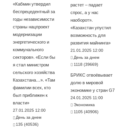
«Кабмин утвердил
растет – падает
беспрецедентный за
спрос, а у нас
годы независимости
наоборот».
страны нацпроект
«Казахстан упустил
модернизации
возможность для
энергетического и
развития майнинга»
коммунального
21.01.2025 12:00
секторов». «Если бы
День за днем
1118 (39669)
я стал министром
сельского хозяйства
БРИКС отвоёвывает
Казахстана…». «Там
долю в мировой
фамилии всех, кто
экономике у стран G7
был приближен к
24.01.2025 11:00
власти»
Экономика
27.01.2025 12:00
1105 (40906)
День за днем
135 (40536)