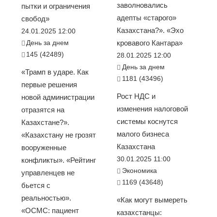
заволновались
пытки и ограничения
адепты «старого»
свобод»
Казахстана?». «Эхо
24.01.2025 12:00
День за днем
кровавого Кантара»
145 (42489)
28.01.2025 12:00
День за днем
«Трамп в ударе. Как
1181 (43496)
первые решения
Рост НДС и
новой администрации
изменения налоговой
отразятся на
системы коснутся
Казахстане?».
малого бизнеса
«Казахстану не грозят
Казахстана
вооруженные
30.01.2025 11:00
конфликты». «Рейтинг
Экономика
управленцев не
1169 (43648)
бьется с
реальностью».
«Как могут вымереть
«ОСМС: пациент
казахстанцы: