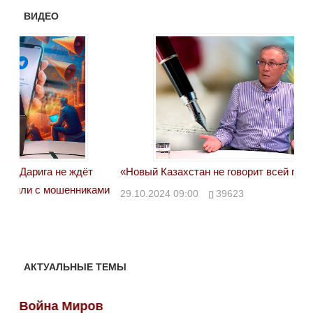
ВИДЕО
«Новый Казахстан не говорит всей правды»
Лон
ми
29.10.2024 09:00
39623
28.
АКТУАЛЬНЫЕ ТЕМЫ
Война Миров
Во