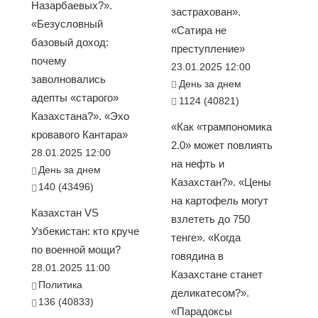
Назарбаевых?».
застрахован».
«Безусловный
«Сатира не
базовый доход:
преступление»
почему
23.01.2025 12:00
заволновались
День за днем
адепты «старого»
1124 (40821)
Казахстана?». «Эхо
«Как «трампономика
кровавого Кантара»
2.0» может повлиять
28.01.2025 12:00
на нефть и
День за днем
Казахстан?». «Цены
140 (43496)
на картофель могут
Казахстан VS
взлететь до 750
Узбекистан: кто круче
тенге». «Когда
по военной мощи?
говядина в
28.01.2025 11:00
Казахстане станет
Политика
деликатесом?».
136 (40833)
«Парадоксы