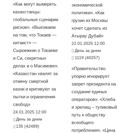
«Как могут вымереть
экономической
казахстанцы:
политики». «Как
глобальные сценарии
грузин из Москвы
рисков». «Выезжаем
хочет сделать из
на том, что Токаев —
Атырау Дубай»
китаист» —
22.01.2025 12:00
Сыроежкин о Токаеве
День за днем
1119 (40257)
и Си, секретных
делах и о Масимове».
«Правительство
«Казахстан хвалят за
упорно игнорирует
отмену смертной
запрет президента на
казни и критикуют за
создание единых
пытки и ограничения
операторов». «Хлеба
свобод»
и зрелищ – тупиковый
24.01.2025 12:00
путь к обществу
День за днем
всеобщего
135 (42489)
потребления». «Цена