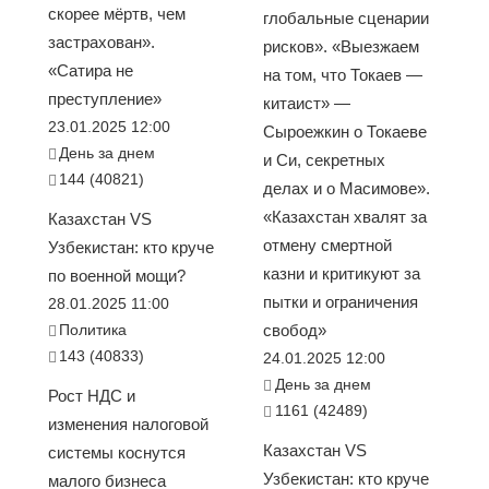
скорее мёртв, чем
глобальные сценарии
застрахован».
рисков». «Выезжаем
«Сатира не
на том, что Токаев —
преступление»
китаист» —
23.01.2025 12:00
Сыроежкин о Токаеве
День за днем
и Си, секретных
144 (40821)
делах и о Масимове».
«Казахстан хвалят за
Казахстан VS
отмену смертной
Узбекистан: кто круче
казни и критикуют за
по военной мощи?
пытки и ограничения
28.01.2025 11:00
Политика
свобод»
143 (40833)
24.01.2025 12:00
День за днем
Рост НДС и
1161 (42489)
изменения налоговой
Казахстан VS
системы коснутся
Узбекистан: кто круче
малого бизнеса