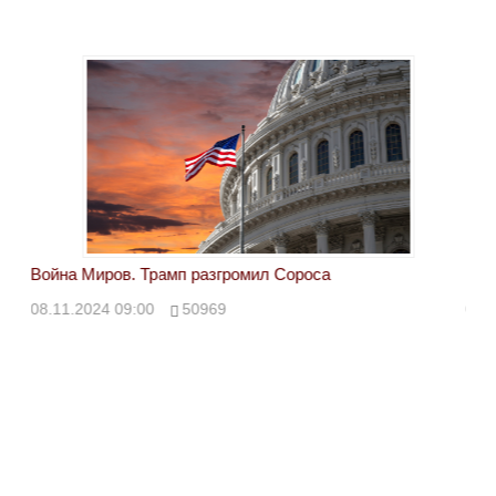
Война Миров. Трамп разгромил Сороса
Вой
08.11.2024 09:00
50969
08.