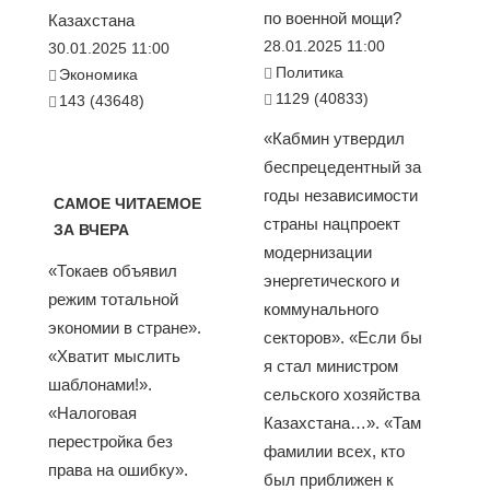
по военной мощи?
Казахстана
28.01.2025 11:00
30.01.2025 11:00
Политика
Экономика
1129 (40833)
143 (43648)
«Кабмин утвердил
беспрецедентный за
годы независимости
САМОЕ ЧИТАЕМОЕ
страны нацпроект
ЗА ВЧЕРА
модернизации
«Токаев объявил
энергетического и
режим тотальной
коммунального
экономии в стране».
секторов». «Если бы
«Хватит мыслить
я стал министром
шаблонами!».
сельского хозяйства
«Налоговая
Казахстана…». «Там
перестройка без
фамилии всех, кто
права на ошибку».
был приближен к