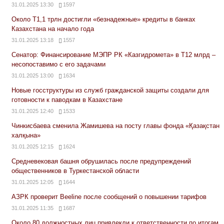
31.01.2025 13:30
1597
Около Т1,1 трлн достигли «безнадежные» кредиты в банках
Казахстана на начало года
31.01.2025 13:18
1557
Сенатор: Финансирование МЭПР РК «Казгидромета» в Т12 млрд –
несопоставимо с его задачами
31.01.2025 13:00
1634
Новые госструктуры из служб гражданской защиты создали для
готовности к паводкам в Казахстане
31.01.2025 12:40
1533
Чинкисбаева сменила Жамишева на посту главы фонда «Қазақстан
халқына»
31.01.2025 12:15
1624
Средневековая башня обрушилась после предупреждений
общественников в Туркестанской области
31.01.2025 12:05
1644
АЗРК проверит Beeline после сообщений о повышении тарифов
31.01.2025 11:35
1687
Около 80 должностных лиц привлекли к ответственности по итогам