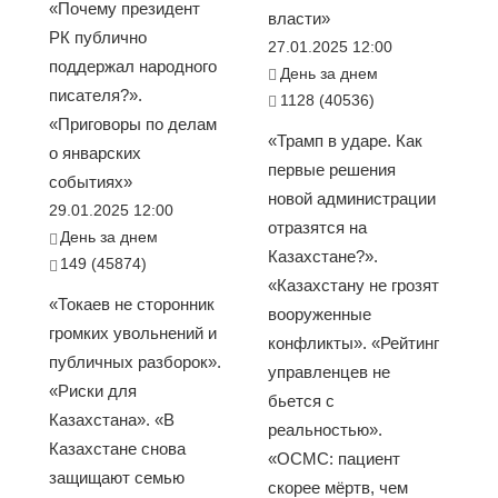
«Почему президент
власти»
РК публично
27.01.2025 12:00
поддержал народного
День за днем
писателя?».
1128 (40536)
«Приговоры по делам
«Трамп в ударе. Как
о январских
первые решения
событиях»
новой администрации
29.01.2025 12:00
отразятся на
День за днем
Казахстане?».
149 (45874)
«Казахстану не грозят
«Токаев не сторонник
вооруженные
громких увольнений и
конфликты». «Рейтинг
публичных разборок».
управленцев не
«Риски для
бьется с
Казахстана». «В
реальностью».
Казахстане снова
«ОСМС: пациент
защищают семью
скорее мёртв, чем