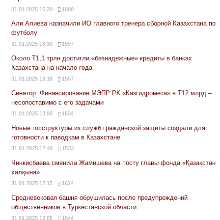
31.01.2025 15:20
1800
Али Алиева назначили ИО главного тренера сборной Казахстана по
футболу
31.01.2025 13:30
1597
Около Т1,1 трлн достигли «безнадежные» кредиты в банках
Казахстана на начало года
31.01.2025 13:18
1557
Сенатор: Финансирование МЭПР РК «Казгидромета» в Т12 млрд –
несопоставимо с его задачами
31.01.2025 13:00
1634
Новые госструктуры из служб гражданской защиты создали для
готовности к паводкам в Казахстане
31.01.2025 12:40
1533
Чинкисбаева сменила Жамишева на посту главы фонда «Қазақстан
халқына»
31.01.2025 12:15
1624
Средневековая башня обрушилась после предупреждений
общественников в Туркестанской области
31.01.2025 12:05
1644