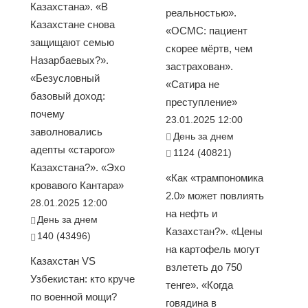
Казахстана». «В
реальностью».
Казахстане снова
«ОСМС: пациент
защищают семью
скорее мёртв, чем
Назарбаевых?».
застрахован».
«Безусловный
«Сатира не
базовый доход:
преступление»
почему
23.01.2025 12:00
заволновались
День за днем
адепты «старого»
1124 (40821)
Казахстана?». «Эхо
«Как «трампономика
кровавого Кантара»
2.0» может повлиять
28.01.2025 12:00
на нефть и
День за днем
Казахстан?». «Цены
140 (43496)
на картофель могут
Казахстан VS
взлететь до 750
Узбекистан: кто круче
тенге». «Когда
по военной мощи?
говядина в