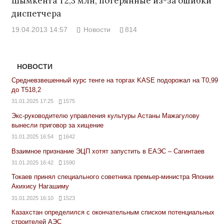
Шымкента Т2,3 млн, потерянные из-за ошибки
диспетчера
19.04.2013 14:57
Новости
814
НОВОСТИ
Средневзвешенный курс тенге на торгах KASE подорожал на Т0,99
до Т518,2
31.01.2025 17:25
1575
Экс-руководителю управления культуры Астаны Мажагулову
вынесли приговор за хищение
31.01.2025 16:54
1642
Взаимное признание ЭЦП хотят запустить в ЕАЭС – Сагинтаев
31.01.2025 16:42
1590
Токаев принял специального советника премьер-министра Японии
Акихису Нагашиму
31.01.2025 16:10
1523
Казахстан определился с окончательным списком потенциальных
строителей АЭС