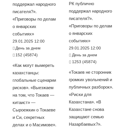
РК публично
поддержал народного
поддержал народного
писателя?».
писателя?».
«Приговоры по делам
«Приговоры по делам
о январских
о январских
событиях»
событиях»
29.01.2025 12:00
День за днем
29.01.2025 12:00
152 (45874)
День за днем
1253 (45874)
«Как могут вымереть
«Токаев не сторонник
казахстанцы:
громких увольнений и
глобальные сценарии
публичных разборок».
рисков». «Выезжаем
«Риски для
на том, что Токаев —
Казахстана». «В
китаист» —
Казахстане снова
Сыроежкин о Токаеве
защищают семью
и Си, секретных
Назарбаевых?».
делах и о Масимове».