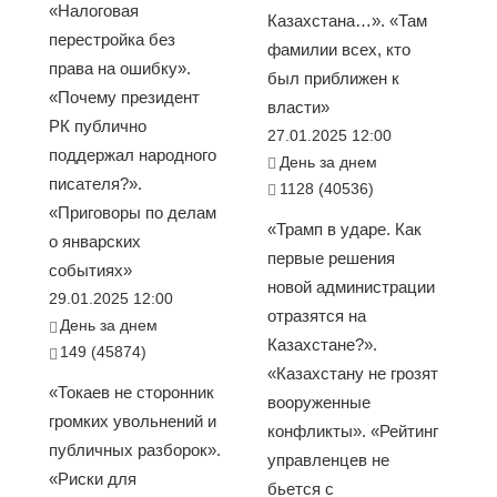
«Налоговая
Казахстана…». «Там
перестройка без
фамилии всех, кто
права на ошибку».
был приближен к
«Почему президент
власти»
РК публично
27.01.2025 12:00
поддержал народного
День за днем
писателя?».
1128 (40536)
«Приговоры по делам
«Трамп в ударе. Как
о январских
первые решения
событиях»
новой администрации
29.01.2025 12:00
отразятся на
День за днем
Казахстане?».
149 (45874)
«Казахстану не грозят
«Токаев не сторонник
вооруженные
громких увольнений и
конфликты». «Рейтинг
публичных разборок».
управленцев не
«Риски для
бьется с