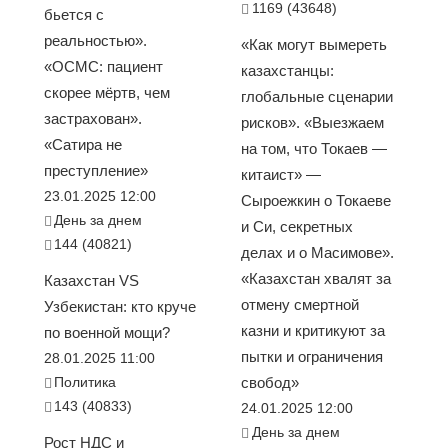
1169 (43648)
бьется с
реальностью».
«Как могут вымереть
«ОСМС: пациент
казахстанцы:
скорее мёртв, чем
глобальные сценарии
застрахован».
рисков». «Выезжаем
«Сатира не
на том, что Токаев —
преступление»
китаист» —
23.01.2025 12:00
Сыроежкин о Токаеве
День за днем
и Си, секретных
144 (40821)
делах и о Масимове».
«Казахстан хвалят за
Казахстан VS
отмену смертной
Узбекистан: кто круче
казни и критикуют за
по военной мощи?
пытки и ограничения
28.01.2025 11:00
Политика
свобод»
143 (40833)
24.01.2025 12:00
День за днем
Рост НДС и