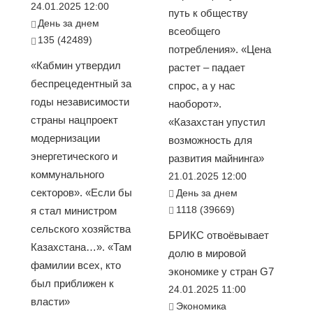
24.01.2025 12:00
путь к обществу
День за днем
всеобщего
135 (42489)
потребления». «Цена
«Кабмин утвердил
растет – падает
беспрецедентный за
спрос, а у нас
годы независимости
наоборот».
страны нацпроект
«Казахстан упустил
модернизации
возможность для
энергетического и
развития майнинга»
коммунального
21.01.2025 12:00
секторов». «Если бы
День за днем
1118 (39669)
я стал министром
сельского хозяйства
БРИКС отвоёвывает
Казахстана…». «Там
долю в мировой
фамилии всех, кто
экономике у стран G7
был приближен к
24.01.2025 11:00
власти»
Экономика