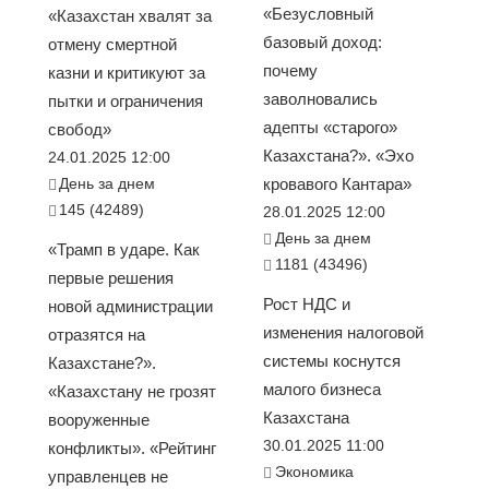
«Безусловный
«Казахстан хвалят за
базовый доход:
отмену смертной
почему
казни и критикуют за
заволновались
пытки и ограничения
адепты «старого»
свобод»
Казахстана?». «Эхо
24.01.2025 12:00
День за днем
кровавого Кантара»
145 (42489)
28.01.2025 12:00
День за днем
«Трамп в ударе. Как
1181 (43496)
первые решения
Рост НДС и
новой администрации
изменения налоговой
отразятся на
системы коснутся
Казахстане?».
малого бизнеса
«Казахстану не грозят
Казахстана
вооруженные
30.01.2025 11:00
конфликты». «Рейтинг
Экономика
управленцев не