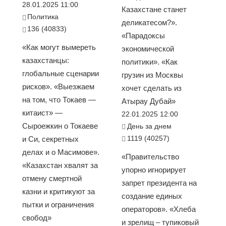
28.01.2025 11:00
Казахстане станет
Политика
деликатесом?».
136 (40833)
«Парадоксы
«Как могут вымереть
экономической
казахстанцы:
политики». «Как
глобальные сценарии
грузин из Москвы
рисков». «Выезжаем
хочет сделать из
на том, что Токаев —
Атырау Дубай»
китаист» —
22.01.2025 12:00
Сыроежкин о Токаеве
День за днем
1119 (40257)
и Си, секретных
делах и о Масимове».
«Правительство
«Казахстан хвалят за
упорно игнорирует
отмену смертной
запрет президента на
казни и критикуют за
создание единых
пытки и ограничения
операторов». «Хлеба
свобод»
и зрелищ – тупиковый