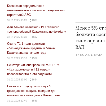
Казахстан определился с
окончательным списком потенциальных
строителей АЭС
31.01.2025 15:20
1800
Менее 5% от 
Али Алиева назначили ИО главного
тренера сборной Казахстана по футболу
бюджета сост
31.01.2025 13:30
1597
кинокартины
Около Т1,1 трлн достигли
ВАП
«безнадежные» кредиты в банках
Казахстана на начало года
17.05.2024 18:42
31.01.2025 13:18
1557
Сенатор: Финансирование МЭПР РК
«Казгидромета» в Т12 млрд –
несопоставимо с его задачами
31.01.2025 13:00
1634
Новые госструктуры из служб
гражданской защиты создали для
готовности к паводкам в Казахстане
31.01.2025 12:40
1533