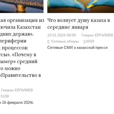
ая организация из
Что волнует душу казаха в
ючила Казахстан
середине января
едних держав».
18.01.2024 08:00
Гимран ЕРГАЛИЕВ
а периферии
Сетевые обзоры
4659
 процессов:
Сетевые СМИ о казахской прессе
сы». «Почему в
вымер» средний
его можно
 «Правительство в
Гимран ЕРГАЛИЕВ
5108
 16 февраля 2024г.