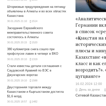
Штормовые предупреждения на пятницу
объявлены в Алматы и во всех областях
Казахстана
«Аналитическ
30.01.2025 21:10
1514
Германии вкл
Заседание Евразийского
в список «ср
межправительственного совета
«Қазақстан н
состоялось в Алматы
30.01.2025 20:15
1520
исторических
380 кубометров снега сошло при
плюсы и мину
профспуске лавин в четверг в ВКО
Казахстане «
30.01.2025 20:10
1319
класс и как 
Стали известны детали соглашения с
возродить?».
Саудовской Аравией по ВЭС в
Джунгарских воротах
цугцванге»
30.01.2025 19:10
1588
16.02.2024 12:00
Двусторонняя торговля между
День за днем
Казахстаном и Кыргызстаном достигла
Сетевой Казахстан
$1,6 млрд
30.01.2025 18:57
1482