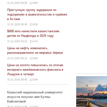
31.01.2025 09:50
1585
Преступную группу задержали по
подозрению в вымогательстве и грабеже
в Астане
31.01.2025 09:40
1639
$888 млн начислили казахстанским
детям из Нацфонда в 2025 году
31.01.2025 09:25
1474
Цены на нефть изменились
разнонаправленно на мировых биржах
31.01.2025 09:10
1509
Цена на золото повысилась по итогам
вечернего межбанковского фиксинга в
Лондоне в четверг
31.01.2025 08:45
1548
Казахский национальный университет
искусств получил имя Куляш
Байсеитовой
30.01.2025 22:05
1649