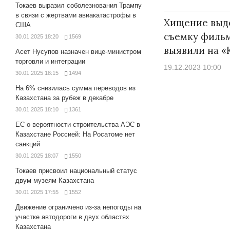
Токаев выразил соболезнования Трампу
в связи с жертвами авиакатастрофы в
Хищение выд
США
съемку фильм
30.01.2025 18:20
1569
выявили на «
Асет Нусупов назначен вице-министром
торговли и интеграции
19.12.2023 10:00
30.01.2025 18:15
1494
На 6% снизилась сумма переводов из
Казахстана за рубеж в декабре
30.01.2025 18:10
1361
ЕС о вероятности строительства АЭС в
Казахстане Россией: На Росатоме нет
санкций
30.01.2025 18:07
1550
Токаев присвоил национальный статус
двум музеям Казахстана
30.01.2025 17:55
1552
Движение ограничено из-за непогоды на
участке автодороги в двух областях
Казахстана