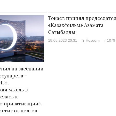
Токаев принял председате
«Казахфильм» Азамата
Сатыбалды
18.08.2023 20:31
Новости
1079
упил на заседании
осударств –
НГ».
ая мысль в
елась к
ю приватизации».
истит от долгов