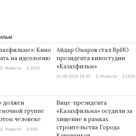
ФИЛЬМ
азахфильме»: Кино
Айдар Омаров стал ВрИО
ать на идеологию
президента киностудии
«Казахфильм»
Новости
1014
01.08.2024 18:45
Новости
1634
Народ выбрал свет
Странная заб
» должен
Вице-президента
Дарига не ждё
17.10.2024 17:00
29972
емочной группе
«Казахфильма» осудили за
Авиакомпании
отом человеке
хищение в рамках
мошенниками
строительства Города
30.10.2024 14:
Новости
849
Кочевников