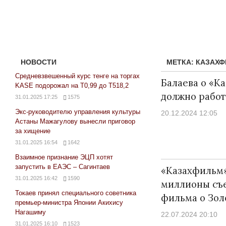
НОВОСТИ
МЕТКА:
КАЗАХ
Средневзвешенный курс тенге на торгах
Балаева о «К
KASE подорожал на Т0,99 до Т518,2
должно работ
31.01.2025 17:25
1575
Экс-руководителю управления культуры
20.12.2024 12:05
Астаны Мажагулову вынесли приговор
за хищение
31.01.2025 16:54
1642
Взаимное признание ЭЦП хотят
запустить в ЕАЭС – Сагинтаев
«Казахфильм
31.01.2025 16:42
1590
миллионы съ
Токаев принял специального советника
фильма о Зол
премьер-министра Японии Акихису
Нагашиму
22.07.2024 20:10
31.01.2025 16:10
1523