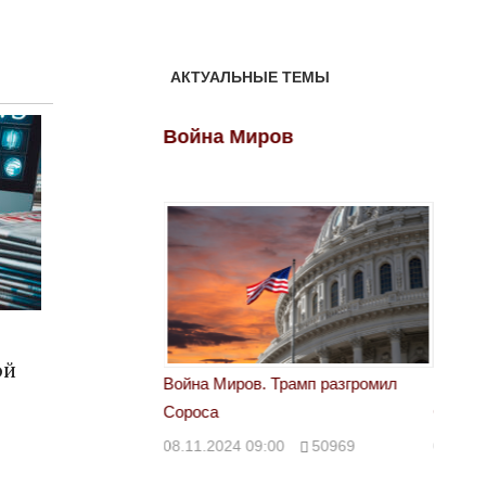
АКТУАЛЬНЫЕ ТЕМЫ
ов
Война Миров
Войн
ой
 Трамп разгромил
Война Миров. Трамп разгромил
Война 
Сороса
Сорос
00
50969
08.11.2024 09:00
50969
08.11.