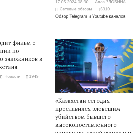
17.05.2024 08:30
Алла ЗЛОБИНА
Сетевые обзоры
6310
Обзор Telegram и Youtube каналов
одит фильм о
ции по
ю заложников в
хстана
Новости
1949
«Казахстан сегодня
прославился зловещим
убийством бывшего
высокопоставленного
чиновника своей супруги и