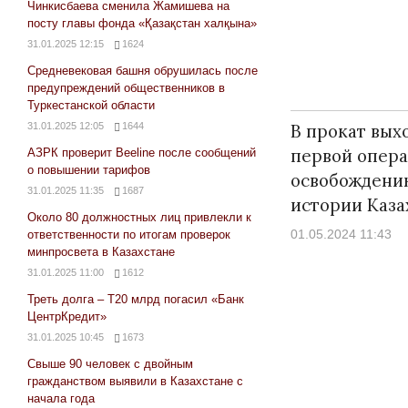
Чинкисбаева сменила Жамишева на
посту главы фонда «Қазақстан халқына»
31.01.2025 12:15
1624
Средневековая башня обрушилась после
предупреждений общественников в
Туркестанской области
В прокат вых
31.01.2025 12:05
1644
первой опера
АЗРК проверит Beeline после сообщений
о повышении тарифов
освобождени
31.01.2025 11:35
1687
истории Каза
Около 80 должностных лиц привлекли к
01.05.2024 11:43
ответственности по итогам проверок
минпросвета в Казахстане
31.01.2025 11:00
1612
Треть долга – Т20 млрд погасил «Банк
ЦентрКредит»
31.01.2025 10:45
1673
Свыше 90 человек с двойным
гражданством выявили в Казахстане с
начала года