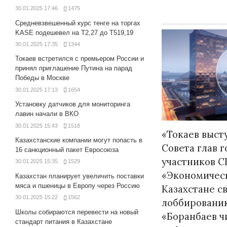
30.01.2025 17:46
1475
Средневзвешенный курс тенге на торгах
KASE подешевел на Т2,27 до Т519,19
30.01.2025 17:35
1344
Токаев встретился с премьером России и
принял приглашение Путина на парад
Победы в Москве
30.01.2025 17:13
1654
Установку датчиков для мониторинга
лавин начали в ВКО
30.01.2025 15:43
1518
«Токаев выст
Казахстанские компании могут попасть в
Совета глав г
16 санкционный пакет Евросоюза
участников С
30.01.2025 15:35
1529
«Экономическ
Казахстан планирует увеличить поставки
мяса и пшеницы в Европу через Россию
Казахстане св
30.01.2025 15:22
1562
лоббировани
Школы собираются перевести на новый
«Боранбаев ч
стандарт питания в Казахстане