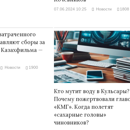
07.06.2024 10:25
Новости
1808
затраченного
Война Мир
авляют сборы за
 Казахфильма —
Новости
1900
Кто мутит воду в Кульсары?
Почему пожертвовали глав
Война Миров.
«КМГ». Когда полетят
Сороса
«сахарные головы»
08.11.2024 09:
чиновников?