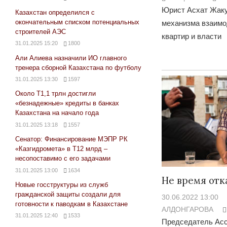
Юрист Асхат Жаку
Казахстан определился с
окончательным списком потенциальных
механизма взаимо
строителей АЭС
квартир и власти
31.01.2025 15:20
1800
Али Алиева назначили ИО главного
тренера сборной Казахстана по футболу
31.01.2025 13:30
1597
Около Т1,1 трлн достигли
«безнадежные» кредиты в банках
Казахстана на начало года
31.01.2025 13:18
1557
Сенатор: Финансирование МЭПР РК
«Казгидромета» в Т12 млрд –
несопоставимо с его задачами
31.01.2025 13:00
1634
Не время отк
Новые госструктуры из служб
гражданской защиты создали для
30.06.2022 13:00
готовности к паводкам в Казахстане
АЛДОНГАРОВА
31.01.2025 12:40
1533
Председатель Ас