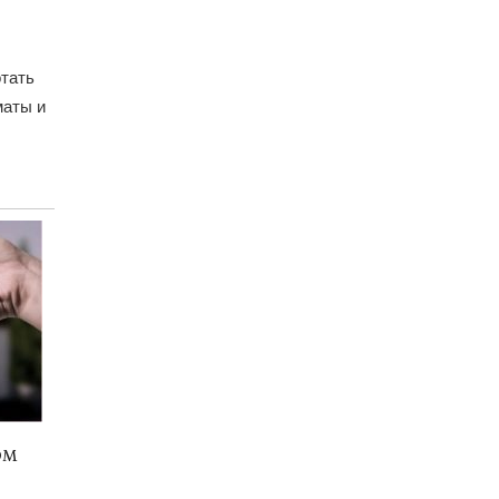
тать
маты и
ом