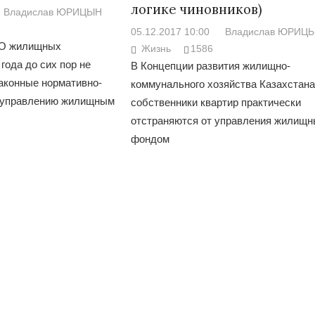
логике чиновников)
Владислав ЮРИЦЫН
05.12.2017 10:00
Владислав ЮРИЦ
«О жилищных
Жизнь
1586
года до сих пор не
В Концепции развития жилищно-
аконные нормативно-
коммунального хозяйства Казахстана
о управлению жилищным
собственники квартир практически
отстраняются от управления жилищ
фондом