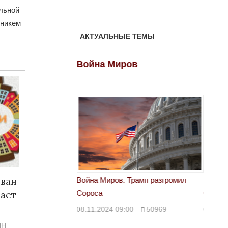
льной
 никем
АКТУАЛЬНЫЕ ТЕМЫ
ов
Война Миров
Войн
зван
 Трамп разгромил
Война Миров. Трамп разгромил
Война 
дает
Сороса
Сорос
00
50969
08.11.2024 09:00
50969
08.11.
ЫН