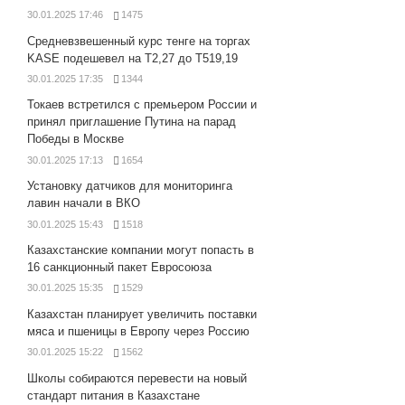
30.01.2025 17:46
1475
Средневзвешенный курс тенге на торгах
KASE подешевел на Т2,27 до Т519,19
30.01.2025 17:35
1344
Токаев встретился с премьером России и
принял приглашение Путина на парад
Победы в Москве
30.01.2025 17:13
1654
Установку датчиков для мониторинга
лавин начали в ВКО
30.01.2025 15:43
1518
Казахстанские компании могут попасть в
16 санкционный пакет Евросоюза
30.01.2025 15:35
1529
Казахстан планирует увеличить поставки
мяса и пшеницы в Европу через Россию
30.01.2025 15:22
1562
Школы собираются перевести на новый
стандарт питания в Казахстане