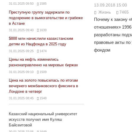
31.01.2025 09:50
1585
13.09.2018 15:00
Жизнь
7465
Преступную группу задержали по
подозрению в вымогательстве и грабеже
Почему к закону 
в Астане
отношениях» 1996 
31.01.2025 09:40
1639
разработаны подз
$888 млн начислили казахстанским
правовые акты п
детям из Нацфонда в 2025 году
фондом
31.01.2025 09:25
1474
Цены на нефть изменились
разнонаправленно на мировых биржах
31.01.2025 09:10
1509
Цена на золото повысилась по итогам
вечернего межбанковского фиксинга в
Лондоне в четверг
31.01.2025 08:45
1548
Казахский национальный университет
искусств получил имя Куляш
Байсеитовой
30.01.2025 22:05
1649