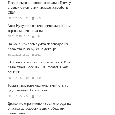
Токаев выразил соболезнования Трампу
в связи с жертвами авиакатастрофы в
США
30.01.2025 18:20
1569
Асет Нусупов назначен вице-министром
торговли и интеграции
30.01.2025 18:15
1494
На 6% снизилась сумма переводов из
Казахстана за рубеж в декабре
30.01.2025 18:10
1361
ЕС о вероятности строительства АЭС в
Казахстане Россией: На Росатоме нет
санкций
30.01.2025 18:07
1550
Токаев присвоил национальный статус
двум музеям Казахстана
30.01.2025 17:55
1552
Движение ограничено из-за непогоды на
участке автодороги в двух областях
Казахстана