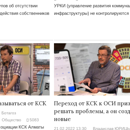
пов об отсутствии
УРКИ (управление развития коммуна
действия собственников
инфраструктуры) не контролируются
Война Мир
азываться от КСК
Переход от КСК к ОСИ при
Война Миров.
решать проблемы, а он соз
Сороса
Ботагоз
новые
08.11.2024 09:
Общество
5083
социации КСК Алматы
21.02.2022 13:30
Владислав ЮРИЦ