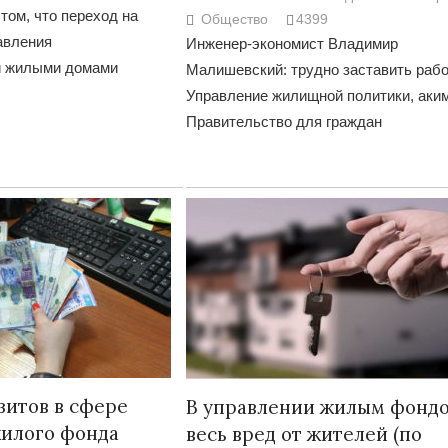
том, что переход на
Общество
4399
авления
Инженер-экономист Владимир
и жилыми домами
Малишевский: трудно заставить рабо
Управление жилищной политики, аки
Правительство для граждан
зитов в сфере
В управлении жилым фонд
жилого фонда
весь вред от жителей (по