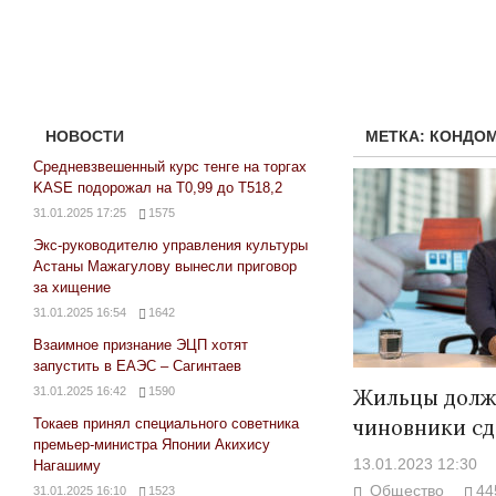
НОВОСТИ
МЕТКА:
КОНДО
Средневзвешенный курс тенге на торгах
KASE подорожал на Т0,99 до Т518,2
31.01.2025 17:25
1575
Экс-руководителю управления культуры
Астаны Мажагулову вынесли приговор
за хищение
31.01.2025 16:54
1642
Взаимное признание ЭЦП хотят
запустить в ЕАЭС – Сагинтаев
31.01.2025 16:42
1590
Жильцы должн
чиновники сд
Токаев принял специального советника
премьер-министра Японии Акихису
13.01.2023 12:30
Нагашиму
Общество
44
31.01.2025 16:10
1523