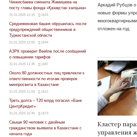
Чинкисбаева сменила Жамишева на
Аркадий Рубцов о 
посту главы фонда «Қазақстан халқына»
новые формы упр
31.01.2025 12:15
1624
многоквартирным
Средневековая башня обрушилась после
отложен на год
предупреждений общественников в
Туркестанской области
31.01.2025 12:05
1644
АЗРК проверит Beeline после сообщений
о повышении тарифов
31.01.2025 11:35
1687
Около 80 должностных лиц привлекли к
ответственности по итогам проверок
минпросвета в Казахстане
31.01.2025 11:00
1612
Треть долга – Т20 млрд погасил «Банк
ЦентрКредит»
31.01.2025 10:45
1673
Свыше 90 человек с двойным
Кластер пара
гражданством выявили в Казахстане с
управления 
начала года