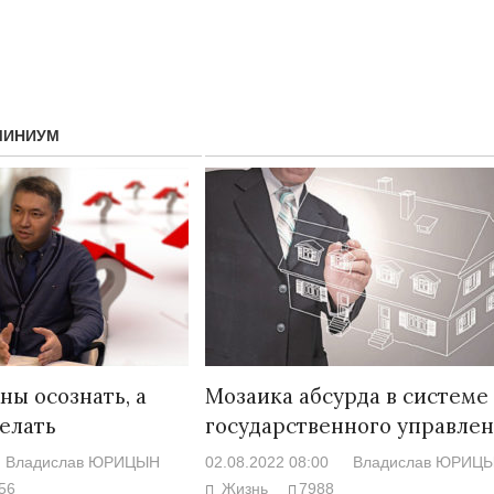
МИНИУМ
Народ выбрал свет
Странная заб
Дарига не ждё
17.10.2024 17:00
29972
ы осознать, а
Мозаика абсурда в системе
Авиакомпании
елать
государственного управле
мошенниками
Владислав ЮРИЦЫН
02.08.2022 08:00
Владислав ЮРИЦ
30.10.2024 14:
56
Жизнь
7988