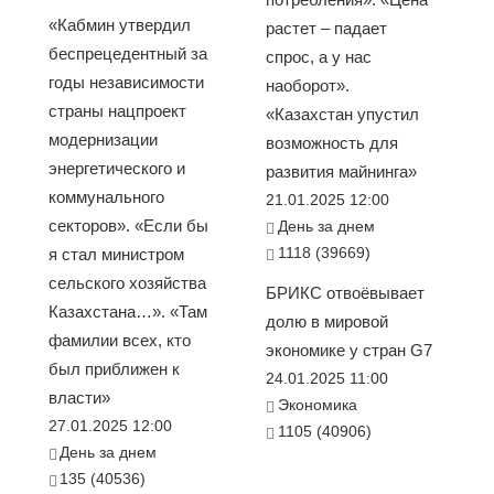
«Кабмин утвердил
растет – падает
беспрецедентный за
спрос, а у нас
годы независимости
наоборот».
страны нацпроект
«Казахстан упустил
модернизации
возможность для
энергетического и
развития майнинга»
коммунального
21.01.2025 12:00
секторов». «Если бы
День за днем
1118 (39669)
я стал министром
сельского хозяйства
БРИКС отвоёвывает
Казахстана…». «Там
долю в мировой
фамилии всех, кто
экономике у стран G7
был приближен к
24.01.2025 11:00
власти»
Экономика
27.01.2025 12:00
1105 (40906)
День за днем
135 (40536)