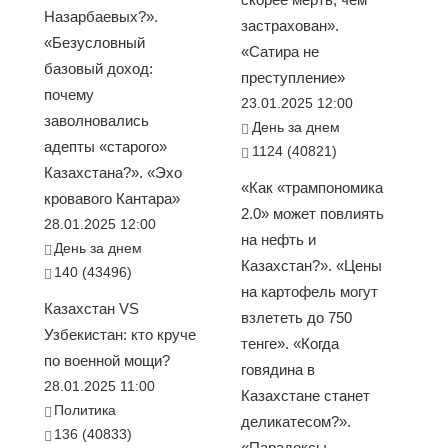
Назарбаевых?».
застрахован».
«Безусловный
«Сатира не
базовый доход:
преступление»
почему
23.01.2025 12:00
заволновались
День за днем
адепты «старого»
1124 (40821)
Казахстана?». «Эхо
«Как «трампономика
кровавого Кантара»
2.0» может повлиять
28.01.2025 12:00
на нефть и
День за днем
Казахстан?». «Цены
140 (43496)
на картофель могут
Казахстан VS
взлететь до 750
Узбекистан: кто круче
тенге». «Когда
по военной мощи?
говядина в
28.01.2025 11:00
Казахстане станет
Политика
деликатесом?».
136 (40833)
«Парадоксы