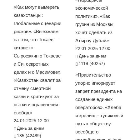
«Как могут вымереть
экономической
казахстанцы:
политики». «Как
глобальные сценарии
грузин из Москвы
рисков». «Выезжаем
хочет сделать из
на том, что Токаев —
Атырау Дубай»
китаист» —
22.01.2025 12:00
Сыроежкин о Токаеве
День за днем
1119 (40257)
и Си, секретных
делах и о Масимове».
«Правительство
«Казахстан хвалят за
упорно игнорирует
отмену смертной
запрет президента на
казни и критикуют за
создание единых
пытки и ограничения
операторов». «Хлеба
свобод»
и зрелищ – тупиковый
24.01.2025 12:00
путь к обществу
День за днем
всеобщего
135 (42489)
потребления». «Цена