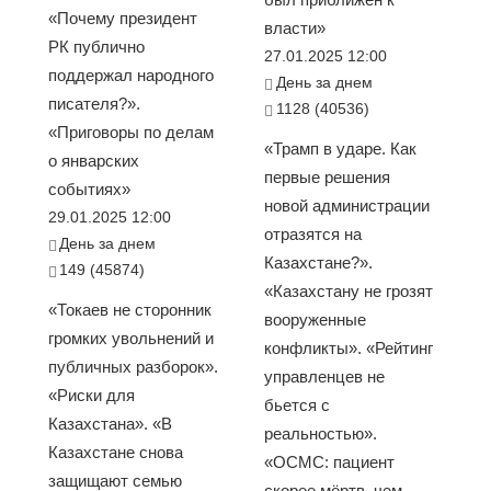
«Почему президент
власти»
РК публично
27.01.2025 12:00
поддержал народного
День за днем
писателя?».
1128 (40536)
«Приговоры по делам
«Трамп в ударе. Как
о январских
первые решения
событиях»
новой администрации
29.01.2025 12:00
отразятся на
День за днем
Казахстане?».
149 (45874)
«Казахстану не грозят
«Токаев не сторонник
вооруженные
громких увольнений и
конфликты». «Рейтинг
публичных разборок».
управленцев не
«Риски для
бьется с
Казахстана». «В
реальностью».
Казахстане снова
«ОСМС: пациент
защищают семью
скорее мёртв, чем