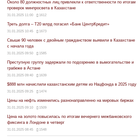
Около 80 должностных лиц привлекли к ответственности по итогам
проверок минпросвета в Казахстане
31.01.2025 11:00
1612
Треть долга – Т20 млрд погасил «Банк ЦентрКредит»
31.01.2025 10:45
1673
Свыше 90 человек с двойным гражданством выявили в Казахстане
с начала года
31.01.2025 09:50
1585
Преступную группу задержали по подозрению в вымогательстве и
грабеже в Астане
31.01.2025 09:40
1639
$888 млн начислили казахстанским детям из Нацфонда в 2025 году
31.01.2025 09:25
1474
Цены на нефть изменились разнонаправленно на мировых биржах
31.01.2025 09:10
1509
Цена на золото повысилась по итогам вечернего межбанковского
фиксинга в Лондоне в четверг
31.01.2025 08:45
1548