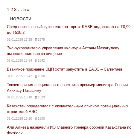
Next
1
2
3
…
5
»
Posts
НОВОСТИ
Средневзвешенный курс тенге на торгах KASE подорожал на Т0,99
до Т518,2
31.01.2025 17:25
1575
Экс-руководителю управления культуры Астаны Мажагулову
вынесли приговор за хищение
31.01.2025 16:54
1642
Взаимное признание ЭЦП хотят запустить в ЕАЭС – Сагинтаев
31.01.2025 16:42
1590
Токаев принял специального советника премьер-министра Японии
Акихису Нагашиму
31.01.2025 16:10
1523
Казахстан определился с окончательным списком потенциальных
строителей АЭС
31.01.2025 15:20
1800
Али Алиева назначили ИО главного тренера сборной Казахстана по
футболу