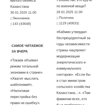
малого бизнеса
по военной мощи?
Казахстана
28.01.2025 11:00
30.01.2025 11:00
Политика
Экономика
1129 (40833)
143 (43648)
«Кабмин утвердил
беспрецедентный за
годы независимости
САМОЕ ЧИТАЕМОЕ
страны нацпроект
ЗА ВЧЕРА
модернизации
«Токаев объявил
энергетического и
режим тотальной
коммунального
экономии в стране».
секторов». «Если бы
«Хватит мыслить
я стал министром
шаблонами!».
сельского хозяйства
«Налоговая
Казахстана…». «Там
перестройка без
фамилии всех, кто
права на ошибку».
был приближен к