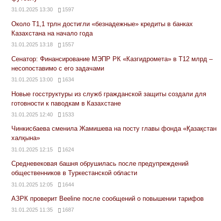
31.01.2025 13:30
1597
Около Т1,1 трлн достигли «безнадежные» кредиты в банках
Казахстана на начало года
31.01.2025 13:18
1557
Сенатор: Финансирование МЭПР РК «Казгидромета» в Т12 млрд –
несопоставимо с его задачами
31.01.2025 13:00
1634
Новые госструктуры из служб гражданской защиты создали для
готовности к паводкам в Казахстане
31.01.2025 12:40
1533
Чинкисбаева сменила Жамишева на посту главы фонда «Қазақстан
халқына»
31.01.2025 12:15
1624
Средневековая башня обрушилась после предупреждений
общественников в Туркестанской области
31.01.2025 12:05
1644
АЗРК проверит Beeline после сообщений о повышении тарифов
31.01.2025 11:35
1687