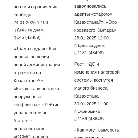
заволновались
пытки и ограничения
адепты «старого»
свобод»
Казахстана?». «Эхо
24.01.2025 12:00
День за днем
кровавого Кантара»
145 (42489)
28.01.2025 12:00
День за днем
«Трамп в ударе. Как
1181 (43496)
первые решения
Рост НДС и
новой администрации
изменения налоговой
отразятся на
системы коснутся
Казахстане?».
малого бизнеса
«Казахстану не грозят
Казахстана
вооруженные
30.01.2025 11:00
конфликты». «Рейтинг
Экономика
управленцев не
1169 (43648)
бьется с
реальностью».
«Как могут вымереть
«ОСМС: пациент
казахстанцы: