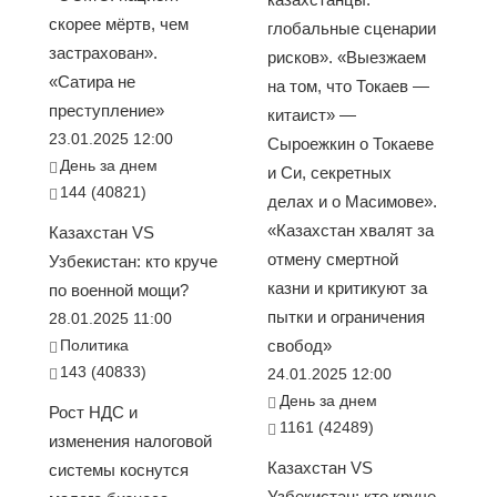
скорее мёртв, чем
глобальные сценарии
застрахован».
рисков». «Выезжаем
«Сатира не
на том, что Токаев —
преступление»
китаист» —
23.01.2025 12:00
Сыроежкин о Токаеве
День за днем
и Си, секретных
144 (40821)
делах и о Масимове».
«Казахстан хвалят за
Казахстан VS
отмену смертной
Узбекистан: кто круче
казни и критикуют за
по военной мощи?
пытки и ограничения
28.01.2025 11:00
Политика
свобод»
143 (40833)
24.01.2025 12:00
День за днем
Рост НДС и
1161 (42489)
изменения налоговой
Казахстан VS
системы коснутся
Узбекистан: кто круче