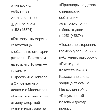
«Приговоры по делам
о январских
о январских
событиях»
событиях»
29.01.2025 12:00
День за днем
29.01.2025 12:00
152 (45874)
День за днем
1253 (45874)
«Как могут вымереть
«Токаев не сторонник
казахстанцы:
громких увольнений и
глобальные сценарии
публичных разборок».
рисков». «Выезжаем
«Риски для
на том, что Токаев —
Казахстана». «В
китаист» —
Казахстане снова
Сыроежкин о Токаеве
защищают семью
и Си, секретных
Назарбаевых?».
делах и о Масимове».
«Безусловный
«Казахстан хвалят за
базовый доход:
отмену смертной
почему
казни и критикуют за