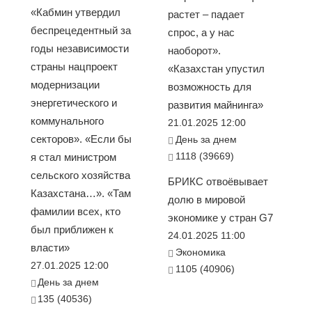
«Кабмин утвердил
растет – падает
беспрецедентный за
спрос, а у нас
годы независимости
наоборот».
страны нацпроект
«Казахстан упустил
модернизации
возможность для
энергетического и
развития майнинга»
коммунального
21.01.2025 12:00
секторов». «Если бы
День за днем
1118 (39669)
я стал министром
сельского хозяйства
БРИКС отвоёвывает
Казахстана…». «Там
долю в мировой
фамилии всех, кто
экономике у стран G7
был приближен к
24.01.2025 11:00
власти»
Экономика
27.01.2025 12:00
1105 (40906)
День за днем
135 (40536)