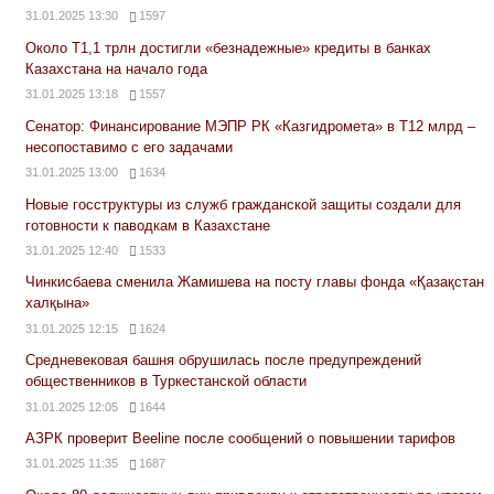
31.01.2025 13:30
1597
Около Т1,1 трлн достигли «безнадежные» кредиты в банках
Казахстана на начало года
31.01.2025 13:18
1557
Сенатор: Финансирование МЭПР РК «Казгидромета» в Т12 млрд –
несопоставимо с его задачами
31.01.2025 13:00
1634
Новые госструктуры из служб гражданской защиты создали для
готовности к паводкам в Казахстане
31.01.2025 12:40
1533
Чинкисбаева сменила Жамишева на посту главы фонда «Қазақстан
халқына»
31.01.2025 12:15
1624
Средневековая башня обрушилась после предупреждений
общественников в Туркестанской области
31.01.2025 12:05
1644
АЗРК проверит Beeline после сообщений о повышении тарифов
31.01.2025 11:35
1687