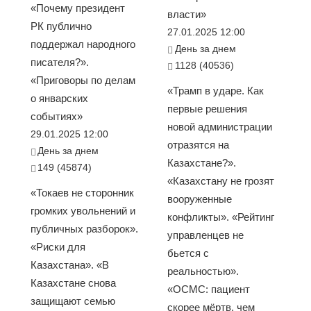
«Почему президент
власти»
РК публично
27.01.2025 12:00
поддержал народного
День за днем
писателя?».
1128 (40536)
«Приговоры по делам
«Трамп в ударе. Как
о январских
первые решения
событиях»
новой администрации
29.01.2025 12:00
отразятся на
День за днем
Казахстане?».
149 (45874)
«Казахстану не грозят
«Токаев не сторонник
вооруженные
громких увольнений и
конфликты». «Рейтинг
публичных разборок».
управленцев не
«Риски для
бьется с
Казахстана». «В
реальностью».
Казахстане снова
«ОСМС: пациент
защищают семью
скорее мёртв, чем