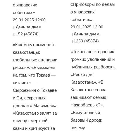
«Приговоры по делам
о январских
о январских
событиях»
событиях»
29.01.2025 12:00
День за днем
29.01.2025 12:00
152 (45874)
День за днем
1253 (45874)
«Как могут вымереть
«Токаев не сторонник
казахстанцы:
громких увольнений и
глобальные сценарии
публичных разборок».
рисков». «Выезжаем
«Риски для
на том, что Токаев —
Казахстана». «В
китаист» —
Казахстане снова
Сыроежкин о Токаеве
защищают семью
и Си, секретных
Назарбаевых?».
делах и о Масимове».
«Безусловный
«Казахстан хвалят за
базовый доход:
отмену смертной
почему
казни и критикуют за