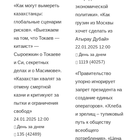
«Как могут вымереть
экономической
казахстанцы:
политики». «Как
глобальные сценарии
грузин из Москвы
рисков». «Выезжаем
хочет сделать из
на том, что Токаев —
Атырау Дубай»
китаист» —
22.01.2025 12:00
Сыроежкин о Токаеве
День за днем
1119 (40257)
и Си, секретных
делах и о Масимове».
«Правительство
«Казахстан хвалят за
упорно игнорирует
отмену смертной
запрет президента на
казни и критикуют за
создание единых
пытки и ограничения
операторов». «Хлеба
свобод»
и зрелищ – тупиковый
24.01.2025 12:00
путь к обществу
День за днем
всеобщего
135 (42489)
потребления». «Цена