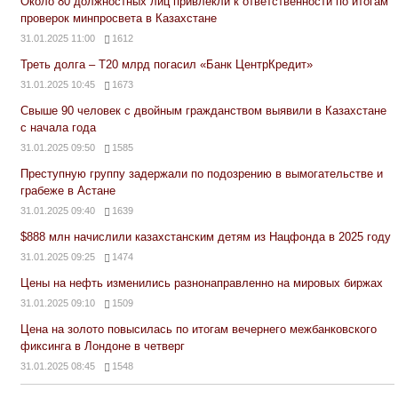
Около 80 должностных лиц привлекли к ответственности по итогам
проверок минпросвета в Казахстане
31.01.2025 11:00
1612
Треть долга – Т20 млрд погасил «Банк ЦентрКредит»
31.01.2025 10:45
1673
Свыше 90 человек с двойным гражданством выявили в Казахстане
с начала года
31.01.2025 09:50
1585
Преступную группу задержали по подозрению в вымогательстве и
грабеже в Астане
31.01.2025 09:40
1639
$888 млн начислили казахстанским детям из Нацфонда в 2025 году
31.01.2025 09:25
1474
Цены на нефть изменились разнонаправленно на мировых биржах
31.01.2025 09:10
1509
Цена на золото повысилась по итогам вечернего межбанковского
фиксинга в Лондоне в четверг
31.01.2025 08:45
1548