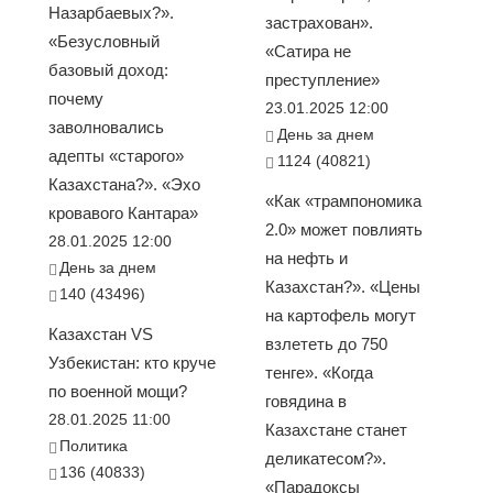
Назарбаевых?».
застрахован».
«Безусловный
«Сатира не
базовый доход:
преступление»
почему
23.01.2025 12:00
заволновались
День за днем
адепты «старого»
1124 (40821)
Казахстана?». «Эхо
«Как «трампономика
кровавого Кантара»
2.0» может повлиять
28.01.2025 12:00
на нефть и
День за днем
Казахстан?». «Цены
140 (43496)
на картофель могут
Казахстан VS
взлететь до 750
Узбекистан: кто круче
тенге». «Когда
по военной мощи?
говядина в
28.01.2025 11:00
Казахстане станет
Политика
деликатесом?».
136 (40833)
«Парадоксы