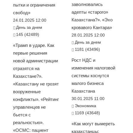
заволновались
пытки и ограничения
адепты «старого»
свобод»
Казахстана?». «Эхо
24.01.2025 12:00
День за днем
кровавого Кантара»
145 (42489)
28.01.2025 12:00
День за днем
«Трамп в ударе. Как
1181 (43496)
первые решения
Рост НДС и
новой администрации
изменения налоговой
отразятся на
системы коснутся
Казахстане?».
малого бизнеса
«Казахстану не грозят
Казахстана
вооруженные
30.01.2025 11:00
конфликты». «Рейтинг
Экономика
управленцев не
1169 (43648)
бьется с
реальностью».
«Как могут вымереть
«ОСМС: пациент
казахстанцы: