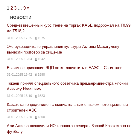
Next
1
2
3
…
9
»
Posts
НОВОСТИ
Средневзвешенный курс тенге на торгах KASE подорожал на Т0,99
до Т518,2
31.01.2025 17:25
1575
Экс-руководителю управления культуры Астаны Мажагулову
вынесли приговор за хищение
31.01.2025 16:54
1642
Взаимное признание ЭЦП хотят запустить в ЕАЭС – Сагинтаев
31.01.2025 16:42
1590
Токаев принял специального советника премьер-министра Японии
Акихису Нагашиму
31.01.2025 16:10
1523
Казахстан определился с окончательным списком потенциальных
строителей АЭС
31.01.2025 15:20
1800
Али Алиева назначили ИО главного тренера сборной Казахстана по
футболу