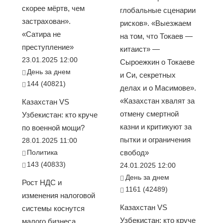
скорее мёртв, чем
глобальные сценарии
застрахован».
рисков». «Выезжаем
«Сатира не
на том, что Токаев —
преступление»
китаист» —
23.01.2025 12:00
Сыроежкин о Токаеве
День за днем
и Си, секретных
144 (40821)
делах и о Масимове».
«Казахстан хвалят за
Казахстан VS
отмену смертной
Узбекистан: кто круче
казни и критикуют за
по военной мощи?
пытки и ограничения
28.01.2025 11:00
Политика
свобод»
143 (40833)
24.01.2025 12:00
День за днем
Рост НДС и
1161 (42489)
изменения налоговой
Казахстан VS
системы коснутся
Узбекистан: кто круче
малого бизнеса