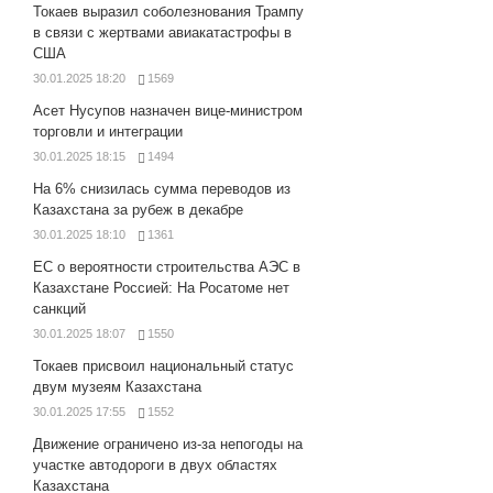
Токаев выразил соболезнования Трампу
в связи с жертвами авиакатастрофы в
США
30.01.2025 18:20
1569
Асет Нусупов назначен вице-министром
торговли и интеграции
30.01.2025 18:15
1494
На 6% снизилась сумма переводов из
Казахстана за рубеж в декабре
30.01.2025 18:10
1361
ЕС о вероятности строительства АЭС в
Казахстане Россией: На Росатоме нет
санкций
30.01.2025 18:07
1550
Токаев присвоил национальный статус
двум музеям Казахстана
30.01.2025 17:55
1552
Движение ограничено из-за непогоды на
участке автодороги в двух областях
Казахстана