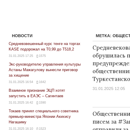
НОВОСТИ
МЕТКА:
ОБЩЕС
Средневзвешенный курс тенге на торгах
Средневеков
KASE подорожал на Т0,99 до Т518,2
обрушилась 
31.01.2025 17:25
1575
предупрежде
Экс-руководителю управления культуры
Астаны Мажагулову вынесли приговор
общественни
за хищение
Туркестанско
31.01.2025 16:54
1642
31.01.2025 12:05
Взаимное признание ЭЦП хотят
запустить в ЕАЭС – Сагинтаев
31.01.2025 16:42
1590
Токаев принял специального советника
Общественник
премьер-министра Японии Акихису
писем за #За
Нагашиму
отправили за 
31.01.2025 16:10
1523