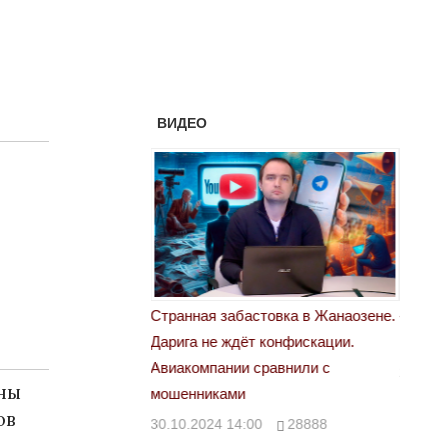
ВИДЕО
 свет
Странная забастовка в Жанаозене.
«Новый
Дарига не ждёт конфискации.
правд
00
29972
Авиакомпании сравнили с
29.10.
ны
мошенниками
ов
30.10.2024 14:00
28888