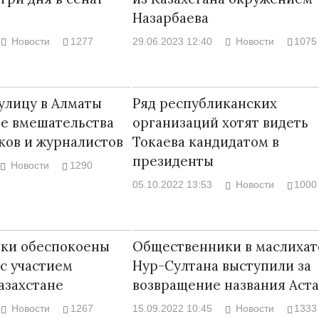
Назарбаева
Новости
1277
29.06.2023 12:40
Новости
1075
Война Мир
улицу в Алматы
Ряд республиканских
е вмешательства
организаций хотят видеть
ков и журналистов
Токаева кандидатом в
президенты
Новости
1290
05.10.2022 13:53
Новости
1000
ки обеспокоены
Общественники в маслихат
Война Миров.
с участием
Нур-Султана выступили за
Сороса
азахстане
возвращение названия Аст
08.11.2024 09:
Новости
1267
15.09.2022 10:45
Новости
1333