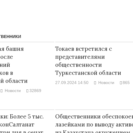
ТВЕННИКИ
ая башня
Токаев встретился с
после
представителями
ний
общественности
ков в
Туркестанской области
й области
27.09.2024 14:50
Новости
865
Новости
32869
Народ выбрал
17.10.2024 17:
и: Более 5 тыс.
Общественники обеспокое
конСалтанат
лазейками по выводу актив
три дня в сенат
из Казахстана окружением