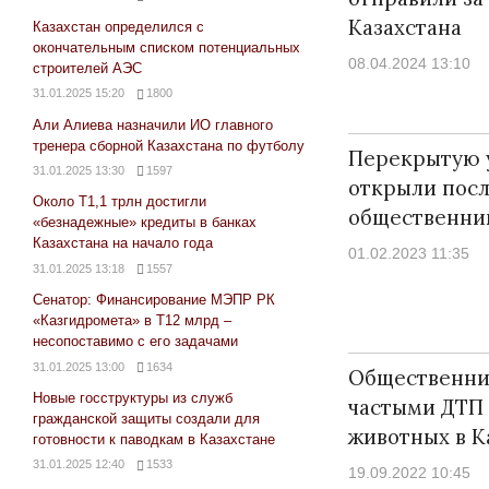
Казахстана
Казахстан определился с
окончательным списком потенциальных
08.04.2024 13:10
строителей АЭС
31.01.2025 15:20
1800
Али Алиева назначили ИО главного
тренера сборной Казахстана по футболу
Перекрытую 
31.01.2025 13:30
1597
открыли посл
Около Т1,1 трлн достигли
общественни
«безнадежные» кредиты в банках
Казахстана на начало года
01.02.2023 11:35
31.01.2025 13:18
1557
Сенатор: Финансирование МЭПР РК
«Казгидромета» в Т12 млрд –
несопоставимо с его задачами
31.01.2025 13:00
1634
Общественни
Новые госструктуры из служб
частыми ДТП 
гражданской защиты создали для
животных в К
готовности к паводкам в Казахстане
31.01.2025 12:40
1533
19.09.2022 10:45