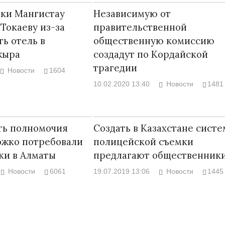
ки Мангистау
Независимую от
 Токаеву из-за
правительственной
ть отель в
общественную комиссию
жыра
создадут по Кордайской
трагедии
Новости
1604
10.02.2020 13:40
Новости
1481
ть полномочия
Создать в Казахстане систе
ожко потребовали
полицейской съемки
ки в Алматы
предлагают общественник
Новости
6061
19.07.2019 13:06
Новости
1445