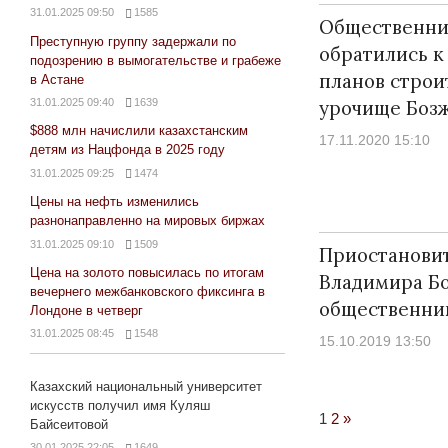
31.01.2025 09:50
1585
Общественни
Преступную группу задержали по
обратились к
подозрению в вымогательстве и грабеже
планов строи
в Астане
урочище Боз
31.01.2025 09:40
1639
$888 млн начислили казахстанским
17.11.2020 15:10
детям из Нацфонда в 2025 году
31.01.2025 09:25
1474
Цены на нефть изменились
разнонаправленно на мировых биржах
31.01.2025 09:10
1509
Приостанови
Цена на золото повысилась по итогам
Владимира Б
вечернего межбанковского фиксинга в
общественни
Лондоне в четверг
31.01.2025 08:45
1548
15.10.2019 13:50
Казахский национальный университет
искусств получил имя Куляш
Next
1
2
»
Байсеитовой
Posts
30.01.2025 22:05
1649