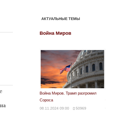
АКТУАЛЬНЫЕ ТЕМЫ
ов
Война Миров
Войн
е
 Трамп разгромил
Война Миров. Трамп разгромил
Война 
Сороса
Сорос
ана
00
50969
08.11.2024 09:00
50969
08.11.