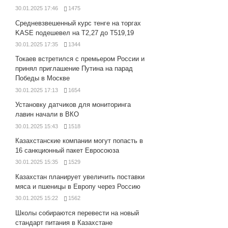
30.01.2025 17:46
1475
Средневзвешенный курс тенге на торгах
KASE подешевел на Т2,27 до Т519,19
30.01.2025 17:35
1344
Токаев встретился с премьером России и
принял приглашение Путина на парад
Победы в Москве
30.01.2025 17:13
1654
Установку датчиков для мониторинга
лавин начали в ВКО
30.01.2025 15:43
1518
Казахстанские компании могут попасть в
16 санкционный пакет Евросоюза
30.01.2025 15:35
1529
Казахстан планирует увеличить поставки
мяса и пшеницы в Европу через Россию
30.01.2025 15:22
1562
Школы собираются перевести на новый
стандарт питания в Казахстане