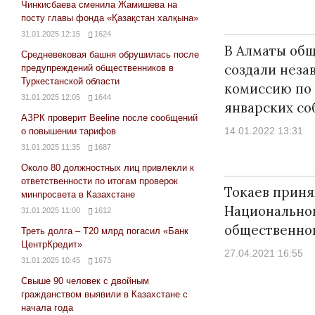
Чинкисбаева сменила Жамишева на
посту главы фонда «Қазақстан халқына»
31.01.2025 12:15
1624
В Алматы об
Средневековая башня обрушилась после
создали нез
предупреждений общественников в
Туркестанской области
комиссию по
31.01.2025 12:05
1644
январских с
АЗРК проверит Beeline после сообщений
14.01.2022 13:31
о повышении тарифов
31.01.2025 11:35
1687
Около 80 должностных лиц привлекли к
ответственности по итогам проверок
Токаев приня
минпросвета в Казахстане
Национальног
31.01.2025 11:00
1612
общественно
Треть долга – Т20 млрд погасил «Банк
ЦентрКредит»
27.04.2021 16:55
31.01.2025 10:45
1673
Свыше 90 человек с двойным
гражданством выявили в Казахстане с
начала года