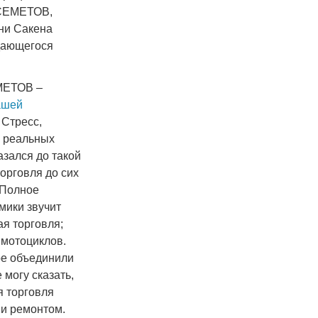
БСЕМЕТОВ,
зни Сакена
дающегося
МЕТОВ –
ашей
 Стресс,
 реальных
азался до такой
торговля до сих
 Полное
мики звучит
ая торговля;
 мотоциклов.
ре объединили
 могу сказать,
я торговля
и ремонтом.