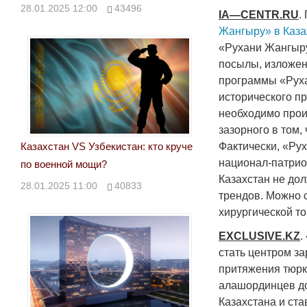
28.01.2025 12:00
43496
IA
—
CENTR
.
RU
.
Жангыру» в Каза
«Рухани Жангыру
посылы, изложен
программы «Руха
исторического пр
необходимо прои
зазорного в том,
Фактически, «Ру
Казахстан VS Узбекистан: кто круче
национал-патрио
по военной мощи?
Казахстан не до
28.01.2025 11:00
40833
трендов. Можно 
хирургической т
EXCLUSIVE
.
KZ
.
стать центром з
притяжения тюрк
алашординцев д
Казахстана и ст