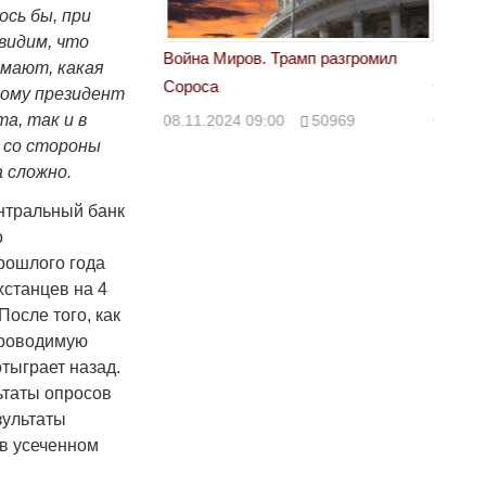
ось бы, при
видим, что
 Трамп разгромил
Война Миров. Трамп разгромил
Война 
мают, какая
Сороса
Сорос
тому президент
а, так и в
00
50969
08.11.2024 09:00
50969
08.11.
 со стороны
 сложно.
нтральный банк
о
рошлого года
хстанцев на 4
После того, как
проводимую
тыграет назад.
ьтаты опросов
зультаты
 в усеченном