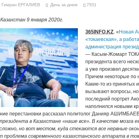
Народ выбрал свет
Странная заб
Гимран ЕРГАЛИЕВ
День за днем
7931
Дарига не ждё
17.10.2024 17:00
29972
Казахстан 9 января 2020г.
Авиакомпании
мошенниками
365
INFO
.
KZ
. «
Новая А
30.10.2024 14:
«токаевская», а рабо
администрация презид
— Касым-Жомарт ТОКА
президента всего неск
а уже произвел десятк
Причем некоторые по н
Какие-то из принятых 
Война Мир
вызывают вопросы, но
последний портрет Ак
наполнился новыми кр
дние перестановки рассказал политолог Данияр АШИМБАЕ
резидента в Казахстане «наше все». В качестве мозга е
ложно, но вот местом, куда стекаются все нервные окон
 проблема современного казахстанского аппарата в том