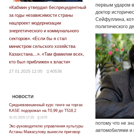
первым ударом в
«Кабмин утвердил беспрецедентный
доктор историчес
за годы независимости страны
Сейфуллина, кот
нацпроект модернизации
политического д
энергетического и коммунального
секторов». «Если бы я стал
министром сельского хозяйства
Казахстана…». «Там фамилии всех,
кто был приближен к власти»
27.01.2025 12:00
40536
НОВОСТИ
Средневзвешенный курс тенге на торгах
KASE подорожал на Т0,99 до Т518,2
31.01.2025 17:25
1575
потому что не зн
Экс-руководителю управления культуры
автомобилями и 
Астаны Мажагулову вынесли приговор