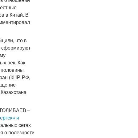
 в отношении
вестные
в в Китай. В
омментировал
щили, что в
ия сформируют
ему
х рек. Как
о половины
ран (КНР, РФ,
ращение
 Казахстана
т ТОЛИБАЕВ –
ергек» и
иальных сетях
я о полезности