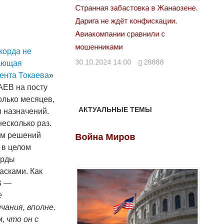
астовка в Жанаозене.
«Новый Казахстан не говорит всей
Лондон
т конфискации.
правды»
28.10.
 сравнили с
29.10.2024 09:00
39623
корда не
00
28888
тающая
ента Токаева
»
ЕВ на посту
олько месяцев,
АКТУАЛЬНЫЕ ТЕМЫ
и назначений.
есколько раз.
им решений
ов
Война Миров
Войн
 в целом
орды
асками. Как
В —
е
чания, вполне.
, что он с