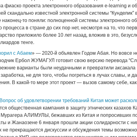
а фиаско проекта электронного образования e-learning и о
ей скандально известной электронной системы “Кунделик” 
 наконец-то поняли: полноценной системы электронного об
 процесса в стране до сих пор нет, несмотря на то, что пер
рство приложило более 10 лет назад, вложив в это, безусл
лиардов тенге.
порил с Абаем
» — 2020-й объявлен Годом Абая. Но вовсе не
еводчик Ербол ЖУМАГУЛ готовит свою версию перевода “Сл
 прежние варианты были неудачными и превратили аксакала
 заработка, не для того, чтобы погреться в лучах славы, и д
ния. В какой-то мере этот проект — вызов самому себе, как 
Вопрос об удовлетворении требований Китая может раскол
тся общественная кампания в защиту этнических казахов К
урагера АЛИМУЛЫ, бежавших из Китая и попросивших по
ты и Жанаозене 6 января прошли акции солидарности с ни
х не прекращаются дискуссии и обсуждения темы возможно