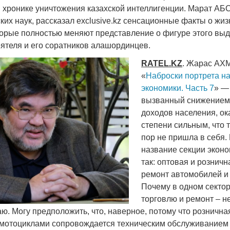
 хронике уничтожения казахской интеллигенции. Марат А
ких наук, рассказал exclusive.kz сенсационные факты о жи
орые полностью меняют представление о фигуре этого вы
еятеля и его соратников алашординцев.
RATEL
.
KZ
. Жарас АХ
«
Наброски портрета н
экономики. Часть 7
» —
вызванный снижением
доходов населения, ок
степени сильным, что 
пор не пришла в себя.
название секции эконо
так: оптовая и розничн
ремонт автомобилей и
Почему в одном секто
торговлю и ремонт – не
аю. Могу предположить, что, наверное, потому что рознична
мотоциклами сопровождается техническим обслуживанием 