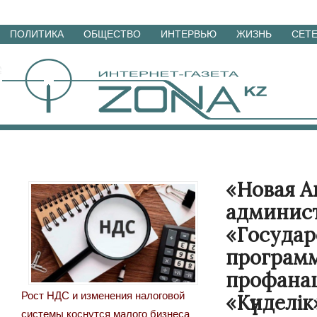
Перейти
ПОЛИТИКА
ОБЩЕСТВО
ИНТЕРВЬЮ
ЖИЗНЬ
СЕТ
к
материалам
«Новая А
админист
«Государ
программ
профанац
Рост НДС и изменения налоговой
«Күнделік
системы коснутся малого бизнеса