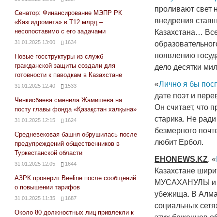
проливают свет н
Сенатор: Финансирование МЭПР РК
внедрения ставш
«Казгидромета» в Т12 млрд –
несопоставимо с его задачами
Казахстана… Все
31.01.2025 13:00
1634
образовательного
появлению госуда
Новые госструктуры из служб
гражданской защиты создали для
дело десятки мил
готовности к паводкам в Казахстане
«
Лично я бы пос
31.01.2025 12:40
1533
дате поэт и пер
Чинкисбаева сменила Жамишева на
Он считает, что
посту главы фонда «Қазақстан халқына»
старика. Не ради
31.01.2025 12:15
1624
безмерного почте
Средневековая башня обрушилась после
любит Ербол.
предупреждений общественников в
Туркестанской области
EHONEWS
.
KZ
. «
31.01.2025 12:05
1644
Казахстане шири
АЗРК проверит Beeline после сообщений
МУСАХАНУЛЫ и М
о повышении тарифов
убежища. В Алма
31.01.2025 11:35
1687
социальных сетя
Около 80 должностных лиц привлекли к