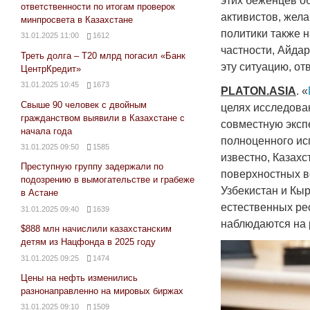
этих беженцев о
ответственности по итогам проверок
активистов, жел
минпросвета в Казахстане
политики также н
31.01.2025 11:00
1612
частности, Айда
Треть долга – Т20 млрд погасил «Банк
эту ситуацию, от
ЦентрКредит»
31.01.2025 10:45
1673
PLATON
.
ASIA
. «
Свыше 90 человек с двойным
целях исследова
гражданством выявили в Казахстане с
совместную эксп
начала года
полноценного ис
31.01.2025 09:50
1585
известно, Казах
Преступную группу задержали по
поверхностных во
подозрению в вымогательстве и грабеже
Узбекистан и Кы
в Астане
естественных ре
31.01.2025 09:40
1639
наблюдаются на 
$888 млн начислили казахстанским
детям из Нацфонда в 2025 году
31.01.2025 09:25
1474
Цены на нефть изменились
разнонаправленно на мировых биржах
31.01.2025 09:10
1509