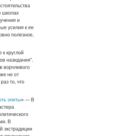
бстоятельства
в школах
учения и
вые усилия к ее
овно полезное,
 к круглой
ов назидания”.
 в ворчливого
аже не от
раз то, что
оть элиты
» — В
астера
литического
ми. В
й экстрадиции