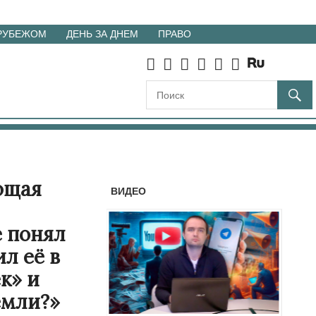
 РУБЕЖОМ
ДЕНЬ ЗА ДНЕМ
ПРАВО
ющая
ВИДЕО
е понял
л её в
к» и
земли?»