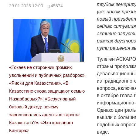
трудом генериру
29.01.2025 12:00
45874
уже новом прези
новый президен
сейчас ситуация
активно запусти
рамках двустор
пути решения вы
Тулеген АСКАРО
страны продолжа
«Токаев не сторонник громких
девальвационных
увольнений и публичных разборок».
из традиционного
«Риски для Казахстана». «В
вопроса, включая
Казахстане снова защищают семью
в октябре глава
Назарбаевых?». «Безусловный
информационно-р
базовый доход: почему
Однако централь
заволновались адепты «старого»
вышли с большим
Казахстана?». «Эхо кровавого
подобных опросо
Кантара»
виде.