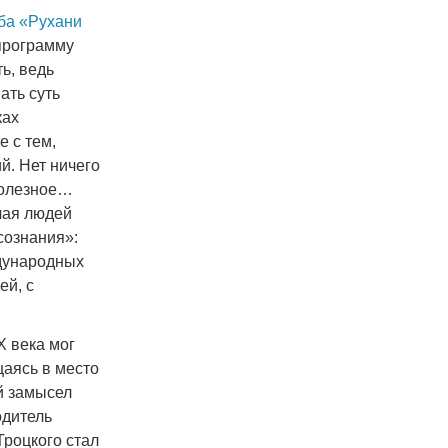
ба «Рухани
программу
ь, ведь
ать суть
ках
е с тем,
й. Нет ничего
 полезное…
чая людей
сознания»:
ждународных
ей, с
Х века мог
щаясь в место
й замысел
дитель
роцкого стал