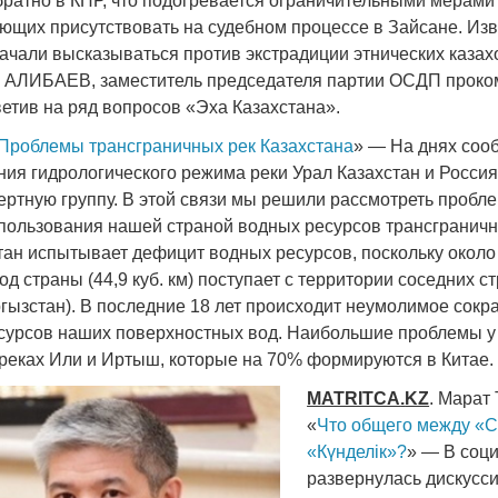
братно в КНР, что подогревается ограничительными мерами
ающих присутствовать на судебном процессе в Зайсане. Из
ачали высказываться против экстрадиции этнических казахо
р АЛИБАЕВ, заместитель председателя партии ОСДП прок
ветив на ряд вопросов «Эха Казахстана».
Проблемы трансграничных рек Казахстана
» — На днях сооб
ния гидрологического режима реки Урал Казахстан и Росс
ертную группу. В этой связи мы решили рассмотреть пробл
пользования нашей страной водных ресурсов трансграничны
стан испытывает дефицит водных ресурсов, поскольку окол
д страны (44,9 куб. км) поступает с территории соседних ст
ргызстан). В последние 18 лет происходит неумолимое сок
сурсов наших поверхностных вод. Наибольшие проблемы у
реках Или и Иртыш, которые на 70% формируются в Китае.
MATRITCA
.
KZ
. Мара
«
Что общего между «С
«Күнделік»?
» — В соц
развернулась дискусси