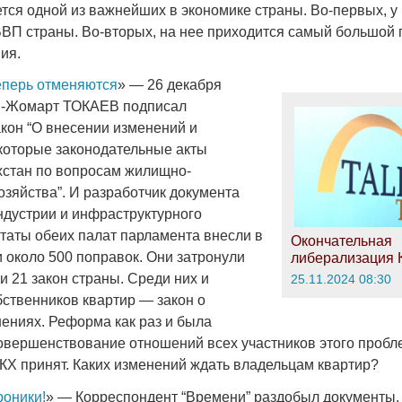
ется одной из важнейших в экономике страны. Во-первых, у
ВВП страны. Во-вторых, на нее приходится самый большой 
ия.
еперь отменяются
» — 26 декабря
м-Жомарт ТОКАЕВ подписал
кон “О внесении изменений и
которые законодательные акты
хстан по вопросам жилищно-
озяйства”. И разработчик документа
ндустрии и инфраструктурного
утаты обеих палат парламента внесли в
Окончательная
 около 500 поправок. Они затронули
либерализация 
и 21 закон страны. Среди них и
25.11.2024 08:30
бственников квартир — закон о
ниях. Реформа как раз и была
овершенствование отношений всех участников этого пробле
КХ принят. Каких изменений ждать владельцам квартир?
роники!
» — Корреспондент “Времени” раздобыл документы,