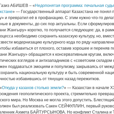
 Газиз АБИШЕВ – «
Недопонятая программа: печальная судь
хстане
» — Государственный аппарат Казахстана не понял 
» и превратил её в профанацию. С этим нужно что-то делат
ные в документы, до сих пор актуальны. Если сформулиров
ни Жангыру» коротко, то получается следующее: да, в рам
оцесса необходимо сохранить казахскую культуру, но, вмест
звести модернизацию культурного кода по ряду направлени
 чтобы избавиться от плохого, оставив хорошее и переняв
хани Жангыру» обращается к консервативным кругам, вклю
тических взглядов и антизападников с «советским складом 
лжен поддаваться эмоциям и популизму, закрываясь от ме
сохранить национальную культуру и быть современной наци
очностью избавившись от тянущих назад пережитков.
 «
Откуда у казахов столько земли?
» — Казахстан в начале Х
арождения геополитического проекта, стремительно превра
ского мира. Но Москва не могла этого допустить. Блестящи
олжен был реализовать Сакен СЕЙФУЛЛИН, первый руково
авленник Ахмета БАЙТУРСЫНОВА. Но конфликт Сталина и Т