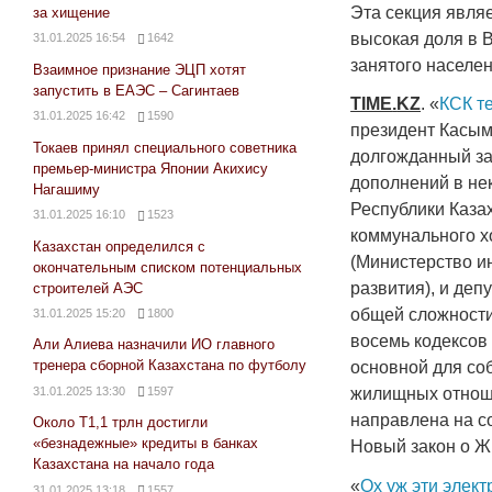
Эта секция явля
за хищение
высокая доля в 
31.01.2025 16:54
1642
занятого населен
Взаимное признание ЭЦП хотят
запустить в ЕАЭС – Сагинтаев
TIME
.
KZ
. «
КСК т
31.01.2025 16:42
1590
президент Касы
Токаев принял специального советника
долгожданный за
премьер-министра Японии Акихису
дополнений в не
Нагашиму
Республики Каза
31.01.2025 16:10
1523
коммунального х
Казахстан определился с
(Министерство и
окончательным списком потенциальных
развития), и деп
строителей АЭС
общей сложности
31.01.2025 15:20
1800
восемь кодексов 
Али Алиева назначили ИО главного
тренера сборной Казахстана по футболу
основной для со
31.01.2025 13:30
1597
жилищных отноше
направлена на с
Около Т1,1 трлн достигли
«безнадежные» кредиты в банках
Новый закон о Ж
Казахстана на начало года
«
Ох уж эти элект
31.01.2025 13:18
1557