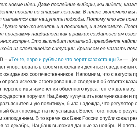
ет новые идеи. Даже последние выборы, мы видели, казал
денте прошли по старым лекалам. В плане экономики мы 
Война Миров.
т пытается сам нащупать подходы. Потому что все пони
Сороса
. Нужно что-то менять и в политике, и в экономике. Поэ
л программу нацдиалога как в рамках созданного им совет
08.11.2024 09:
онних встреч. Это выглядит попыткой президента найти
хода из сложившейся ситуации. Кризисом ее назвать пока
В – «
Тенге, евро и рубль: во что верят казахстанцы?
» — Це
ет упорствовать в своем нежелании делиться сведениями 
 ожиданиях соотечественников. Напомним, что с августа п
 опроса исчезли агрегированные сведения об ответах каза
 перспективы изменения обменного курса тенге к доллару. 
 государства поручил Нацбанку «улучшить коммуникации и 
азъяснительную политику», была надежда, что регулятор о
ный банк президента не услышал. Более того, новые резул
 запозданием. В то время как Банк России опубликовал ре
в за декабрь, Нацбанк выложил данные за ноябрь. И опять