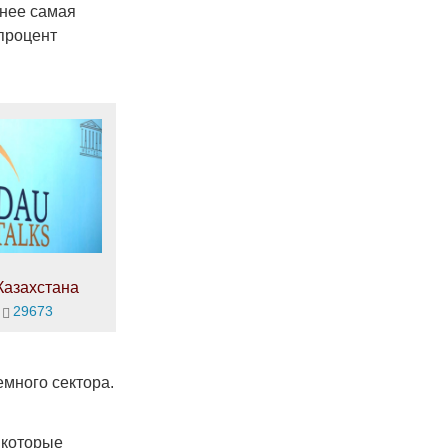
 нее самая
процент
Казахстана
29673
много сектора.
 которые