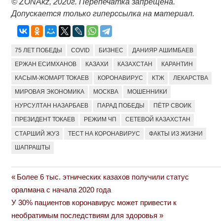
©
ZONAkz
, 2020г. Перепечатка запрещена.
Допускается только гиперссылка на материал.
75 ЛЕТ ПОБЕДЫ
COVID
БИЗНЕС
ДАНИЯР АШИМБАЕВ
ЕРЖАН ЕСИМХАНОВ
КАЗАХИ
КАЗАХСТАН
КАРАНТИН
КАСЫМ-ЖОМАРТ ТОКАЕВ
КОРОНАВИРУС
КТЖ
ЛЕКАРСТВА
МИРОВАЯ ЭКОНОМИКА
МОСКВА
МОШЕННИКИ
НУРСУЛТАН НАЗАРБАЕВ
ПАРАД ПОБЕДЫ
ПЁТР СВОИК
ПРЕЗИДЕНТ ТОКАЕВ
РЕЖИМ ЧП
СЕТЕВОЙ КАЗАХСТАН
СТАРШИЙ ЖУЗ
ТЕСТ НА КОРОНАВИРУС
ФАКТЫ ИЗ ЖИЗНИ
ШАПРАШТЫ
Previous
Более 6 тыс. этнических казахов получили статус
Навигация
Post:
оралмана с начала 2020 года
по
Next
У 30% пациентов коронавирус может привести к
Post:
необратимым последствиям для здоровья
записям