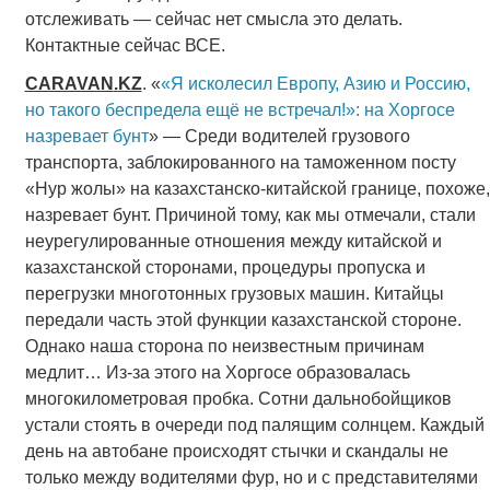
отслеживать — сейчас нет смысла это делать.
Контактные сейчас ВСЕ.
CARAVAN
.
KZ
. «
«Я исколесил Европу, Азию и Россию,
но такого беспредела ещё не встречал!»: на Хоргосе
назревает бунт
» — Среди водителей грузового
транспорта, заблокированного на таможенном посту
«Нур жолы» на казахстанско-китайской границе, похоже,
назревает бунт. Причиной тому, как мы отмечали, стали
неурегулированные отношения между китайской и
казахстанской сторонами, процедуры пропуска и
перегрузки многотонных грузовых машин. Китайцы
передали часть этой функции казахстанской стороне.
Однако наша сторона по неизвестным причинам
медлит… Из-за этого на Хоргосе образовалась
многокилометровая пробка. Сотни дальнобойщиков
устали стоять в очереди под палящим солнцем. Каждый
день на автобане происходят стычки и скандалы не
только между водителями фур, но и с представителями