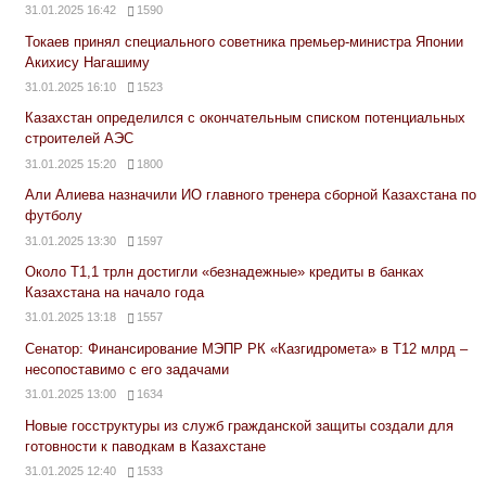
31.01.2025 16:42
1590
Токаев принял специального советника премьер-министра Японии
Акихису Нагашиму
31.01.2025 16:10
1523
Казахстан определился с окончательным списком потенциальных
строителей АЭС
31.01.2025 15:20
1800
Али Алиева назначили ИО главного тренера сборной Казахстана по
футболу
31.01.2025 13:30
1597
Около Т1,1 трлн достигли «безнадежные» кредиты в банках
Казахстана на начало года
31.01.2025 13:18
1557
Сенатор: Финансирование МЭПР РК «Казгидромета» в Т12 млрд –
несопоставимо с его задачами
31.01.2025 13:00
1634
Новые госструктуры из служб гражданской защиты создали для
готовности к паводкам в Казахстане
31.01.2025 12:40
1533