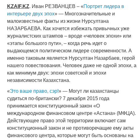
KZAIF
.
KZ
. Иван РЕЗВАНЦЕВ – «
Портрет лидера в
интерьере двух эпох
» — Многозначительные и
малоизвестные факты из жизни Нурсултана
НАЗАРБАЕВА. Как хочется избежать привычных уже
журналистских штампов – вроде «человек эпохи» или
«этапы большого пути», – когда речь идет о
выдающемся политическом лидере современности. А
именно таковым является Нурсултан Назарбаев, герой
нашего повествования. Человек даже не одной эпохи, а
как минимум двух: эпохи советской и эпохи
независимости Казахстана.
«
Это ваше право, сэр!
» — Могут ли казахстанцы
судиться по-британски? 7 декабря 2015 года
принимается конституционный закон «О
международном финансовом центре «Астана» (МФЦА).
Действующее право этой территории включает сам
конституционный закон и не противоречащие ему акты
финансового центра, которые могут быть основаны на