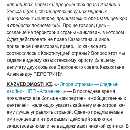
«
принципах, нормах и прецедентах права Англии и
Уэльса и (или) стандартах ведущих мировых
финансовых центров, принимаемых органами центра
в пределах полномочий
». Проще говоря, цель –
создание на территории страны «анклава», в котором
будет действовать не право Казахстана, а иное,
привычное инвесторам, право. Но как все это
соотносилось с Конституцией страны? Вопрос этот мы
задали видному казахстанскому юристу, бывшему
депутату двух созывов Верховного совета Казахстана
Александру ПЕРЕГРИНУ.
KAZVEDOMOSTI
.
KZ
. «
«Опора страны» — бледный
двойник НПП «Атамекен»
» — В последнее время
появляется все больше «экспертов» и «общественных
деятелей», желающих указать кабинету министров, как
ему лучше управлять страной. Однако предлагаемые
ими концепции и программы действий являются
заимствованиями и не выдерживают никакой критики. В