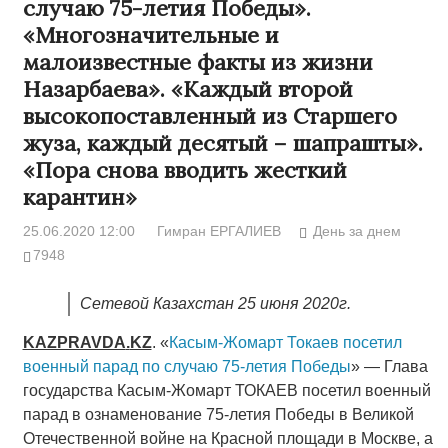
случаю 75-летия Победы».
«Многозначительные и
малоизвестные факты из жизни
Назарбаева». «Каждый второй
высокопоставленный из Старшего
жуза, каждый десятый – шапрашты».
«Пора снова вводить жесткий
карантин»
25.06.2020 12:00
Гимран ЕРГАЛИЕВ
День за днем
7948
Сетевой Казахстан 25 июня 2020г.
KAZPRAVDA
.
KZ
. «
Касым-Жомарт Токаев посетил
военный парад по случаю 75-летия Победы
» — Глава
государства Касым-Жомарт ТОКАЕВ посетил военный
парад в ознаменование 75-летия Победы в Великой
Отечественной войне на Красной площади в Москве, а