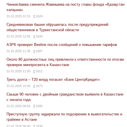
Чинкисбаева сменила Жамишева на посту главы фонда «Қазақстан
халқына»
31.01.2025 12:15
1624
Средневековая башня обрушилась после предупреждений
общественников в Туркестанской области
31.01.2025 12:05
1644
АЗРК проверит Beeline после сообщений о повышении тарифов
31.01.2025 11:35
1687
Около 80 должностных лиц привлекли к ответственности по итогам
проверок минпросвета в Казахстане
31.01.2025 11:00
1612
Треть долга – Т20 млрд погасил «Банк ЦентрКредит»
31.01.2025 10:45
1673
Свыше 90 человек с двойным гражданством выявили в Казахстане
с начала года
31.01.2025 09:50
1585
Преступную группу задержали по подозрению в вымогательстве и
грабеже в Астане
31.01.2025 09:40
1639