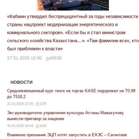
«Кабмин утвердил беспрецедентный за годы независимости
страны нацпроект модернизации энергетического и
коммунального секторов». «Если бы я стал министром
сельского хозяйства Казахстана…». «Там фамилии всех, кто
был приближен к власти»
27.01.2025 12:00
40536
НОВОСТИ
Средневзвешенный курс тенге на торгах KASE подорожал на Т0,99
до Т518,2
31.01.2025 17:25
1575
Экс-руководителю управления культуры Астаны Мажагулову
вынесли приговор за хищение
31.01.2025 16:54
1642
Взаимное признание ЭЦП хотят запустить в ЕАЭС – Сагинтаев