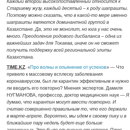
Каждый второй высокопоставленный относится к
Старшему жузу, каждый десятый – к роду шапрашты.
Поэтому можно сказать, что в какой-то мере именно
шапрашты являются доминантной группой в
Казахстане. Да, это не монолит, но юга у нас очень
много. Преодоление родового дисбаланса – одна из
важнейших задач для Токаева, иначе он не сможет
получить поддержку всей региональной элиты
Казахстана.
TIME
.
KZ
. «
Про волны и опьянение от успехов
» — Что
привело к массовому всплеску заболевания
коронавирусом, был ли карантин эффективным и нужно
ли вводить его повторно? Мнения экспертов. Дамиля
НУГМАНОВА, профессор, доктор медицинских наук —
Я
думаю, что карантин могут ввести повторно. И
считаю совершенно правильным то, что его держали
в марте-апреле. Вероятно, мы идем к своему пику и в
ближайшие пару недель будет еще больше
зараженных. Это было опьянение от успехов. Плюс