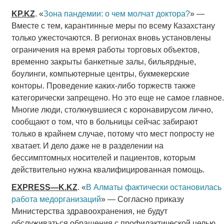
KP
.
KZ
. «
Зона пандемии: о чем молчат доктора?
» —
Вместе с тем, карантинные меры по всему Казахстану
только ужесточаются. В регионах вновь установлены
ограничения на время работы торговых объектов,
временно закрыты банкетные залы, бильярдные,
боулинги, компьютерные центры, букмекерские
конторы. Проведение каких-либо торжеств также
категорически запрещено. Но это еще не самое главное.
Многие люди, столкнувшиеся с коронавирусом лично,
сообщают о том, что в больницы сейчас забирают
только в крайнем случае, потому что мест попросту не
хватает. И дело даже не в разделении на
бессимптомных носителей и пациентов, которым
действительно нужна квалифицированная помощь.
EXPRESS
—
K
.
KZ
. «
В Алматы фактически остановилась
работа медорганизаций
» — Согласно приказу
Министерства здравоохранения, не будут
обслуживаться обращения с профилактической целью,