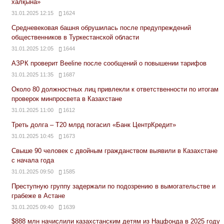
халқына»
31.01.2025 12:15
1624
Средневековая башня обрушилась после предупреждений
общественников в Туркестанской области
31.01.2025 12:05
1644
АЗРК проверит Beeline после сообщений о повышении тарифов
31.01.2025 11:35
1687
Около 80 должностных лиц привлекли к ответственности по итогам
проверок минпросвета в Казахстане
31.01.2025 11:00
1612
Треть долга – Т20 млрд погасил «Банк ЦентрКредит»
31.01.2025 10:45
1673
Свыше 90 человек с двойным гражданством выявили в Казахстане
с начала года
31.01.2025 09:50
1585
Преступную группу задержали по подозрению в вымогательстве и
грабеже в Астане
31.01.2025 09:40
1639
$888 млн начислили казахстанским детям из Нацфонда в 2025 году