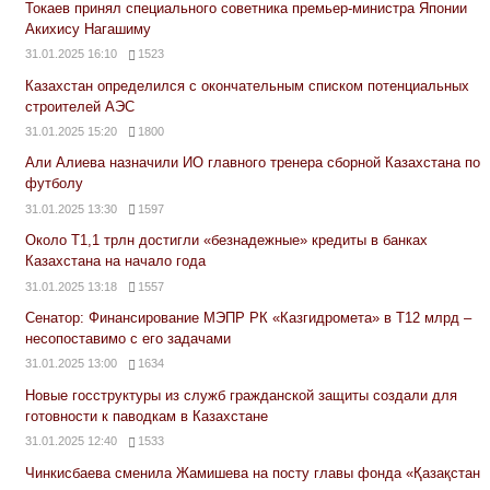
Токаев принял специального советника премьер-министра Японии
Акихису Нагашиму
31.01.2025 16:10
1523
Казахстан определился с окончательным списком потенциальных
строителей АЭС
31.01.2025 15:20
1800
Али Алиева назначили ИО главного тренера сборной Казахстана по
футболу
31.01.2025 13:30
1597
Около Т1,1 трлн достигли «безнадежные» кредиты в банках
Казахстана на начало года
31.01.2025 13:18
1557
Сенатор: Финансирование МЭПР РК «Казгидромета» в Т12 млрд –
несопоставимо с его задачами
31.01.2025 13:00
1634
Новые госструктуры из служб гражданской защиты создали для
готовности к паводкам в Казахстане
31.01.2025 12:40
1533
Чинкисбаева сменила Жамишева на посту главы фонда «Қазақстан