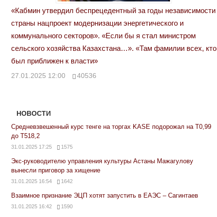
«Кабмин утвердил беспрецедентный за годы независимости
страны нацпроект модернизации энергетического и
коммунального секторов». «Если бы я стал министром
сельского хозяйства Казахстана…». «Там фамилии всех, кто
был приближен к власти»
27.01.2025 12:00
40536
НОВОСТИ
Средневзвешенный курс тенге на торгах KASE подорожал на Т0,99
до Т518,2
31.01.2025 17:25
1575
Экс-руководителю управления культуры Астаны Мажагулову
вынесли приговор за хищение
31.01.2025 16:54
1642
Взаимное признание ЭЦП хотят запустить в ЕАЭС – Сагинтаев
31.01.2025 16:42
1590