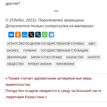
другом?
***
© ZONAkz, 2021г. Перепечатка запрещена.
Допускается только гиперссылка на материал.
АГЕНТСТВО ПО ДЕЛАМ ГОСУДАРСТВЕННОЙ СЛУЖБЫ
АДГС
БИЗНЕС
ГАЛКИНА
ГОСУДАРСТВЕННЫЕ СЛУЖАЩИЕ
ДЕКЛАРАЦИИ
ЗАКОН О ГОССЛУЖБЕ
КАЗАХСТАН
НАЛОГИ
ОБЩЕСТВО
ПРОЕКТ ЗАКОНА
ЧИНОВНИКИ
Previous
Токаев считает адекватными антикризисные меры
Навигация
Post:
правительства
по
Next
Погода без осадков ожидается в среду на большей части
Post:
территории Казахстана
записям