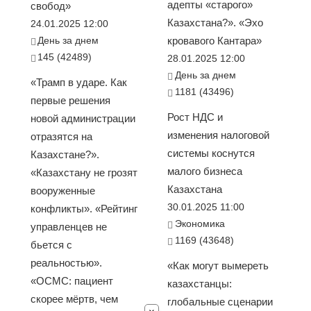
адепты «старого»
свобод»
Казахстана?». «Эхо
24.01.2025 12:00
День за днем
кровавого Кантара»
145 (42489)
28.01.2025 12:00
День за днем
«Трамп в ударе. Как
1181 (43496)
первые решения
Рост НДС и
новой администрации
изменения налоговой
отразятся на
системы коснутся
Казахстане?».
малого бизнеса
«Казахстану не грозят
Казахстана
вооруженные
30.01.2025 11:00
конфликты». «Рейтинг
Экономика
управленцев не
1169 (43648)
бьется с
реальностью».
«Как могут вымереть
«ОСМС: пациент
казахстанцы:
скорее мёртв, чем
глобальные сценарии