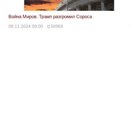
Война Миров. Трамп разгромил Сороса
Вой
08.11.2024 09:00
50969
08.