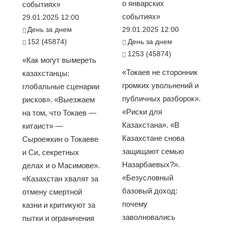
о январских
событиях»
событиях»
29.01.2025 12:00
День за днем
29.01.2025 12:00
152 (45874)
День за днем
1253 (45874)
«Как могут вымереть
«Токаев не сторонник
казахстанцы:
громких увольнений и
глобальные сценарии
публичных разборок».
рисков». «Выезжаем
«Риски для
на том, что Токаев —
Казахстана». «В
китаист» —
Казахстане снова
Сыроежкин о Токаеве
защищают семью
и Си, секретных
Назарбаевых?».
делах и о Масимове».
«Безусловный
«Казахстан хвалят за
базовый доход:
отмену смертной
почему
казни и критикуют за
заволновались
пытки и ограничения