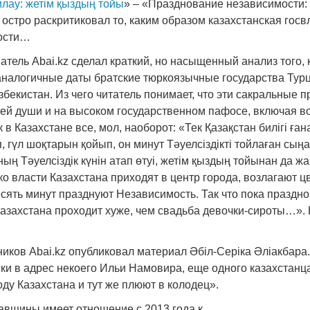
ойлау: жетім қыздың тойы
» – «Празднование независимости:
остро раскритиковал то, каким образом казахстанская госв
ости…
тель Abai.kz сделал краткий, но насыщенный анализ того, к
аналогичные даты братские тюркоязычные государства Турц
бекистан. Из чего читатель понимает, что эти сакральные п
сей души и на высоком государственном пафосе, включая 
 в Казахстане все, мол, наоборот: «Тек Қазақстан билігі ған
, гүл шоқтарын қойып, он минут Тәуелсіздікті тойлаған сың
ның Тәуелсіздік күнін атап өтуі, жетім қыздың тойынан да 
 власти Казахстана приходят в центр города, возлагают ц
есять минут празднуют Независимость. Так что пока праздн
азахстана проходит хуже, чем свадьба девочки-сироты…». 
иков Abai.kz опубликовал материал Әбіл-Серіка Әліакбара.
ки в адрес некоего Ильи Намовира, еще одного казахстанца,
ду Казахстана и тут же плюют в колодец».
авщины имеет отношение с 2013 года к