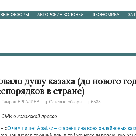
ЕВЫЕ ОБЗОРЫ
АВТОРСКИЕ КОЛОНКИ
ЭКОНОМИКА
ЗА
овало душу казаха (до нового год
еспорядков в стране)
Гимран ЕРГАЛИЕВ
Сетевые обзоры
6533
СМИ о казахской прессе
– «
О чем пишет Abai.kz – старейшина всех онлайновых каз
гда начинался текущий век, в той же России вовсю уже раб