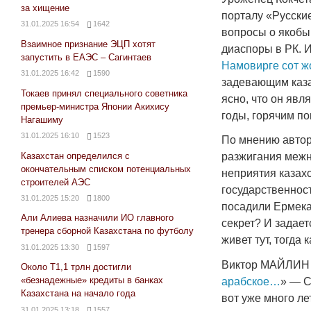
за хищение
порталу «Русские
31.01.2025 16:54
1642
вопросы о якобы
Взаимное признание ЭЦП хотят
диаспоры в РК. 
запустить в ЕАЭС – Сагинтаев
Намовирге сот ж
31.01.2025 16:42
1590
задевающим каз
Токаев принял специального советника
ясно, что он явл
премьер-министра Японии Акихису
годы, горячим п
Нагашиму
31.01.2025 16:10
1523
По мнению автор
Казахстан определился с
разжигания межн
окончательным списком потенциальных
неприятия казахс
строителей АЭС
государственност
31.01.2025 15:20
1800
посадили Ермека
Али Алиева назначили ИО главного
секрет? И задает
тренера сборной Казахстана по футболу
живет тут, тогда
31.01.2025 13:30
1597
Виктор МАЙЛИН 
Около Т1,1 трлн достигли
«безнадежные» кредиты в банках
арабское…
» — С
Казахстана на начало года
вот уже много ле
31.01.2025 13:18
1557