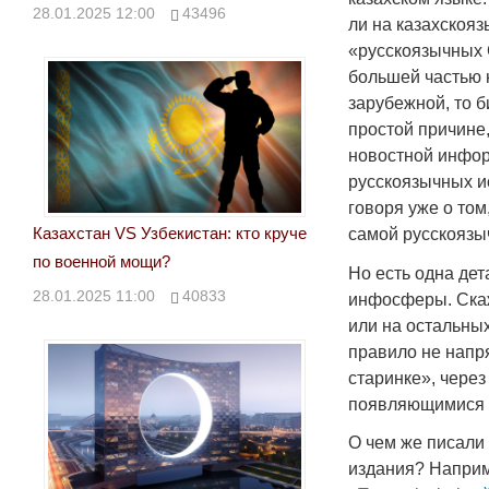
28.01.2025 12:00
43496
ли на казахскоя
«русскоязычных 
большей частью 
зарубежной, то б
простой причине,
новостной информ
русскоязычных ис
говоря уже о то
Казахстан VS Узбекистан: кто круче
самой русскояз
по военной мощи?
Но есть одна де
28.01.2025 11:00
40833
инфосферы. Скаж
или на остальны
правило не напр
старинке», через
появляющимися в
О чем же писали 
издания? Наприм