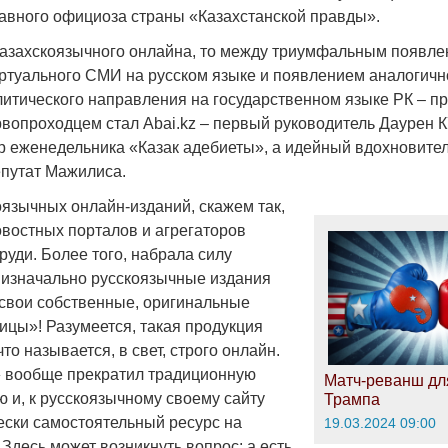
лавного официоза страны «Казахстанской правды».
казахскоязычного онлайна, то между триумфальным появле
Война Миров.
ртуального СМИ на русском языке и появлением аналогичн
Сороса
итического направления на государственном языке РК – п
08.11.2024 09:
рвопроходцем стал Abai.kz – первый руководитель Даурен 
р еженедельника «Казак адебиеты», а идейный вдохновител
путат Мажилиса.
оязычных онлайн-изданий, скажем так,
овостных порталов и агрегаторов
руди. Более того, набрала силу
а изначально русскоязычные издания
 свои собственные, оригинальные
ицы»! Разумеется, такая продукция
то называется, в свет, строго онлайн.
» вообще прекратил традиционную
Матч-реванш дл
 и, к русскоязычному своему сайту
Трампа
ески самостоятельный ресурс на
19.03.2024 09:00
 Здесь может возникнуть вопрос: а есть