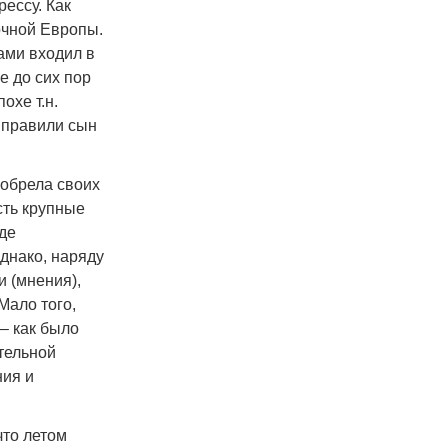
ессу. Как
очной Европы.
ами входил в
е до сих пор
охе т.н.
 правили сын
 обрела своих
сть крупные
де
днако, наряду
 (мнения),
Мало того,
– как было
тельной
ния и
что летом