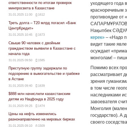
ответственности по итогам проверок
уходящего года 
минпросвета в Казахстане
красноречивым з
31.01.2025 11:00
1612
противоядие от 
Треть долга – Т20 млрд погасил «Банк
САПАРМҰРАТОВА 
ЦентрКредит»
Нақыпбек СӘДУАҚ
31.01.2025 10:45
1673
керек»
– «Надо п
Свыше 90 человек с двойным
видит такие явл
гражданством выявили в Казахстане с
осуждает «примаз
начала года
монголам! – пиш
31.01.2025 09:50
1585
Помимо всех про
Преступную группу задержали по
подозрению в вымогательстве и грабеже
рассматривает д
в Астане
зрения гуманизма
31.01.2025 09:40
1639
в том числе геоп
$888 млн начислили казахстанским
наследниками ис
детям из Нацфонда в 2025 году
завоевателя счит
31.01.2025 09:25
1474
Монголия (мален
Цены на нефть изменились
государство). А 
разнонаправленно на мировых биржах
своего соседства
31.01.2025 09:10
1509