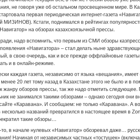
Народ выбрал свет
Странная заб
ния, не говоря уже об остальном просвещенном мире. В Ка
Дарига не ждё
17.10.2024 17:00
29972
 стартовала первая периодическая интернет-газета «Навига
Авиакомпании
й МИЗИНОВ). Кстати, поднимался в рейтингах популярност
мошенниками
Навигатор» на обзорах казахскоязычной прессы.
30.10.2024 14:
ради, надо вспомнить, что первым из СМИ обзоры казпресс
о появления «Навигатора» – стал делать ныне здравствую
рый, в свою очередь, как и все прежде оффлайновые газет
ать и в онлайн-режиме.
ски каждая газета, независимо от языка «вещания», имеет 
менее 20 лет тому назад в Казахстане этого не было и в по
Война Мир
к жанру обзоров прессы, так же надо отметить следующее.
ник не занимался такими обзорами – однако сегодня они в
сайте «Каравана». И сообщаем: не только «Каравана». А в
 несколько названий превратился в настоящее время в Zon
рекратил такие обзоры…
а-то, в начале нулевых «Навигатор» обозревал даже… рус
ния! Начиная от независимых частных «тостушек» (включ