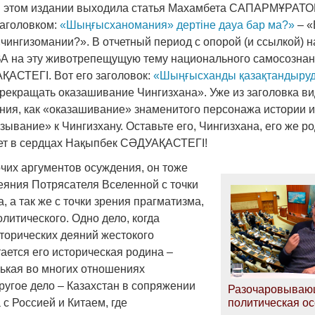
в этом издании выходила статья Махамбета САПАРМҰРАТО
аголовком:
«Шыңғысханомания» дертіне дауа бар ма?»
– «
«чингизомании?». В отчетный период с опорой (и ссылкой) 
на эту животрепещущую тему национального самосознан
АСТЕГІ. Вот его заголовок:
«Шыңғысханды қазақтандыруд
рекращать оказашивание Чингизхана». Уже из заголовка вид
ения, как «оказашивание» знаменитого персонажа истории и
ывание» к Чингизхану. Оставьте его, Чингизхана, его же 
ет в сердцах Нақыпбек СӘДУАҚАСТЕГІ!
чих аргументов осуждения, он тоже
еяния Потрясателя Вселенной с точки
, а так же с точки зрения прагматизма,
олитического. Одно дело, когда
торических деяний жестокого
ается его историческая родина –
ькая во многих отношениях
другое дело – Казахстан в сопряжении
Разочаровываю
 с Россией и Китаем, где
политическая ос