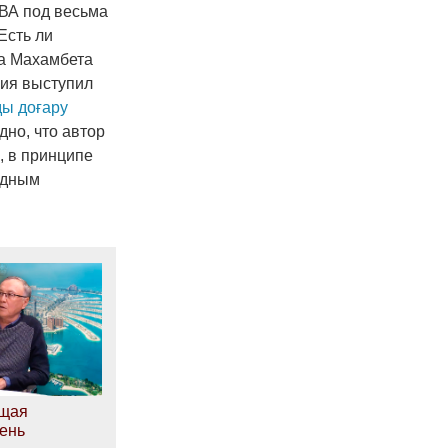
ВА под весьма
Есть ли
на Махамбета
ия выступил
ы доғару
но, что автор
, в принципе
родным
щая
ень