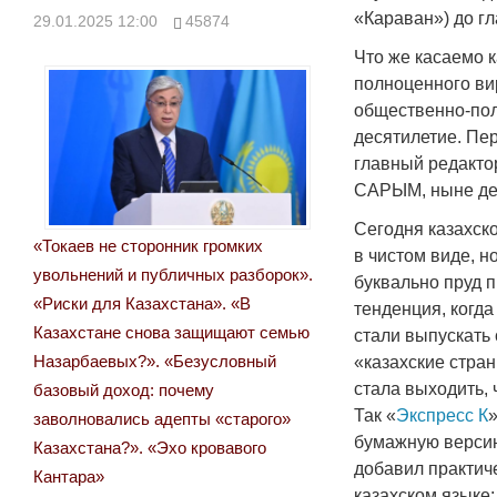
«Караван») до г
29.01.2025 12:00
45874
Что же касаемо 
полноценного ви
общественно-пол
десятилетие. Пе
главный редакто
САРЫМ, ныне де
Сегодня казахск
«Токаев не сторонник громких
в чистом виде, н
увольнений и публичных разборок».
буквально пруд п
«Риски для Казахстана». «В
тенденция, когд
Казахстане снова защищают семью
стали выпускать
Назарбаевых?». «Безусловный
«казахские стран
стала выходить, ч
базовый доход: почему
Так «
Экспресс К
заволновались адепты «старого»
бумажную версию
Казахстана?». «Эхо кровавого
добавил практич
Кантара»
казахском языке: