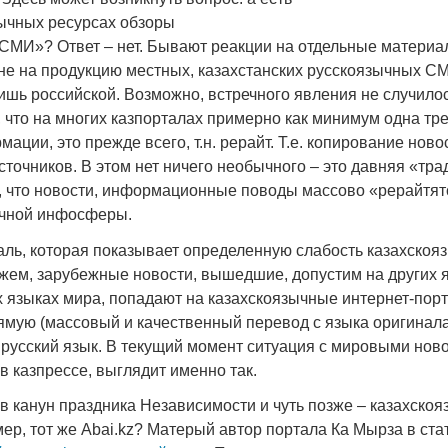
зычных ресурсах обзоры
СМИ»? Ответ – нет. Бывают реакции на отдельные материа
не на продукцию местных, казахстанских русскоязычных СМ
ишь российской. Возможно, встречного явления не случилос
 что на многих казпорталах примерно как минимум одна тр
ации, это прежде всего, т.н. рерайт. Т.е. копирование ново
точников. В этом нет ничего необычного – это давняя «тра
м, что новости, информационные поводы массово «рерайтят
ычной инфосферы.
таль, которая показывает определенную слабость казахскоя
ем, зарубежные новости, вышедшие, допустим на других 
х языках мира, попадают на казахскоязычные интернет-пор
ямую (массовый и качественный перевод с языка оригинала)
 русский язык. В текущий момент ситуация с мировыми нов
 казпрессе, выглядит именно так.
в канун праздника Независимости и чуть позже – казахско
ер, тот же Abai.kz? Матерый автор портала Ка Мырза в ста