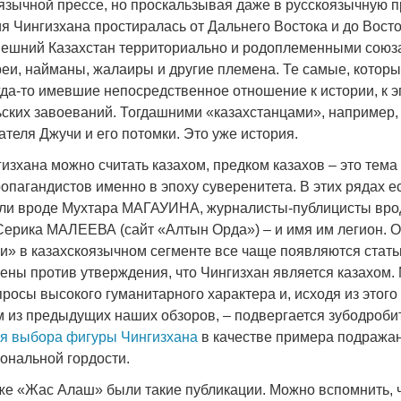
оязычной прессе, но проскальзывая даже в русскоязычную пр
ия Чингизхана простиралась от Дальнего Востока и до Вост
нешний Казахстан территориально и родоплеменными союз
еи, найманы, жалаиры и другие племена. Те самые, которы
гда-то имевшие непосредственное отношение к истории, к эп
ьских завоеваний. Тогдашними «казахстанцами», например,
теля Джучи и его потомки. Это уже история.
нгизхана можно считать казахом, предком казахов – это тема
опагандистов именно в эпоху суверенитета. В этих рядах е
ели вроде Мухтара МАГАУИНА, журналисты-публицисты вро
Серика МАЛЕЕВА (сайт «Алтын Орда») – и имя им легион. О
и» в казахскоязычном сегменте все чаще появляются статьи
ены против утверждения, что Чингизхан является казахом. 
осы высокого гуманитарного характера и, исходя из этого 
м из предыдущих наших обзоров, – подвергается зубодроби
я выбора фигуры Чингизхана
в качестве примера подража
ональной гордости.
 же «Жас Алаш» были такие публикации. Можно вспомнить, 