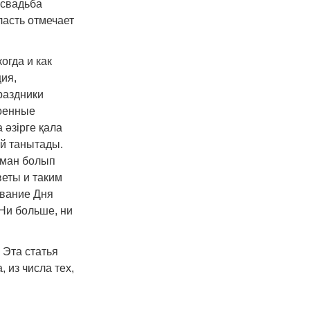
 свадьба
ласть отмечает
огда и как
ия,
раздники
военные
а әзірге қала
ай танытады.
жаман болып
веты и таким
ование Дня
Ни больше, ни
 Эта статья
 из числа тех,