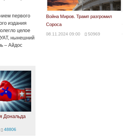
нием первого
 Трамп разгромил
Война Миров. Трамп разгромил
Война 
ого издания
Сороса
Сорос
ролегло целое
00
50969
08.11.2024 09:00
50969
08.11.
КУАТ, нынешний
ь – Айдос
я Дональда
48806