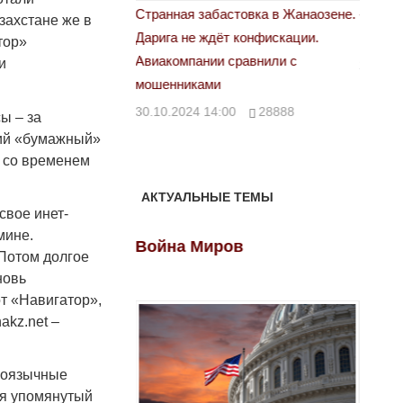
астовка в Жанаозене.
«Новый Казахстан не говорит всей
Лондон
захстане же в
т конфискации.
правды»
28.10.
тор»
 сравнили с
и
29.10.2024 09:00
39623
00
28888
ы – за
щий «бумажный»
ы со временем
АКТУАЛЬНЫЕ ТЕМЫ
свое инет-
мине.
ов
Война Миров
Войн
 Потом долгое
новь
от «Навигатор»,
akz.net –
скоязычные
ая упомянутый