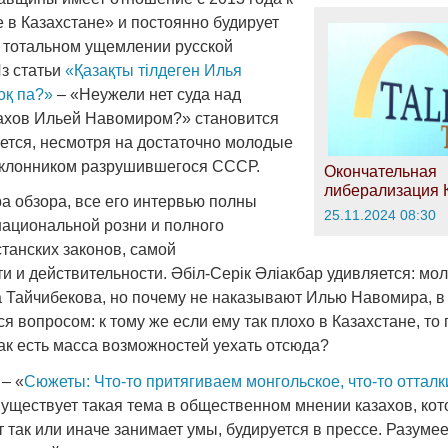
 в Казахстане» и постоянно будирует
 тотальном ущемлении русской
Из статьи
«Қазақты тілдеген Илья
оқ па?»
– «Неужели нет суда над
ахов Ильей Навомиром?» становится
яется, несмотря на достаточно молодые
оклонником разрушившегося СССР.
Окончательная
либерализация 
а обзора, все его интервью полны
25.11.2024 08:30
ациональной розни и полного
танских законов, самой
и и действительности. Әбіл-Серік Әліакбар удивляется: мол,
 Тайчибекова, но почему не наказывают Илью Навомира, в 
ся вопросом: к тому же если ему так плохо в Казахстане, то 
 как есть масса возможностей уехать отсюда?
– «
Сюжеты: Что-то притягиваем монгольское, что-то оттал
уществует такая тема в общественном мнении казахов, ко
т так или иначе занимает умы, будируется в прессе. Разуме