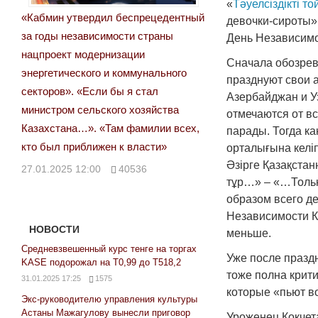
«
Тәуелсіздікті т
«Кабмин утвердил беспрецедентный
девочки-сироты» 
за годы независимости страны
День Независим
нацпроект модернизации
Сначала обозрева
энергетического и коммунального
празднуют свои 
секторов». «Если бы я стал
Азербайджан и Уз
министром сельского хозяйства
отмечаются от в
Казахстана…». «Там фамилии всех,
парады. Тогда как
кто был приближен к власти»
орталығына келіп
Әзірге Қазақстан
27.01.2025 12:00
40536
тұр…» – «…Только
образом всего д
Независимости К
НОВОСТИ
меньше.
Средневзвешенный курс тенге на торгах
Уже после праздн
KASE подорожал на Т0,99 до Т518,2
тоже полна крити
31.01.2025 17:25
1575
которые «пьют во
Экс-руководителю управления культуры
Астаны Мажагулову вынесли приговор
Уроженец Кокчет