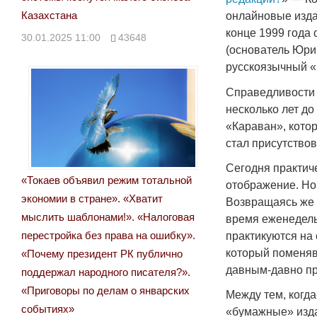
Казахстана
онлайновые изда
конце 1999 года
30.01.2025 11:00
43648
(основатель Юри
русскоязычный «
Справедливости 
несколько лет д
«Караван», кото
стал присутствов
Сегодня практиче
«Токаев объявил режим тотальной
отображение. Но 
экономии в стране». «Хватит
Возвращаясь же 
мыслить шаблонами!». «Налоговая
время еженедель
перестройка без права на ошибку».
практикуются на 
который поменяв
«Почему президент РК публично
давным-давно п
поддержал народного писателя?».
«Приговоры по делам о январских
Между тем, когд
событиях»
«бумажные» изда