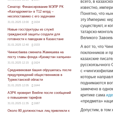
всего, в казахск
Сенатор: Финансирование МЭПР РК
известно, импер
«Казгидромета» в Т12 млрд –
Понятно, что ны
несопоставимо с его задачами
эту Империю: кер
31.01.2025 13:00
1634
существуют, и ко
Новые госструктуры из служб
татарско-монгол
гражданской защиты создали для
Великого Завоева
готовности к паводкам в Казахстане
31.01.2025 12:40
1533
А вот то, что Чи
Чинкисбаева сменила Жамишева на
поклонников и пр
посту главы фонда «Қазақстан халқына»
казахские писат
31.01.2025 12:15
1624
русскоязычного 
Средневековая башня обрушилась после
с «чингизофилам
предупреждений общественников в
которые направл
Туркестанской области
поднимаются вопр
31.01.2025 12:05
1644
замечено в одно
АЗРК проверит Beeline после сообщений
критике сама
иде
о повышении тарифов
«предмета» наци
31.01.2025 11:35
1687
Допустим, в том
Около 80 должностных лиц привлекли к