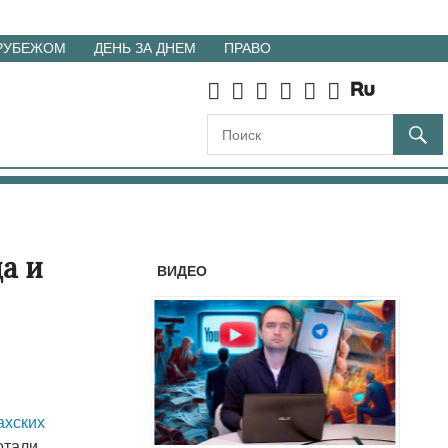
 РУБЕЖОМ
ДЕНЬ ЗА ДНЕМ
ПРАВО
а и
ВИДЕО
ахcких
отали