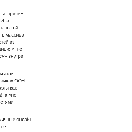
лы, причем
И, а
ь по той
еть массива
стей из
диция», не
ся» внутри
зычной
языках ООН,
талы как
, а «по
остями,
язычные онлайн-
тье