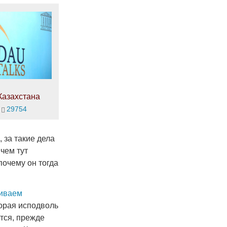
Казахстана
29754
 за такие дела
чем тут
почему он тогда
киваем
торая исподволь
ется, прежде