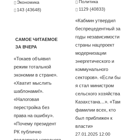
Политика
Экономика
1129 (40833)
143 (43648)
«Кабмин утвердил
беспрецедентный за
годы независимости
САМОЕ ЧИТАЕМОЕ
страны нацпроект
ЗА ВЧЕРА
модернизации
«Токаев объявил
энергетического и
режим тотальной
коммунального
экономии в стране».
секторов». «Если бы
«Хватит мыслить
я стал министром
шаблонами!».
сельского хозяйства
«Налоговая
Казахстана…». «Там
перестройка без
фамилии всех, кто
права на ошибку».
был приближен к
«Почему президент
власти»
РК публично
27.01.2025 12:00
поддержал народного