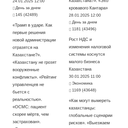
Казахстана?». «Эхо
24.01.2025 12:00
День за днем
кровавого Кантара»
145 (42489)
28.01.2025 12:00
День за днем
«Трамп в ударе. Как
1181 (43496)
первые решения
Рост НДС и
новой администрации
изменения налоговой
отразятся на
системы коснутся
Казахстане?».
малого бизнеса
«Казахстану не грозят
Казахстана
вооруженные
30.01.2025 11:00
конфликты». «Рейтинг
Экономика
управленцев не
1169 (43648)
бьется с
реальностью».
«Как могут вымереть
«ОСМС: пациент
казахстанцы:
скорее мёртв, чем
глобальные сценарии
застрахован».
рисков». «Выезжаем