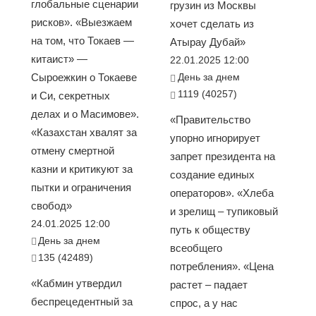
глобальные сценарии
грузин из Москвы
рисков». «Выезжаем
хочет сделать из
на том, что Токаев —
Атырау Дубай»
китаист» —
22.01.2025 12:00
Сыроежкин о Токаеве
День за днем
1119 (40257)
и Си, секретных
делах и о Масимове».
«Правительство
«Казахстан хвалят за
упорно игнорирует
отмену смертной
запрет президента на
казни и критикуют за
создание единых
пытки и ограничения
операторов». «Хлеба
свобод»
и зрелищ – тупиковый
24.01.2025 12:00
путь к обществу
День за днем
всеобщего
135 (42489)
потребления». «Цена
«Кабмин утвердил
растет – падает
беспрецедентный за
спрос, а у нас