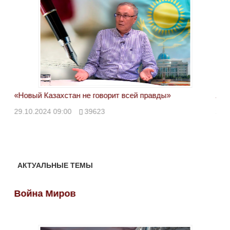
«Новый Казахстан не говорит всей правды»
Лон
ми
29.10.2024 09:00
39623
28.
АКТУАЛЬНЫЕ ТЕМЫ
Война Миров
Во