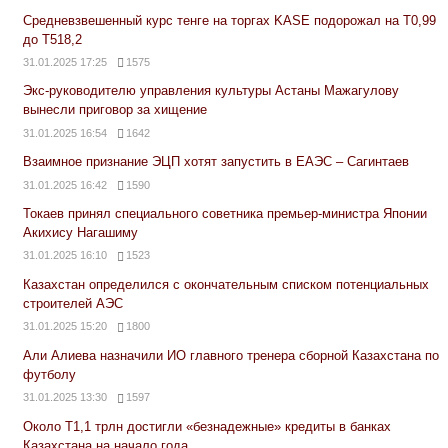
Средневзвешенный курс тенге на торгах KASE подорожал на Т0,99
до Т518,2
31.01.2025 17:25
1575
Экс-руководителю управления культуры Астаны Мажагулову
вынесли приговор за хищение
31.01.2025 16:54
1642
Взаимное признание ЭЦП хотят запустить в ЕАЭС – Сагинтаев
31.01.2025 16:42
1590
Токаев принял специального советника премьер-министра Японии
Акихису Нагашиму
31.01.2025 16:10
1523
Казахстан определился с окончательным списком потенциальных
строителей АЭС
31.01.2025 15:20
1800
Али Алиева назначили ИО главного тренера сборной Казахстана по
футболу
31.01.2025 13:30
1597
Около Т1,1 трлн достигли «безнадежные» кредиты в банках
Казахстана на начало года