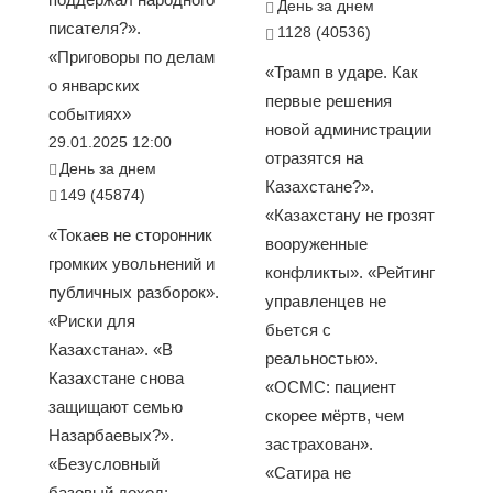
День за днем
писателя?».
1128 (40536)
«Приговоры по делам
«Трамп в ударе. Как
о январских
первые решения
событиях»
новой администрации
29.01.2025 12:00
отразятся на
День за днем
Казахстане?».
149 (45874)
«Казахстану не грозят
«Токаев не сторонник
вооруженные
громких увольнений и
конфликты». «Рейтинг
публичных разборок».
управленцев не
«Риски для
бьется с
Казахстана». «В
реальностью».
Казахстане снова
«ОСМС: пациент
защищают семью
скорее мёртв, чем
Назарбаевых?».
застрахован».
«Безусловный
«Сатира не
базовый доход: