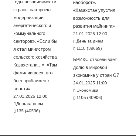
годы независимости
наоборот».
страны нацпроект
«Казахстан упустил
модернизации
возможность для
энергетического и
развития майнинга»
коммунального
21.01.2025 12:00
секторов». «Если бы
День за днем
1118 (39669)
я стал министром
сельского хозяйства
БРИКС отвоёвывает
Казахстана…». «Там
долю в мировой
фамилии всех, кто
экономике у стран G7
был приближен к
24.01.2025 11:00
власти»
Экономика
27.01.2025 12:00
1105 (40906)
День за днем
135 (40536)