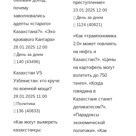
преступление»
почему
23.01.2025 12:00
заволновались
День за днем
адепты «старого»
1124 (40821)
Казахстана?». «Эхо
«Как «трампономика
кровавого Кантара»
2.0» может повлиять
28.01.2025 12:00
на нефть и
День за днем
Казахстан?». «Цены
140 (43496)
на картофель могут
Казахстан VS
взлететь до 750
Узбекистан: кто круче
тенге». «Когда
по военной мощи?
говядина в
28.01.2025 11:00
Казахстане станет
Политика
деликатесом?».
136 (40833)
«Парадоксы
«Как могут вымереть
экономической
казахстанцы:
политики». «Как