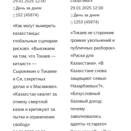
событиях»
29.01.2025 12:00
День за днем
29.01.2025 12:00
152 (45874)
День за днем
1253 (45874)
«Как могут вымереть
«Токаев не сторонник
казахстанцы:
громких увольнений и
глобальные сценарии
публичных разборок».
рисков». «Выезжаем
«Риски для
на том, что Токаев —
Казахстана». «В
китаист» —
Казахстане снова
Сыроежкин о Токаеве
защищают семью
и Си, секретных
Назарбаевых?».
делах и о Масимове».
«Безусловный
«Казахстан хвалят за
базовый доход:
отмену смертной
почему
казни и критикуют за
заволновались
пытки и ограничения
адепты «старого»
свобод»