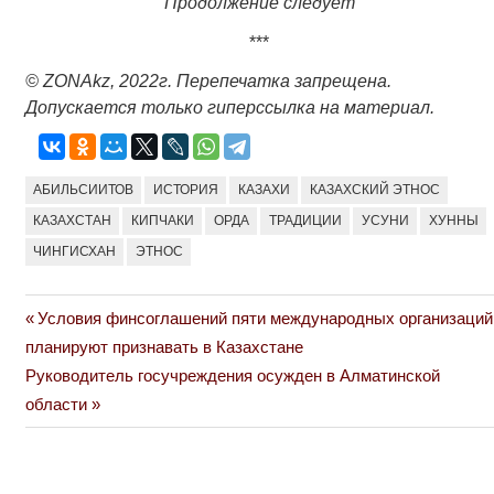
Продолжение следует
***
© ZONAkz, 2022г. Перепечатка запрещена.
Допускается только гиперссылка на материал.
АБИЛЬСИИТОВ
ИСТОРИЯ
КАЗАХИ
КАЗАХСКИЙ ЭТНОС
КАЗАХСТАН
КИПЧАКИ
ОРДА
ТРАДИЦИИ
УСУНИ
ХУННЫ
ЧИНГИСХАН
ЭТНОС
Previous
Условия финсоглашений пяти международных организаций
Навигация
Post:
планируют признавать в Казахстане
по
Next
Руководитель госучреждения осужден в Алматинской
Post:
области
записям