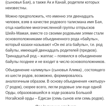
(сыновья Бая), а также Ак и Канай, родители которых
неизвестны.
Можно предположить, что именно эти двенадцать
человек, взяв в качестве родового талисмана имя Бая,
отца наиболее многочисленной группы отпрысков
Шейх-Мамая, вместе со своими родовыми элями стали
основоположниками объединенного рода «байулы»,
который казахи называют «Он екi ата байулы», т.е. род
байулы, имеющий двенадцать родителей (предков).
Тринадцатый род – жаппас – появился в объединении
байулы позднее и не входит в число основоположников.
Объединение «алимулы» (сыновья Алима) , состоящего
из шести родов, возможно, формировалось
аналогичным образом. В основу объединения «жетыру»
(7 родов), скорее всего, легли родовые эли еще одной
Орды, образовавшейся в ходе развала Большой
Ногайской орды – Едисан (семь сынов или семь родов).