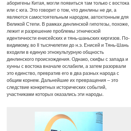
аборигены Китая, могли появиться там только с востока
или с юга. Это говорит о том, что динлины не ди, а
являются самостоятельным народом, автохтонным для
Великой Степи. В рамках динлинской гипотезы, похоже,
лежит и разрешение проблемы этнической
идентичности енисейских и тянь-шаньских киргизов. По-
видимому, во II тысячелетии до н.э. Енисей и Тянь-Шань
входили в единую этнокультурную общность
динлинского происхождения. Однако, скифы с запада и
хунны с востока вначале ослабили, а затем разорвали
это единство, превратив его в два разных народа с
общим корнем. Дальнейшие их превращения – это
следствие конкретных исторических событий,
участниками которых оказались эти народы.