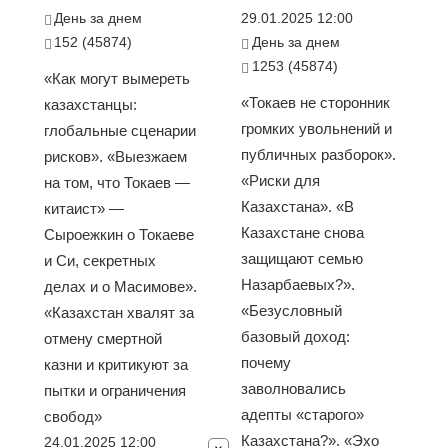
День за днем
29.01.2025 12:00
152 (45874)
День за днем
1253 (45874)
«Как могут вымереть
«Токаев не сторонник
казахстанцы:
громких увольнений и
глобальные сценарии
публичных разборок».
рисков». «Выезжаем
«Риски для
на том, что Токаев —
Казахстана». «В
китаист» —
Казахстане снова
Сыроежкин о Токаеве
защищают семью
и Си, секретных
Назарбаевых?».
делах и о Масимове».
«Безусловный
«Казахстан хвалят за
базовый доход:
отмену смертной
почему
казни и критикуют за
заволновались
пытки и ограничения
адепты «старого»
свобод»
Казахстана?». «Эхо
24.01.2025 12:00