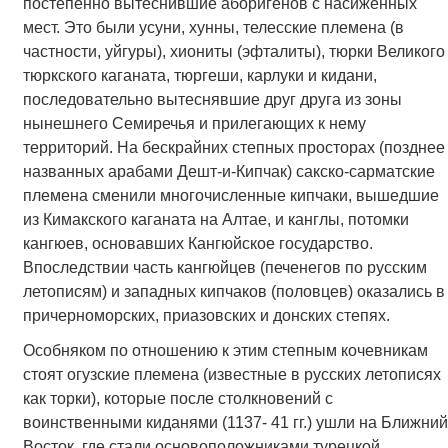
постепенно вытеснившие аборигенов с насиженных
мест. Это были усуни, хунны, телесские племена (в
частности, уйгуры), хиониты (эфталиты), тюрки Великого
тюркского каганата, тюргеши, карлуки и кидани,
последовательно вытеснявшие друг друга из зоны
нынешнего Семиречья и прилегающих к нему
территорий. На бескрайних степных просторах (позднее
названных арабами Дешт-и-Кипчак) сакско-сарматские
племена сменили многочисленные кипчаки, вышедшие
из Кимакского каганата на Алтае, и канглы, потомки
кангюев, основавших Кангюйское государство.
Впоследствии часть кангюйцев (печенегов по русским
летописям) и западных кипчаков (половцев) оказались в
причерноморских, приазовских и донских степях.
Особняком по отношению к этим степным кочевникам
стоят огузские племена (известные в русских летописях
как торки), которые после столкновений с
воинственными киданями (1137- 41 гг.) ушли на Ближний
Восток, где стали основоположниками турецкой