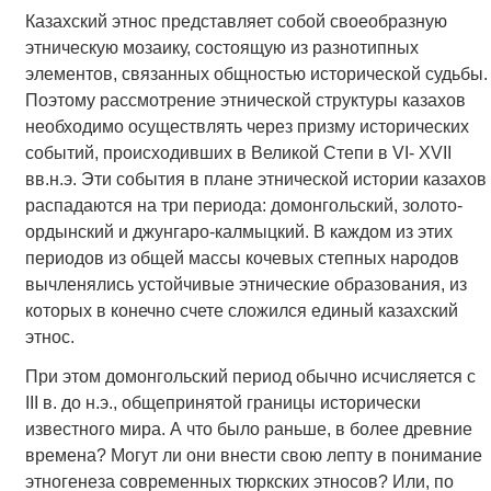
Казахский этнос представляет собой своеобразную
этническую мозаику, состоящую из разнотипных
элементов, связанных общностью исторической судьбы.
Поэтому рассмотрение этнической структуры казахов
необходимо осуществлять через призму исторических
событий, происходивших в Великой Степи в VI- XVII
вв.н.э. Эти события в плане этнической истории казахов
распадаются на три периода: домонгольский, золото-
ордынский и джунгаро-калмыцкий. В каждом из этих
периодов из общей массы кочевых степных народов
вычленялись устойчивые этнические образования, из
которых в конечно счете сложился единый казахский
этнос.
При этом домонгольский период обычно исчисляется с
III в. до н.э., общепринятой границы исторически
известного мира. А что было раньше, в более древние
времена? Могут ли они внести свою лепту в понимание
этногенеза современных тюркских этносов? Или, по