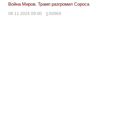
Война Миров. Трамп разгромил Сороса
Вой
08.11.2024 09:00
50969
08.