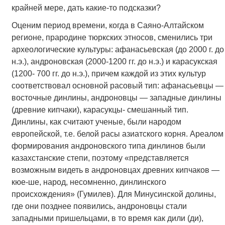
крайней мере, дать какие-то подсказки?
Оценим период времени, когда в Саяно-Алтайском
регионе, прародине тюркских этносов, сменились три
археологические культуры: афанасьевская (до 2000 г. до
н.э.), андроновская (2000-1200 гг. до н.э.) и карасукская
(1200- 700 гг. до н.э.), причем каждой из этих культур
соответствовал основной расовый тип: афанасьевцы —
восточные динлины, андроновцы — западные динлины
(древние кипчаки), карасукцы- смешанный тип.
Динлины, как считают ученые, были народом
европейской, т.е. белой расы азиатского корня. Ареалом
формирования андроновского типа динлинов были
казахстанские степи, поэтому «представляется
возможным видеть в андроновцах древних кипчаков —
кюе-ше, народ, несомненно, динлинского
происхождения» (Гумилев). Для Минусинской долины,
где они позднее появились, андроновцы стали
западными пришельцами, в то время как дили (ди),