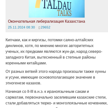
Окончательная либерализация Казахстана
25.11.2024 08:30
29652
Кипчаки, как и киргизы, потомки саяно-алтайских
динлинов, хотя, по мнению многих авторитетных
ученых, их предками являются жун-ди, народ северо-
западного Китая, вытесненный в степные районы
коренными китайцами.
От разных ветвей этого народа произошли также хунны
и усуни, имеющие основополагающее значение в
этногенезе казахов.
Начиная со II-III в.н.э. к ираноязычным сакам и
сарматам, первоначально заселившим казахские степи,
стали добавляться тюрко- и монголоязычные кочевники,