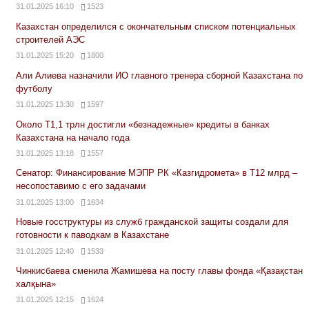
31.01.2025 16:10
1523
Казахстан определился с окончательным списком потенциальных
строителей АЭС
31.01.2025 15:20
1800
Али Алиева назначили ИО главного тренера сборной Казахстана по
футболу
31.01.2025 13:30
1597
Около Т1,1 трлн достигли «безнадежные» кредиты в банках
Казахстана на начало года
31.01.2025 13:18
1557
Сенатор: Финансирование МЭПР РК «Казгидромета» в Т12 млрд –
несопоставимо с его задачами
31.01.2025 13:00
1634
Новые госструктуры из служб гражданской защиты создали для
готовности к паводкам в Казахстане
31.01.2025 12:40
1533
Чинкисбаева сменила Жамишева на посту главы фонда «Қазақстан
халқына»
31.01.2025 12:15
1624