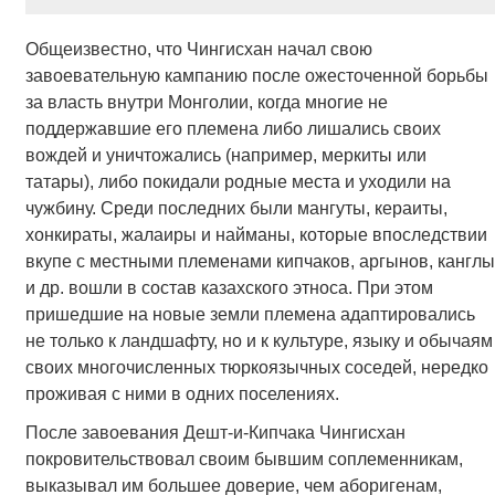
Общеизвестно, что Чингисхан начал свою
завоевательную кампанию после ожесточенной борьбы
за власть внутри Монголии, когда многие не
поддержавшие его племена либо лишались своих
вождей и уничтожались (например, меркиты или
татары), либо покидали родные места и уходили на
чужбину. Среди последних были мангуты, кераиты,
хонкираты, жалаиры и найманы, которые впоследствии
вкупе с местными племенами кипчаков, аргынов, канглы
и др. вошли в состав казахского этноса. При этом
пришедшие на новые земли племена адаптировались
не только к ландшафту, но и к культуре, языку и обычаям
своих многочисленных тюркоязычных соседей, нередко
проживая с ними в одних поселениях.
После завоевания Дешт-и-Кипчака Чингисхан
покровительствовал своим бывшим соплеменникам,
выказывал им большее доверие, чем аборигенам,