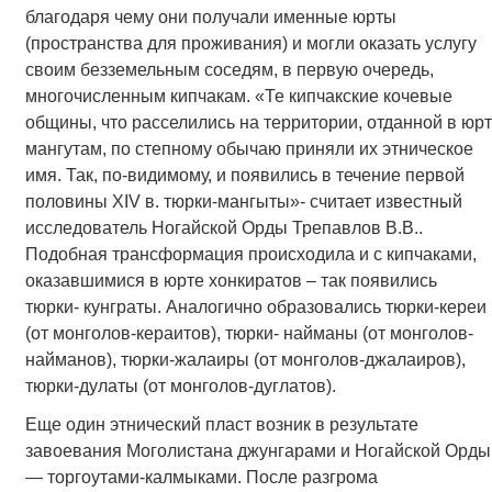
благодаря чему они получали именные юрты
(пространства для проживания) и могли оказать услугу
своим безземельным соседям, в первую очередь,
многочисленным кипчакам. «Те кипчакские кочевые
общины, что расселились на территории, отданной в юрт
мангутам, по степному обычаю приняли их этническое
имя. Так, по-видимому, и появились в течение первой
половины XIV в. тюрки-мангыты»- считает известный
исследователь Ногайской Орды Трепавлов В.В..
Подобная трансформация происходила и с кипчаками,
оказавшимися в юрте хонкиратов – так появились
тюрки- кунграты. Аналогично образовались тюрки-кереи
(от монголов-кераитов), тюрки- найманы (от монголов-
найманов), тюрки-жалаиры (от монголов-джалаиров),
тюрки-дулаты (от монголов-дуглатов).
Еще один этнический пласт возник в результате
завоевания Моголистана джунгарами и Ногайской Орды
— торгоутами-калмыками. После разгрома