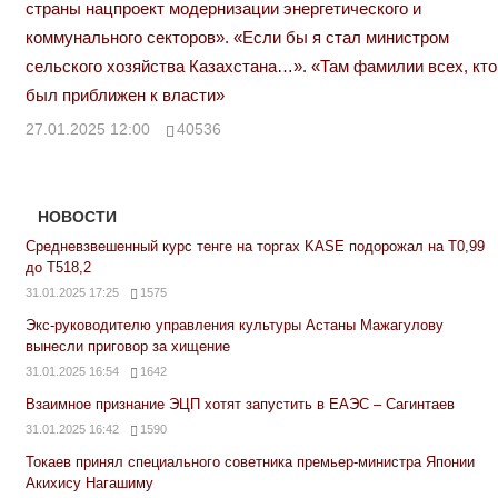
страны нацпроект модернизации энергетического и
коммунального секторов». «Если бы я стал министром
сельского хозяйства Казахстана…». «Там фамилии всех, кто
был приближен к власти»
27.01.2025 12:00
40536
НОВОСТИ
Средневзвешенный курс тенге на торгах KASE подорожал на Т0,99
до Т518,2
31.01.2025 17:25
1575
Экс-руководителю управления культуры Астаны Мажагулову
вынесли приговор за хищение
31.01.2025 16:54
1642
Взаимное признание ЭЦП хотят запустить в ЕАЭС – Сагинтаев
31.01.2025 16:42
1590
Токаев принял специального советника премьер-министра Японии
Акихису Нагашиму