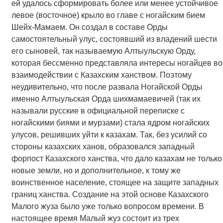
ей удалось сформировать более или менее устойчивое
левое (восточное) крыло во главе с ногайским бием
Шейх-Мамаем. Он создал в составе Орды
самостоятельный улус, состоявший из владений шести
его сыновей, так называемую Алтыульскую Орду,
которая бессменно представляла интересы ногайцев во
взаимодействии с Казахским ханством. Поэтому
неудивительно, что после развала Ногайской Орды
именно Алтыульская Орда шихмамаевичей (так их
называли русские в официальной переписке с
ногайскими биями и мурзами) стала ядром ногайских
улусов, решивших уйти к казахам. Так, без усилий со
стороны казахских ханов, образовался западный
форпост Казахского ханства, что дало казахам не только
новые земли, но и дополнительное, к тому же
воинственное население, стоящее на защите западных
границ ханства. Создание на этой основе Казахского
Малого жуза было уже только вопросом времени. В
настоящее время Малый жуз состоит из трех