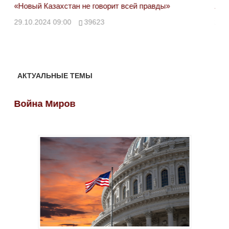
«Новый Казахстан не говорит всей правды»
Лон
ми
29.10.2024 09:00
39623
28.
АКТУАЛЬНЫЕ ТЕМЫ
Война Миров
Во