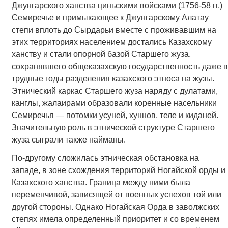
Джунгарского ханства циньскими войсками (1756-58 гг.)
Семиречье и примыкающее к Джунгарскому Алатау
степи вплоть до Сырдарьи вместе с проживавшим на
этих территориях населением достались Казахскому
ханству и стали опорной базой Старшего жуза,
сохранявшего общеказахскую государственность даже в
трудные годы разделения казахского этноса на жузы.
Этнический каркас Старшего жуза наряду с дулатами,
канглы, жалаирами образовали коренные насельники
Семиречья — потомки усуней, хуннов, теле и киданей.
Значительную роль в этнической структуре Старшего
жуза сыграли также найманы.
По-другому сложилась этническая обстановка на
западе, в зоне схождения территорий Ногайской орды и
Казахского ханства. Граница между ними была
переменчивой, зависящей от военных успехов той или
другой стороны. Однако Ногайская Орда в заволжских
степях имела определенный приоритет и со временем