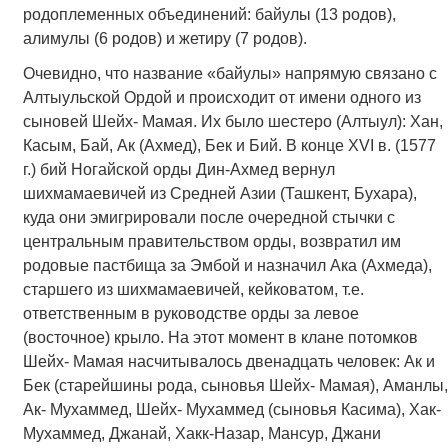
родоплеменных объединений: байулы (13 родов),
алимулы (6 родов) и жетиру (7 родов).
Очевидно, что название «байулы» напрямую связано с
Алтыульской Ордой и происходит от имени одного из
сыновей Шейх- Мамая. Их было шестеро (Алтыул): Хан,
Касым, Бай, Ак (Ахмед), Бек и Бий. В конце XVI в. (1577
г.) бий Ногайской орды Дин-Ахмед вернул
шихмамаевичей из Средней Азии (Ташкент, Бухара),
куда они эмигрировали после очередной стычки с
центральным правительством орды, возвратил им
родовые пастбища за Эмбой и назначил Ака (Ахмеда),
старшего из шихмамаевичей, кейковатом, т.е.
ответственным в руководстве орды за левое
(восточное) крыло. На этот момент в клане потомков
Шейх- Мамая насчитывалось двенадцать человек: Ак и
Бек (старейшины рода, сыновья Шейх- Мамая), Аманлы,
Ак- Мухаммед, Шейх- Мухаммед (сыновья Касима), Хак-
Мухаммед, Джанай, Хакк-Назар, Мансур, Джани