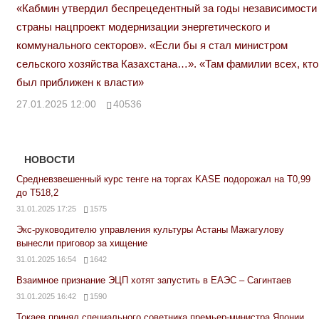
«Кабмин утвердил беспрецедентный за годы независимости
страны нацпроект модернизации энергетического и
коммунального секторов». «Если бы я стал министром
сельского хозяйства Казахстана…». «Там фамилии всех, кто
был приближен к власти»
27.01.2025 12:00
40536
НОВОСТИ
Средневзвешенный курс тенге на торгах KASE подорожал на Т0,99
до Т518,2
31.01.2025 17:25
1575
Экс-руководителю управления культуры Астаны Мажагулову
вынесли приговор за хищение
31.01.2025 16:54
1642
Взаимное признание ЭЦП хотят запустить в ЕАЭС – Сагинтаев
31.01.2025 16:42
1590
Токаев принял специального советника премьер-министра Японии