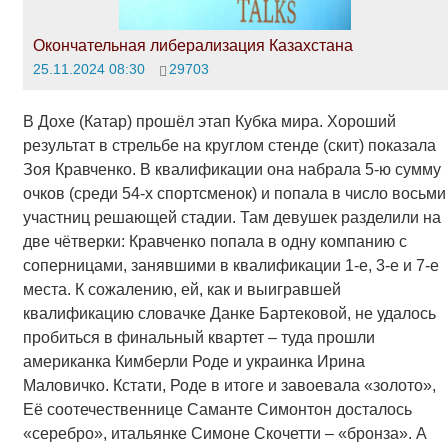
Окончательная либерализация Казахстана
25.11.2024 08:30
29703
В Дохе (Катар) прошёл этап Кубка мира. Хороший
результат в стрельбе на круглом стенде (скит) показала
Зоя Кравченко. В квалификации она набрала 5-ю сумму
очков (среди 54-х спортсменок) и попала в число восьми
участниц решающей стадии. Там девушек разделили на
две чётверки: Кравченко попала в одну компанию с
соперницами, занявшими в квалификации 1-е, 3-е и 7-е
места. К сожалению, ей, как и выигравшей
квалификацию словачке Данке Бартековой, не удалось
пробиться в финальный квартет – туда прошли
американка Кимберли Роде и украинка Ирина
Маловичко. Кстати, Роде в итоге и завоевала «золото»,
Её соотечественнице Саманте Симонтон досталось
«серебро», итальянке Симоне Скочетти – «бронза». А