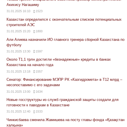
Акихису Нагашиму
31.01.2025 16:10
1523
Казахстан определился с окончательным списком потенциальных
строителей АЭС
31.01.2025 15:20
1800
Али Алиева назначили ИО главного тренера сборной Казахстана по
футболу
31.01.2025 13:30
1597
Около Т1,1 трлн достигли «безнадежные» кредиты в банках
Казахстана на начало года
31.01.2025 13:18
1557
Сенатор: Финансирование МЭПР РК «Казгидромета» в Т12 млрд –
несопоставимо с его задачами
31.01.2025 13:00
1634
Новые госструктуры из служб гражданской защиты создали для
готовности к паводкам в Казахстане
31.01.2025 12:40
1533
Чинкисбаева сменила Жамишева на посту главы фонда «Қазақстан
халқына»