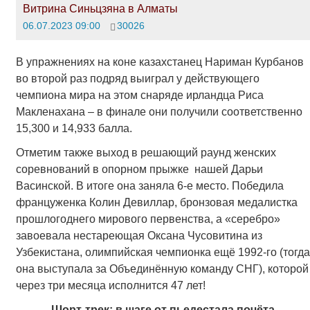
Витрина Синьцзяна в Алматы
06.07.2023 09:00
30026
В упражнениях на коне казахстанец Нариман Курбанов
во второй раз подряд выиграл у действующего
чемпиона мира на этом снаряде ирландца Риса
Макленахана – в финале они получили соответственно
15,300 и 14,933 балла.
Отметим также выход в решающий раунд женских
соревнований в опорном прыжке нашей Дарьи
Васинской. В итоге она заняла 6-е место. Победила
француженка Колин Девиллар, бронзовая медалистка
прошлогоднего мирового первенства, а «серебро»
завоевала нестареющая Оксана Чусовитина из
Узбекистана, олимпийская чемпионка ещё 1992-го (тогда
она выступала за Объединённую команду СНГ), которой
через три месяца исполнится 47 лет!
Шорт-трек: в шаге от пьедестала почёта