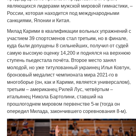
являющихся лидерами мужской мировой гимнастики, –
России, которая находится под международными
санкциями, Японии и Китая.
Милад Карими в квалификации вольных упражнений с
участием 39 спортсменов стал третьим, но в финале,
куда были допущены 8 сильнейших, получил от судей
самую высокую оценку 14,200 и поднялся на верхнюю
ступень пьедестала почёта. Второе место занял
молодой, но уже титулованный украинец Илья Ковтун,
бронзовый медалист чемпионата мира 2021-го в
многоборье (он, как и Карими, является универсалом),
третьим – американец Рилей Лус, четвёртым –
итальянец Никола Бартолини, ставший на
прошлогоднем мировом первенстве 5-м (тогда он
опередил Милада, закончившего соревнования 8-м).