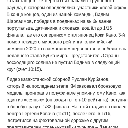
казахстанцев. Четверо из них начали с группового
раунда, в котором определялись участники «плэй-офф».
В конце концов, один из нашей команды, Вадим
Шарлаимов, победив в поединках на выбывание
португальца, датчанина и словака, дошёл до 1/16
финала, где его соперником стал японец Коки Кано, 3-й
номер текущего мирового рейтинга, олимпийский
чемпион 2020-го в командном первенстве и победитель
недавнего этапа Кубка мира. Представитель Страны
восходящего солнца не пустил Вадима в следующий
круг (счёт 10:15).
Лидер казахстанской сборной Руслан Курбанов,
который на последнем этапе КМ завоевал бронзовую
медаль, проиграв в полуфинале упомянутому Кано, как
один из «сеяных» (он входит в топ-10 рейтинга), вступил
в борьбу сразу с 1/32 финала. На этой стадии он одолел
венгра Гергели Ковача (15:11), после чего, в 1/16,
встретился на фехтовальной дорожке с другим
представителем страны-хозяйки турнира – Давидом