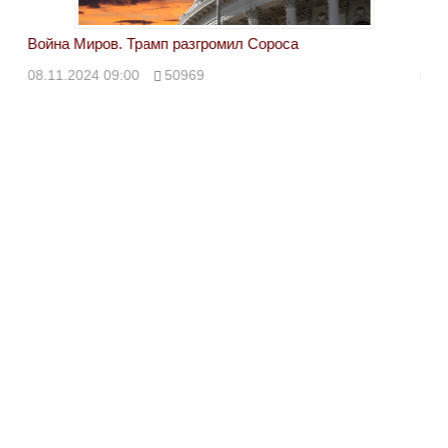
Война Миров. Трамп разгромил Сороса
Вой
08.11.2024 09:00
50969
08.