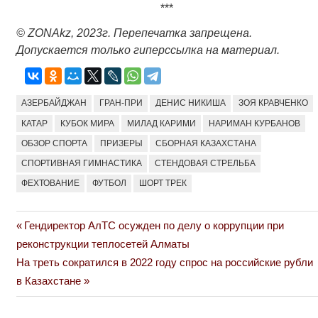
***
©
ZONAkz
, 2023г. Перепечатка запрещена.
Допускается только гиперссылка на материал.
АЗЕРБАЙДЖАН
ГРАН-ПРИ
ДЕНИС НИКИША
ЗОЯ КРАВЧЕНКО
КАТАР
КУБОК МИРА
МИЛАД КАРИМИ
НАРИМАН КУРБАНОВ
ОБЗОР СПОРТА
ПРИЗЕРЫ
СБОРНАЯ КАЗАХСТАНА
СПОРТИВНАЯ ГИМНАСТИКА
СТЕНДОВАЯ СТРЕЛЬБА
ФЕХТОВАНИЕ
ФУТБОЛ
ШОРТ ТРЕК
Previous
Гендиректор АлТС осужден по делу о коррупции при
Навигация
Post:
реконструкции теплосетей Алматы
по
Next
На треть сократился в 2022 году спрос на российские рубли
Post:
в Казахстане
записям