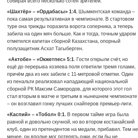
собирая всего несколько сотен зрителей.
«Шахтёр» – «Ордабасы» 1:4.
Шымкентская команда –
пока самая результативная в чемпионате. В стартовом
туре она трижды поразила ворота соперника, а теперь
забила на один мяч больше. Как и тогда, точным ударом
отметился капитан сборной Казахстана, опорный
полузащитник Асхат Тагыберген.
«Актобе» – «Окжетпес» 5:1
. Гости открыли счёт, но
ещё до перерыва хозяева поля ответили тремя голами,
причём два из них забили с 11-метровой отметки. Один
из пенальти реализовал нападающий национальной
сборной РК Максим Самородов, для которого этот гол
стал вторым в матче и третьим в нынешнем чемпионате
– он возглавил гонку лучших снайперов премьер-лиги.
«Каспий» – «Тобол» 0:1.
В первом тайме игра была
равной и довольно скучной, но во втором костанайский
клуб, один из претендентов на медали, прибавил. Тем не
менее, он вполне мог потерять очки, если бы не