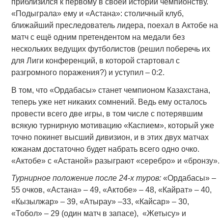
приблизился к первому в своей истории чемпионству.
«Подыграла» ему и «Астана»: столичный клуб,
ближайший преследователь лидера, поехал в Актобе на
матч с ещё одним претендентом на медали без
нескольких ведущих футболистов (решил поберечь их
для Лиги конференций, в которой стартовал с
разгромного поражения?) и уступил – 0:2.
В том, что «Ордабасы» станет чемпионом Казахстана,
теперь уже нет никаких сомнений. Ведь ему осталось
провести всего две игры, в том числе с потерявшим
всякую турнирную мотивацию «Каспием», который уже
точно покинет высший дивизион, и в этих двух матчах
южанам достаточно будет набрать всего одно очко.
«Актобе» с «Астаной» разыграют «серебро» и «бронзу».
Турнирное положение после 24-х туров:
«Ордабасы» –
55 очков, «Астана» – 49, «Актобе» – 48, «Кайрат» – 40,
«Кызылжар» – 39, «Атырау» –33, «Кайсар» – 30,
«Тобол» – 29 (один матч в запасе), «Жетысу» и