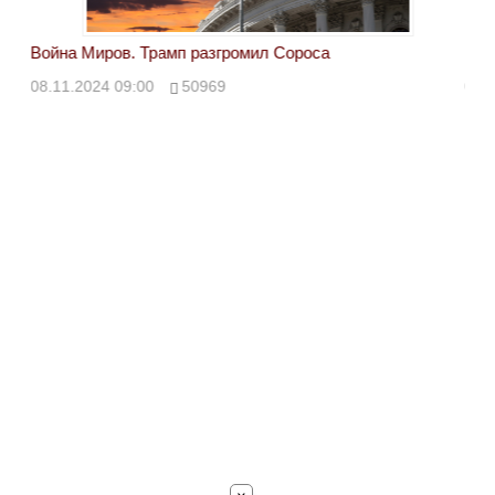
Война Миров. Трамп разгромил Сороса
Вой
08.11.2024 09:00
50969
08.