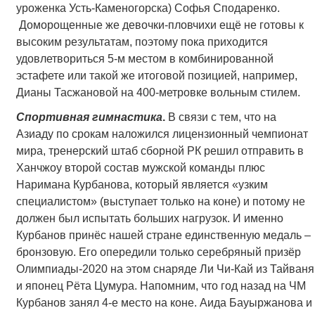
уроженка Усть-Каменогорска) Софья Сподаренко.
Доморощенные же девочки-пловчихи ещё не готовы к
высоким результатам, поэтому пока приходится
удовлетвориться 5-м местом в комбинированной
эстафете или такой же итоговой позицией, например,
Дианы Тасжановой на 400-метровке вольным стилем.
Спортивная гимнастика
.
В связи с тем, что на
Азиаду по срокам наложился лицензионный чемпионат
мира, тренерский штаб сборной РК решил отправить в
Ханчжоу второй состав мужской команды плюс
Наримана Курбанова, который является «узким
специалистом» (выступает только на коне) и потому не
должен был испытать больших нагрузок. И именно
Курбанов принёс нашей стране единственную медаль –
бронзовую. Его опередили только серебряный призёр
Олимпиады-2020 на этом снаряде Ли Чи-Кай из Тайваня
и японец Рёта Цумура. Напомним, что год назад на ЧМ
Курбанов занял 4-е место на коне. Аида Бауыржанова и