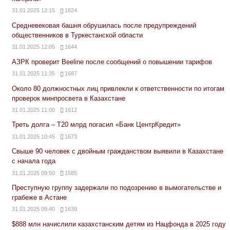
31.01.2025 12:15
1624
Средневековая башня обрушилась после предупреждений
общественников в Туркестанской области
31.01.2025 12:05
1644
АЗРК проверит Beeline после сообщений о повышении тарифов
31.01.2025 11:35
1687
Около 80 должностных лиц привлекли к ответственности по итогам
проверок минпросвета в Казахстане
31.01.2025 11:00
1612
Треть долга – Т20 млрд погасил «Банк ЦентрКредит»
31.01.2025 10:45
1673
Свыше 90 человек с двойным гражданством выявили в Казахстане
с начала года
31.01.2025 09:50
1585
Преступную группу задержали по подозрению в вымогательстве и
грабеже в Астане
31.01.2025 09:40
1639
$888 млн начислили казахстанским детям из Нацфонда в 2025 году