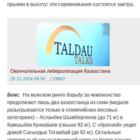
прыжки в высоту: эти соревнования состоятся завтра.
Окончательная либерализация Казахстана
25.11.2024 08:30
29607
Бокс.
На мужском ринге борьбу за чемпионство
продолжают лишь два казахстанца из семи (медали
разыгрываются только в олимпийских весовых
категориях) – Асланбек Шымбергенов (до 71 кг) и
Камшыбек Кункабаев (свыше 92 кг). С «бронзой» уедет
домой Сагындык Тогамбай (до 92 кг). Остальные
четверо выбыли из турнирной сетки на более ранних