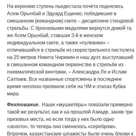
На верхнюю ступень пьедестала почёта поднялись
Асем Орынбай и Эдуард Ещенко, победившие в
смешанном (командном) ските – дисциплине стендовой
стрельбы. С бронзовыми медалями вернутся домой та
же Асем Орынбай, ставшая 3-й в женском
индивидуальном ските, а также «пулевики» –
отличившийся в стрельбе из скорострельного пистолета
на 25 метров Никита Чирюкин и наш дуэт, выступавший
в смешанном командном первенстве в стрельбе из
пневматической винтовки, – Александра Ле и Ислам
Сатпаев. Все названные спортсмены в последнее
время неплохо проявили себя на ЧМ и этапах Кубка
мира.
Фехтование
.
Наши «мушкетёры» показали примерно
такой же результат, как и на прошлой Азиаде, заняв три
призовых места, но если тогда у них было одно
«золото», то теперь оно сменилось «серебром».
Впрочем, казахстанские шпажисты были очень близки к