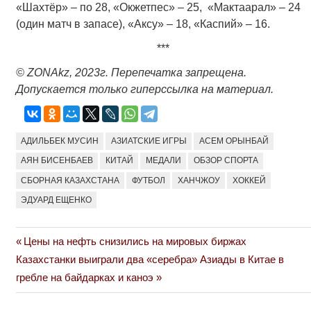
«Шахтёр» – по 28, «Окжетпес» – 25, «Мактаарал» – 24
(один матч в запасе), «Аксу» – 18, «Каспий» – 16.
***
© ZONAkz, 2023г. Перепечатка запрещена.
Допускается только гиперссылка на материал.
АДИЛЬБЕК МУСИН
АЗИАТСКИЕ ИГРЫ
АСЕМ ОРЫНБАЙ
АЯН БИСЕНБАЕВ
КИТАЙ
МЕДАЛИ
ОБЗОР СПОРТА
СБОРНАЯ КАЗАХСТАНА
ФУТБОЛ
ХАНЧЖОУ
ХОККЕЙ
ЭДУАРД ЕЩЕНКО
Previous
Цены на нефть снизились на мировых биржах
Навигация
Next
Post:
Казахстанки выиграли два «серебра» Азиады в Китае в
по
Post:
гребле на байдарках и каноэ
записям