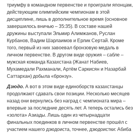
триумфу в командном первенстве и проиграли японцам,
действующим олимпийским чемпионам в этой
дисциплине, лишь в дополнительное время (основное
завершилось вничью – 35:35). В составе нашей
дружины выступали Эльмир Алимжанов, Руслан
Курбанов, Вадим Шарлаимов и Ерлик Сертай. Кроме
того, первый из них завоевал бронзовую медаль в
личном первенстве. В другом виде оружия – сабле –
мужская команда Казахстана (Жанат Набиев,
Мухамедали Рахманали, Артём Саркисян и Назарбай
Саттархан) добыла «бронзу».
Дзюдо.
А вот в этом виде единоборств казахстанцы
продолжают сдавать свои позиции. Несколько месяцев
назад они вернулись без наград с чемпионата мира –
впервые за последние десять лет. А теперь остались без
«золота» Азиады. Лишь один из четырнадцати
финальных поединков в личном первенстве прошёл с
участием нашего дзюдоиста, точнее, дзюдоистки: Абиба