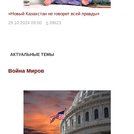
«Новый Казахстан не говорит всей правды»
Лон
ми
29.10.2024 09:00
39623
28.
АКТУАЛЬНЫЕ ТЕМЫ
Война Миров
Во