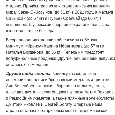
стадиях. Причём трое из них становились чемпионами
мира: Сакен Бибосынов (до 51 кг) в 2021 году, а Махмуд
Сабырхан (до 57 кг) и Нурбек Оралбай (до 80 кг) в
нынешнем. В узбекской сборной сохранили шансы на
«золото» четыре боксёра.
В соревнованиях женщин обеспечили себе, как
минимум, «бронзу» Карина Ибрагимова (до 57 кг) и
Наталья Богданова (до 56 кг). Теперь им предстоят
полуфинальные поединки. Другие четыре наши девушки
остались без медалей.
Другие виды спорта
.
Копилку казахстанской
делегации пополнили бронзовыми медалями триатлет
Аян Бисенбаев, женская сборная по водному поло,
плюс два дуэта — велогонщики на треке Артём Захаров
и Рамис Динмухаметов, а также пляжные волейболисты
Дмитрий Яковлев и Сергей Богату. Впервые наша
страна осталась без призовых мест в академической