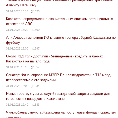
Токаев принял специального советника премьер-министра Японии
Акихису Нагашиму
31.01.2025 16:10
1523
Казахстан определился с окончательным списком потенциальных
строителей АЭС
31.01.2025 15:20
1800
Али Алиева назначили ИО главного тренера сборной Казахстана по
футболу
31.01.2025 13:30
1597
Около Т1,1 трлн достигли «безнадежные» кредиты в банках
Казахстана на начало года
31.01.2025 13:18
1557
Сенатор: Финансирование МЭПР РК «Казгидромета» в Т12 млрд –
несопоставимо с его задачами
31.01.2025 13:00
1634
Новые госструктуры из служб гражданской защиты создали для
готовности к паводкам в Казахстане
31.01.2025 12:40
1533
Чинкисбаева сменила Жамишева на посту главы фонда «Қазақстан
халқына»