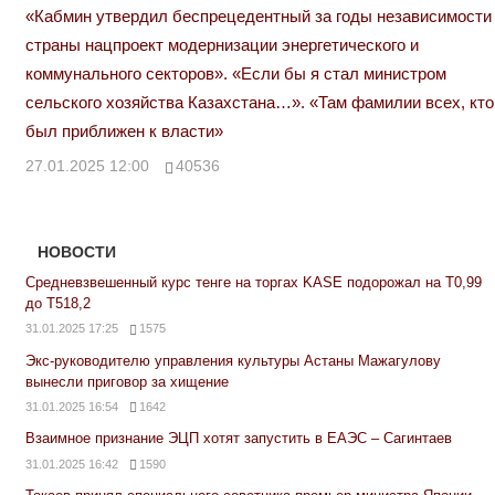
«Кабмин утвердил беспрецедентный за годы независимости
страны нацпроект модернизации энергетического и
коммунального секторов». «Если бы я стал министром
сельского хозяйства Казахстана…». «Там фамилии всех, кто
был приближен к власти»
27.01.2025 12:00
40536
НОВОСТИ
Средневзвешенный курс тенге на торгах KASE подорожал на Т0,99
до Т518,2
31.01.2025 17:25
1575
Экс-руководителю управления культуры Астаны Мажагулову
вынесли приговор за хищение
31.01.2025 16:54
1642
Взаимное признание ЭЦП хотят запустить в ЕАЭС – Сагинтаев
31.01.2025 16:42
1590