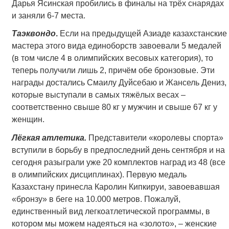
Дарья Ясинская пробились в финалы на трёх снарядах
и заняли 6-7 места.
Таэквондо
.
Если на предыдущей Азиаде казахстанские
мастера этого вида единоборств завоевали 5 медалей
(в том числе 4 в олимпийских весовых категория), то
теперь получили лишь 2, причём обе бронзовые. Эти
награды достались Смаилу Дуйсебаю и Жансель Дениз,
которые выступали в самых тяжёлых весах –
соответственно свыше 80 кг у мужчин и свыше 67 кг у
женщин.
Лёгкая атлетика.
Представители «королевы спорта»
вступили в борьбу в предпоследний день сентября и на
сегодня разыграли уже 20 комплектов наград из 48 (все
в олимпийских дисциплинах). Первую медаль
Казахстану принесла Каролин Кипкируи, завоевавшая
«бронзу» в беге на 10.000 метров. Пожалуй,
единственный вид легкоатлетической программы, в
котором мы можем надеяться на «золото», – женские